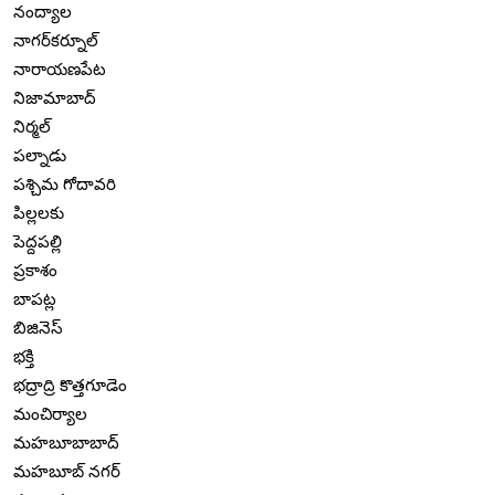
నంద్యాల
నాగర్‌కర్నూల్
నారాయణపేట
నిజామాబాద్
నిర్మల్
పల్నాడు
పశ్చిమ గోదావరి
పిల్లలకు
పెద్దపల్లి
ప్రకాశం
బాపట్ల
బిజినెస్
భక్తి
భద్రాద్రి కొత్తగూడెం
మంచిర్యాల
మహబూబాబాద్
మహబూబ్ నగర్