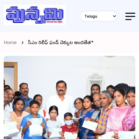
Home
సీఎం రిలీఫ్ ఫండ్ చెక్కుల అందజేత*