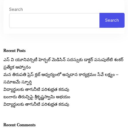
Search
Search
Recent Posts
ఎస్ వి యూనివర్సిటీ హెర్బల్ మెడిసిన్ సదస్సుకు డాక్టర్ పసుపులేటి శంకర్
ప్రత్యేక ఆహ్వానం
మన తిరుపతి ప్రెస్ క్లబ్ ఆధ్వర్యంలో అన్నదాన కార్యక్రమం సేవే లక్ష్యం –
సమాజమే స్ఫూర్తి
విద్యార్థులకు తాగునీటి పరిశుభ్రత కరువు
బంగారు తిరుచ్చిపై శ్రీకృష్ణస్వామి అభయం
విద్యార్థులకు తాగునీటి పరిశుభ్రత కరువు
Recent Comments