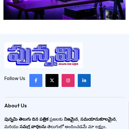
Follow Us
About Us
పున్నమి తెలుగు దిన పత్రిక
ప్రజలకు
నిజమైన
,
సమయానుకూలమైన
,
మరియు
సమగ్ర వార్తలను
తెలుగులో అందించడమే మా లక్ష్యం.