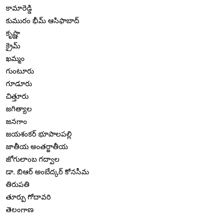
కామారెడ్డి
కుమురం భీమ్ ఆసిఫాబాద్
కృష్ణా
క్రైమ్
ఖమ్మం
గుంటూరు
గూడూరు
చిత్తూరు
జగిత్యాల
జనగాం
జయశంకర్ భూపాలపల్లి
జాతీయ అంతర్జాతీయ
జోగులాంబ గద్వాల
డా. బిఆర్ అంబేద్కర్ కోనసీమ
తిరుపతి
తూర్పు గోదావరి
తెలంగాణ