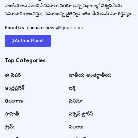
రాజకీయాలు నుంచి సినిమాలు వరకూ అన్ని విభాగాల్లో విశ్వసనీయ
సమాచారం అందిస్తూ, సమాజాన్ని చైతన్యవంతం చేయడమే మా కర్తవ్యం.
Email Us
:
punnami.news
@gmail.com
Author Panel
Top Categories​
ఈ పేపర్
జాతీయ అంతర్జాతీయ
ఆంధ్రప్రదేశ్
భక్తి
తెలంగాణ
సినిమా
సాహితీ
సక్సెస్ స్టోరీస్
క్రైమ్
పిల్లలకు