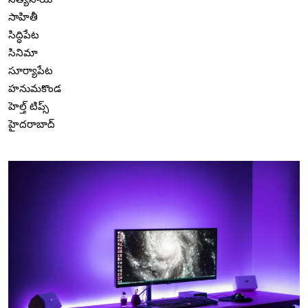
సాహితీ
సిద్ధిపేట
సినిమా
సూర్యాపేట
హనుమకొండ
హెల్త్ టిప్స్
హైదరాబాద్