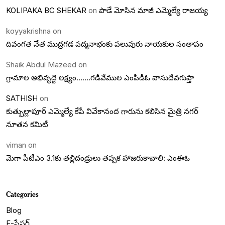
KOLIPAKA BC SHEKAR
on
పాడే మోసిన మాజీ ఎమ్మెల్యే రాజయ్య
koyyakrishna
on
దివంగత నేత ముద్రగడ పద్మనాభంకు పలువురు నాయకుల సంతాపం
Shaik Abdul Mazeed
on
గ్రామాల అభివృద్దె లక్ష్యం…….గడివేముల ఎంపీడీఓ వాసుదేవగుప్తా
SATHISH
on
కుత్బుల్లాపూర్ ఎమ్మెల్యే కేపీ వివేకానంద గారును కలిసిన మైత్రి నగర్
నూతన కమిటీ
viman
on
మెగా పీటీఎం 3.1కు తల్లిదండ్రులు తప్పక హాజరుకావాలి: ఎంఈఓ
Categories
Blog
E-పేపర్