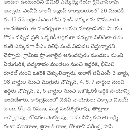
అండగా ఉంటుందని భీమిలి ఎమ్మెల్యే గంటా శ్రీనివాసరావు
అన్నారు. ఎంవీపీ కాలనీ క్యాంప్ కార్యాలయంలో 26 మందికి
రూ.15.53 లక్షల సీఎం రిలీఫ్ ఫండ్ చెక్కులను సోమవారం
అందజేశారు. ఈ సందర్భంగా ఆయన మాట్లాడుతూ సాయం
కోసం వచ్చిన ప్రతి ఒక్కరికీ ఆర్థికంగా దన్నుగా నిలిచేలా గతం
కంటే ఎక్కువగా సీఎం రిలీఫ్ ఫండ్ విడుదల చేస్తున్నారని
చెప్పారు. గ్రామీణ ప్రాంతాలైన ఆనందపురం మండలం నుంచి
ఏడుగురికి, పద్మనాభం మండలం నుంచి ఇద్దరికి, భీమిలి
రూరల్ నుంచి ఒకరికి చెక్కులిచ్చారు. అలాగే జీవీఎంసీ 3 వార్డు,
98 వార్డుల నుంచి ముగ్గురు చొప్పున, 4, 6, 7 వార్డుల నుంచి
ఇద్దరు చొప్పున, 2, 5 వార్డుల నుంచి ఒకొక్కరికి ఆర్థిక సాయాన్ని
అందజేశారు. కార్యక్రమంలో టీడీపీ నాయకులు చిక్కాల విజయ్
బాబు, కోరాడ రమణ, మజ్జి నందీశ్వరరావు, తాట్రాజు
అప్పారావు, లొడగల వెంకట్రావు, గాడు చిన్ని కుమారి లక్ష్మి,
గంటా నూకరాజు, శ్రీకాంత్ రాజు, గొలగాని నరేంద్ర, పాసి