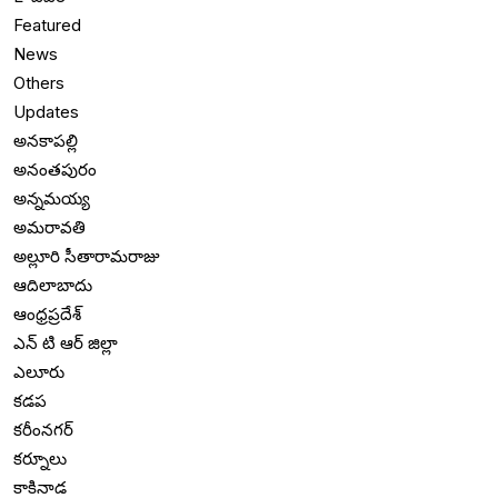
Featured
News
Others
Updates
అనకాపల్లి
అనంతపురం
అన్నమయ్య
అమరావతి
అల్లూరి సీతారామరాజు
ఆదిలాబాదు
ఆంధ్రప్రదేశ్
ఎన్ టి ఆర్ జిల్లా
ఎలూరు
కడప
కరీంనగర్
కర్నూలు
కాకినాడ