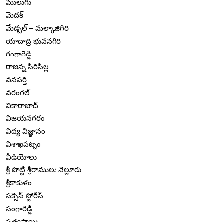
ములుగు
మెదక్
మేడ్చల్ – మల్కాజిగిరి
యాదాద్రి భువనగిరి
రంగారెడ్డి
రాజన్న సిరిసిల్ల
వనపర్తి
వరంగల్
వికారాబాద్
విజయనగరం
విద్య విజ్ఞానం
విశాఖపట్నం
వీడియోలు
శ్రీ పొట్టి శ్రీరాములు నెల్లూరు
శ్రీకాకుళం
సక్సెస్ స్టోరీస్
సంగారెడ్డి
సత్యసాయి