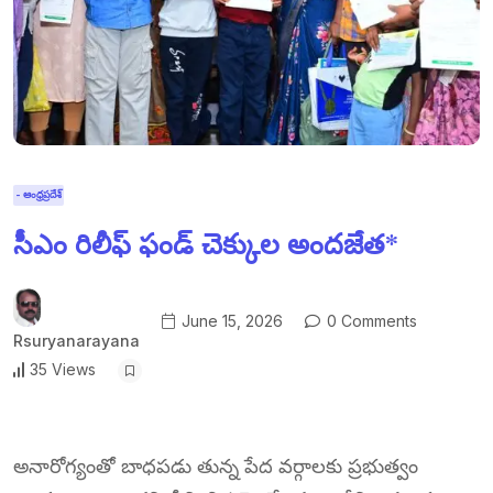
- ఆంధ్రప్రదేశ్
సీఎం రిలీఫ్ ఫండ్ చెక్కుల అందజేత*
June 15, 2026
0 Comments
Rsuryanarayana
35 Views
అనారోగ్యంతో బాధపడు తున్న పేద వర్గాలకు ప్రభుత్వం