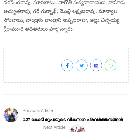
నరసింగరావు, సూరిబాబు, నాగోతి సత్యనారాయణ, కానూరు
అచ్యుతరావు, గరే గుర్నాథ్, మొల్లి లక్ష్మణరావు, మాన్యాల
సోంబాబు, వాండ్రాసి వాండ్రాసి అప్పలరాజు, అల్లు చిన్నయ్య
శ్రీరామూర్తి తదితరులు పాల్గొన్నారు.
Previous Article
2.27 കോടി രൂപയുടെ വികസന പ്രവർത്തനങ്ങൾ
Next Article