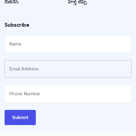
బిజినెస్
హెల్త్ టిప్స్
Subscribe