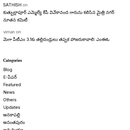
SATHISH
on
కుత్బుల్లాపూర్ ఎమ్మెల్యే కేపీ వివేకానంద గారును కలిసిన మైత్రి నగర్
నూతన కమిటీ
viman
on
మెగా పీటీఎం 3.1కు తల్లిదండ్రులు తప్పక హాజరుకావాలి: ఎంఈఓ
Categories
Blog
E-పేపర్
Featured
News
Others
Updates
అనకాపల్లి
అనంతపురం
అన్నమయ్య