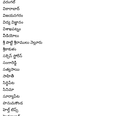
వరంగల్
వికారాబాద్
విజయనగరం
విద్య విజ్ఞానం
విశాఖపట్నం
వీడియోలు
శ్రీ పొట్టి శ్రీరాములు నెల్లూరు
శ్రీకాకుళం
సక్సెస్ స్టోరీస్
సంగారెడ్డి
సత్యసాయి
సాహితీ
సిద్ధిపేట
సినిమా
సూర్యాపేట
హనుమకొండ
హెల్త్ టిప్స్