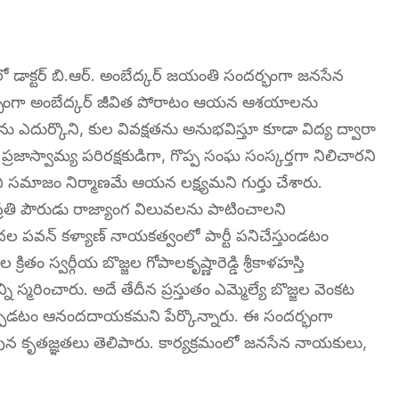
్టణంలో డాక్టర్ బి.ఆర్. అంబేద్కర్ జయంతి సందర్భంగా జనసేన
దర్భంగా అంబేద్కర్ జీవిత పోరాటం ఆయన ఆశయాలను
 ఎదుర్కొని, కుల వివక్షతను అనుభవిస్తూ కూడా విద్య ద్వారా
 ప్రజాస్వామ్య పరిరక్షకుడిగా, గొప్ప సంఘ సంస్కర్తగా నిలిచారని
ని సమాజం నిర్మాణమే ఆయన లక్ష్యమని గుర్తు చేశారు.
్రతి పౌరుడు రాజ్యాంగ విలువలను పాటించాలని
ిదల పవన్ కళ్యాణ్ నాయకత్వంలో పార్టీ పనిచేస్తుండటం
తం స్వర్గీయ బొజ్జల గోపాలకృష్ణారెడ్డి శ్రీకాళహస్తి
 స్మరించారు. అదే తేదీన ప్రస్తుతం ఎమ్మెల్యే బొజ్జల వెంకట
 ఏర్పడటం ఆనందదాయకమని పేర్కొన్నారు. ఈ సందర్భంగా
తరఫున కృతజ్ఞతలు తెలిపారు. కార్యక్రమంలో జనసేన నాయకులు,