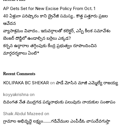
AP Gets Set for New Excise Policy From Oct. 1
40 ఏళ్లుగా పరిష్కారం కాని డ్రైనేజీ సమస్య.. కొత్త పత్తూరు ప్రజల
ఆవేదన
వ్యాసాశ్రమం వివాదం.. ఇరువర్గాలతో కలెక్టర్, ఎస్పీ కీలక సమావేశం
బెంజర్ దొడ్డిలో ఉండాల్సిన బర్రెలు ఎక్కడ?
కర్బన ఉద్గారాల తగ్గింపుకు కేంద్ర ప్రభుత్వం రూపొందించిన
మార్గదర్శకాలు ఏంటి*
Recent Comments
KOLIPAKA BC SHEKAR
on
పాడే మోసిన మాజీ ఎమ్మెల్యే రాజయ్య
koyyakrishna
on
దివంగత నేత ముద్రగడ పద్మనాభంకు పలువురు నాయకుల సంతాపం
Shaik Abdul Mazeed
on
గ్రామాల అభివృద్దె లక్ష్యం…….గడివేముల ఎంపీడీఓ వాసుదేవగుప్తా