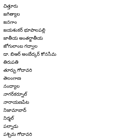
చిత్తూరు
జగిత్యాల
జనగాం
జయశంకర్ భూపాలపల్లి
జాతీయ అంతర్జాతీయ
జోగులాంబ గద్వాల
డా. బిఆర్ అంబేద్కర్ కోనసీమ
తిరుపతి
తూర్పు గోదావరి
తెలంగాణ
నంద్యాల
నాగర్‌కర్నూల్
నారాయణపేట
నిజామాబాద్
నిర్మల్
పల్నాడు
పశ్చిమ గోదావరి