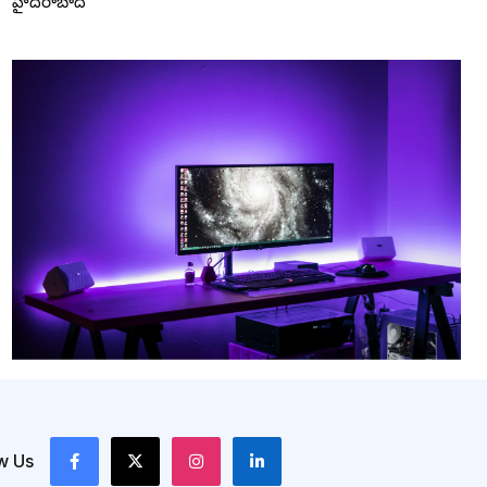
హైదరాబాద్
w Us