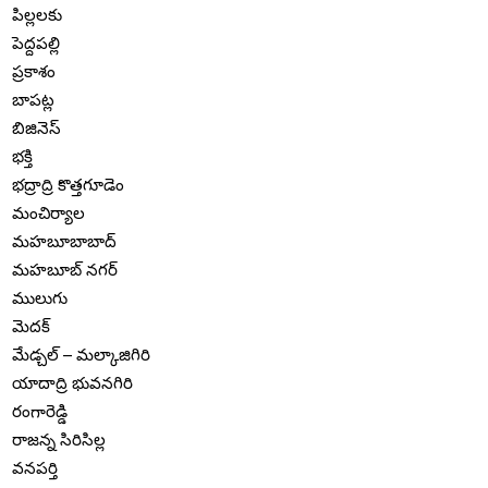
పిల్లలకు
పెద్దపల్లి
ప్రకాశం
బాపట్ల
బిజినెస్
భక్తి
భద్రాద్రి కొత్తగూడెం
మంచిర్యాల
మహబూబాబాద్
మహబూబ్ నగర్
ములుగు
మెదక్
మేడ్చల్ – మల్కాజిగిరి
యాదాద్రి భువనగిరి
రంగారెడ్డి
రాజన్న సిరిసిల్ల
వనపర్తి