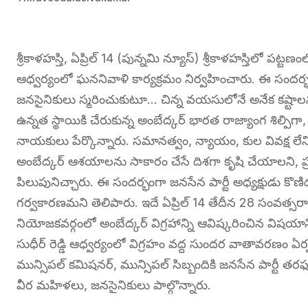
శ్రీకాళహస్తి, ఏప్రిల్ 14 (పున్నమి న్యూస్) శ్రీకాళహస్తిలో పట
ఆధ్వర్యంలో ఘననివాళి కార్యక్రమం నిర్వహించారు. ఈ సం
జనసైనికులు స్మరించుకుటూ… చిన్న వయసులోనే అనేక కష్టాలను
ఉన్నత స్థాయికి చేరుకున్న అంబేద్కర్ భారత రాజ్యాంగ శిల్పిగా,
నాయకులు పేర్కొన్నారు. సమానత్వం, న్యాయం, కుల వివక్ష లే
అంబేద్కర్ ఆశయాలను సాకారం చేసే దిశగా కృషి చేయాలని, ప
పిలుపునిచ్చారు. ఈ సందర్భంగా జనసేన పార్టీ అధ్యక్షుడు కొణ
గర్వకారణమని తెలిపారు. ఇదే ఏప్రిల్ 14 తేదీన 28 సంవత్సరాల క్రి
నియోజకవర్గంలో అంబేద్కర్ విగ్రహాన్ని ఆవిష్కరించిన విషయాన్ని
సుధీర్ రెడ్డి ఆధ్వర్యంలో విగ్రహం వద్ద సుందర వాతావరణం
మున్సిపల్ కమిషనర్, మున్సిపల్ సిబ్బందికి జనసేన పార్టీ 
వీర మహిళలు, జనసైనికులు పాల్గొన్నారు.