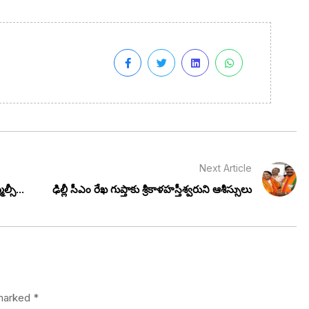
Next Article
ల్సీ...
ఢిల్లీ సీఎం రేఖ గుప్తాకు శ్రీకాళహస్తీశ్వరుని ఆశీస్సులు
 marked
*