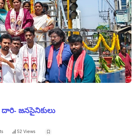
 దారి- జనసైనికులు
ts
52 Views