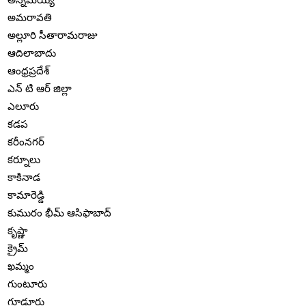
అమరావతి
అల్లూరి సీతారామరాజు
ఆదిలాబాదు
ఆంధ్రప్రదేశ్
ఎన్ టి ఆర్ జిల్లా
ఎలూరు
కడప
కరీంనగర్
కర్నూలు
కాకినాడ
కామారెడ్డి
కుమురం భీమ్ ఆసిఫాబాద్
కృష్ణా
క్రైమ్
ఖమ్మం
గుంటూరు
గూడూరు