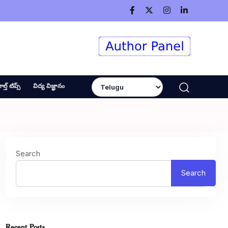
ెల్త్ టిప్స్
విద్య విజ్ఞానం
Search
Search
Recent Posts