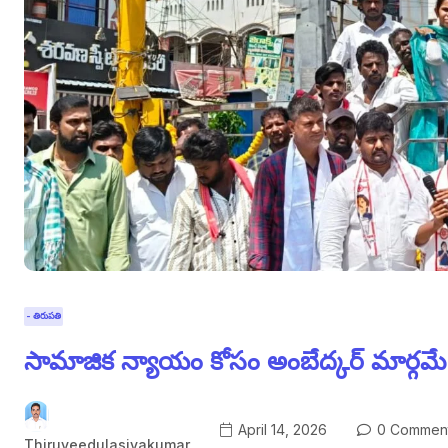
- తిరుపతి
సామాజిక న్యాయం కోసం అంబేద్కర్ మార్గమే
April 14, 2026
0 Commen
Thiruveedulasivakumar