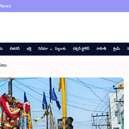
 News
ీయ
బిజినెస్
భక్తి
సినిమా
పిల్లలకు
సక్సెస్ స్టోరీస్
సాహితీ
క్రైమ్
హ
కులు