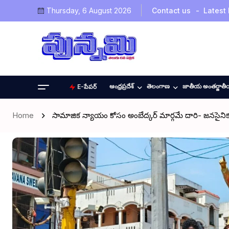
Thursday, 6 August 2026
Contact us
Latest
ఆంధ్రప్రదేశ్
తెలంగాణ
జాతీయ అంతర్జాత
E-పేపర్
Home
సామాజిక న్యాయం కోసం అంబేద్కర్ మార్గమే దారి- జనసైని