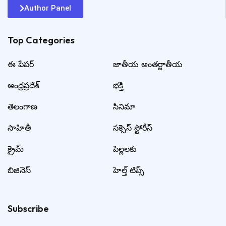
Author Panel
Top Categories​
ఈ పేపర్
జాతీయ అంతర్జాతీయ
ఆంధ్రప్రదేశ్
భక్తి
తెలంగాణ
సినిమా
సాహితీ
సక్సెస్ స్టోరీస్
క్రైమ్
పిల్లలకు
బిజినెస్
హెల్త్ టిప్స్
Subscribe