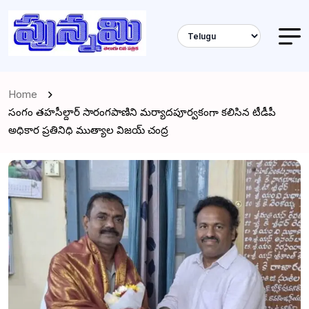
Home
సంగం తహసీల్దార్ సారంగపాణిని మర్యాదపూర్వకంగా కలిసిన టీడీపీ
అధికార ప్రతినిధి ముత్యాల విజయ్ చంద్ర