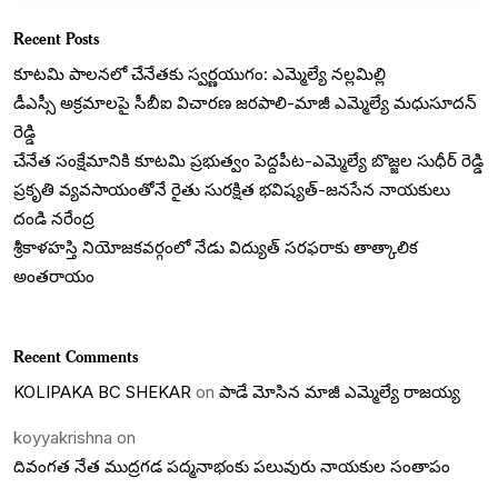
Recent Posts
కూటమి పాలనలో చేనేతకు స్వర్ణయుగం: ఎమ్మెల్యే నల్లమిల్లి
డీఎస్సీ అక్రమాలపై సీబీఐ విచారణ జరపాలి-మాజీ ఎమ్మెల్యే మధుసూదన్
రెడ్డి
చేనేత సంక్షేమానికి కూటమి ప్రభుత్వం పెద్దపీట-ఎమ్మెల్యే బొజ్జల సుధీర్ రెడ్డి
ప్రకృతి వ్యవసాయంతోనే రైతు సురక్షిత భవిష్యత్-జనసేన నాయకులు
దండి నరేంద్ర
శ్రీకాళహస్తి నియోజకవర్గంలో నేడు విద్యుత్ సరఫరాకు తాత్కాలిక
అంతరాయం
Recent Comments
KOLIPAKA BC SHEKAR
on
పాడే మోసిన మాజీ ఎమ్మెల్యే రాజయ్య
koyyakrishna
on
దివంగత నేత ముద్రగడ పద్మనాభంకు పలువురు నాయకుల సంతాపం