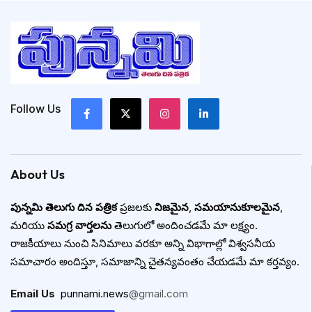
Follow Us
About Us
పున్నమి తెలుగు దిన పత్రిక
ప్రజలకు
నిజమైన
,
సమయానుకూలమైన
,
మరియు
సమగ్ర వార్తలను
తెలుగులో అందించడమే మా లక్ష్యం.
రాజకీయాలు నుంచి సినిమాలు వరకూ అన్ని విభాగాల్లో విశ్వసనీయ
సమాచారం అందిస్తూ, సమాజాన్ని చైతన్యవంతం చేయడమే మా కర్తవ్యం.
Email Us
:
punnami.news
@gmail.com