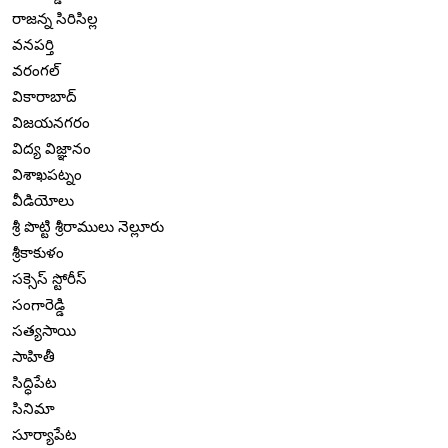
రాజన్న సిరిసిల్ల
వనపర్తి
వరంగల్
వికారాబాద్
విజయనగరం
విద్య విజ్ఞానం
విశాఖపట్నం
వీడియోలు
శ్రీ పొట్టి శ్రీరాములు నెల్లూరు
శ్రీకాకుళం
సక్సెస్ స్టోరీస్
సంగారెడ్డి
సత్యసాయి
సాహితీ
సిద్ధిపేట
సినిమా
సూర్యాపేట