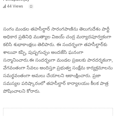
44 Views
సంగం మండల తహసీల్దార్ సారంగపాణిను తెలుగుదేశం పార్టీ
అధికార ప్రతినిధి ముత్యాల విజయ్ చంద్ర మర్యాదపూర్వకంగా
కలిసి శుభాకాంక్షలు తెలిపారు. ఈ సందర్భంగా తహసీల్దార్‌కు
శాలువా కప్పి, పుష్పగుచ్ఛం అందజేసి ఘనంగా
సన్మానించారు.ఈ సందర్భంగా మండల ప్రజలకు పారదర్శకంగా,
వేగవంతంగా సేవలు అందిస్తూ ప్రభుత్వ సంక్షేమ కార్యక్రమాలను
సమర్థవంతంగా అమలు చేయాలని ఆకాంక్షించారు. ప్రజా
సమస్యల పరిష్కారంలో తహసీల్దార్ కార్యాలయం కీలక పాత్ర
పోషించాలని కోరారు.