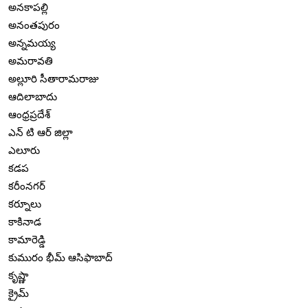
అనకాపల్లి
అనంతపురం
అన్నమయ్య
అమరావతి
అల్లూరి సీతారామరాజు
ఆదిలాబాదు
ఆంధ్రప్రదేశ్
ఎన్ టి ఆర్ జిల్లా
ఎలూరు
కడప
కరీంనగర్
కర్నూలు
కాకినాడ
కామారెడ్డి
కుమురం భీమ్ ఆసిఫాబాద్
కృష్ణా
క్రైమ్