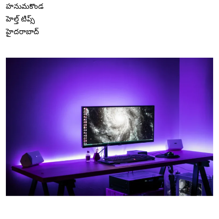
హనుమకొండ
హెల్త్ టిప్స్
హైదరాబాద్