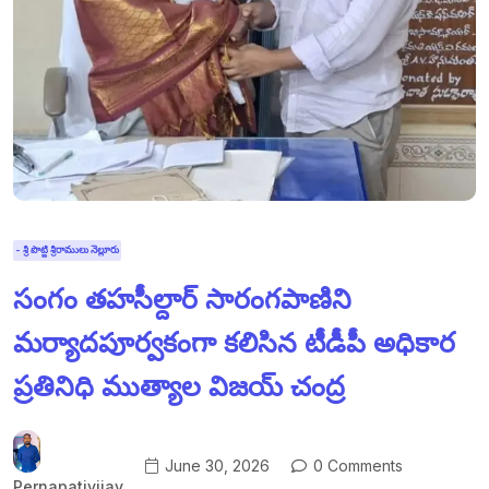
- శ్రీ పొట్టి శ్రీరాములు నెల్లూరు
సంగం తహసీల్దార్ సారంగపాణిని
మర్యాదపూర్వకంగా కలిసిన టీడీపీ అధికార
ప్రతినిధి ముత్యాల విజయ్ చంద్ర
June 30, 2026
0 Comments
Pernapativijay