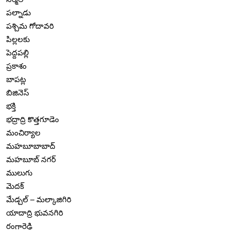
పల్నాడు
పశ్చిమ గోదావరి
పిల్లలకు
పెద్దపల్లి
ప్రకాశం
బాపట్ల
బిజినెస్
భక్తి
భద్రాద్రి కొత్తగూడెం
మంచిర్యాల
మహబూబాబాద్
మహబూబ్ నగర్
ములుగు
మెదక్
మేడ్చల్ – మల్కాజిగిరి
యాదాద్రి భువనగిరి
రంగారెడ్డి