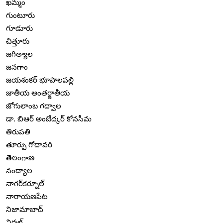
ఖమ్మం
గుంటూరు
గూడూరు
చిత్తూరు
జగిత్యాల
జనగాం
జయశంకర్ భూపాలపల్లి
జాతీయ అంతర్జాతీయ
జోగులాంబ గద్వాల
డా. బిఆర్ అంబేద్కర్ కోనసీమ
తిరుపతి
తూర్పు గోదావరి
తెలంగాణ
నంద్యాల
నాగర్‌కర్నూల్
నారాయణపేట
నిజామాబాద్
నిర్మల్