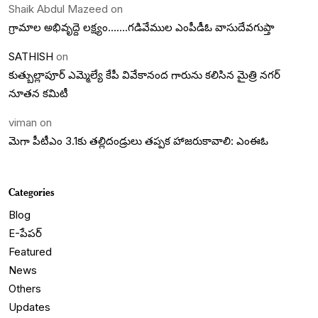
Shaik Abdul Mazeed
on
గ్రామాల అభివృద్దె లక్ష్యం…….గడివేముల ఎంపీడీఓ వాసుదేవగుప్తా
SATHISH
on
కుత్బుల్లాపూర్ ఎమ్మెల్యే కేపీ వివేకానంద గారును కలిసిన మైత్రి నగర్
నూతన కమిటీ
viman
on
మెగా పీటీఎం 3.1కు తల్లిదండ్రులు తప్పక హాజరుకావాలి: ఎంఈఓ
Categories
Blog
E-పేపర్
Featured
News
Others
Updates