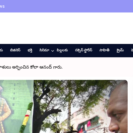
ws
ీయ
బిజినెస్
భక్తి
సినిమా
పిల్లలకు
సక్సెస్ స్టోరీస్
సాహితీ
క్రైమ్
హ
ివాళులు అర్పించిన కోలా ఆనంద్ గారు.