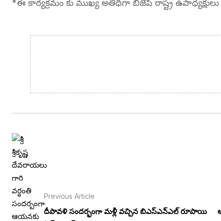
*ఈ కార్యక్రమం కు ముఖ్య అతిధిగా బీజేపీ రాష్ట్ర ఉపాధ్యక్షు
Previous Article
దీపావళి సందర్భంగా మళ్లీ వచ్చిన బిఎస్ఎన్ఎల్ రూపాయి
ఆ