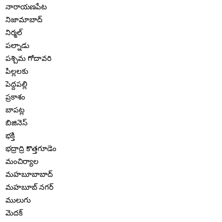
నారాయణపేట
నిజామాబాద్
నిర్మల్
పల్నాడు
పశ్చిమ గోదావరి
పిల్లలకు
పెద్దపల్లి
ప్రకాశం
బాపట్ల
బిజినెస్
భక్తి
భద్రాద్రి కొత్తగూడెం
మంచిర్యాల
మహబూబాబాద్
మహబూబ్ నగర్
ములుగు
మెదక్