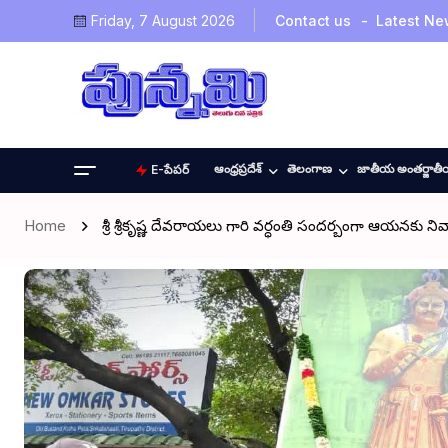
Friday, 7 August 2026
Contact us
Latest Ne
ఆంధ్రప్రదేశ్
తెలంగాణ
జాతీయ అంతర్జాత
E-పేపర్
Home
శ్రీ శ్రీకృష్ణ దేవరాయలు గారి వర్ధంతి సందర్బంగా ఆయనకు న