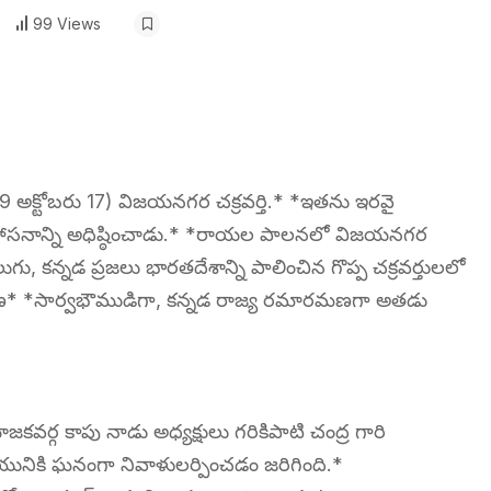
99 Views
29 అక్టోబరు 17) విజయనగర చక్రవర్తి.* *ఇతను ఇరవై
ాసనాన్ని అధిష్ఠించాడు.* *రాయల పాలనలో విజయనగర
లుగు, కన్నడ ప్రజలు భారతదేశాన్ని పాలించిన గొప్ప చక్రవర్తులలో
ంగణ* *సార్వభౌముడిగా, కన్నడ రాజ్య రమారమణగా అతడు
ోజకవర్గ కాపు నాడు అధ్యక్షులు గరికిపాటి చంద్ర గారి
ీయునికి ఘనంగా నివాళులర్పించడం జరిగింది.*