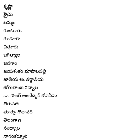
కృష్ణా
క్రైమ్
ఖమ్మం
గుంటూరు
గూడూరు
చిత్తూరు
జగిత్యాల
జనగాం
జయశంకర్ భూపాలపల్లి
జాతీయ అంతర్జాతీయ
జోగులాంబ గద్వాల
డా. బిఆర్ అంబేద్కర్ కోనసీమ
తిరుపతి
తూర్పు గోదావరి
తెలంగాణ
నంద్యాల
నాగర్‌కర్నూల్