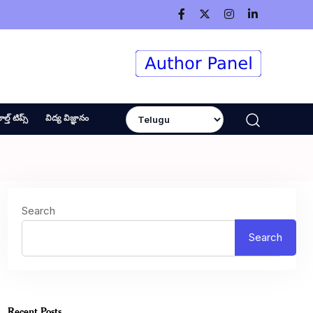
ెల్త్ టిప్స్
విద్య విజ్ఞానం
Search
Search
Recent Posts