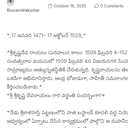
October 18, 2025
0 Comments
Rsurendrakumar
*_17 జనవరి 1471– 17 అక్టోబర్ 1529_*
*శ్రీకృష్ణదేవ రాయలు (పరిపాలన కాలం: 1509 ఫిబ్రవరి 4–15
సంవత్సరాల వయసులో 1509 ఫిబ్రవరి 4న విజయనగర సింహ
సామ్రాజ్యము అత్యున్నతస్థితికి చేరుకున్నది. కృష్ణరాయలను తె
ఒకడిగా అభిమానిస్తారు. ఆంధ్ర భోజుడుగా, సాహితీ సమరా
కీర్తించబడినాడు.*
*శ్రీ శ్రీకృష్ణ దేవరాయలు గారి వర్ధంతి సందర్బంగా!!*
*నేడు శ్రీకాళహస్తి పట్టణంలోని పాత బస్టాండ్ కూదలి వద్ద నియ
ఆధ్వర్యంలో ఏర్పాటు చేసిన కార్యక్రమంలో పాల్గొని ఆ మహన