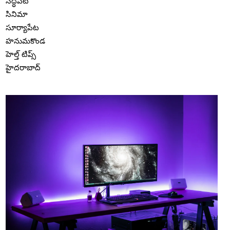
సిద్ధిపేట
సినిమా
సూర్యాపేట
హనుమకొండ
హెల్త్ టిప్స్
హైదరాబాద్