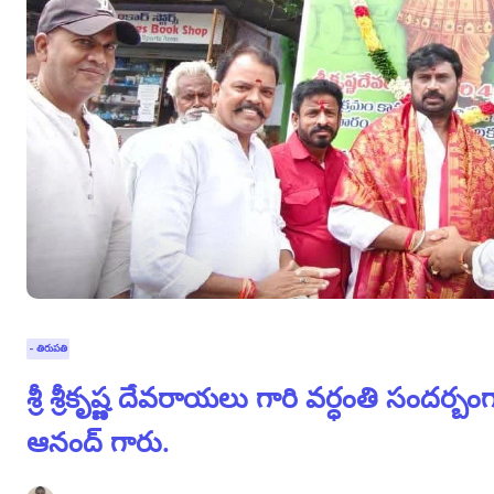
- తిరుపతి
శ్రీ శ్రీకృష్ణ దేవరాయలు గారి వర్ధంతి సంద
ఆనంద్ గారు.