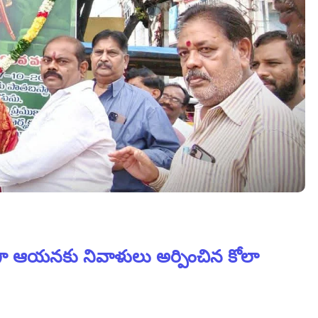
ర్బంగా ఆయనకు నివాళులు అర్పించిన కోలా