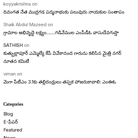
koyyakrishna
on
దివంగత నేత ముద్రగడ పద్మనాభంకు పలువురు నాయకుల సంతాపం
Shaik Abdul Mazeed
on
గ్రామాల అభివృద్దె లక్ష్యం…….గడివేముల ఎంపీడీఓ వాసుదేవగుప్తా
SATHISH
on
కుత్బుల్లాపూర్ ఎమ్మెల్యే కేపీ వివేకానంద గారును కలిసిన మైత్రి నగర్
నూతన కమిటీ
viman
on
మెగా పీటీఎం 3.1కు తల్లిదండ్రులు తప్పక హాజరుకావాలి: ఎంఈఓ
Categories
Blog
E-పేపర్
Featured
News