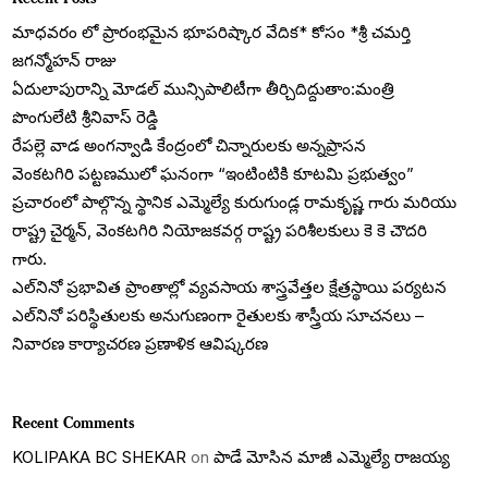
మాధవరం లో ప్రారంభమైన భూపరిష్కార వేదిక* కోసం *శ్రీ చమర్తి
జగన్మోహన్ రాజు
ఏదులాపురాన్ని మోడల్ మున్సిపాలిటీగా తీర్చిదిద్దుతాం:మంత్రి
పొంగులేటి శ్రీనివాస్ రెడ్డి
రేపల్లె వాడ అంగన్వాడి కేంద్రంలో చిన్నారులకు అన్నప్రాసన
వెంకటగిరి పట్టణములో ఘనంగా “ఇంటింటికి కూటమి ప్రభుత్వం”
ప్రచారంలో పాల్గొన్న స్థానిక ఎమ్మెల్యే కురుగుండ్ల రామకృష్ణ గారు మరియు
రాష్ట్ర చైర్మన్, వెంకటగిరి నియోజకవర్గ రాష్ట్ర పరిశీలకులు కె కె చౌదరి
గారు.
ఎల్‌నినో ప్రభావిత ప్రాంతాల్లో వ్యవసాయ శాస్త్రవేత్తల క్షేత్రస్థాయి పర్యటన
ఎల్‌నినో పరిస్థితులకు అనుగుణంగా రైతులకు శాస్త్రీయ సూచనలు –
నివారణ కార్యాచరణ ప్రణాళిక ఆవిష్కరణ
Recent Comments
KOLIPAKA BC SHEKAR
on
పాడే మోసిన మాజీ ఎమ్మెల్యే రాజయ్య