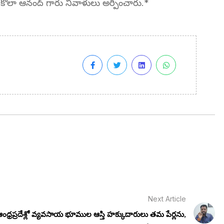
లు కోలా ఆనంద్ గారు నివాళులు అర్పించారు.*
Next Article
ంధ్రప్రదేశ్లో వ్యవసాయ భూముల ఆస్తి హక్కుదారులు తమ పేర్లను,