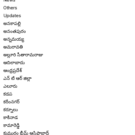
Others
Updates
అనకాపల్లి
అనంతపురం
అన్నమయ్య
అమరావతి
అల్లూరి సీతారామరాజు
ఆదిలాబాదు
ఆంధ్రప్రదేశ్
ఎన్ టి ఆర్ జిల్లా
ఎలూరు
కడప
కరీంనగర్
కర్నూలు
కాకినాడ
కామారెడ్డి
కుమురం భీమ్ ఆసిఫాబాద్