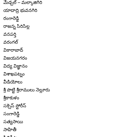
మేడ్చల్ – మల్కాజిగిరి
యాదాద్రి భువనగిరి
రంగారెడ్డి
రాజన్న సిరిసిల్ల
వనపర్తి
వరంగల్
వికారాబాద్
విజయనగరం
విద్య విజ్ఞానం
విశాఖపట్నం
వీడియోలు
శ్రీ పొట్టి శ్రీరాములు నెల్లూరు
శ్రీకాకుళం
సక్సెస్ స్టోరీస్
సంగారెడ్డి
సత్యసాయి
సాహితీ