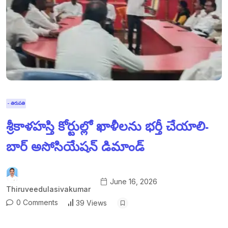
- తిరుపతి
శ్రీకాళహస్తి కోర్టుల్లో ఖాళీలను భర్తీ చేయాలి-
బార్ అసోసియేషన్ డిమాండ్
June 16, 2026
Thiruveedulasivakumar
0 Comments
39 Views