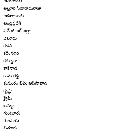
అమరావతి
అల్లూరి సీతారామరాజు
ఆదిలాబాదు
ఆంధ్రప్రదేశ్
ఎన్ టి ఆర్ జిల్లా
ఎలూరు
కడప
కరీంనగర్
కర్నూలు
కాకినాడ
కామారెడ్డి
కుమురం భీమ్ ఆసిఫాబాద్
కృష్ణా
క్రైమ్
ఖమ్మం
గుంటూరు
గూడూరు
చిత్తూరు