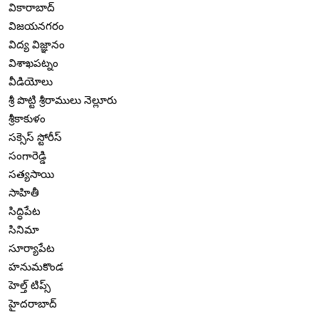
వికారాబాద్
విజయనగరం
విద్య విజ్ఞానం
విశాఖపట్నం
వీడియోలు
శ్రీ పొట్టి శ్రీరాములు నెల్లూరు
శ్రీకాకుళం
సక్సెస్ స్టోరీస్
సంగారెడ్డి
సత్యసాయి
సాహితీ
సిద్ధిపేట
సినిమా
సూర్యాపేట
హనుమకొండ
హెల్త్ టిప్స్
హైదరాబాద్