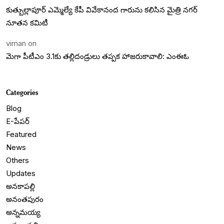
కుత్బుల్లాపూర్ ఎమ్మెల్యే కేపీ వివేకానంద గారును కలిసిన మైత్రి నగర్
నూతన కమిటీ
viman
on
మెగా పీటీఎం 3.1కు తల్లిదండ్రులు తప్పక హాజరుకావాలి: ఎంఈఓ
Categories
Blog
E-పేపర్
Featured
News
Others
Updates
అనకాపల్లి
అనంతపురం
అన్నమయ్య