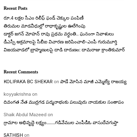
Recent Posts
రూ.4 లక్షల సీఎం రిలీఫ్ ఫండ్ చెక్కుల పంపిణీ
తిరుమల మాడవీధుల్లో రాధాకృష్ణుల ఊరేగింపు
డాక్టర్ జగన్ మోహన్ రావు ప్రథమ వర్ధంతి.. ఘనంగా నివాళులు
డీఎస్సీ అక్రమాలపై సీబీఐ విచారణ జరిపించాలి-ఎంపీ గురుమూర్తి
విజయవాడలో బ్రాహ్మణులపై దాడి దారుణం: దామరాజు క్రాంతికుమార్
Recent Comments
KOLIPAKA BC SHEKAR
on
పాడే మోసిన మాజీ ఎమ్మెల్యే రాజయ్య
koyyakrishna
on
దివంగత నేత ముద్రగడ పద్మనాభంకు పలువురు నాయకుల సంతాపం
Shaik Abdul Mazeed
on
గ్రామాల అభివృద్దె లక్ష్యం…….గడివేముల ఎంపీడీఓ వాసుదేవగుప్తా
SATHISH
on