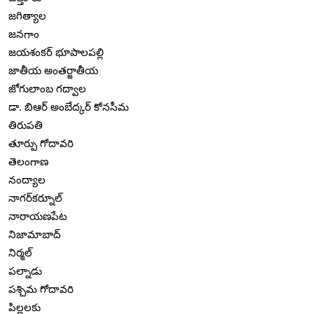
జగిత్యాల
జనగాం
జయశంకర్ భూపాలపల్లి
జాతీయ అంతర్జాతీయ
జోగులాంబ గద్వాల
డా. బిఆర్ అంబేద్కర్ కోనసీమ
తిరుపతి
తూర్పు గోదావరి
తెలంగాణ
నంద్యాల
నాగర్‌కర్నూల్
నారాయణపేట
నిజామాబాద్
నిర్మల్
పల్నాడు
పశ్చిమ గోదావరి
పిల్లలకు