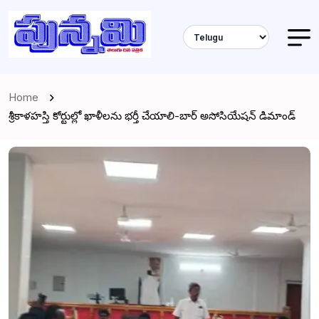
Home
శ్రీకాళహస్తి కోర్టుల్లో ఖాళీలను భర్తీ చేయాలి-బార్ అసోసియేషన్ డిమాండ్