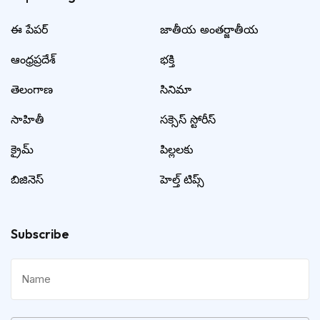
ఈ పేపర్
జాతీయ అంతర్జాతీయ
ఆంధ్రప్రదేశ్
భక్తి
తెలంగాణ
సినిమా
సాహితీ
సక్సెస్ స్టోరీస్
క్రైమ్
పిల్లలకు
బిజినెస్
హెల్త్ టిప్స్
Subscribe