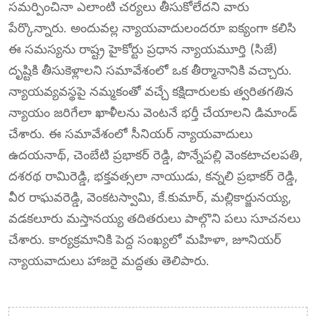
సమర్పించినా ఎలాంటి చర్యలు తీసుకోలేదని వారు
పేర్కొన్నారు. అందువల్ల న్యాయవాదులందరూ ఐక్యంగా కలిసి
ఈ సమస్యను రాష్ట్ర హైకోర్టు ప్రధాన న్యాయమూర్తి (సిజే)
దృష్టికి తీసుకెళ్లాలని సమావేశంలో ఒక తీర్మానానికి వచ్చారు.
న్యాయవ్యవస్థపై నమ్మకంతో వచ్చే కక్షిదారులకు త్వరితగతిన
న్యాయం జరిగేలా ఖాళీలను వెంటనే భర్తీ చేయాలని డిమాండ్
చేశారు. ఈ సమావేశంలో సీనియర్ న్యాయవాదులు
ఉదయనాథ్, చెంబేటి ప్రభాకర్ రెడ్డి, పొన్నేపల్లి వెంకటాచలపతి,
దశరథ రామిరెడ్డి, భక్తవత్సలా నాయుడు, కన్నలి ప్రభాకర్ రెడ్డి,
వీర రాఘవరెడ్డి, వెంకటస్వామి, కే.కుమార్, మల్లికార్జునయ్య,
వడకలూరు మస్తానయ్య తదితరులు పాల్గొని పలు సూచనలు
చేశారు. కార్యక్రమానికి పెద్ద సంఖ్యలో మహిళా, జూనియర్
న్యాయవాదులు హాజరై మద్దతు తెలిపారు.