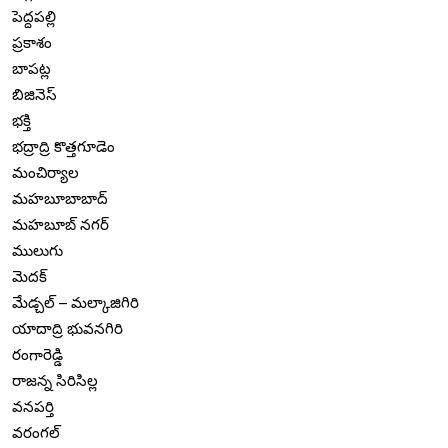
పెద్దపల్లి
ప్రకాశం
బాపట్ల
బిజినెస్
భక్తి
భద్రాద్రి కొత్తగూడెం
మంచిర్యాల
మహబూబాబాద్
మహబూబ్ నగర్
ములుగు
మెదక్
మేడ్చల్ – మల్కాజిగిరి
యాదాద్రి భువనగిరి
రంగారెడ్డి
రాజన్న సిరిసిల్ల
వనపర్తి
వరంగల్