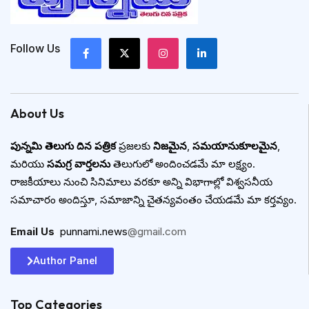
Follow Us
About Us
పున్నమి తెలుగు దిన పత్రిక
ప్రజలకు
నిజమైన
,
సమయానుకూలమైన
,
మరియు
సమగ్ర వార్తలను
తెలుగులో అందించడమే మా లక్ష్యం.
రాజకీయాలు నుంచి సినిమాలు వరకూ అన్ని విభాగాల్లో విశ్వసనీయ
సమాచారం అందిస్తూ, సమాజాన్ని చైతన్యవంతం చేయడమే మా కర్తవ్యం.
Email Us
:
punnami.news
@gmail.com
Author Panel
Top Categories​