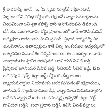
శ్రీ కాళహస్తి, జూన్ 16, (పున్నమి న్యూస్) : శ్రీకాళహస్తి
పట్టణంలోని వివిధ కోర్టులకు తక్షణమే న్యాయమూర్తులను
నియమించాలని శ్రీకాళహస్తి బార్ అసోసియేషన్ డిమాండ్
చేసింది. మంగళవారం కోర్టు ప్రాంగణంలో బార్ అసోసియేషన్
అధ్యక్షులు ఆరంభాకం ముని ప్రసాద్, ప్రధాన కార్యదర్శి ఎం.
తులసీరామ్, ఉపాధ్యక్షులు కాకి చిన్న అంకయ్యల ఆధ్వర్యంలో
అత్యవసర సమావేశం నిర్వహించారు. ఈ సందర్భంగా వారు
మాట్లాడుతూ స్థానిక అడిషనల్ జూనియర్ సివిల్ జడ్జ్,
ప్రిన్సిపల్ జూనియర్ సివిల్ జడ్జ్, సీనియర్ సివిల్ జడ్జి, 12వ
అదనపు సెషన్స్ జిల్లా జడ్జ్ కోర్టులకు దీర్ఘకాలంగా
న్యాయమూర్తుల నియామకం జరగకపోవడంతో కక్షిదారులు,
జూనియర్ న్యాయవాదులు తీవ్ర ఇబ్బందులు పడుతున్నారని
ఆవేదన వ్యక్తం చేశారు. ఈ సమస్యపై ఇప్పటికే జిల్లా ఫోర్ట్
పోలియో జడ్జిని, జిల్లా ప్రధాన జడ్జిని కలిసి వినతిపత్రాలు