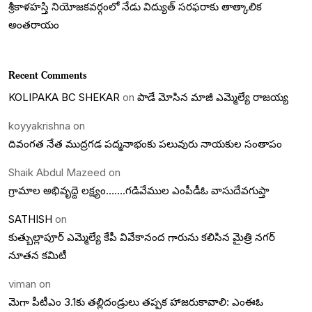
శ్రీకాళహస్తి నియోజకవర్గంలో నేడు విద్యుత్ సరఫరాకు తాత్కాలిక
అంతరాయం
Recent Comments
KOLIPAKA BC SHEKAR
on
పాడే మోసిన మాజీ ఎమ్మెల్యే రాజయ్య
koyyakrishna
on
దివంగత నేత ముద్రగడ పద్మనాభంకు పలువురు నాయకుల సంతాపం
Shaik Abdul Mazeed
on
గ్రామాల అభివృద్దె లక్ష్యం…….గడివేముల ఎంపీడీఓ వాసుదేవగుప్తా
SATHISH
on
కుత్బుల్లాపూర్ ఎమ్మెల్యే కేపీ వివేకానంద గారును కలిసిన మైత్రి నగర్
నూతన కమిటీ
viman
on
మెగా పీటీఎం 3.1కు తల్లిదండ్రులు తప్పక హాజరుకావాలి: ఎంఈఓ