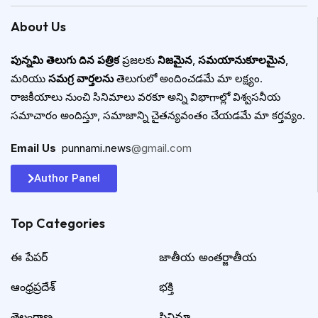
About Us
పున్నమి తెలుగు దిన పత్రిక
ప్రజలకు
నిజమైన
,
సమయానుకూలమైన
,
మరియు
సమగ్ర వార్తలను
తెలుగులో అందించడమే మా లక్ష్యం.
రాజకీయాలు నుంచి సినిమాలు వరకూ అన్ని విభాగాల్లో విశ్వసనీయ
సమాచారం అందిస్తూ, సమాజాన్ని చైతన్యవంతం చేయడమే మా కర్తవ్యం.
Email Us
:
punnami.news
@gmail.com
Author Panel
Top Categories​
ఈ పేపర్
జాతీయ అంతర్జాతీయ
ఆంధ్రప్రదేశ్
భక్తి
తెలంగాణ
సినిమా