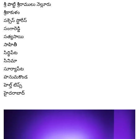
శ్రీ పొట్టి శ్రీరాములు నెల్లూరు
శ్రీకాకుళం
సక్సెస్ స్టోరీస్
సంగారెడ్డి
సత్యసాయి
సాహితీ
సిద్ధిపేట
సినిమా
సూర్యాపేట
హనుమకొండ
హెల్త్ టిప్స్
హైదరాబాద్