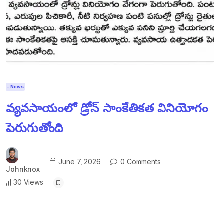
- News
వ్యవసాయంలో డ్రోన్ సాంకేతికత వినియోగం
పెరుగుతోంది
June 7, 2026
0 Comments
Johnknox
30 Views