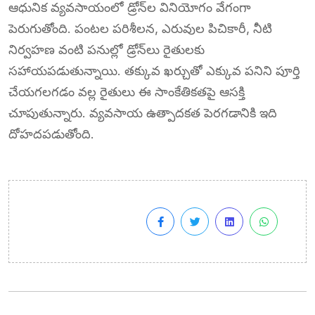
ఆధునిక వ్యవసాయంలో డ్రోన్‌ల వినియోగం వేగంగా
పెరుగుతోంది. పంటల పరిశీలన, ఎరువుల పిచికారీ, నీటి
నిర్వహణ వంటి పనుల్లో డ్రోన్‌లు రైతులకు
సహాయపడుతున్నాయి. తక్కువ ఖర్చుతో ఎక్కువ పనిని పూర్తి
చేయగలగడం వల్ల రైతులు ఈ సాంకేతికతపై ఆసక్తి
చూపుతున్నారు. వ్యవసాయ ఉత్పాదకత పెరగడానికి ఇది
దోహదపడుతోంది.