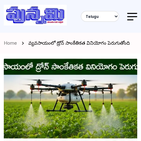
Home
వ్యవసాయంలో డ్రోన్ సాంకేతికత వినియోగం పెరుగుతోంది