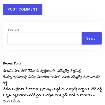
Search
Search
Recent Posts
కూటమి పాలనలో చేనేతకు స్వర్ణయుగం: ఎమ్మెల్యే నల్లమిల్లి
డీఎస్సీ అక్రమాలపై సీబీఐ విచారణ జరపాలి-మాజీ ఎమ్మెల్యే మధుసూదన్
రెడ్డి
చేనేత సంక్షేమానికి కూటమి ప్రభుత్వం పెద్దపీట-ఎమ్మెల్యే బొజ్జల సుధీర్ రెడ్డి
ప్రకృతి వ్యవసాయంతోనే రైతు సురక్షిత భవిష్యత్-జనసేన నాయకులు
దండి నరేంద్ర