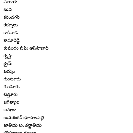
ఎలూరు
కడప
కరీంనగర్
కర్నూలు
కాకినాడ
కామారెడ్డి
కుమురం భీమ్ ఆసిఫాబాద్
కృష్ణా
క్రైమ్
ఖమ్మం
గుంటూరు
గూడూరు
చిత్తూరు
జగిత్యాల
జనగాం
జయశంకర్ భూపాలపల్లి
జాతీయ అంతర్జాతీయ
జోగులాంబ గద్వాల