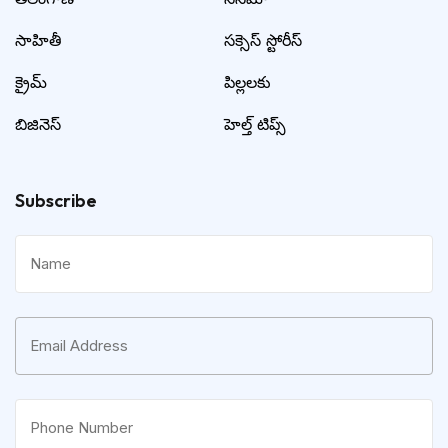
సాహితీ
సక్సెస్ స్టోరీస్
క్రైమ్
పిల్లలకు
బిజినెస్
హెల్త్ టిప్స్
Subscribe