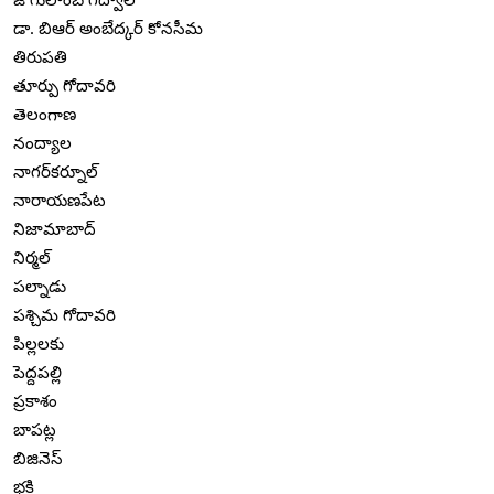
డా. బిఆర్ అంబేద్కర్ కోనసీమ
తిరుపతి
తూర్పు గోదావరి
తెలంగాణ
నంద్యాల
నాగర్‌కర్నూల్
నారాయణపేట
నిజామాబాద్
నిర్మల్
పల్నాడు
పశ్చిమ గోదావరి
పిల్లలకు
పెద్దపల్లి
ప్రకాశం
బాపట్ల
బిజినెస్
భక్తి