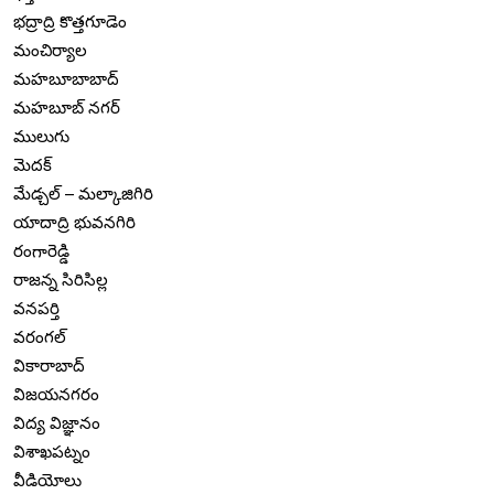
భద్రాద్రి కొత్తగూడెం
మంచిర్యాల
మహబూబాబాద్
మహబూబ్ నగర్
ములుగు
మెదక్
మేడ్చల్ – మల్కాజిగిరి
యాదాద్రి భువనగిరి
రంగారెడ్డి
రాజన్న సిరిసిల్ల
వనపర్తి
వరంగల్
వికారాబాద్
విజయనగరం
విద్య విజ్ఞానం
విశాఖపట్నం
వీడియోలు