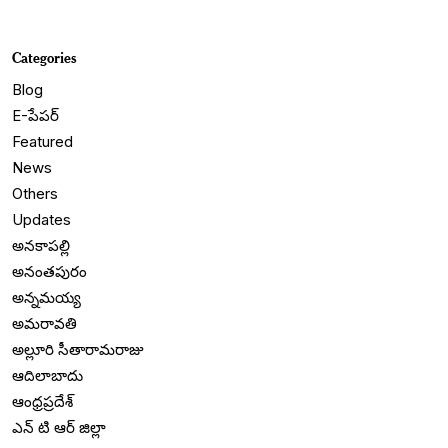
Categories
Blog
E-పేపర్
Featured
News
Others
Updates
అనకాపల్లి
అనంతపురం
అన్నమయ్య
అమరావతి
అల్లూరి సీతారామరాజు
ఆదిలాబాదు
ఆంధ్రప్రదేశ్
ఎన్ టి ఆర్ జిల్లా