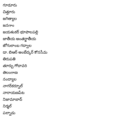
గూడూరు
చిత్తూరు
జగిత్యాల
జనగాం
జయశంకర్ భూపాలపల్లి
జాతీయ అంతర్జాతీయ
జోగులాంబ గద్వాల
డా. బిఆర్ అంబేద్కర్ కోనసీమ
తిరుపతి
తూర్పు గోదావరి
తెలంగాణ
నంద్యాల
నాగర్‌కర్నూల్
నారాయణపేట
నిజామాబాద్
నిర్మల్
పల్నాడు