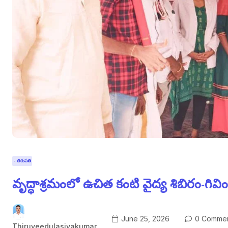
- తిరుపతి
వృద్ధాశ్రమంలో ఉచిత కంటి వైద్య శిబిరం-గివి
June 25, 2026
0 Commen
Thiruveedulasivakumar