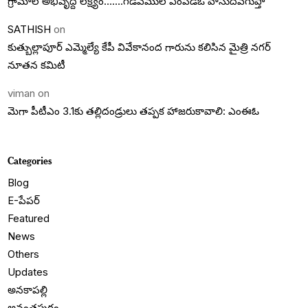
గ్రామాల అభివృద్దె లక్ష్యం…….గడివేముల ఎంపీడీఓ వాసుదేవగుప్తా
SATHISH
on
కుత్బుల్లాపూర్ ఎమ్మెల్యే కేపీ వివేకానంద గారును కలిసిన మైత్రి నగర్
నూతన కమిటీ
viman
on
మెగా పీటీఎం 3.1కు తల్లిదండ్రులు తప్పక హాజరుకావాలి: ఎంఈఓ
Categories
Blog
E-పేపర్
Featured
News
Others
Updates
అనకాపల్లి
అనంతపురం