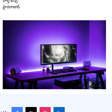
హెల్త్ టిప్స్
హైదరాబాద్