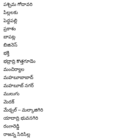
పశ్చిమ గోదావరి
పిల్లలకు
పెద్దపల్లి
ప్రకాశం
బాపట్ల
బిజినెస్
భక్తి
భద్రాద్రి కొత్తగూడెం
మంచిర్యాల
మహబూబాబాద్
మహబూబ్ నగర్
ములుగు
మెదక్
మేడ్చల్ – మల్కాజిగిరి
యాదాద్రి భువనగిరి
రంగారెడ్డి
రాజన్న సిరిసిల్ల