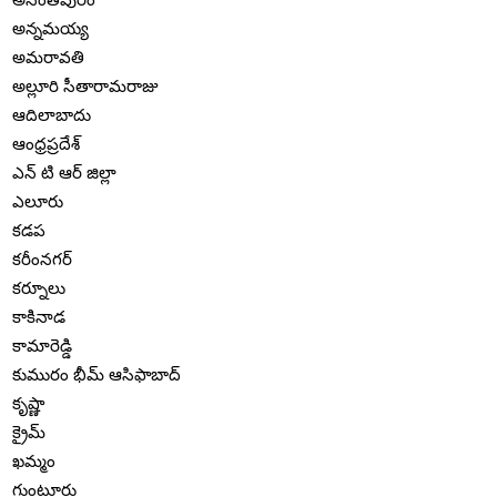
అన్నమయ్య
అమరావతి
అల్లూరి సీతారామరాజు
ఆదిలాబాదు
ఆంధ్రప్రదేశ్
ఎన్ టి ఆర్ జిల్లా
ఎలూరు
కడప
కరీంనగర్
కర్నూలు
కాకినాడ
కామారెడ్డి
కుమురం భీమ్ ఆసిఫాబాద్
కృష్ణా
క్రైమ్
ఖమ్మం
గుంటూరు