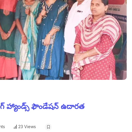
ంగ్ హ్యాండ్స్ ఫౌండేషన్ ఉదారత
ts
23 Views