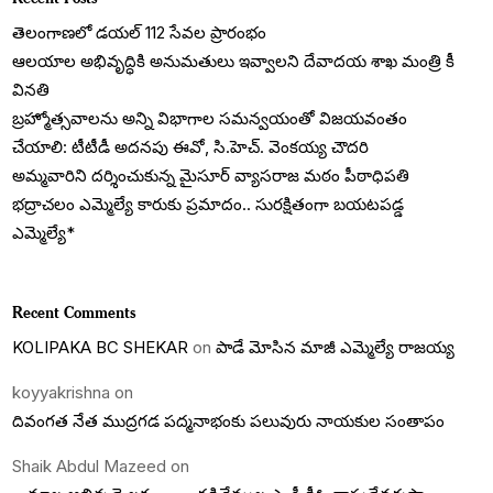
తెలంగాణలో డయల్‌ 112 సేవల ప్రారంభం
ఆలయాల అభివృద్ధికి అనుమతులు ఇవ్వాలని దేవాదయ శాఖ మంత్రి కీ
వినతి
బ్రహ్మోత్సవాలను అన్ని విభాగాల సమన్వయంతో విజయవంతం
చేయాలి: టీటీడీ అదనపు ఈవో, సి.హెచ్. వెంకయ్య చౌదరి
అమ్మవారిని దర్శించుకున్న మైసూర్ వ్యాసరాజ మఠం పీఠాధిపతి
భద్రాచలం ఎమ్మెల్యే కారుకు ప్రమాదం.. సురక్షితంగా బయటపడ్డ
ఎమ్మెల్యే*
Recent Comments
KOLIPAKA BC SHEKAR
on
పాడే మోసిన మాజీ ఎమ్మెల్యే రాజయ్య
koyyakrishna
on
దివంగత నేత ముద్రగడ పద్మనాభంకు పలువురు నాయకుల సంతాపం
Shaik Abdul Mazeed
on