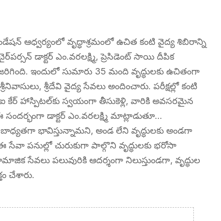
 ఫౌండేషన్ ఆధ్వర్యంలో వృద్ధాశ్రమంలో ఉచిత కంటి వైద్య శిబిరాన్ని
్సన్ డాక్టర్ ఎం.వరలక్ష్మి, ప్రెసిడెంట్ సాయి దీపిక
 జరిగింది. ఇందులో సుమారు 35 మంది వృద్ధులకు ఉచితంగా
్రీనివాసులు, శ్రీదేవి వైద్య సేవలు అందించారు. పరీక్షల్లో కంటి
 కేర్ హాస్పిటల్‌కు స్వయంగా తీసుకెళ్లి, వారికి అవసరమైన
. ఈ సందర్భంగా డాక్టర్ ఎం.వరలక్ష్మి మాట్లాడుతూ…
బాధ్యతగా భావిస్తున్నామని, అండ లేని వృద్ధులకు అండగా
 సేవా పనుల్లో చురుకుగా పాల్గొని వృద్ధులకు భరోసా
్న సామాజిక సేవలు పలువురికి ఆదర్శంగా నిలుస్తుండగా, వృద్ధుల
తం చేశారు.