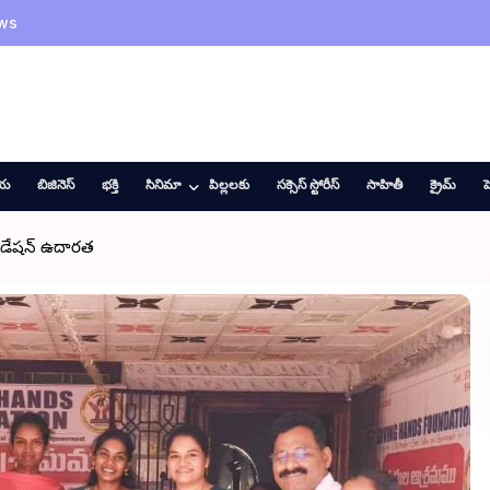
ws
ీయ
బిజినెస్
భక్తి
సినిమా
పిల్లలకు
సక్సెస్ స్టోరీస్
సాహితీ
క్రైమ్
హ
ఫౌండేషన్ ఉదారత