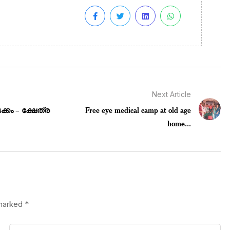
Next Article
്കം – ക്ഷേത്ര
Free eye medical camp at old age
home...
 marked
*