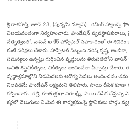
శ్రీ కాళహస్తి, జూన్ 23, (పున్నమి న్యూస్) : గివింగ్ హ్యాండ్స్
విజయవంతంగా నిర్వహించారు. ఫౌండేషన్ వ్యవస్థాపకురాలు, చైర్‌పర
నేతృత్వంలో, వాసన్ ఐ కేర్ హాస్పిటల్ సహకారంతో ఈ శిబిరం
కంటి పరీక్షలు చేశారు. హాస్పిటల్ సిబ్బంది నరేష్ కృష్ణ, అంబికా, శ
సమస్యలు ఉన్నట్లు గుర్తించిన వృద్ధులను తిరుపతిలోని వాసన్ ఐ
ఉచిత శస్త్రచికిత్సలు, చికిత్సలు అందించేలా ఏర్పాట్లు చేశారు
వృద్ధాశ్రమాల్లోని నిరుపేదలకు ఆరోగ్య సేవలు అందించడం తమ 
నిలవడమే ఫౌండేషన్ లక్ష్యమని తెలిపారు. సాయి దీపిక కూడా ఈ
కల్పించారు. తల్లి, కూతుళ్లుగా వరలక్ష్మి, సాయి దీపిక చేస్తున
కళ్లలో వెలుగులు నింపిన ఈ కార్యక్రమంపై స్థానికులు హర్షం వ్యక్