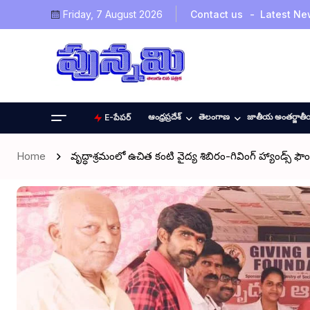
Friday, 7 August 2026
Contact us
Latest Ne
ఆంధ్రప్రదేశ్
తెలంగాణ
జాతీయ అంతర్జాత
E-పేపర్
Home
వృద్ధాశ్రమంలో ఉచిత కంటి వైద్య శిబిరం-గివింగ్ హ్యాండ్స్ 