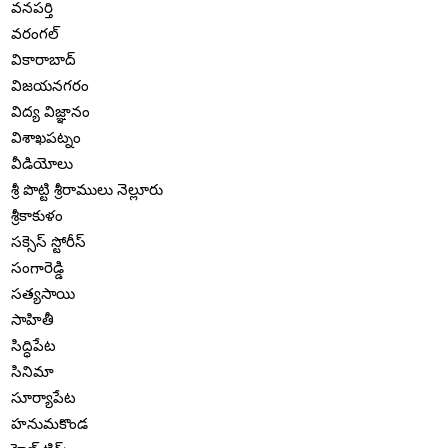
వనపర్తి
వరంగల్
వికారాబాద్
విజయనగరం
విద్య విజ్ఞానం
విశాఖపట్నం
వీడియోలు
శ్రీ పొట్టి శ్రీరాములు నెల్లూరు
శ్రీకాకుళం
సక్సెస్ స్టోరీస్
సంగారెడ్డి
సత్యసాయి
సాహితీ
సిద్ధిపేట
సినిమా
సూర్యాపేట
హనుమకొండ