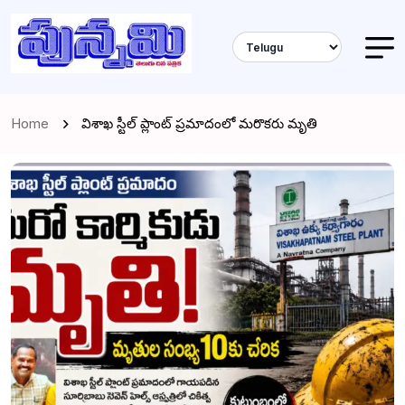
Home
విశాఖ స్టీల్ ప్లాంట్ ప్రమాదంలో మరొకరు మృతి