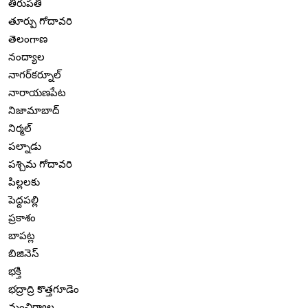
తిరుపతి
తూర్పు గోదావరి
తెలంగాణ
నంద్యాల
నాగర్‌కర్నూల్
నారాయణపేట
నిజామాబాద్
నిర్మల్
పల్నాడు
పశ్చిమ గోదావరి
పిల్లలకు
పెద్దపల్లి
ప్రకాశం
బాపట్ల
బిజినెస్
భక్తి
భద్రాద్రి కొత్తగూడెం
మంచిర్యాల