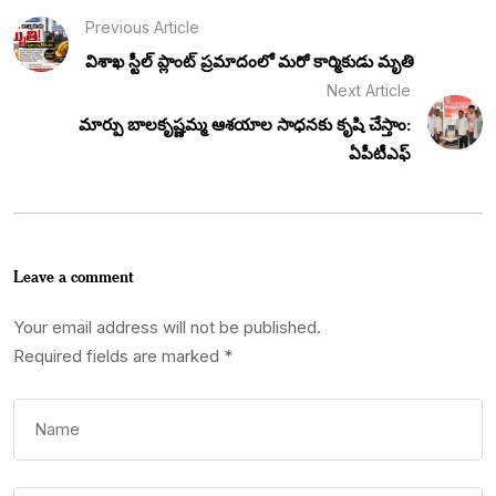
Previous Article
విశాఖ స్టీల్ ప్లాంట్ ప్రమాదంలో మరో కార్మికుడు మృతి
Next Article
మార్పు బాలకృష్ణమ్మ ఆశయాల సాధనకు కృషి చేస్తాం:
ఏపీటీఎఫ్
Leave a comment
Your email address will not be published.
Required fields are marked
*