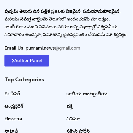
పున్నమి తెలుగు దిన పత్రిక
ప్రజలకు
నిజమైన
,
సమయానుకూలమైన
,
మరియు
సమగ్ర వార్తలను
తెలుగులో అందించడమే మా లక్ష్యం.
రాజకీయాలు నుంచి సినిమాలు వరకూ అన్ని విభాగాల్లో విశ్వసనీయ
సమాచారం అందిస్తూ, సమాజాన్ని చైతన్యవంతం చేయడమే మా కర్తవ్యం.
Email Us
:
punnami.news
@gmail.com
Author Panel
Top Categories​
ఈ పేపర్
జాతీయ అంతర్జాతీయ
ఆంధ్రప్రదేశ్
భక్తి
తెలంగాణ
సినిమా
సాహితీ
సక్సెస్ స్టోరీస్