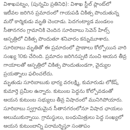
విశాఖపట్నం, (పున్నమి ప్రతినిధి): విశాఖ స్టీల్ ప్లాంట్‌లో
ఇటీవల జరిగిన ప్రమాదంలో గాయపడి చికిత్స పొందుతున్న
మరో కార్మికుడు మృతి చెందాడు. పెదగంట్యాడ మండలం
సీతానగరం గ్రామానికి చెందిన సూరిబాబు సెవెన్ హిల్స్
ఆస్పత్రిలో చికిత్స పొందుతూ శనివారం కన్నుమూశారు.
సూరిబాబు మృతితో ఈ ప్రమాదంలో ప్రాణాలు కోల్పోయిన వారి
సంఖ్య 10కు చేరింది. ప్రమాదం జరిగినప్పటి నుంచి ఆయన తీవ్ర
గాయాలతో ఆస్పత్రిలో చికిత్స పొందుతుండగా, వైద్యుల
ప్రయత్నాలు ఫలించలేదు.
మృతుడు సూరిబాబుకు భార్య వరలక్ష్మి, కుమారుడు లోకేష్,
కుమార్తె ప్రమీల ఉన్నారు. కుటుంబ పెద్దను కోల్పోవడంతో
ఆయన కుటుంబ సభ్యులు తీవ్ర విషాదంలో మునిగిపోయారు.
సూరిబాబు స్వగ్రామమైన సీతానగరంలోనూ విషాద ఛాయలు
అలుముకున్నాయి. గ్రామస్థులు, బంధుమిత్రులు పెద్ద సంఖ్యలో
ఆయన కుటుంబాన్ని పరామర్శిస్తూ సంతాపం