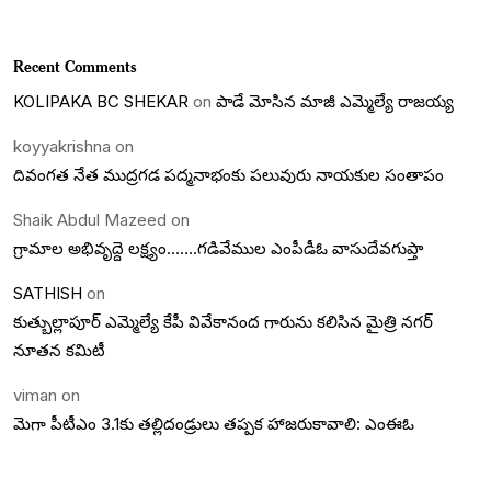
Recent Comments
KOLIPAKA BC SHEKAR
on
పాడే మోసిన మాజీ ఎమ్మెల్యే రాజయ్య
koyyakrishna
on
దివంగత నేత ముద్రగడ పద్మనాభంకు పలువురు నాయకుల సంతాపం
Shaik Abdul Mazeed
on
గ్రామాల అభివృద్దె లక్ష్యం…….గడివేముల ఎంపీడీఓ వాసుదేవగుప్తా
SATHISH
on
కుత్బుల్లాపూర్ ఎమ్మెల్యే కేపీ వివేకానంద గారును కలిసిన మైత్రి నగర్
నూతన కమిటీ
viman
on
మెగా పీటీఎం 3.1కు తల్లిదండ్రులు తప్పక హాజరుకావాలి: ఎంఈఓ