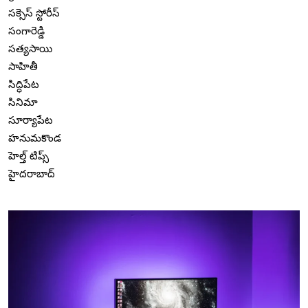
సక్సెస్ స్టోరీస్
సంగారెడ్డి
సత్యసాయి
సాహితీ
సిద్ధిపేట
సినిమా
సూర్యాపేట
హనుమకొండ
హెల్త్ టిప్స్
హైదరాబాద్