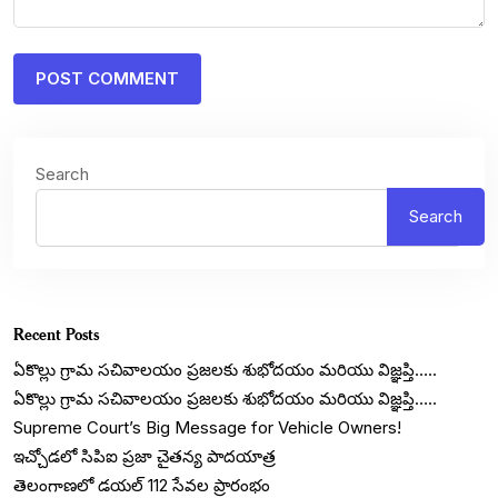
Search
Search
Recent Posts
ఏకొల్లు గ్రామ సచివాలయం ప్రజలకు శుభోదయం మరియు విజ్ఞప్తి…..
ఏకొల్లు గ్రామ సచివాలయం ప్రజలకు శుభోదయం మరియు విజ్ఞప్తి…..
Supreme Court’s Big Message for Vehicle Owners!
ఇచ్చోడలో సిపిఐ ప్రజా చైతన్య పాదయాత్ర
తెలంగాణలో డయల్‌ 112 సేవల ప్రారంభం