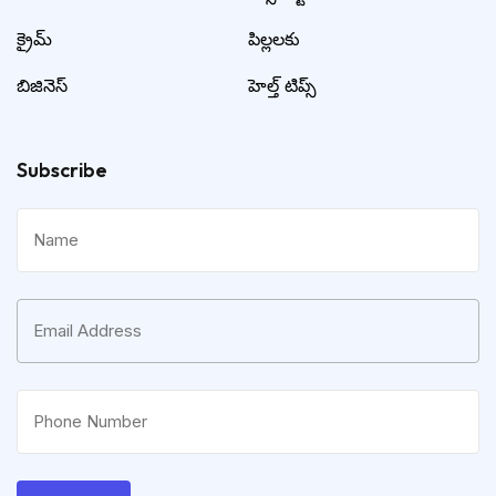
క్రైమ్
పిల్లలకు
బిజినెస్
హెల్త్ టిప్స్
Subscribe