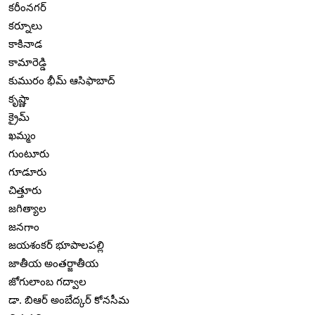
కరీంనగర్
కర్నూలు
కాకినాడ
కామారెడ్డి
కుమురం భీమ్ ఆసిఫాబాద్
కృష్ణా
క్రైమ్
ఖమ్మం
గుంటూరు
గూడూరు
చిత్తూరు
జగిత్యాల
జనగాం
జయశంకర్ భూపాలపల్లి
జాతీయ అంతర్జాతీయ
జోగులాంబ గద్వాల
డా. బిఆర్ అంబేద్కర్ కోనసీమ