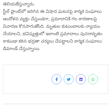
తెలియజేస్తున్నారు.
స్టీల్ ప్లాంట్‌లో జరిగిన ఈ విషాద ఘటనపై కార్మిక సంఘాలు
ఆందోళన వ్యక్తం చేస్తుండగా, ప్రమాదానికి గల కారణాలపై
విచారణ కొనసాగుతోంది. మృతుల కుటుంబాలకు న్యాయం
చేయాలని, భవిష్యత్తులో ఇలాంటి ప్రమాదాలు పునరావృతం
కాకుండా కఠిన భద్రతా చర్యలు చేపట్టాలని కార్మిక సంఘాలు
డిమాండ్ చేస్తున్నాయి.