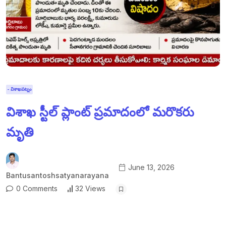
- విశాఖపట్నం
విశాఖ స్టీల్ ప్లాంట్ ప్రమాదంలో మరొకరు
మృతి
June 13, 2026
Bantusantoshsatyanarayana
0 Comments
32 Views