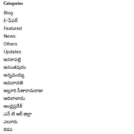
Categories
Blog
E-పేపర్
Featured
News
Others
Updates
అనకాపల్లి
అనంతపురం
అన్నమయ్య
అమరావతి
అల్లూరి సీతారామరాజు
ఆదిలాబాదు
ఆంధ్రప్రదేశ్
ఎన్ టి ఆర్ జిల్లా
ఎలూరు
కడప