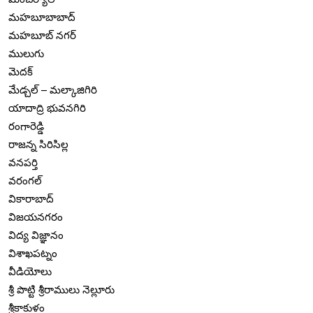
మహబూబాబాద్
మహబూబ్ నగర్
ములుగు
మెదక్
మేడ్చల్ – మల్కాజిగిరి
యాదాద్రి భువనగిరి
రంగారెడ్డి
రాజన్న సిరిసిల్ల
వనపర్తి
వరంగల్
వికారాబాద్
విజయనగరం
విద్య విజ్ఞానం
విశాఖపట్నం
వీడియోలు
శ్రీ పొట్టి శ్రీరాములు నెల్లూరు
శ్రీకాకుళం