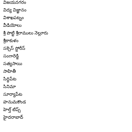
విజయనగరం
విద్య విజ్ఞానం
విశాఖపట్నం
వీడియోలు
శ్రీ పొట్టి శ్రీరాములు నెల్లూరు
శ్రీకాకుళం
సక్సెస్ స్టోరీస్
సంగారెడ్డి
సత్యసాయి
సాహితీ
సిద్ధిపేట
సినిమా
సూర్యాపేట
హనుమకొండ
హెల్త్ టిప్స్
హైదరాబాద్