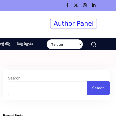
ెల్త్ టిప్స్
విద్య విజ్ఞానం
Search
Search
Recent Posts