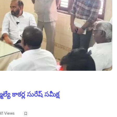
ే కాకర్ల సురేష్ సమీక్ష
41 Views