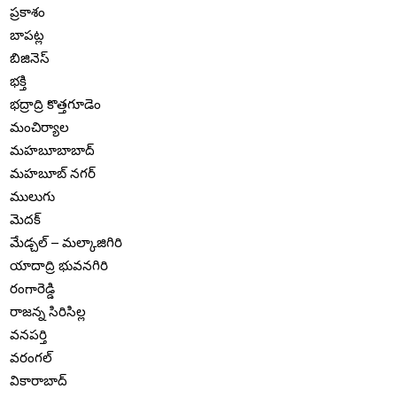
ప్రకాశం
బాపట్ల
బిజినెస్
భక్తి
భద్రాద్రి కొత్తగూడెం
మంచిర్యాల
మహబూబాబాద్
మహబూబ్ నగర్
ములుగు
మెదక్
మేడ్చల్ – మల్కాజిగిరి
యాదాద్రి భువనగిరి
రంగారెడ్డి
రాజన్న సిరిసిల్ల
వనపర్తి
వరంగల్
వికారాబాద్