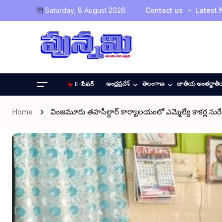
Saturday, 8 August 2026
Contact us
Latest
ఆంధ్రప్రదేశ్
తెలంగాణ
జాతీయ అంతర్జాత
E-పేపర్
Home
వింజమూరు తహసీల్దార్ కార్యాలయంలో ఎమ్మెల్యే కాకర్ల సురేష