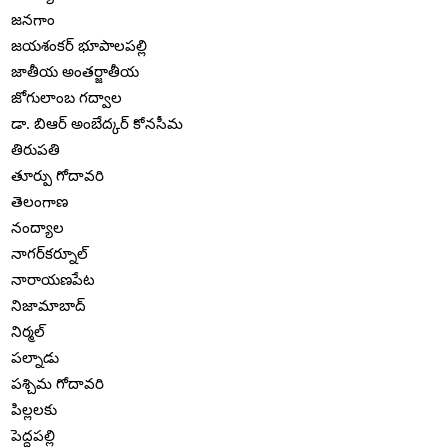
జనగాం
జయశంకర్ భూపాలపల్లి
జాతీయ అంతర్జాతీయ
జోగులాంబ గద్వాల
డా. బిఆర్ అంబేద్కర్ కోనసీమ
తిరుపతి
తూర్పు గోదావరి
తెలంగాణ
నంద్యాల
నాగర్‌కర్నూల్
నారాయణపేట
నిజామాబాద్
నిర్మల్
పల్నాడు
పశ్చిమ గోదావరి
పిల్లలకు
పెద్దపల్లి