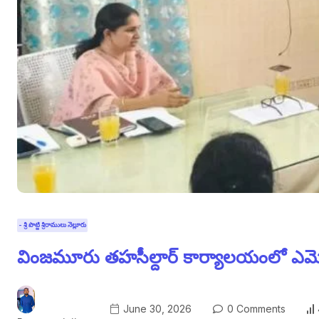
- శ్రీ పొట్టి శ్రీరాములు నెల్లూరు
వింజమూరు తహసీల్దార్ కార్యాలయంలో ఎమ్మెల్య
June 30, 2026
0 Comments