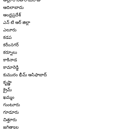
ఆదిలాబాదు
ఆంధ్రప్రదేశ్
ఎన్ టి ఆర్ జిల్లా
ఎలూరు
కడప
కరీంనగర్
కర్నూలు
కాకినాడ
కామారెడ్డి
కుమురం భీమ్ ఆసిఫాబాద్
కృష్ణా
క్రైమ్
ఖమ్మం
గుంటూరు
గూడూరు
చిత్తూరు
జగిత్యాల