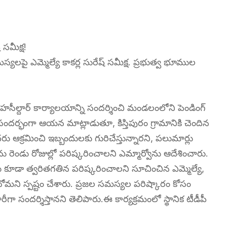
సమీక్ష!
యలపై ఎమ్మెల్యే కాకర్ల సురేష్ సమీక్ష. ప్రభుత్వ భూముల
సీల్దార్ కార్యాలయాన్ని సందర్శించి మండలంలోని పెండింగ్
ందర్భంగా ఆయన మాట్లాడుతూ, కిస్తిపురం గ్రామానికి చెందిన
ందరు ఆక్రమించి ఇబ్బందులకు గురిచేస్తున్నారని, పలుమార్లు
 రెండు రోజుల్లో పరిష్కరించాలని ఎమ్మార్వోను ఆదేశించారు.
కూడా త్వరితగతిన పరిష్కరించాలని సూచించిన ఎమ్మెల్యే,
ోమని స్పష్టం చేశారు. ప్రజల సమస్యల పరిష్కారం కోసం
 సందర్శిస్తానని తెలిపారు.ఈ కార్యక్రమంలో స్థానిక టీడీపీ