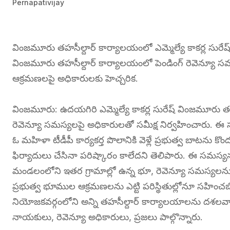
Pernapativijay
వింజమూరు తహసీల్దార్ కార్యాలయంలో ఎమ్మెల్యే కాకర్ల సురేష్ 
వింజమూరు తహసీల్దార్ కార్యాలయంలో పెండింగ్ రెవెన్యూ సమస్
ఆక్రమణలపై అధికారులకు హెచ్చరిక.
వింజమూరు: ఉదయగిరి ఎమ్మెల్యే కాకర్ల సురేష్ వింజమూరు తహ
రెవెన్యూ సమస్యలపై అధికారులతో సమీక్ష నిర్వహించారు. ఈ స
ఓ మహిళా టీడీపీ కార్యకర్త పొలానికి వెళ్లే ప్రభుత్వ బాటను కొ
ఫిర్యాదులు చేసినా పరిష్కారం కాలేదని తెలిపారు. ఈ సమస్యను
మండలంలోని ఇతర గ్రామాల్లో ఉన్న భూ, రెవెన్యూ సమస్యలను 
ప్రభుత్వ భూముల ఆక్రమణలను ఎట్టి పరిస్థితుల్లోనూ సహించబ
నియోజకవర్గంలోని అన్ని తహసీల్దార్ కార్యాలయాలను దశలవారీగా
నాయకులు, రెవెన్యూ అధికారులు, ప్రజలు పాల్గొన్నారు.