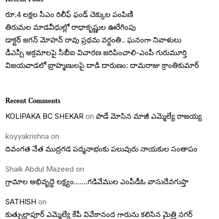
రూ.4 లక్షల సీఎం రిలీఫ్ ఫండ్ చెక్కుల పంపిణీ
తిరుమల మాడవీధుల్లో రాధాకృష్ణుల ఊరేగింపు
డాక్టర్ జగన్ మోహన్ రావు ప్రథమ వర్ధంతి.. ఘనంగా నివాళులు
డీఎస్సీ అక్రమాలపై సీబీఐ విచారణ జరిపించాలి-ఎంపీ గురుమూర్తి
విజయవాడలో బ్రాహ్మణులపై దాడి దారుణం: దామరాజు క్రాంతికుమార్
Recent Comments
KOLIPAKA BC SHEKAR
on
పాడే మోసిన మాజీ ఎమ్మెల్యే రాజయ్య
koyyakrishna
on
దివంగత నేత ముద్రగడ పద్మనాభంకు పలువురు నాయకుల సంతాపం
Shaik Abdul Mazeed
on
గ్రామాల అభివృద్దె లక్ష్యం…….గడివేముల ఎంపీడీఓ వాసుదేవగుప్తా
SATHISH
on
కుత్బుల్లాపూర్ ఎమ్మెల్యే కేపీ వివేకానంద గారును కలిసిన మైత్రి నగర్