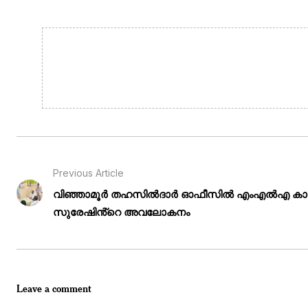
Previous Article
വിഞ്ഞാമൂർ തഹസിൽദാർ ഓഫീസിൽ എംഎൽഎ കാക
സുരേഷിൻ്റെ അവലോകനം
Leave a comment