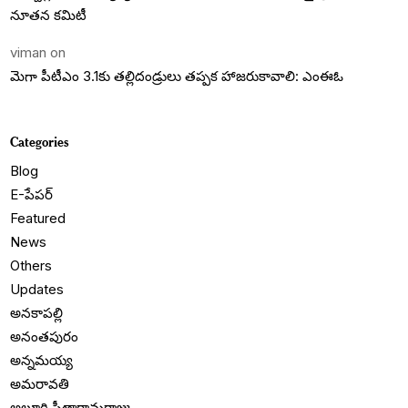
నూతన కమిటీ
viman
on
మెగా పీటీఎం 3.1కు తల్లిదండ్రులు తప్పక హాజరుకావాలి: ఎంఈఓ
Categories
Blog
E-పేపర్
Featured
News
Others
Updates
అనకాపల్లి
అనంతపురం
అన్నమయ్య
అమరావతి
అల్లూరి సీతారామరాజు