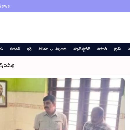
 News
ీయ
బిజినెస్
భక్తి
సినిమా
పిల్లలకు
సక్సెస్ స్టోరీస్
సాహితీ
క్రైమ్
హ
్ సమీక్ష