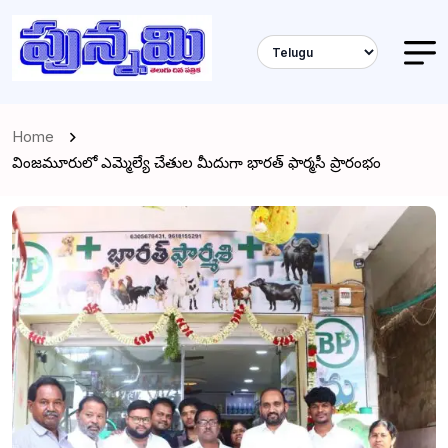
Home
వింజమూరులో ఎమ్మెల్యే చేతుల మీదుగా భారత్ ఫార్మసీ ప్రారంభం