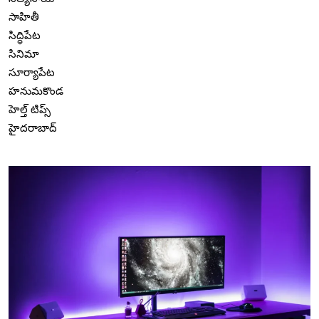
సాహితీ
సిద్ధిపేట
సినిమా
సూర్యాపేట
హనుమకొండ
హెల్త్ టిప్స్
హైదరాబాద్