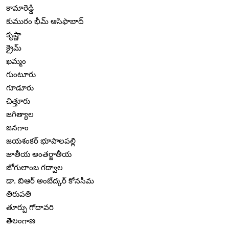
కామారెడ్డి
కుమురం భీమ్ ఆసిఫాబాద్
కృష్ణా
క్రైమ్
ఖమ్మం
గుంటూరు
గూడూరు
చిత్తూరు
జగిత్యాల
జనగాం
జయశంకర్ భూపాలపల్లి
జాతీయ అంతర్జాతీయ
జోగులాంబ గద్వాల
డా. బిఆర్ అంబేద్కర్ కోనసీమ
తిరుపతి
తూర్పు గోదావరి
తెలంగాణ