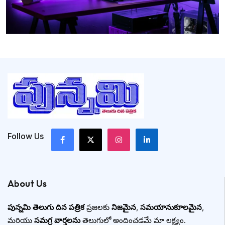
Follow Us
About Us
పున్నమి తెలుగు దిన పత్రిక
ప్రజలకు
నిజమైన
,
సమయానుకూలమైన
,
మరియు
సమగ్ర వార్తలను
తెలుగులో అందించడమే మా లక్ష్యం.