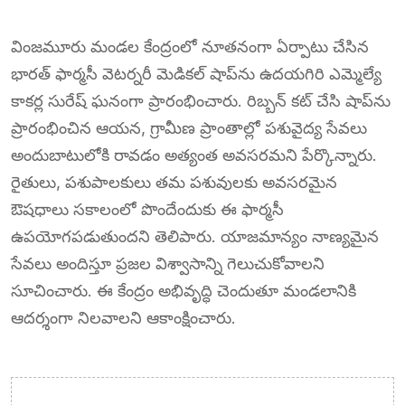
వింజమూరు మండల కేంద్రంలో నూతనంగా ఏర్పాటు చేసిన
భారత్ ఫార్మసీ వెటర్నరీ మెడికల్ షాప్‌ను ఉదయగిరి ఎమ్మెల్యే
కాకర్ల సురేష్ ఘనంగా ప్రారంభించారు. రిబ్బన్ కట్ చేసి షాప్‌ను
ప్రారంభించిన ఆయన, గ్రామీణ ప్రాంతాల్లో పశువైద్య సేవలు
అందుబాటులోకి రావడం అత్యంత అవసరమని పేర్కొన్నారు.
రైతులు, పశుపాలకులు తమ పశువులకు అవసరమైన
ఔషధాలు సకాలంలో పొందేందుకు ఈ ఫార్మసీ
ఉపయోగపడుతుందని తెలిపారు. యాజమాన్యం నాణ్యమైన
సేవలు అందిస్తూ ప్రజల విశ్వాసాన్ని గెలుచుకోవాలని
సూచించారు. ఈ కేంద్రం అభివృద్ధి చెందుతూ మండలానికి
ఆదర్శంగా నిలవాలని ఆకాంక్షించారు.