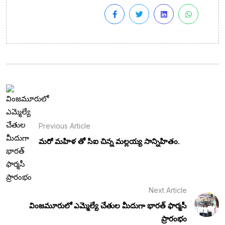
Previous Article
మరో మహిళ తో సిఐ చిన్న మల్లయ్య సాన్నిహితం.
Next Article
వింజమూరులో ఎమ్మెల్యే చేతుల మీదుగా భారత్ ఫార్మసీ
ప్రారంభం