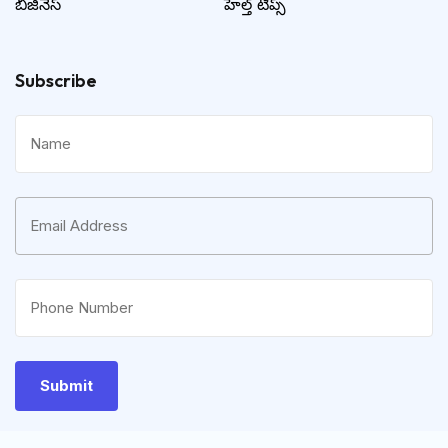
బిజినెస్
హెల్త్ టిప్స్
Subscribe