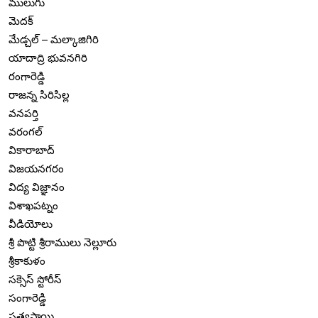
ములుగు
మెదక్
మేడ్చల్ – మల్కాజిగిరి
యాదాద్రి భువనగిరి
రంగారెడ్డి
రాజన్న సిరిసిల్ల
వనపర్తి
వరంగల్
వికారాబాద్
విజయనగరం
విద్య విజ్ఞానం
విశాఖపట్నం
వీడియోలు
శ్రీ పొట్టి శ్రీరాములు నెల్లూరు
శ్రీకాకుళం
సక్సెస్ స్టోరీస్
సంగారెడ్డి
సత్యసాయి