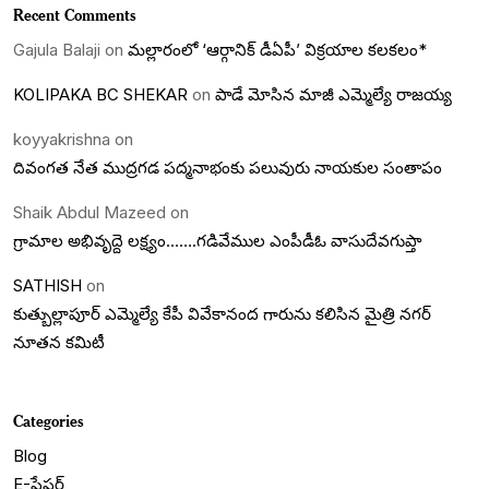
Recent Comments
Gajula Balaji
on
మల్లారంలో ‘ఆర్గానిక్ డీఏపీ’ విక్రయాల కలకలం*
KOLIPAKA BC SHEKAR
on
పాడే మోసిన మాజీ ఎమ్మెల్యే రాజయ్య
koyyakrishna
on
దివంగత నేత ముద్రగడ పద్మనాభంకు పలువురు నాయకుల సంతాపం
Shaik Abdul Mazeed
on
గ్రామాల అభివృద్దె లక్ష్యం…….గడివేముల ఎంపీడీఓ వాసుదేవగుప్తా
SATHISH
on
కుత్బుల్లాపూర్ ఎమ్మెల్యే కేపీ వివేకానంద గారును కలిసిన మైత్రి నగర్
నూతన కమిటీ
Categories
Blog
E-పేపర్