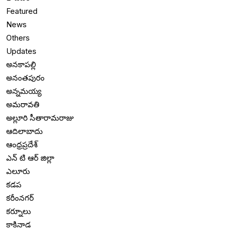
Featured
News
Others
Updates
అనకాపల్లి
అనంతపురం
అన్నమయ్య
అమరావతి
అల్లూరి సీతారామరాజు
ఆదిలాబాదు
ఆంధ్రప్రదేశ్
ఎన్ టి ఆర్ జిల్లా
ఎలూరు
కడప
కరీంనగర్
కర్నూలు
కాకినాడ