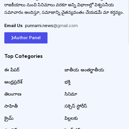
రాజకీయాలు నుంచి సినిమాలు వరకూ అన్ని విభాగాల్లో విశ్వసనీయ
సమాచారం అందిస్తూ, సమాజాన్ని చైతన్యవంతం చేయడమే మా కర్తవ్యం.
Email Us
:
punnami.news
@gmail.com
Author Panel
Top Categories​
ఈ పేపర్
జాతీయ అంతర్జాతీయ
ఆంధ్రప్రదేశ్
భక్తి
తెలంగాణ
సినిమా
సాహితీ
సక్సెస్ స్టోరీస్
క్రైమ్
పిల్లలకు