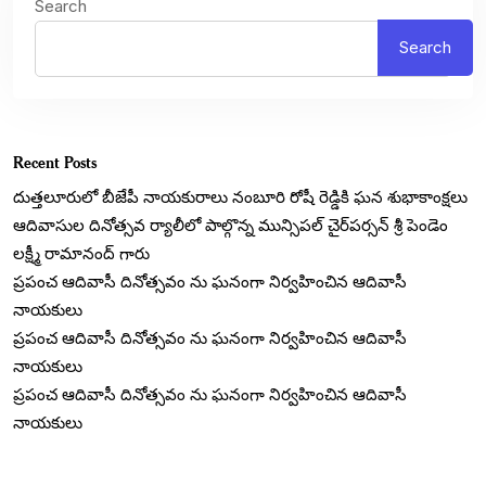
Search
Search
Recent Posts
దుత్తలూరులో బీజేపీ నాయకురాలు నంబూరి రోషీ రెడ్డికి ఘన శుభాకాంక్షలు
ఆదివాసుల దినోత్సవ ర్యాలీలో పాల్గొన్న మున్సిపల్ చైర్‌పర్సన్ శ్రీ పెండెం
లక్ష్మీ రామానంద్ గారు
ప్రపంచ ఆదివాసీ దినోత్సవం ను ఘనంగా నిర్వహించిన ఆదివాసీ
నాయకులు
ప్రపంచ ఆదివాసీ దినోత్సవం ను ఘనంగా నిర్వహించిన ఆదివాసీ
నాయకులు
ప్రపంచ ఆదివాసీ దినోత్సవం ను ఘనంగా నిర్వహించిన ఆదివాసీ
నాయకులు