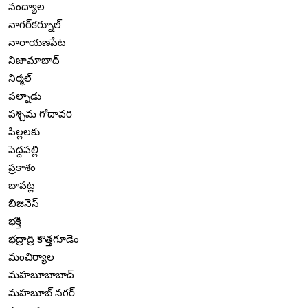
నంద్యాల
నాగర్‌కర్నూల్
నారాయణపేట
నిజామాబాద్
నిర్మల్
పల్నాడు
పశ్చిమ గోదావరి
పిల్లలకు
పెద్దపల్లి
ప్రకాశం
బాపట్ల
బిజినెస్
భక్తి
భద్రాద్రి కొత్తగూడెం
మంచిర్యాల
మహబూబాబాద్
మహబూబ్ నగర్