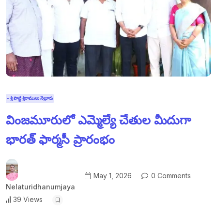
- శ్రీ పొట్టి శ్రీరాములు నెల్లూరు
వింజమూరులో ఎమ్మెల్యే చేతుల మీదుగా
భారత్ ఫార్మసీ ప్రారంభం
May 1, 2026
0 Comments
Nelaturidhanumjaya
39 Views