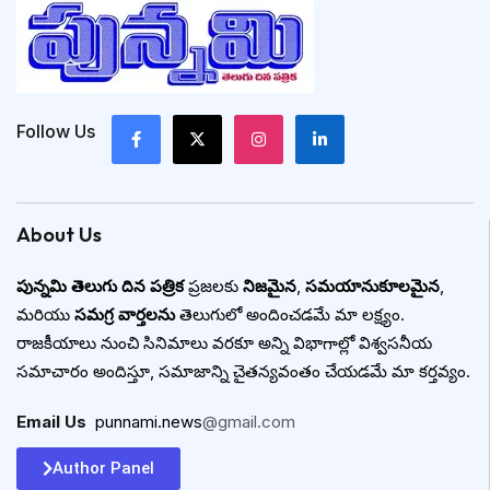
Follow Us
About Us
పున్నమి తెలుగు దిన పత్రిక
ప్రజలకు
నిజమైన
,
సమయానుకూలమైన
,
మరియు
సమగ్ర వార్తలను
తెలుగులో అందించడమే మా లక్ష్యం.
రాజకీయాలు నుంచి సినిమాలు వరకూ అన్ని విభాగాల్లో విశ్వసనీయ
సమాచారం అందిస్తూ, సమాజాన్ని చైతన్యవంతం చేయడమే మా కర్తవ్యం.
Email Us
:
punnami.news
@gmail.com
Author Panel