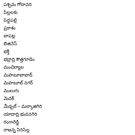
పశ్చిమ గోదావరి
పిల్లలకు
పెద్దపల్లి
ప్రకాశం
బాపట్ల
బిజినెస్
భక్తి
భద్రాద్రి కొత్తగూడెం
మంచిర్యాల
మహబూబాబాద్
మహబూబ్ నగర్
ములుగు
మెదక్
మేడ్చల్ – మల్కాజిగిరి
యాదాద్రి భువనగిరి
రంగారెడ్డి
రాజన్న సిరిసిల్ల