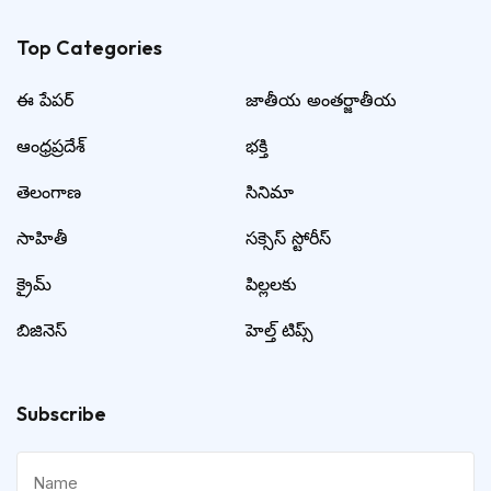
Top Categories​
ఈ పేపర్
జాతీయ అంతర్జాతీయ
ఆంధ్రప్రదేశ్
భక్తి
తెలంగాణ
సినిమా
సాహితీ
సక్సెస్ స్టోరీస్
క్రైమ్
పిల్లలకు
బిజినెస్
హెల్త్ టిప్స్
Subscribe