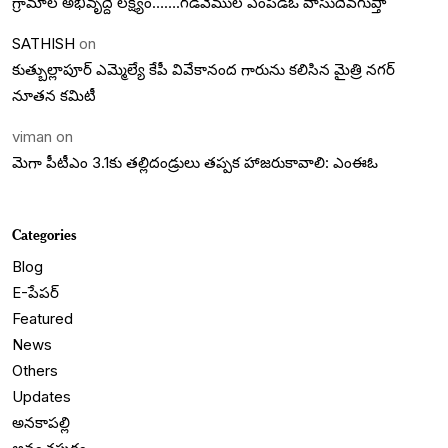
గ్రామాల అభివృద్దె లక్ష్యం…….గడివేముల ఎంపీడీఓ వాసుదేవగుప్తా
SATHISH
on
కుత్బుల్లాపూర్ ఎమ్మెల్యే కేపీ వివేకానంద గారును కలిసిన మైత్రి నగర్
నూతన కమిటీ
viman
on
మెగా పీటీఎం 3.1కు తల్లిదండ్రులు తప్పక హాజరుకావాలి: ఎంఈఓ
Categories
Blog
E-పేపర్
Featured
News
Others
Updates
అనకాపల్లి