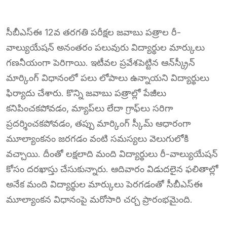
సీబీఎస్ఈ 12వ తరగతి పరీక్షల జవాబు పత్రాల రీ-
వాల్యుయేషన్ అనంతరం పలువురు విద్యార్థుల మార్కులు
గణనీయంగా పెరిగాయి. ఇటీవల ప్రవేశపెట్టిన ఆన్‌స్క్రీన్
మార్కింగ్ విధానంలో పలు లోపాలు ఉన్నాయని విద్యార్థులు
ఫిర్యాదు చేశారు. కొన్ని జవాబు పత్రాల్లో పేజీలు
కనిపించకపోవడం, మ్యాప్‌లు లేదా గ్రాఫ్‌లు సరిగా
ప్రదర్శించకపోవడం, తప్పు మార్కింగ్ స్కీమ్ ఆధారంగా
మూల్యాంకనం జరగడం వంటి సమస్యలు వెలుగులోకి
వచ్చాయి. దీంతో లక్షలాది మంది విద్యార్థులు రీ-వాల్యుయేషన్
కోసం దరఖాస్తు చేసుకున్నారు. ఆదివారం విడుదలైన ఫలితాల్లో
అనేక మంది విద్యార్థుల మార్కులు పెరగడంతో సీబీఎస్ఈ
మూల్యాంకన విధానంపై మరోసారి చర్చ ప్రారంభమైంది.