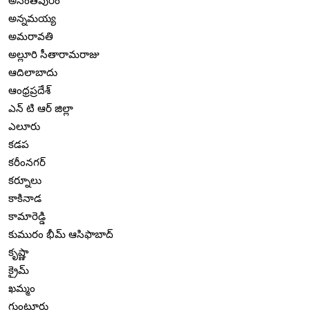
అనంతపురం
అన్నమయ్య
అమరావతి
అల్లూరి సీతారామరాజు
ఆదిలాబాదు
ఆంధ్రప్రదేశ్
ఎన్ టి ఆర్ జిల్లా
ఎలూరు
కడప
కరీంనగర్
కర్నూలు
కాకినాడ
కామారెడ్డి
కుమురం భీమ్ ఆసిఫాబాద్
కృష్ణా
క్రైమ్
ఖమ్మం
గుంటూరు