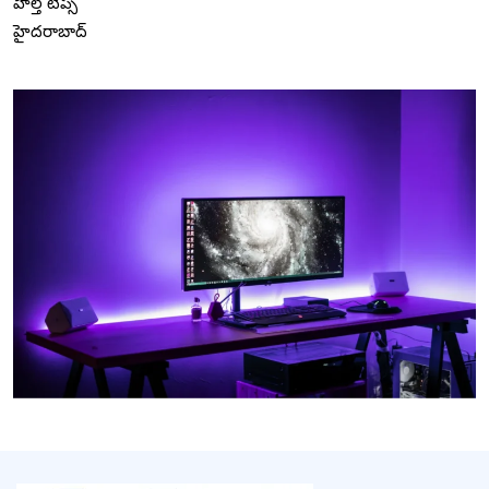
హెల్త్ టిప్స్
హైదరాబాద్