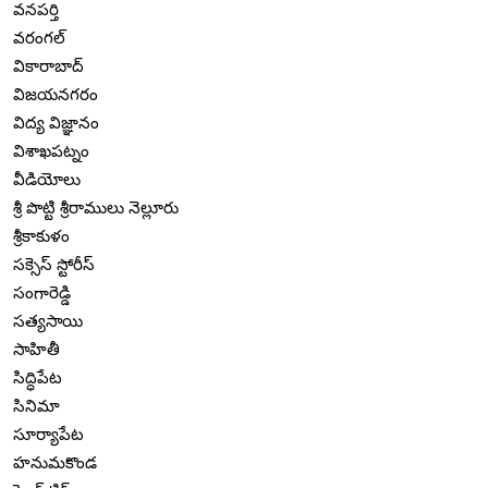
వనపర్తి
వరంగల్
వికారాబాద్
విజయనగరం
విద్య విజ్ఞానం
విశాఖపట్నం
వీడియోలు
శ్రీ పొట్టి శ్రీరాములు నెల్లూరు
శ్రీకాకుళం
సక్సెస్ స్టోరీస్
సంగారెడ్డి
సత్యసాయి
సాహితీ
సిద్ధిపేట
సినిమా
సూర్యాపేట
హనుమకొండ