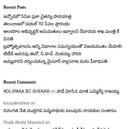
Recent Posts
ఇచ్చోడలో సిపిఐ ప్రజా చైతన్య పాదయాత్ర
తెలంగాణలో డయల్‌ 112 సేవల ప్రారంభం
ఆలయాల అభివృద్ధికి అనుమతులు ఇవ్వాలని దేవాదయ శాఖ మంత్రి కీ
వినతి
బ్రహ్మోత్సవాలను అన్ని విభాగాల సమన్వయంతో విజయవంతం చేయాలి:
టీటీడీ అదనపు ఈవో, సి.హెచ్. వెంకయ్య చౌదరి
అమ్మవారిని దర్శించుకున్న మైసూర్ వ్యాసరాజ మఠం పీఠాధిపతి
Recent Comments
KOLIPAKA BC SHEKAR
on
పాడే మోసిన మాజీ ఎమ్మెల్యే రాజయ్య
koyyakrishna
on
దివంగత నేత ముద్రగడ పద్మనాభంకు పలువురు నాయకుల సంతాపం
Shaik Abdul Mazeed
on