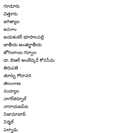
గూడూరు
చిత్తూరు
జగిత్యాల
జనగాం
జయశంకర్ భూపాలపల్లి
జాతీయ అంతర్జాతీయ
జోగులాంబ గద్వాల
డా. బిఆర్ అంబేద్కర్ కోనసీమ
తిరుపతి
తూర్పు గోదావరి
తెలంగాణ
నంద్యాల
నాగర్‌కర్నూల్
నారాయణపేట
నిజామాబాద్
నిర్మల్
పల్నాడు