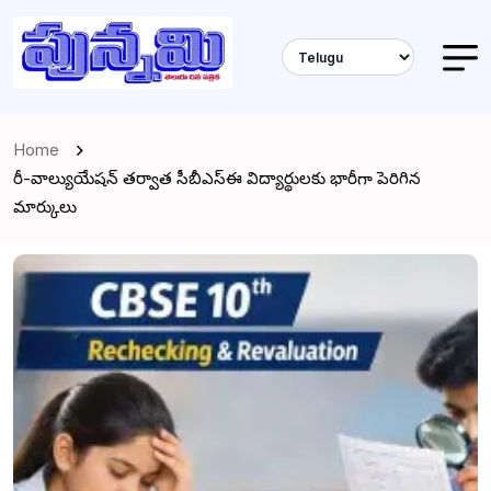
Home
రీ-వాల్యుయేషన్ తర్వాత సీబీఎస్ఈ విద్యార్థులకు భారీగా పెరిగిన
మార్కులు