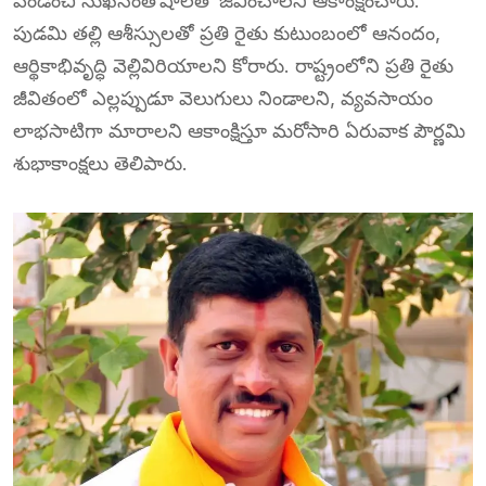
పండించి సుఖసంతోషాలతో జీవించాలని ఆకాంక్షించారు.
పుడమి తల్లి ఆశీస్సులతో ప్రతి రైతు కుటుంబంలో ఆనందం,
ఆర్థికాభివృద్ధి వెల్లివిరియాలని కోరారు. రాష్ట్రంలోని ప్రతి రైతు
జీవితంలో ఎల్లప్పుడూ వెలుగులు నిండాలని, వ్యవసాయం
లాభసాటిగా మారాలని ఆకాంక్షిస్తూ మరోసారి ఏరువాక పౌర్ణమి
శుభాకాంక్షలు తెలిపారు.