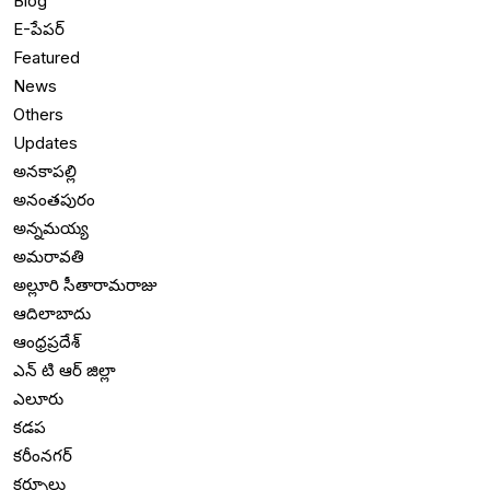
Blog
E-పేపర్
Featured
News
Others
Updates
అనకాపల్లి
అనంతపురం
అన్నమయ్య
అమరావతి
అల్లూరి సీతారామరాజు
ఆదిలాబాదు
ఆంధ్రప్రదేశ్
ఎన్ టి ఆర్ జిల్లా
ఎలూరు
కడప
కరీంనగర్
కర్నూలు