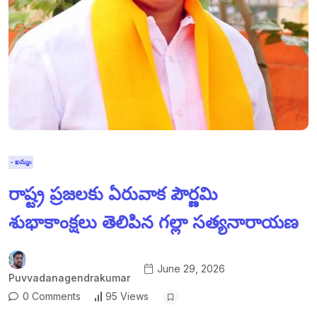
- ఖమ్మం
రాష్ట్ర ప్రజలకు ఏరువాక పౌర్ణమి
శుభాకాంక్షలు తెలిపిన గల్లా సత్యనారాయణ
June 29, 2026
Puvvadanagendrakumar
0 Comments
95 Views