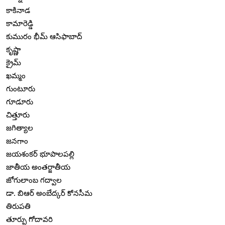
కాకినాడ
కామారెడ్డి
కుమురం భీమ్ ఆసిఫాబాద్
కృష్ణా
క్రైమ్
ఖమ్మం
గుంటూరు
గూడూరు
చిత్తూరు
జగిత్యాల
జనగాం
జయశంకర్ భూపాలపల్లి
జాతీయ అంతర్జాతీయ
జోగులాంబ గద్వాల
డా. బిఆర్ అంబేద్కర్ కోనసీమ
తిరుపతి
తూర్పు గోదావరి