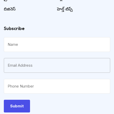
బిజినెస్
హెల్త్ టిప్స్
Subscribe