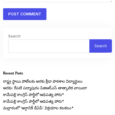
Search
Search
Recent Posts
రాష్ట్ర స్ధాయి పోటీలకు అరకు క్రీడా పాఠశాల విద్యార్ధులు
అరకు: రేపటి పద్మాపురం పిజిఆర్ఎస్ తాత్కాలిక వాయిదా
కామేపల్లి కాంగ్రెస్ పార్టీలో ఆధిపత్య పోరు*
కామేపల్లి కాంగ్రెస్ పార్టీలో ఆధిపత్య పోరు*
మల్లారంలో ‘ఆర్గానిక్ డీఏపీ’ విక్రయాల కలకలం*