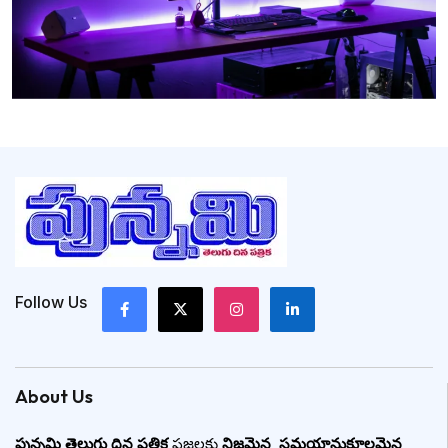
Follow Us
About Us
పున్నమి తెలుగు దిన పత్రిక
ప్రజలకు
నిజమైన
,
సమయానుకూలమైన
,