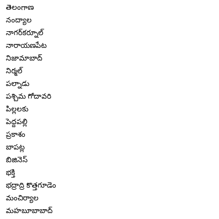
తెలంగాణ
నంద్యాల
నాగర్‌కర్నూల్
నారాయణపేట
నిజామాబాద్
నిర్మల్
పల్నాడు
పశ్చిమ గోదావరి
పిల్లలకు
పెద్దపల్లి
ప్రకాశం
బాపట్ల
బిజినెస్
భక్తి
భద్రాద్రి కొత్తగూడెం
మంచిర్యాల
మహబూబాబాద్