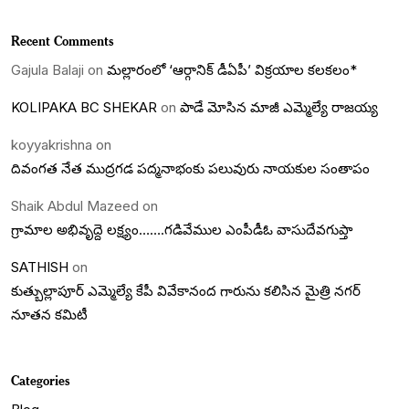
Recent Comments
Gajula Balaji
on
మల్లారంలో ‘ఆర్గానిక్ డీఏపీ’ విక్రయాల కలకలం*
KOLIPAKA BC SHEKAR
on
పాడే మోసిన మాజీ ఎమ్మెల్యే రాజయ్య
koyyakrishna
on
దివంగత నేత ముద్రగడ పద్మనాభంకు పలువురు నాయకుల సంతాపం
Shaik Abdul Mazeed
on
గ్రామాల అభివృద్దె లక్ష్యం…….గడివేముల ఎంపీడీఓ వాసుదేవగుప్తా
SATHISH
on
కుత్బుల్లాపూర్ ఎమ్మెల్యే కేపీ వివేకానంద గారును కలిసిన మైత్రి నగర్
నూతన కమిటీ
Categories