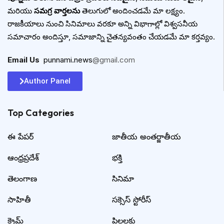
మరియు
సమగ్ర వార్తలను
తెలుగులో అందించడమే మా లక్ష్యం.
రాజకీయాలు నుంచి సినిమాలు వరకూ అన్ని విభాగాల్లో విశ్వసనీయ
సమాచారం అందిస్తూ, సమాజాన్ని చైతన్యవంతం చేయడమే మా కర్తవ్యం.
Email Us
:
punnami.news
@gmail.com
Author Panel
Top Categories​
ఈ పేపర్
జాతీయ అంతర్జాతీయ
ఆంధ్రప్రదేశ్
భక్తి
తెలంగాణ
సినిమా
సాహితీ
సక్సెస్ స్టోరీస్
క్రైమ్
పిల్లలకు