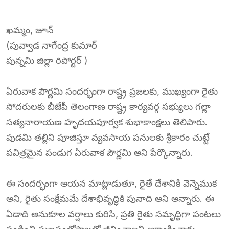
ఖమ్మం, జూన్
(పువ్వాడ నాగేంద్ర కుమార్
పున్నమి జిల్లా రిపోర్టర్ )
ఏరువాక పౌర్ణమి సందర్భంగా రాష్ట్ర ప్రజలకు, ముఖ్యంగా రైతు
సోదరులకు బీజేపీ తెలంగాణ రాష్ట్ర కార్యవర్గ సభ్యులు గల్లా
సత్యనారాయణ హృదయపూర్వక శుభాకాంక్షలు తెలిపారు.
పుడమి తల్లిని పూజిస్తూ వ్యవసాయ పనులకు శ్రీకారం చుట్టే
పవిత్రమైన పండుగ ఏరువాక పౌర్ణమి అని పేర్కొన్నారు.
ఈ సందర్భంగా ఆయన మాట్లాడుతూ, రైతే దేశానికి వెన్నెముక
అని, రైతు సంక్షేమమే దేశాభివృద్ధికి పునాది అని అన్నారు. ఈ
ఏడాది అనుకూల వర్షాలు కురిసి, ప్రతి రైతు సమృద్ధిగా పంటలు