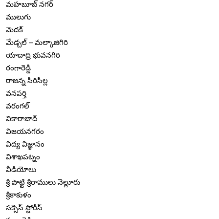
మహబూబ్ నగర్
ములుగు
మెదక్
మేడ్చల్ – మల్కాజిగిరి
యాదాద్రి భువనగిరి
రంగారెడ్డి
రాజన్న సిరిసిల్ల
వనపర్తి
వరంగల్
వికారాబాద్
విజయనగరం
విద్య విజ్ఞానం
విశాఖపట్నం
వీడియోలు
శ్రీ పొట్టి శ్రీరాములు నెల్లూరు
శ్రీకాకుళం
సక్సెస్ స్టోరీస్