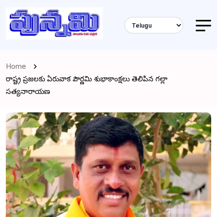
Home
రాష్ట్ర ప్రజలకు ఏరువాక పౌర్ణమి శుభాకాంక్షలు తెలిపిన గల్లా
సత్యనారాయణ