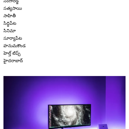
సంగారెడ్డి
సత్యసాయి
సాహితీ
సిద్ధిపేట
సినిమా
సూర్యాపేట
హనుమకొండ
హెల్త్ టిప్స్
హైదరాబాద్