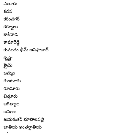
ఎలూరు
కడప
కరీంనగర్
కర్నూలు
కాకినాడ
కామారెడ్డి
కుమురం భీమ్ ఆసిఫాబాద్
కృష్ణా
క్రైమ్
ఖమ్మం
గుంటూరు
గూడూరు
చిత్తూరు
జగిత్యాల
జనగాం
జయశంకర్ భూపాలపల్లి
జాతీయ అంతర్జాతీయ