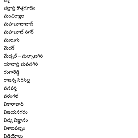
భద్రాద్రి కొత్తగూడెం
మంచిర్యాల
మహబూబాబాద్
మహబూబ్ నగర్
ములుగు
మెదక్
మేడ్చల్ – మల్కాజిగిరి
యాదాద్రి భువనగిరి
రంగారెడ్డి
రాజన్న సిరిసిల్ల
వనపర్తి
వరంగల్
వికారాబాద్
విజయనగరం
విద్య విజ్ఞానం
విశాఖపట్నం
వీడియోలు