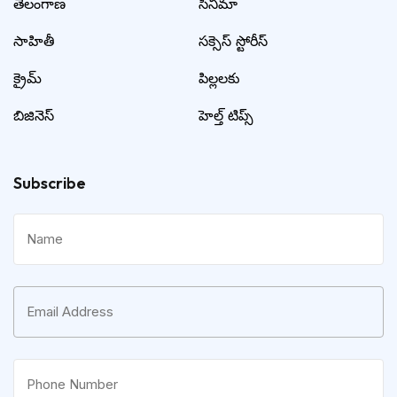
తెలంగాణ
సినిమా
సాహితీ
సక్సెస్ స్టోరీస్
క్రైమ్
పిల్లలకు
బిజినెస్
హెల్త్ టిప్స్
Subscribe