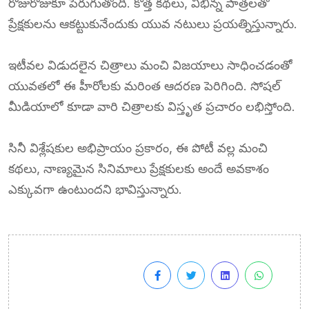
రోజురోజుకూ పెరుగుతోంది. కొత్త కథలు, విభిన్న పాత్రలతో
ప్రేక్షకులను ఆకట్టుకునేందుకు యువ నటులు ప్రయత్నిస్తున్నారు.
ఇటీవల విడుదలైన చిత్రాలు మంచి విజయాలు సాధించడంతో
యువతలో ఈ హీరోలకు మరింత ఆదరణ పెరిగింది. సోషల్
మీడియాలో కూడా వారి చిత్రాలకు విస్తృత ప్రచారం లభిస్తోంది.
సినీ విశ్లేషకుల అభిప్రాయం ప్రకారం, ఈ పోటీ వల్ల మంచి
కథలు, నాణ్యమైన సినిమాలు ప్రేక్షకులకు అందే అవకాశం
ఎక్కువగా ఉంటుందని భావిస్తున్నారు.