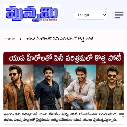
Home
యువ హీరోలతో సినీ పరిశ్రమలో కొత్త పోటీ