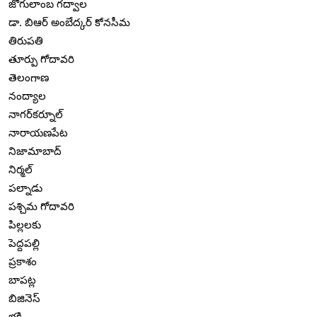
జోగులాంబ గద్వాల
డా. బిఆర్ అంబేద్కర్ కోనసీమ
తిరుపతి
తూర్పు గోదావరి
తెలంగాణ
నంద్యాల
నాగర్‌కర్నూల్
నారాయణపేట
నిజామాబాద్
నిర్మల్
పల్నాడు
పశ్చిమ గోదావరి
పిల్లలకు
పెద్దపల్లి
ప్రకాశం
బాపట్ల
బిజినెస్
భక్తి