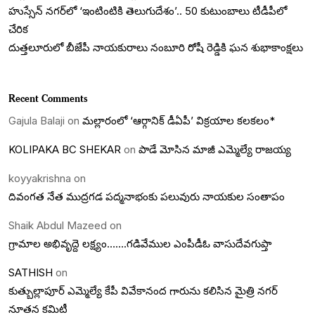
హుస్సేన్ నగర్‌లో ‘ఇంటింటికి తెలుగుదేశం’.. 50 కుటుంబాలు టీడీపీలో
చేరిక
దుత్తలూరులో బీజేపీ నాయకురాలు నంబూరి రోషీ రెడ్డికి ఘన శుభాకాంక్షలు
Recent Comments
Gajula Balaji
on
మల్లారంలో ‘ఆర్గానిక్ డీఏపీ’ విక్రయాల కలకలం*
KOLIPAKA BC SHEKAR
on
పాడే మోసిన మాజీ ఎమ్మెల్యే రాజయ్య
koyyakrishna
on
దివంగత నేత ముద్రగడ పద్మనాభంకు పలువురు నాయకుల సంతాపం
Shaik Abdul Mazeed
on
గ్రామాల అభివృద్దె లక్ష్యం…….గడివేముల ఎంపీడీఓ వాసుదేవగుప్తా
SATHISH
on
కుత్బుల్లాపూర్ ఎమ్మెల్యే కేపీ వివేకానంద గారును కలిసిన మైత్రి నగర్
నూతన కమిటీ