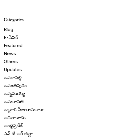
Categories
Blog
E-పేపర్
Featured
News
Others
Updates
అనకాపల్లి
అనంతపురం
అన్నమయ్య
అమరావతి
అల్లూరి సీతారామరాజు
ఆదిలాబాదు
ఆంధ్రప్రదేశ్
ఎన్ టి ఆర్ జిల్లా