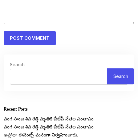
Search
Search
Recent Posts
వంగ సాంబ శివ రెడ్డి మృతికి బీజేపీ నేతల సంతాపం
వంగ సాంబ శివ రెడ్డి మృతికి బీజేపీ నేతల సంతాపం
అహ్లాదా ఈవెంట్స్ ఘనంగా నిర్వహించారు.