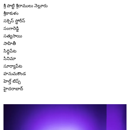
శ్రీ పొట్టి శ్రీరాములు నెల్లూరు
శ్రీకాకుళం
సక్సెస్ స్టోరీస్
సంగారెడ్డి
సత్యసాయి
సాహితీ
సిద్ధిపేట
సినిమా
సూర్యాపేట
హనుమకొండ
హెల్త్ టిప్స్
హైదరాబాద్