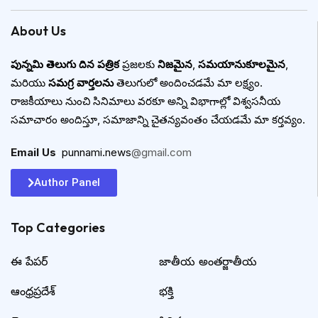
About Us
పున్నమి తెలుగు దిన పత్రిక
ప్రజలకు
నిజమైన
,
సమయానుకూలమైన
,
మరియు
సమగ్ర వార్తలను
తెలుగులో అందించడమే మా లక్ష్యం.
రాజకీయాలు నుంచి సినిమాలు వరకూ అన్ని విభాగాల్లో విశ్వసనీయ
సమాచారం అందిస్తూ, సమాజాన్ని చైతన్యవంతం చేయడమే మా కర్తవ్యం.
Email Us
:
punnami.news
@gmail.com
Author Panel
Top Categories​
ఈ పేపర్
జాతీయ అంతర్జాతీయ
ఆంధ్రప్రదేశ్
భక్తి