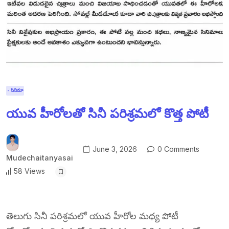
- సినిమా
యువ హీరోలతో సినీ పరిశ్రమలో కొత్త పోటీ
June 3, 2026
0 Comments
Mudechaitanyasai
58 Views
తెలుగు సినీ పరిశ్రమలో యువ హీరోల మధ్య పోటీ