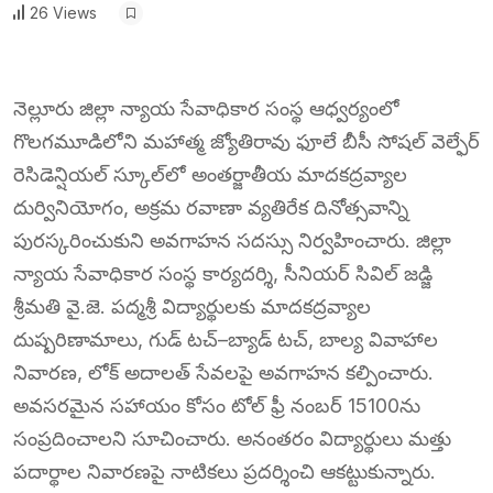
26 Views
నెల్లూరు జిల్లా న్యాయ సేవాధికార సంస్థ ఆధ్వర్యంలో
గొలగమూడిలోని మహాత్మ జ్యోతిరావు ఫూలే బీసీ సోషల్ వెల్ఫేర్
రెసిడెన్షియల్ స్కూల్‌లో అంతర్జాతీయ మాదకద్రవ్యాల
దుర్వినియోగం, అక్రమ రవాణా వ్యతిరేక దినోత్సవాన్ని
పురస్కరించుకుని అవగాహన సదస్సు నిర్వహించారు. జిల్లా
న్యాయ సేవాధికార సంస్థ కార్యదర్శి, సీనియర్ సివిల్ జడ్జి
శ్రీమతి వై.జె. పద్మశ్రీ విద్యార్థులకు మాదకద్రవ్యాల
దుష్పరిణామాలు, గుడ్ టచ్–బ్యాడ్ టచ్, బాల్య వివాహాల
నివారణ, లోక్ అదాలత్ సేవలపై అవగాహన కల్పించారు.
అవసరమైన సహాయం కోసం టోల్ ఫ్రీ నంబర్ 15100ను
సంప్రదించాలని సూచించారు. అనంతరం విద్యార్థులు మత్తు
పదార్థాల నివారణపై నాటికలు ప్రదర్శించి ఆకట్టుకున్నారు.