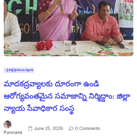
- శ్రీ పొట్టి శ్రీరాములు నెల్లూరు
మాదకద్రవ్యాలకు దూరంగా ఉండి
ఆరోగ్యవంతమైన సమాజాన్ని నిర్మిద్దాం: జిల్లా
న్యాయ సేవాధికార సంస్థ
June 25, 2026
0 Comments
Punnami