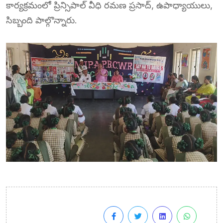
కార్యక్రమంలో ప్రిన్సిపాల్ వీధి రమణ ప్రసాద్, ఉపాధ్యాయులు,
సిబ్బంది పాల్గొన్నారు.