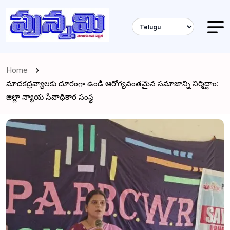
Home
మాదకద్రవ్యాలకు దూరంగా ఉండి ఆరోగ్యవంతమైన సమాజాన్ని నిర్మిద్దాం:
జిల్లా న్యాయ సేవాధికార సంస్థ