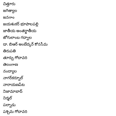
చిత్తూరు
జగిత్యాల
జనగాం
జయశంకర్ భూపాలపల్లి
జాతీయ అంతర్జాతీయ
జోగులాంబ గద్వాల
డా. బిఆర్ అంబేద్కర్ కోనసీమ
తిరుపతి
తూర్పు గోదావరి
తెలంగాణ
నంద్యాల
నాగర్‌కర్నూల్
నారాయణపేట
నిజామాబాద్
నిర్మల్
పల్నాడు
పశ్చిమ గోదావరి