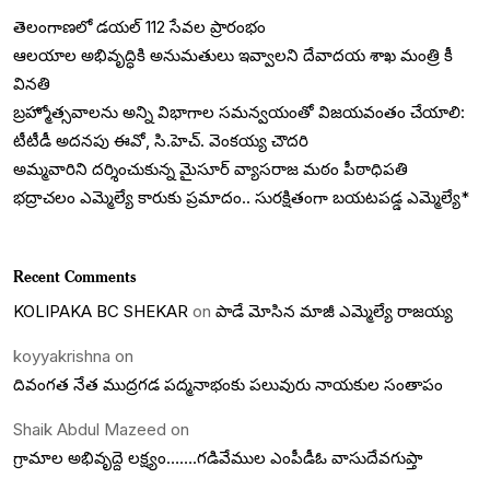
తెలంగాణలో డయల్‌ 112 సేవల ప్రారంభం
ఆలయాల అభివృద్ధికి అనుమతులు ఇవ్వాలని దేవాదయ శాఖ మంత్రి కీ
వినతి
బ్రహ్మోత్సవాలను అన్ని విభాగాల సమన్వయంతో విజయవంతం చేయాలి:
టీటీడీ అదనపు ఈవో, సి.హెచ్. వెంకయ్య చౌదరి
అమ్మవారిని దర్శించుకున్న మైసూర్ వ్యాసరాజ మఠం పీఠాధిపతి
భద్రాచలం ఎమ్మెల్యే కారుకు ప్రమాదం.. సురక్షితంగా బయటపడ్డ ఎమ్మెల్యే*
Recent Comments
KOLIPAKA BC SHEKAR
on
పాడే మోసిన మాజీ ఎమ్మెల్యే రాజయ్య
koyyakrishna
on
దివంగత నేత ముద్రగడ పద్మనాభంకు పలువురు నాయకుల సంతాపం
Shaik Abdul Mazeed
on
గ్రామాల అభివృద్దె లక్ష్యం…….గడివేముల ఎంపీడీఓ వాసుదేవగుప్తా