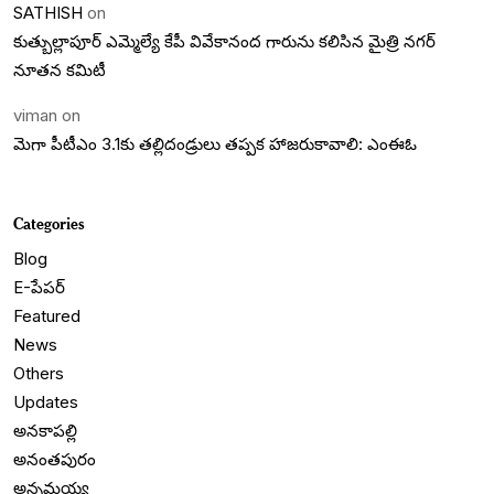
SATHISH
on
కుత్బుల్లాపూర్ ఎమ్మెల్యే కేపీ వివేకానంద గారును కలిసిన మైత్రి నగర్
నూతన కమిటీ
viman
on
మెగా పీటీఎం 3.1కు తల్లిదండ్రులు తప్పక హాజరుకావాలి: ఎంఈఓ
Categories
Blog
E-పేపర్
Featured
News
Others
Updates
అనకాపల్లి
అనంతపురం
అన్నమయ్య