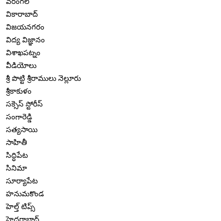
వరంగల్
వికారాబాద్
విజయనగరం
విద్య విజ్ఞానం
విశాఖపట్నం
వీడియోలు
శ్రీ పొట్టి శ్రీరాములు నెల్లూరు
శ్రీకాకుళం
సక్సెస్ స్టోరీస్
సంగారెడ్డి
సత్యసాయి
సాహితీ
సిద్ధిపేట
సినిమా
సూర్యాపేట
హనుమకొండ
హెల్త్ టిప్స్
హైదరాబాద్