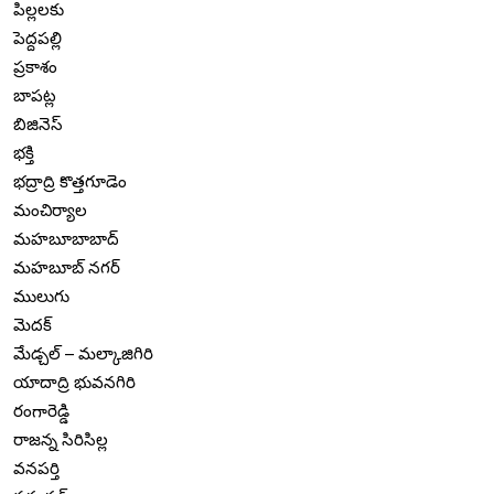
పిల్లలకు
పెద్దపల్లి
ప్రకాశం
బాపట్ల
బిజినెస్
భక్తి
భద్రాద్రి కొత్తగూడెం
మంచిర్యాల
మహబూబాబాద్
మహబూబ్ నగర్
ములుగు
మెదక్
మేడ్చల్ – మల్కాజిగిరి
యాదాద్రి భువనగిరి
రంగారెడ్డి
రాజన్న సిరిసిల్ల
వనపర్తి