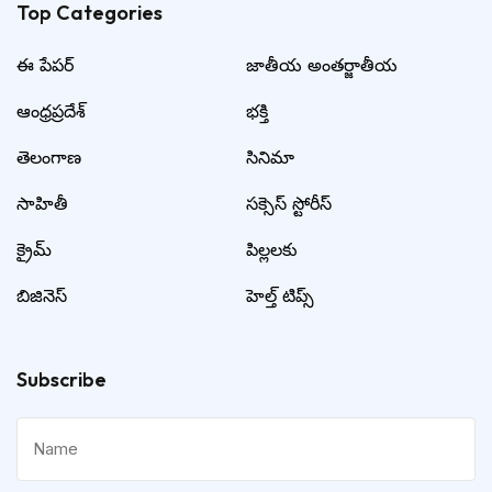
Top Categories​
ఈ పేపర్
జాతీయ అంతర్జాతీయ
ఆంధ్రప్రదేశ్
భక్తి
తెలంగాణ
సినిమా
సాహితీ
సక్సెస్ స్టోరీస్
క్రైమ్
పిల్లలకు
బిజినెస్
హెల్త్ టిప్స్
Subscribe