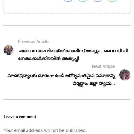
Previous Article
ചലോ സോമശിലയ്ക്ക് പോലീസ് തടസ്സം.. വൈ.സി.പി
നേതാക്കൾക്കിടയിൽ അതൃപ്തി
Next Article
మాదకద్రవ్యాలకు దూరంగా ఉండి ఆరోగ్యవంతమైన సమాజాన్ని
నిర్మిద్దాం: జిల్లా న్యాయ...
Leave a comment
Your email address will not be published.