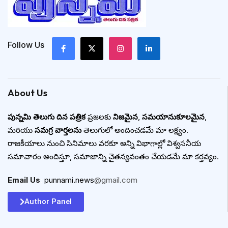
Follow Us
About Us
పున్నమి తెలుగు దిన పత్రిక
ప్రజలకు
నిజమైన
,
సమయానుకూలమైన
,
మరియు
సమగ్ర వార్తలను
తెలుగులో అందించడమే మా లక్ష్యం.
రాజకీయాలు నుంచి సినిమాలు వరకూ అన్ని విభాగాల్లో విశ్వసనీయ
సమాచారం అందిస్తూ, సమాజాన్ని చైతన్యవంతం చేయడమే మా కర్తవ్యం.
Email Us
:
punnami.news
@gmail.com
Author Panel