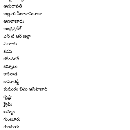
అమరావతి
అల్లూరి సీతారామరాజు
ఆదిలాబాదు
ఆంధ్రప్రదేశ్
ఎన్ టి ఆర్ జిల్లా
ఎలూరు
కడప
కరీంనగర్
కర్నూలు
కాకినాడ
కామారెడ్డి
కుమురం భీమ్ ఆసిఫాబాద్
కృష్ణా
క్రైమ్
ఖమ్మం
గుంటూరు
గూడూరు