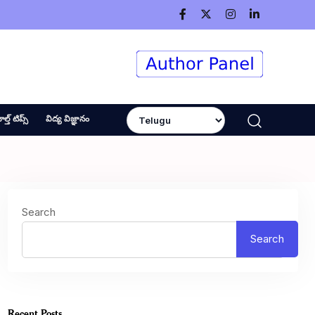
ెల్త్ టిప్స్
విద్య విజ్ఞానం
Search
Search
Recent Posts