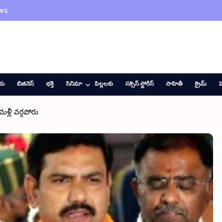
ws
ీయ
బిజినెస్
భక్తి
సినిమా
పిల్లలకు
సక్సెస్ స్టోరీస్
సాహితీ
క్రైమ్
హ
ళ్లీ వర్గపోరు