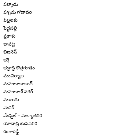
పల్నాడు
పశ్చిమ గోదావరి
పిల్లలకు
పెద్దపల్లి
ప్రకాశం
బాపట్ల
బిజినెస్
భక్తి
భద్రాద్రి కొత్తగూడెం
మంచిర్యాల
మహబూబాబాద్
మహబూబ్ నగర్
ములుగు
మెదక్
మేడ్చల్ – మల్కాజిగిరి
యాదాద్రి భువనగిరి
రంగారెడ్డి