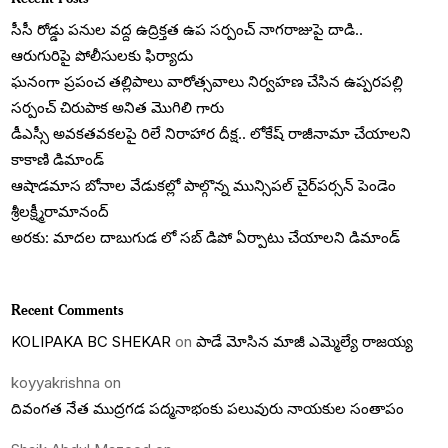
సీసీ రోడ్డు పనుల వద్ద ఉద్రిక్తత ఉప సర్పంచ్ నాగరాజుపై దాడి..
ఆరుగురిపై పోలీసులకు ఫిర్యాదు
ఘనంగా ప్రపంచ తల్లిపాలు వారోత్సవాలు నిర్వహణ చేసిన ఉప్పరపల్లి
సర్పంచ్ చిరుపాక అనిత మొగిలి గారు
డీఎస్సీ అవకతవకలపై రిలే నిరాహార దీక్ష.. లోకేష్ రాజీనామా చేయాలని
కాకాణి డిమాండ్
ఆషాడమాస బోనాల వేడుకల్లో పాల్గొన్న మున్సిపల్ చైర్‌పర్సన్ పెండెం
శ్రీలక్ష్మీరామానంద్
అరకు: మాదల దాబుగుడ లో సబ్ డిపో ఏర్పాటు చేయాలని డిమాండ్
Recent Comments
KOLIPAKA BC SHEKAR
on
పాడే మోసిన మాజీ ఎమ్మెల్యే రాజయ్య
koyyakrishna
on
దివంగత నేత ముద్రగడ పద్మనాభంకు పలువురు నాయకుల సంతాపం