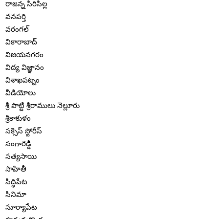
రాజన్న సిరిసిల్ల
వనపర్తి
వరంగల్
వికారాబాద్
విజయనగరం
విద్య విజ్ఞానం
విశాఖపట్నం
వీడియోలు
శ్రీ పొట్టి శ్రీరాములు నెల్లూరు
శ్రీకాకుళం
సక్సెస్ స్టోరీస్
సంగారెడ్డి
సత్యసాయి
సాహితీ
సిద్ధిపేట
సినిమా
సూర్యాపేట