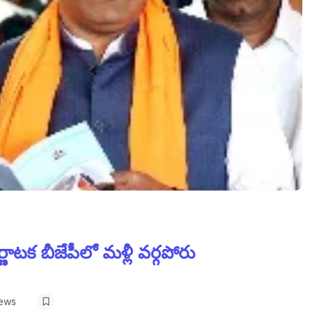
ాటక బీజేపీలో మళ్లీ వర్గపోరు
iews