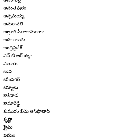
అనంతపురం
అన్నమయ్య
అమరావతి
అల్లూరి సీతారామరాజు
ఆదిలాబాదు
ఆంధ్రప్రదేశ్
ఎన్ టి ఆర్ జిల్లా
ఎలూరు
కడప
కరీంనగర్
కర్నూలు
కాకినాడ
కామారెడ్డి
కుమురం భీమ్ ఆసిఫాబాద్
కృష్ణా
క్రైమ్
ఖమ్మం