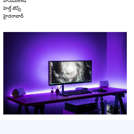
హనుమకొండ
హెల్త్ టిప్స్
హైదరాబాద్