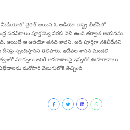
్ మీడియాలో వైరల్ అయిన ఓ ఆడియో రాష్ట్ర బీజేపీలో
విజయేంద్ర పదవీకాలం పూర్తయ్యే వరకు వేచి ఉండి తర్వాత ఆయనను
ంది. అయితే ఆ ఆడియో తనది కాదని, అది పూర్తిగా నకిలీదేనని
రమే దీనిపై స్పందిస్తానని తెలిపారు. ఇటీవల శాసన మండలి
 నాయకత్వంలో మార్పులు జరిగే అవకాశాలపై ఇప్పటికే ఊహాగానాలు
భేదాలను మరోసారి వెలుగులోకి తెచ్చింది.