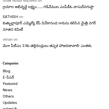
Shaik Abdul Mazeed
on
గ్రామాల అభివృద్దె లక్ష్యం…….గడివేముల ఎంపీడీఓ వాసుదేవగుప్తా
SATHISH
on
కుత్బుల్లాపూర్ ఎమ్మెల్యే కేపీ వివేకానంద గారును కలిసిన మైత్రి నగర్
నూతన కమిటీ
viman
on
మెగా పీటీఎం 3.1కు తల్లిదండ్రులు తప్పక హాజరుకావాలి: ఎంఈఓ
Categories
Blog
E-పేపర్
Featured
News
Others
Updates
అనకాపల్లి