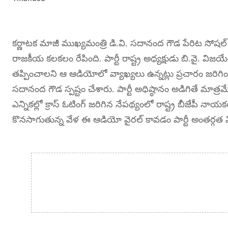
కర్ణాటక మాజీ ముఖ్యమంత్రి డి.వి. సదానంద గౌడ పేరిట సోషల
రాజకీయ కలకలం రేపింది. పార్టీ రాష్ట్ర అధ్యక్షుడు బి.వై. 
తప్పించాలని ఆ ఆడియోలో వ్యాఖ్యలు ఉన్నట్లు ప్రచారం జరిగి
సదానంద గౌడ స్పష్టం చేశారు. పార్టీ అధిష్ఠానం అడిగితే మాత్
ఎన్నికల్లో క్రాస్‌ ఓటింగ్ జరిగిన నేపథ్యంలో రాష్ట్ర బీజేపీ
కొనసాగుతున్న వేళ ఈ ఆడియో వైరల్ కావడం పార్టీ అంతర్గత వి