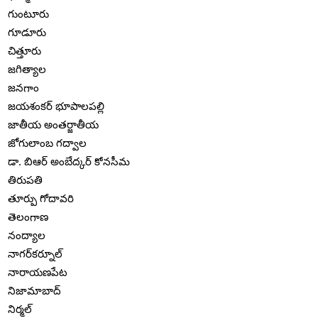
గుంటూరు
గూడూరు
చిత్తూరు
జగిత్యాల
జనగాం
జయశంకర్ భూపాలపల్లి
జాతీయ అంతర్జాతీయ
జోగులాంబ గద్వాల
డా. బిఆర్ అంబేద్కర్ కోనసీమ
తిరుపతి
తూర్పు గోదావరి
తెలంగాణ
నంద్యాల
నాగర్‌కర్నూల్
నారాయణపేట
నిజామాబాద్
నిర్మల్