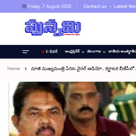
Friday, 7 August 2026
Contact us
Latest Ne
ఆంధ్రప్రదేశ్
తెలంగాణ
జాతీయ అంతర్జాత
E-పేపర్
Home
మాజీ ముఖ్యమంత్రి పేరిట వైరల్ ఆడియో.. కర్ణాటక బీజేపీలో మ