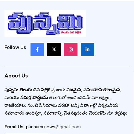
Follow Us
About Us
పున్నమి తెలుగు దిన పత్రిక
ప్రజలకు
నిజమైన
,
సమయానుకూలమైన
,
మరియు
సమగ్ర వార్తలను
తెలుగులో అందించడమే మా లక్ష్యం.
రాజకీయాలు నుంచి సినిమాలు వరకూ అన్ని విభాగాల్లో విశ్వసనీయ
సమాచారం అందిస్తూ, సమాజాన్ని చైతన్యవంతం చేయడమే మా కర్తవ్యం.
Email Us
:
punnami.news
@gmail.com