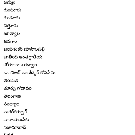
ఖమ్మం
గుంటూరు
గూడూరు
చిత్తూరు
జగిత్యాల
జనగాం
జయశంకర్ భూపాలపల్లి
జాతీయ అంతర్జాతీయ
జోగులాంబ గద్వాల
డా. బిఆర్ అంబేద్కర్ కోనసీమ
తిరుపతి
తూర్పు గోదావరి
తెలంగాణ
నంద్యాల
నాగర్‌కర్నూల్
నారాయణపేట
నిజామాబాద్