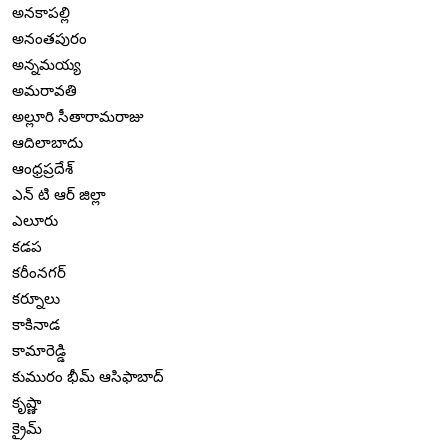
అనకాపల్లి
అనంతపురం
అన్నమయ్య
అమరావతి
అల్లూరి సీతారామరాజు
ఆదిలాబాదు
ఆంధ్రప్రదేశ్
ఎన్ టి ఆర్ జిల్లా
ఎలూరు
కడప
కరీంనగర్
కర్నూలు
కాకినాడ
కామారెడ్డి
కుమురం భీమ్ ఆసిఫాబాద్
కృష్ణా
క్రైమ్