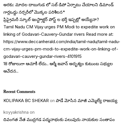
అరకు: మాదల దాబుగుడ లో సబ్ డిపో ఏర్పాటు చేయాలని డిమాండ్
గార్లఒడ్డు నర్సరీలో మొక్కల పరిశీలన*
ప్రిప్రైమరీ స్కూల్ ఇంస్ట్రాక్టర్ పోస్ట్ ల భర్తీ ఇప్పట్లో అయ్యేనా?
Tamil Nadu CM Vijay urges PM Modi to expedite work on
linking of Godavari-Cauvery-Gundar rivers Read more at:
https://www.deccanherald.com/india/tamil-nadu/tamil-nadu-
cm-vijay-urges-pm-modi-to-expedite-work-on-linking-of-
godavari-cauvery-gundar-rivers-4101915
18 రోజులుగా ఆచూకీ లేదు.. ఆర్మీ జవాన్ అదృశ్యం కుటుంబ సభ్యుల
ఆవేదన..
Recent Comments
KOLIPAKA BC SHEKAR
on
పాడే మోసిన మాజీ ఎమ్మెల్యే రాజయ్య
koyyakrishna
on
దివంగత నేత ముద్రగడ పద్మనాభంకు పలువురు నాయకుల సంతాపం