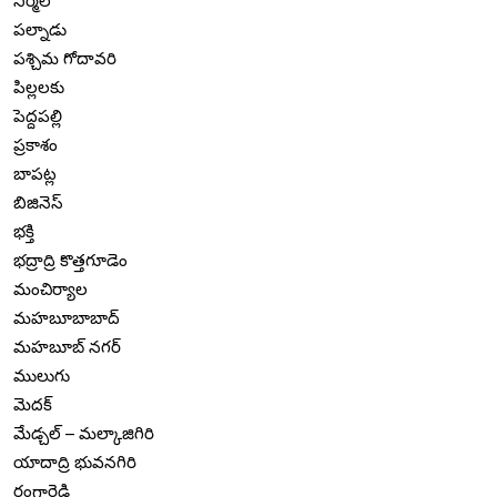
నిర్మల్
పల్నాడు
పశ్చిమ గోదావరి
పిల్లలకు
పెద్దపల్లి
ప్రకాశం
బాపట్ల
బిజినెస్
భక్తి
భద్రాద్రి కొత్తగూడెం
మంచిర్యాల
మహబూబాబాద్
మహబూబ్ నగర్
ములుగు
మెదక్
మేడ్చల్ – మల్కాజిగిరి
యాదాద్రి భువనగిరి
రంగారెడ్డి