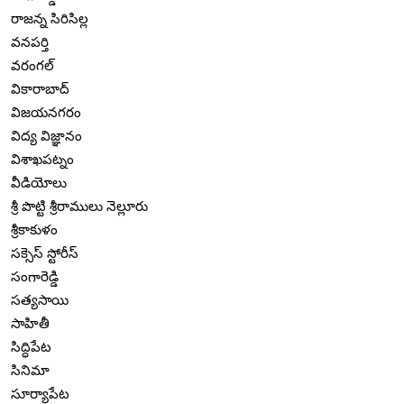
రాజన్న సిరిసిల్ల
వనపర్తి
వరంగల్
వికారాబాద్
విజయనగరం
విద్య విజ్ఞానం
విశాఖపట్నం
వీడియోలు
శ్రీ పొట్టి శ్రీరాములు నెల్లూరు
శ్రీకాకుళం
సక్సెస్ స్టోరీస్
సంగారెడ్డి
సత్యసాయి
సాహితీ
సిద్ధిపేట
సినిమా
సూర్యాపేట