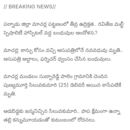
// BREAKING NEWS//
పల్నాడు జిల్లా మాచర్ల పట్టణంలో తీవ్ర ఉద్రిక్తత.. రవితేజ మల్టీ
స్పెషాలిటీ హాస్పిటల్ వద్ద బంధువుల ఆందోళన.?
మాచర్ల: కాన్పు కోసం వచ్చి ఆసుపత్రిలోనే నవవధువు మృతి..
ఆసుపత్రి అద్దాలు, ఫర్నిచర్ ధ్వంసం చేసిన బంధువులు.
మాచర్ల మండలం సుబ్బారెడ్డి పాలెం గ్రామానికి చెందిన
పుణ్యమూర్తి సిలువకుమారి (25) డెలివరీ అయిన కాసేపటికే
మృతి.
ఆడబిడ్డకు జన్మనిచ్చిన సిలువకుమారి.. పాప క్షేమంగా ఉన్నా
తల్లి కన్నుమూయడంతో కుటుంబంలో రోదనలు.