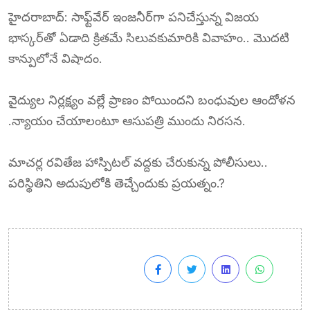
హైదరాబాద్: సాఫ్ట్‌వేర్ ఇంజనీర్‌గా పనిచేస్తున్న విజయ
భాస్కర్‌తో ఏడాది క్రితమే సిలువకుమారికి వివాహం.. మొదటి
కాన్పులోనే విషాదం.
వైద్యుల నిర్లక్ష్యం వల్లే ప్రాణం పోయిందని బంధువుల ఆందోళన
.న్యాయం చేయాలంటూ ఆసుపత్రి ముందు నిరసన.
మాచర్ల రవితేజ హాస్పిటల్ వద్దకు చేరుకున్న పోలీసులు..
పరిస్థితిని అదుపులోకి తెచ్చేందుకు ప్రయత్నం.?