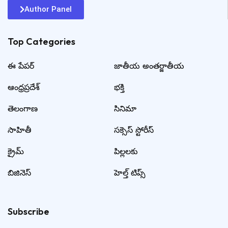
Author Panel
Top Categories​
ఈ పేపర్
జాతీయ అంతర్జాతీయ
ఆంధ్రప్రదేశ్
భక్తి
తెలంగాణ
సినిమా
సాహితీ
సక్సెస్ స్టోరీస్
క్రైమ్
పిల్లలకు
బిజినెస్
హెల్త్ టిప్స్
Subscribe