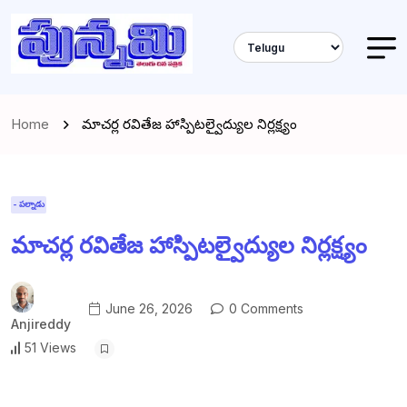
Home
మాచర్ల రవితేజ హాస్పిటల్వైద్యుల నిర్లక్ష్యం
- పల్నాడు
మాచర్ల రవితేజ హాస్పిటల్వైద్యుల నిర్లక్ష్యం
June 26, 2026
0 Comments
Anjireddy
51 Views