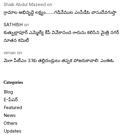
Shaik Abdul Mazeed
on
గ్రామాల అభివృద్దె లక్ష్యం…….గడివేముల ఎంపీడీఓ వాసుదేవగుప్తా
SATHISH
on
కుత్బుల్లాపూర్ ఎమ్మెల్యే కేపీ వివేకానంద గారును కలిసిన మైత్రి నగర్
నూతన కమిటీ
viman
on
మెగా పీటీఎం 3.1కు తల్లిదండ్రులు తప్పక హాజరుకావాలి: ఎంఈఓ
Categories
Blog
E-పేపర్
Featured
News
Others
Updates