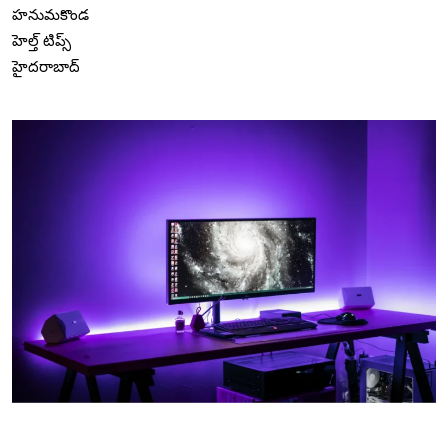
హనుమకొండ
హెల్త్ టిప్స్
హైదరాబాద్