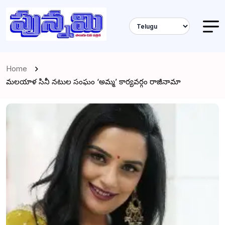
Home
మలయాళ సినీ నటుల సంఘం ‘అమ్మ’ కార్యవర్గం రాజీనామా