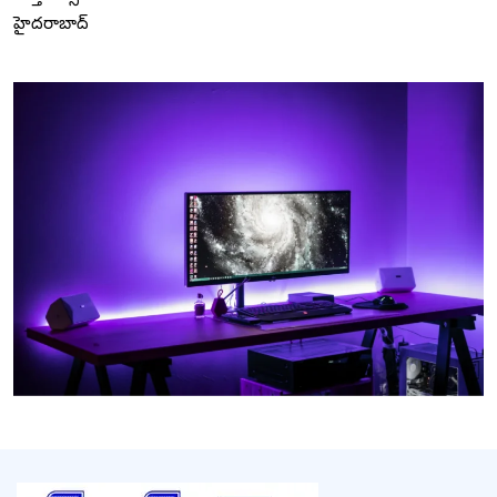
హైదరాబాద్