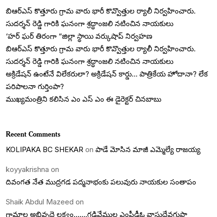
బిఆర్ఎస్ కొత్తూరు గ్రామ వారు భారీ కొవ్వొత్తుల ర్యాలీ నిర్వహించారు.
సుదర్శన్ రెడ్డి గారికి ఘనంగా శ్రద్ధాంజలి నటించిన నాయకులు
‘హర్ ఘర్ తిరంగా “జిల్లా స్థాయి వర్కుషాప్ నిర్వహణ
బిఆర్ఎస్ కొత్తూరు గ్రామ వారు భారీ కొవ్వొత్తుల ర్యాలీ నిర్వహించారు.
సుదర్శన్ రెడ్డి గారికి ఘనంగా శ్రద్ధాంజలి నటించిన నాయకులు
అక్రిడేషన్ ఉంటేనే విలేకరులా? అక్రిడేషన్ కార్డు… పాత్రికేయ హోదానా? లేక
పరిపాలనా గుర్తింపా?
ముఖ్యమంత్రిని కలిసిన ఎం ఎస్ ఎం ఈ డైరెక్టర్ చినబాబు
Recent Comments
KOLIPAKA BC SHEKAR
on
పాడే మోసిన మాజీ ఎమ్మెల్యే రాజయ్య
koyyakrishna
on
దివంగత నేత ముద్రగడ పద్మనాభంకు పలువురు నాయకుల సంతాపం
Shaik Abdul Mazeed
on
గ్రామాల అభివృద్దె లక్ష్యం…….గడివేముల ఎంపీడీఓ వాసుదేవగుప్తా