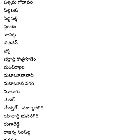
పశ్చిమ గోదావరి
పిల్లలకు
పెద్దపల్లి
ప్రకాశం
బాపట్ల
బిజినెస్
భక్తి
భద్రాద్రి కొత్తగూడెం
మంచిర్యాల
మహబూబాబాద్
మహబూబ్ నగర్
ములుగు
మెదక్
మేడ్చల్ – మల్కాజిగిరి
యాదాద్రి భువనగిరి
రంగారెడ్డి
రాజన్న సిరిసిల్ల