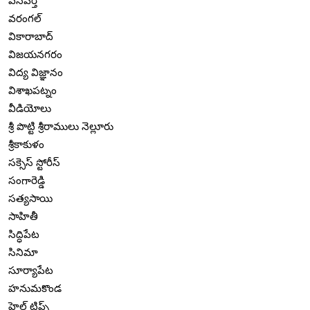
వనపర్తి
వరంగల్
వికారాబాద్
విజయనగరం
విద్య విజ్ఞానం
విశాఖపట్నం
వీడియోలు
శ్రీ పొట్టి శ్రీరాములు నెల్లూరు
శ్రీకాకుళం
సక్సెస్ స్టోరీస్
సంగారెడ్డి
సత్యసాయి
సాహితీ
సిద్ధిపేట
సినిమా
సూర్యాపేట
హనుమకొండ
హెల్త్ టిప్స్