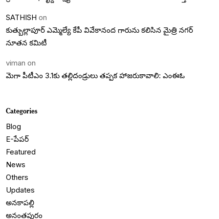
SATHISH
on
కుత్బుల్లాపూర్ ఎమ్మెల్యే కేపీ వివేకానంద గారును కలిసిన మైత్రి నగర్
నూతన కమిటీ
viman
on
మెగా పీటీఎం 3.1కు తల్లిదండ్రులు తప్పక హాజరుకావాలి: ఎంఈఓ
Categories
Blog
E-పేపర్
Featured
News
Others
Updates
అనకాపల్లి
అనంతపురం