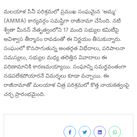
మలయాళ సినీ పరిశ్రమలో ప్రముఖ సంఘమైన ‘అమ్మ’
(AMMA) కార్యవర్గం సమష్టిగా రాజీనామా చేసింది. నటి
శ్వేతా మీనన్ నేతృత్వంలోని 17 మంది సభ్యుల కమిటీపై
అవిశ్వాస తీర్మానం రావడంతో ఈ నిర్ణయం తీసుకున్నారు.
సంఘంలో కొనసాగుతున్న అంతర్గత విభేదాలు, పరిపాలనా
సమస్యలు, సభ్యుల మధ్య తలెత్తిన వివాదాలు ఈ
పరిణామానికి కారణమయ్యాయి. సంఘాన్ని సమర్థవంతంగా
నడపలేకపోయారనే విమర్శలు కూడా వచ్చాయి. ఈ
రాజీనామాతో మలయాళ చిత్ర పరిశ్రమలో కొత్త నాయకత్వంపై
చర్చ ప్రారంభమైంది.