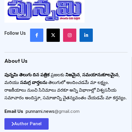
Follow Us
About Us
పున్నమి తెలుగు దిన పత్రిక
ప్రజలకు
నిజమైన
,
సమయానుకూలమైన
,
మరియు
సమగ్ర వార్తలను
తెలుగులో అందించడమే మా లక్ష్యం.
రాజకీయాలు నుంచి సినిమాలు వరకూ అన్ని విభాగాల్లో విశ్వసనీయ
సమాచారం అందిస్తూ, సమాజాన్ని చైతన్యవంతం చేయడమే మా కర్తవ్యం.
Email Us
:
punnami.news
@gmail.com
Author Panel