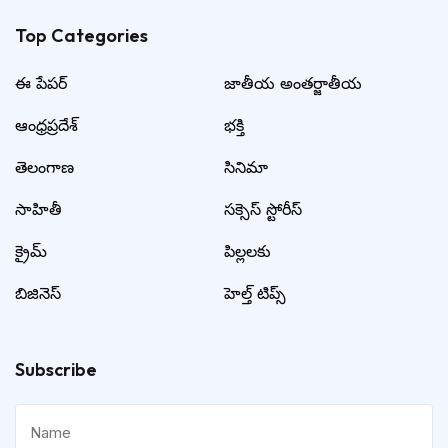
Top Categories​
ఈ పేపర్
జాతీయ అంతర్జాతీయ
ఆంధ్రప్రదేశ్
భక్తి
తెలంగాణ
సినిమా
సాహితీ
సక్సెస్ స్టోరీస్
క్రైమ్
పిల్లలకు
బిజినెస్
హెల్త్ టిప్స్
Subscribe