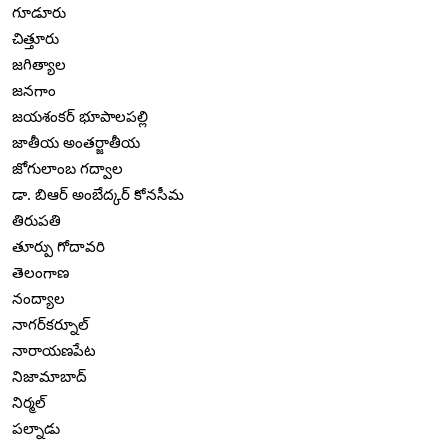
గూడూరు
చిత్తూరు
జగిత్యాల
జనగాం
జయశంకర్ భూపాలపల్లి
జాతీయ అంతర్జాతీయ
జోగులాంబ గద్వాల
డా. బిఆర్ అంబేద్కర్ కోనసీమ
తిరుపతి
తూర్పు గోదావరి
తెలంగాణ
నంద్యాల
నాగర్‌కర్నూల్
నారాయణపేట
నిజామాబాద్
నిర్మల్
పల్నాడు