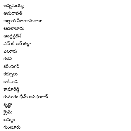
అన్నమయ్య
అమరావతి
అల్లూరి సీతారామరాజు
ఆదిలాబాదు
ఆంధ్రప్రదేశ్
ఎన్ టి ఆర్ జిల్లా
ఎలూరు
కడప
కరీంనగర్
కర్నూలు
కాకినాడ
కామారెడ్డి
కుమురం భీమ్ ఆసిఫాబాద్
కృష్ణా
క్రైమ్
ఖమ్మం
గుంటూరు