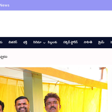
 News
ీయ
బిజినెస్
భక్తి
సినిమా
పిల్లలకు
సక్సెస్ స్టోరీస్
సాహితీ
క్రైమ్
హ
్సులు