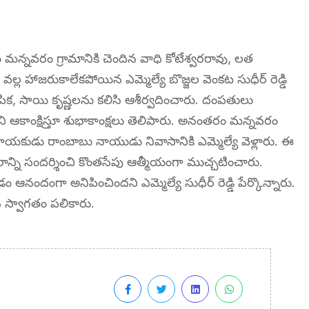
డలం మన్నవరం గ్రామానికి చెందిన వాధి కోటేశ్వరరావు, లత
్ల హాజరుకాలేకపోయిన ఎమ్మెల్యే బొజ్జల వెంకట సుధీర్ రెడ్డి
ిక, సాయి కృష్ణలను కలిసి ఆశీర్వదించారు. దంపతులు
కాంక్షిస్తూ శుభాకాంక్షలు తెలిపారు. అనంతరం మన్నవరం
 నాయకుడు రాంబాబు నాయుడు నివాసానికి ఎమ్మెల్యే వెళ్లారు. ఈ
్ని సందర్శించి కొంతసేపు ఆత్మీయంగా ముచ్చటించారు.
ందంగా అనిపించిందని ఎమ్మెల్యే సుధీర్ రెడ్డి పేర్కొన్నారు.
న స్వాగతం పలికారు.