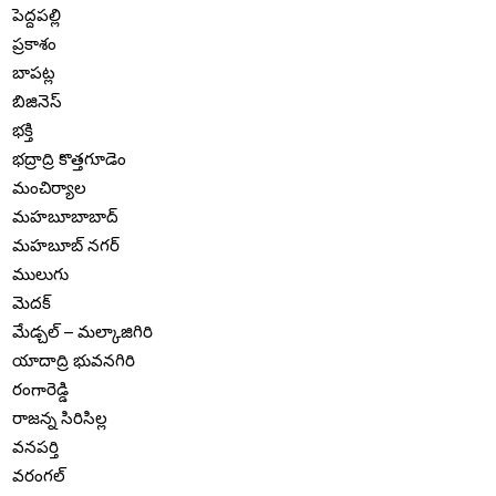
పెద్దపల్లి
ప్రకాశం
బాపట్ల
బిజినెస్
భక్తి
భద్రాద్రి కొత్తగూడెం
మంచిర్యాల
మహబూబాబాద్
మహబూబ్ నగర్
ములుగు
మెదక్
మేడ్చల్ – మల్కాజిగిరి
యాదాద్రి భువనగిరి
రంగారెడ్డి
రాజన్న సిరిసిల్ల
వనపర్తి
వరంగల్