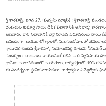
శ్రీ కాళహస్తి, జూన్ 27, (పున్నమి న్యూస్) : శ్రీకాళహస్తి మం
దంపతుల కుమార్తె సాయి దీపిక వివాహానికి అనివార్య కారణాల వల
ఆదివారం వారి నివాసానికి వెళ్లి నూతన వధూవరులు సాయి దీప
ఆనందంగా, ఆయురారోగ్యాలతో, సుఖసంతోషాలతో జీవించాలని ఆ
గ్రామానికి చెందిన శ్రీకాళహస్తి నియోజకవర్గ కూటమి సీనియర్
సందర్భంగా రాంబాబు నాయుడుతో కలిసి వారి వ్యవసాయ పొలాన
గ్రామీణ వాతావరణంలో నాయకులు, కార్యకర్తలతో కలిసి గడపడం ఆన
ఈ సందర్భంగా స్థానిక నాయకులు, కార్యకర్తలు ఎమ్మెల్యేకు ఘ