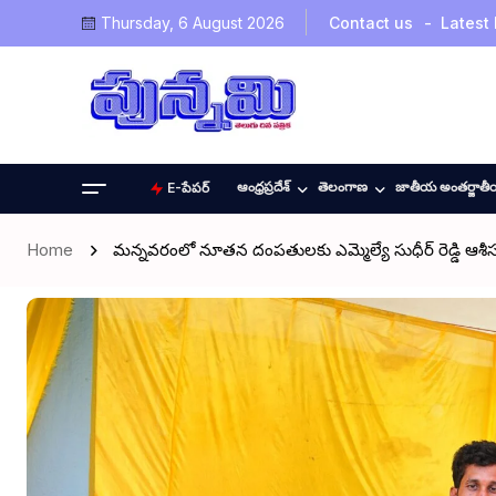
Thursday, 6 August 2026
Contact us
Latest
ఆంధ్రప్రదేశ్
తెలంగాణ
జాతీయ అంతర్జాత
E-పేపర్
Home
మన్నవరంలో నూతన దంపతులకు ఎమ్మెల్యే సుధీర్ రెడ్డి ఆశీస