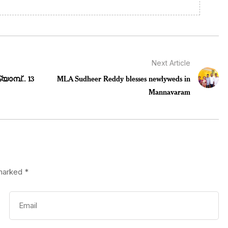
Next Article
മ്പ്.. 13
MLA Sudheer Reddy blesses newlyweds in
Mannavaram
 marked
*