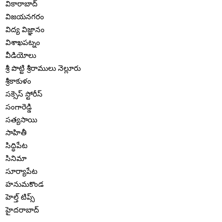
వికారాబాద్
విజయనగరం
విద్య విజ్ఞానం
విశాఖపట్నం
వీడియోలు
శ్రీ పొట్టి శ్రీరాములు నెల్లూరు
శ్రీకాకుళం
సక్సెస్ స్టోరీస్
సంగారెడ్డి
సత్యసాయి
సాహితీ
సిద్ధిపేట
సినిమా
సూర్యాపేట
హనుమకొండ
హెల్త్ టిప్స్
హైదరాబాద్