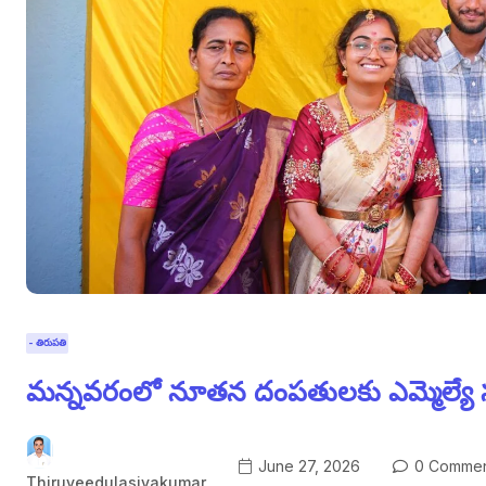
- తిరుపతి
మన్నవరంలో నూతన దంపతులకు ఎమ్మెల్యే సుధీ
June 27, 2026
0 Commen
Thiruveedulasivakumar