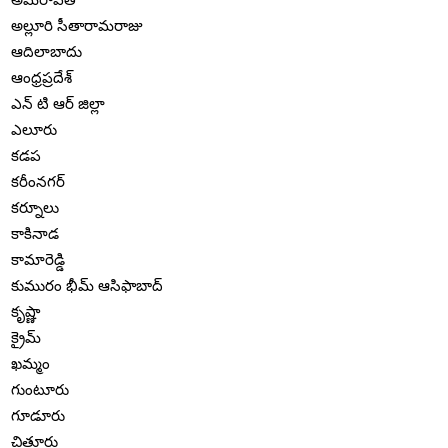
అల్లూరి సీతారామరాజు
ఆదిలాబాదు
ఆంధ్రప్రదేశ్
ఎన్ టి ఆర్ జిల్లా
ఎలూరు
కడప
కరీంనగర్
కర్నూలు
కాకినాడ
కామారెడ్డి
కుమురం భీమ్ ఆసిఫాబాద్
కృష్ణా
క్రైమ్
ఖమ్మం
గుంటూరు
గూడూరు
చిత్తూరు