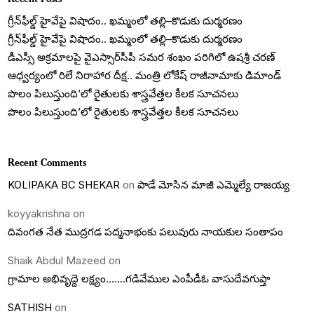
గ్రీన్‌ఫీల్డ్ హైవేపై విషాదం.. ఖమ్మంలో తల్లి–కొడుకు దుర్మరణం
గ్రీన్‌ఫీల్డ్ హైవేపై విషాదం.. ఖమ్మంలో తల్లి–కొడుకు దుర్మరణం
డీఎస్సీ అక్రమాలపై వైఎస్సార్‌సీపీ సమర శంఖం పరిగిలో ఉషశ్రీ చరణ్
ఆధ్వర్యంలో రిలే నిరాహార దీక్ష.. మంత్రి లోకేష్ రాజీనామాకు డిమాండ్
పొలం పిలుస్తుంది’లో రైతులకు శాస్త్రవేత్తల కీలక సూచనలు
పొలం పిలుస్తుంది’లో రైతులకు శాస్త్రవేత్తల కీలక సూచనలు
Recent Comments
KOLIPAKA BC SHEKAR
on
పాడే మోసిన మాజీ ఎమ్మెల్యే రాజయ్య
koyyakrishna
on
దివంగత నేత ముద్రగడ పద్మనాభంకు పలువురు నాయకుల సంతాపం
Shaik Abdul Mazeed
on
గ్రామాల అభివృద్దె లక్ష్యం…….గడివేముల ఎంపీడీఓ వాసుదేవగుప్తా
SATHISH
on