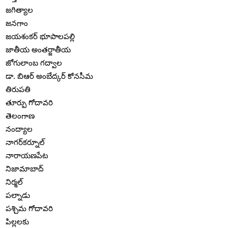
జగిత్యాల
జనగాం
జయశంకర్ భూపాలపల్లి
జాతీయ అంతర్జాతీయ
జోగులాంబ గద్వాల
డా. బిఆర్ అంబేద్కర్ కోనసీమ
తిరుపతి
తూర్పు గోదావరి
తెలంగాణ
నంద్యాల
నాగర్‌కర్నూల్
నారాయణపేట
నిజామాబాద్
నిర్మల్
పల్నాడు
పశ్చిమ గోదావరి
పిల్లలకు