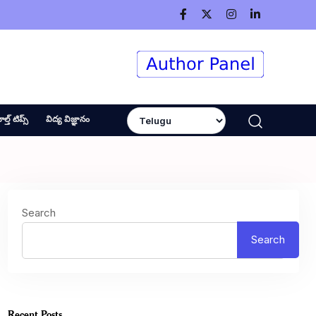
ెల్త్ టిప్స్
విద్య విజ్ఞానం
Search
Search
Recent Posts