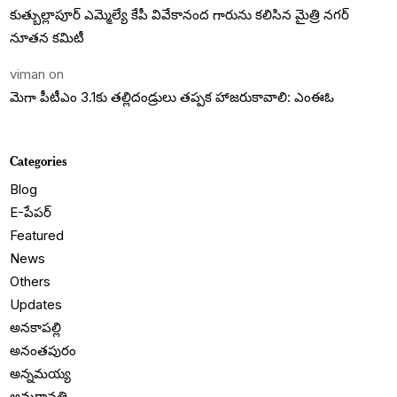
కుత్బుల్లాపూర్ ఎమ్మెల్యే కేపీ వివేకానంద గారును కలిసిన మైత్రి నగర్
నూతన కమిటీ
viman
on
మెగా పీటీఎం 3.1కు తల్లిదండ్రులు తప్పక హాజరుకావాలి: ఎంఈఓ
Categories
Blog
E-పేపర్
Featured
News
Others
Updates
అనకాపల్లి
అనంతపురం
అన్నమయ్య
అమరావతి