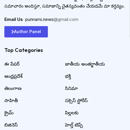
సమాచారం అందిస్తూ, సమాజాన్ని చైతన్యవంతం చేయడమే మా కర్తవ్యం.
Email Us
:
punnami.news
@gmail.com
Author Panel
Top Categories​
ఈ పేపర్
జాతీయ అంతర్జాతీయ
ఆంధ్రప్రదేశ్
భక్తి
తెలంగాణ
సినిమా
సాహితీ
సక్సెస్ స్టోరీస్
క్రైమ్
పిల్లలకు
బిజినెస్
హెల్త్ టిప్స్