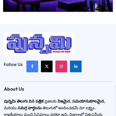
Follow Us
About Us
పున్నమి తెలుగు దిన పత్రిక
ప్రజలకు
నిజమైన
,
సమయానుకూలమైన
,
మరియు
సమగ్ర వార్తలను
తెలుగులో అందించడమే మా లక్ష్యం.
రాజకీయాలు నుంచి సినిమాలు వరకూ అన్ని విభాగాల్లో విశ్వసనీయ