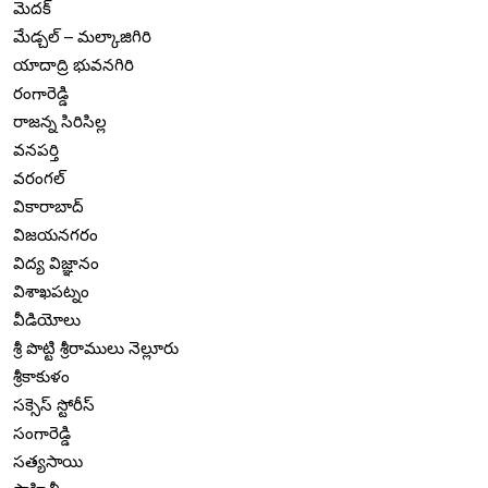
మెదక్
మేడ్చల్ – మల్కాజిగిరి
యాదాద్రి భువనగిరి
రంగారెడ్డి
రాజన్న సిరిసిల్ల
వనపర్తి
వరంగల్
వికారాబాద్
విజయనగరం
విద్య విజ్ఞానం
విశాఖపట్నం
వీడియోలు
శ్రీ పొట్టి శ్రీరాములు నెల్లూరు
శ్రీకాకుళం
సక్సెస్ స్టోరీస్
సంగారెడ్డి
సత్యసాయి