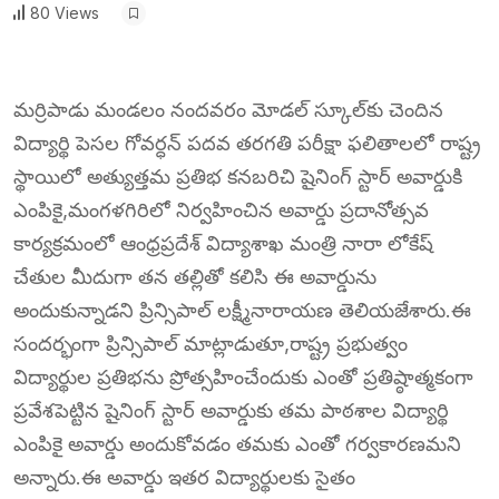
80 Views
మర్రిపాడు మండలం నందవరం మోడల్ స్కూల్‌కు చెందిన
విద్యార్థి పెసల గోవర్ధన్ పదవ తరగతి పరీక్షా ఫలితాలలో రాష్ట్ర
స్థాయిలో అత్యుత్తమ ప్రతిభ కనబరిచి షైనింగ్ స్టార్ అవార్డుకి
ఎంపికై,మంగళగిరిలో నిర్వహించిన అవార్డు ప్రదానోత్సవ
కార్యక్రమంలో ఆంధ్రప్రదేశ్ విద్యాశాఖ మంత్రి నారా లోకేష్
చేతుల మీదుగా తన తల్లితో కలిసి ఈ అవార్డును
అందుకున్నాడని ప్రిన్సిపాల్ లక్ష్మీనారాయణ తెలియజేశారు.ఈ
సందర్భంగా ప్రిన్సిపాల్ మాట్లాడుతూ,రాష్ట్ర ప్రభుత్వం
విద్యార్థుల ప్రతిభను ప్రోత్సహించేందుకు ఎంతో ప్రతిష్ఠాత్మకంగా
ప్రవేశపెట్టిన షైనింగ్ స్టార్ అవార్డుకు తమ పాఠశాల విద్యార్థి
ఎంపికై అవార్డు అందుకోవడం తమకు ఎంతో గర్వకారణమని
అన్నారు.ఈ అవార్డు ఇతర విద్యార్థులకు సైతం