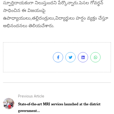
స్ఫూర్తిదాయకంగా నిలుస్తుందని పేర్కొన్నారు.పెసల గోవర్ధన్
సాధించిన ఈ విజయంపై
ఉపాధ్యాయులు,తల్లిదండ్రులు,విద్యార్థులు హర్షం వ్యక్తం చేస్తూ
అభినందనలు తెలియచేశారు.
Previous Article
State-of-the-art MRI services launched at the district
government...