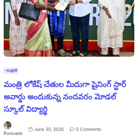
- ఆంధ్రప్రదేశ్
మంత్రి లోకేష్ చేతుల మీదుగా షైనింగ్ స్టార్
అవార్డు అందుకున్న నందవరం మోడల్
స్కూల్ విద్యార్థి
June 30, 2026
0 Comments
Punnami