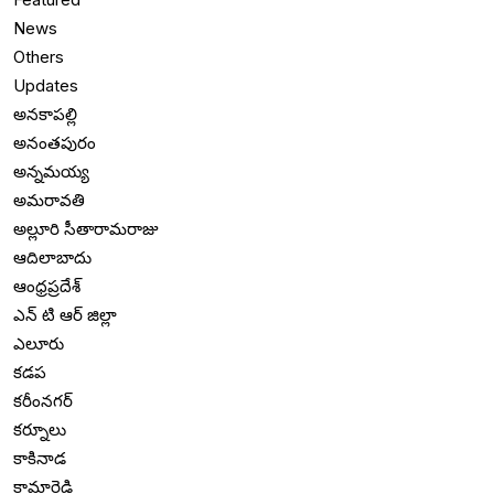
News
Others
Updates
అనకాపల్లి
అనంతపురం
అన్నమయ్య
అమరావతి
అల్లూరి సీతారామరాజు
ఆదిలాబాదు
ఆంధ్రప్రదేశ్
ఎన్ టి ఆర్ జిల్లా
ఎలూరు
కడప
కరీంనగర్
కర్నూలు
కాకినాడ
కామారెడ్డి