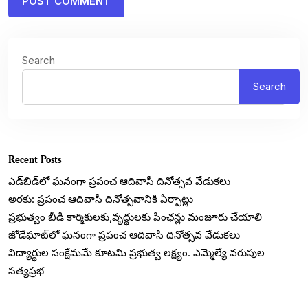
Search
Search
Recent Posts
ఎడ్‌బిడ్‌లో ఘనంగా ప్రపంచ ఆదివాసీ దినోత్సవ వేడుకలు
అరకు: ప్రపంచ ఆదివాసీ దినోత్సవానికి ఏర్పాట్లు
ప్రభుత్వం బీడీ కార్మికులకు,వృద్ధులకు పింఛన్లు మంజూరు చేయాలి
జోడేఘాట్‌లో ఘనంగా ప్రపంచ ఆదివాసీ దినోత్సవ వేడుకలు
విద్యార్థుల సంక్షేమమే కూటమి ప్రభుత్వ లక్ష్యం. ఎమ్మెల్యే వరుపుల
సత్యప్రభ