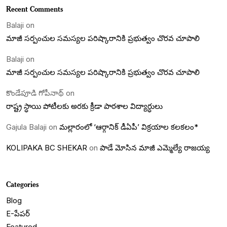
Recent Comments
Balaji
on
మాజీ సర్పంచుల సమస్యల పరిష్కారానికి ప్రభుత్వం చొరవ చూపాలి
Balaji
on
మాజీ సర్పంచుల సమస్యల పరిష్కారానికి ప్రభుత్వం చొరవ చూపాలి
కొండేపూడి గోపీనాథ్
on
రాష్ట్ర స్ధాయి పోటీలకు అరకు క్రీడా పాఠశాల విద్యార్ధులు
Gajula Balaji
on
మల్లారంలో ‘ఆర్గానిక్ డీఏపీ’ విక్రయాల కలకలం*
KOLIPAKA BC SHEKAR
on
పాడే మోసిన మాజీ ఎమ్మెల్యే రాజయ్య
Categories
Blog
E-పేపర్
Featured