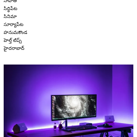
సాహితీ
సిద్ధిపేట
సినిమా
సూర్యాపేట
హనుమకొండ
హెల్త్ టిప్స్
హైదరాబాద్