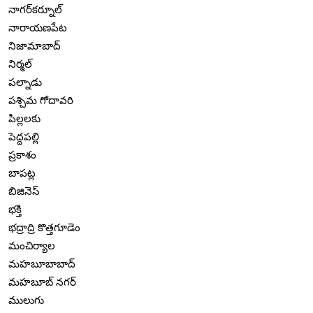
నాగర్‌కర్నూల్
నారాయణపేట
నిజామాబాద్
నిర్మల్
పల్నాడు
పశ్చిమ గోదావరి
పిల్లలకు
పెద్దపల్లి
ప్రకాశం
బాపట్ల
బిజినెస్
భక్తి
భద్రాద్రి కొత్తగూడెం
మంచిర్యాల
మహబూబాబాద్
మహబూబ్ నగర్
ములుగు