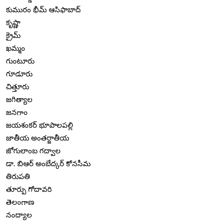
కుమురం భీమ్ ఆసిఫాబాద్
కృష్ణా
క్రైమ్
ఖమ్మం
గుంటూరు
గూడూరు
చిత్తూరు
జగిత్యాల
జనగాం
జయశంకర్ భూపాలపల్లి
జాతీయ అంతర్జాతీయ
జోగులాంబ గద్వాల
డా. బిఆర్ అంబేద్కర్ కోనసీమ
తిరుపతి
తూర్పు గోదావరి
తెలంగాణ
నంద్యాల