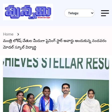
Home
మంత్రి లోకేష్ చేతుల మీదుగా షైనింగ్ స్టార్ అవార్డు అందుకున్న నందవరం
మోడల్ స్కూల్ విద్యార్థి