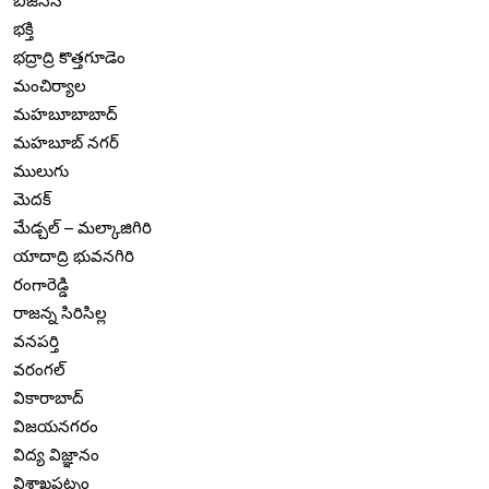
బిజినెస్
భక్తి
భద్రాద్రి కొత్తగూడెం
మంచిర్యాల
మహబూబాబాద్
మహబూబ్ నగర్
ములుగు
మెదక్
మేడ్చల్ – మల్కాజిగిరి
యాదాద్రి భువనగిరి
రంగారెడ్డి
రాజన్న సిరిసిల్ల
వనపర్తి
వరంగల్
వికారాబాద్
విజయనగరం
విద్య విజ్ఞానం
విశాఖపట్నం