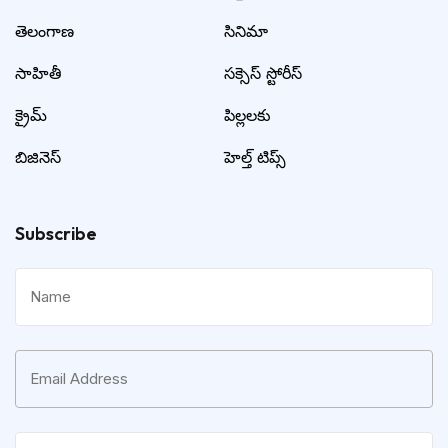
తెలంగాణ
సినిమా
సాహితీ
సక్సెస్ స్టోరీస్
క్రైమ్
పిల్లలకు
బిజినెస్
హెల్త్ టిప్స్
Subscribe