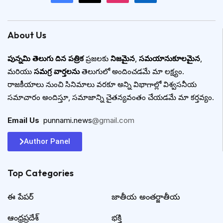
About Us
పున్నమి తెలుగు దిన పత్రిక
ప్రజలకు
నిజమైన
,
సమయానుకూలమైన
,
మరియు
సమగ్ర వార్తలను
తెలుగులో అందించడమే మా లక్ష్యం.
రాజకీయాలు నుంచి సినిమాలు వరకూ అన్ని విభాగాల్లో విశ్వసనీయ
సమాచారం అందిస్తూ, సమాజాన్ని చైతన్యవంతం చేయడమే మా కర్తవ్యం.
Email Us
:
punnami.news
@gmail.com
Author Panel
Top Categories​
ఈ పేపర్
జాతీయ అంతర్జాతీయ
ఆంధ్రప్రదేశ్
భక్తి