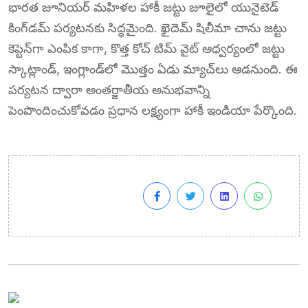
భారత జూనియర్ మహిళల హాకీ జట్టు జూలైలో యునైటెడ్
కింగ్‌డమ్ పర్యటనకు సిద్ధమైంది. ఖైదెమ్ షిలీమా చాను జట్టు
కెప్టెన్‌గా ఎంపిక కాగా, కొత్త కోచ్ టిమ్ వైట్ ఆధ్వర్యంలో జట్టు
స్కాట్లాండ్, ఇంగ్లాండ్‌లో మొత్తం ఏడు మ్యాచ్‌లు ఆడనుంది. ఈ
పర్యటన ద్వారా అంతర్జాతీయ అనుభవాన్ని
పెంపొందించుకోవడం ప్రధాన లక్ష్యంగా హాకీ ఇండియా పేర్కొంది.