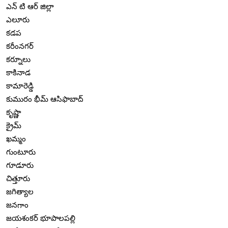
ఎన్ టి ఆర్ జిల్లా
ఎలూరు
కడప
కరీంనగర్
కర్నూలు
కాకినాడ
కామారెడ్డి
కుమురం భీమ్ ఆసిఫాబాద్
కృష్ణా
క్రైమ్
ఖమ్మం
గుంటూరు
గూడూరు
చిత్తూరు
జగిత్యాల
జనగాం
జయశంకర్ భూపాలపల్లి