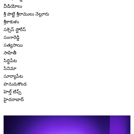
వీడియోలు
శ్రీ పొట్టి శ్రీరాములు నెల్లూరు
శ్రీకాకుళం
సక్సెస్ స్టోరీస్
సంగారెడ్డి
సత్యసాయి
సాహితీ
సిద్ధిపేట
సినిమా
సూర్యాపేట
హనుమకొండ
హెల్త్ టిప్స్
హైదరాబాద్