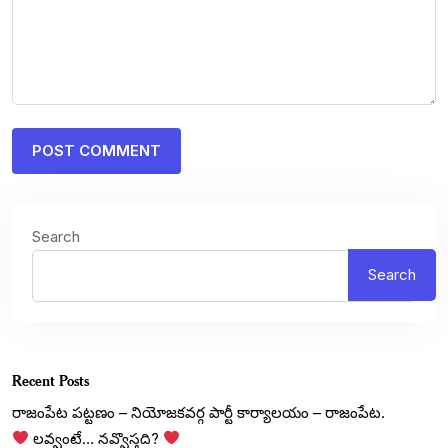
Search
Search
Recent Posts
రాజంపేట పట్టణం – నియోజకవర్గ పార్టీ కార్యాలయం – రాజంపేట.
లవ్వంటే… నవ్వొస్తది?