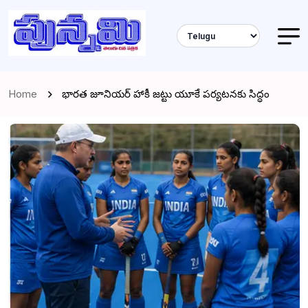
Home
భారత జూనియర్ హాకీ జట్టు యూకే పర్యటనకు సిద్ధం