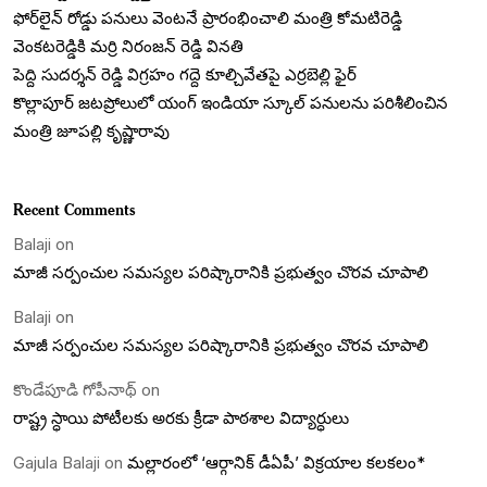
ఫోర్‌లైన్ రోడ్డు పనులు వెంటనే ప్రారంభించాలి మంత్రి కోమటిరెడ్డి
వెంకటరెడ్డికి మర్రి నిరంజన్ రెడ్డి వినతి
పెద్ది సుదర్శన్ రెడ్డి విగ్రహం గద్దె కూల్చివేతపై ఎర్రబెల్లి ఫైర్
కొల్లాపూర్ జటప్రోలులో యంగ్‌ ఇండియా స్కూల్‌ పనులను పరిశీలించిన
మంత్రి జూపల్లి కృష్ణారావు
Recent Comments
Balaji
on
మాజీ సర్పంచుల సమస్యల పరిష్కారానికి ప్రభుత్వం చొరవ చూపాలి
Balaji
on
మాజీ సర్పంచుల సమస్యల పరిష్కారానికి ప్రభుత్వం చొరవ చూపాలి
కొండేపూడి గోపీనాథ్
on
రాష్ట్ర స్ధాయి పోటీలకు అరకు క్రీడా పాఠశాల విద్యార్ధులు
Gajula Balaji
on
మల్లారంలో ‘ఆర్గానిక్ డీఏపీ’ విక్రయాల కలకలం*