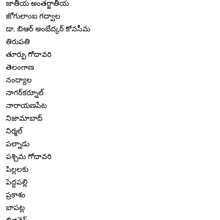
జాతీయ అంతర్జాతీయ
జోగులాంబ గద్వాల
డా. బిఆర్ అంబేద్కర్ కోనసీమ
తిరుపతి
తూర్పు గోదావరి
తెలంగాణ
నంద్యాల
నాగర్‌కర్నూల్
నారాయణపేట
నిజామాబాద్
నిర్మల్
పల్నాడు
పశ్చిమ గోదావరి
పిల్లలకు
పెద్దపల్లి
ప్రకాశం
బాపట్ల