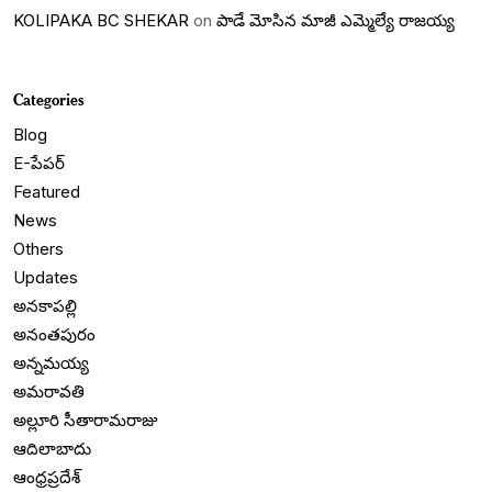
KOLIPAKA BC SHEKAR
on
పాడే మోసిన మాజీ ఎమ్మెల్యే రాజయ్య
Categories
Blog
E-పేపర్
Featured
News
Others
Updates
అనకాపల్లి
అనంతపురం
అన్నమయ్య
అమరావతి
అల్లూరి సీతారామరాజు
ఆదిలాబాదు
ఆంధ్రప్రదేశ్