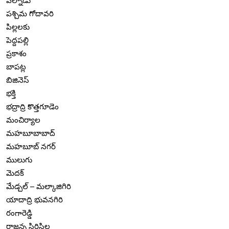
పల్నాడు
పశ్చిమ గోదావరి
పిల్లలకు
పెద్దపల్లి
ప్రకాశం
బాపట్ల
బిజినెస్
భక్తి
భద్రాద్రి కొత్తగూడెం
మంచిర్యాల
మహబూబాబాద్
మహబూబ్ నగర్
ములుగు
మెదక్
మేడ్చల్ – మల్కాజిగిరి
యాదాద్రి భువనగిరి
రంగారెడ్డి
రాజన్న సిరిసిల్ల