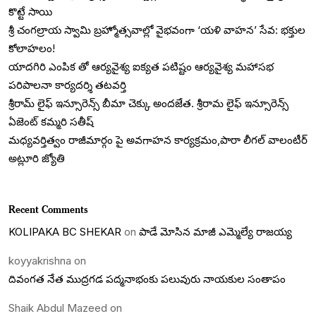
కొట్టే సాయి
శ్రీ చంగల్రాయ స్వామి బ్రహ్మోత్సవాల్లో వైభవంగా ‘యళి వాహన’ సేవ: భక్తుల
కోలాహలం!
యాదగిరి ఎంపిక తో ఆర్యవైశ్య ఐక్యత పటిష్టం ఆర్యవైశ్య మహాసభ
పరిపాలనా కార్యదర్శి తటవర్తి
శ్రీరామ్ లైఫ్ ఇన్సూరెన్స్ బీమా చెక్కు అందజేత. శ్రీరామ లైఫ్ ఇన్సూరెన్స్
ఏజెంట్ కమ్మరి సతీష్
మధ్యవర్తిత్వం రాజీమార్గం పై అవగాహన కార్యక్రమం,పారా లీగల్ వాలంటీర్
అట్లూరి జ్యోతి
Recent Comments
KOLIPAKA BC SHEKAR
on
పాడే మోసిన మాజీ ఎమ్మెల్యే రాజయ్య
koyyakrishna
on
దివంగత నేత ముద్రగడ పద్మనాభంకు పలువురు నాయకుల సంతాపం
Shaik Abdul Mazeed
on