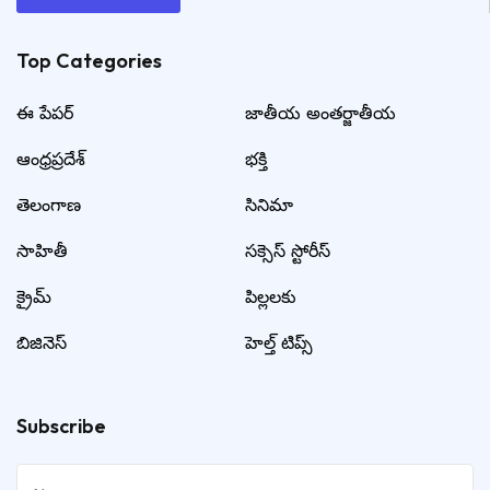
Top Categories​
ఈ పేపర్
జాతీయ అంతర్జాతీయ
ఆంధ్రప్రదేశ్
భక్తి
తెలంగాణ
సినిమా
సాహితీ
సక్సెస్ స్టోరీస్
క్రైమ్
పిల్లలకు
బిజినెస్
హెల్త్ టిప్స్
Subscribe