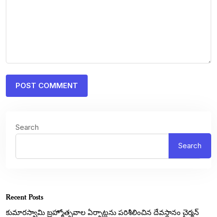
Search
Search
Recent Posts
కుమారస్వామి బ్రహ్మోత్సవాల ఏర్పాట్లను పరిశీలించిన దేవస్థానం చైర్మన్