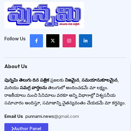
Follow Us
About Us
పున్నమి తెలుగు దిన పత్రిక
ప్రజలకు
నిజమైన
,
సమయానుకూలమైన
,
మరియు
సమగ్ర వార్తలను
తెలుగులో అందించడమే మా లక్ష్యం.
రాజకీయాలు నుంచి సినిమాలు వరకూ అన్ని విభాగాల్లో విశ్వసనీయ
సమాచారం అందిస్తూ, సమాజాన్ని చైతన్యవంతం చేయడమే మా కర్తవ్యం.
Email Us
:
punnami.news
@gmail.com
Author Panel