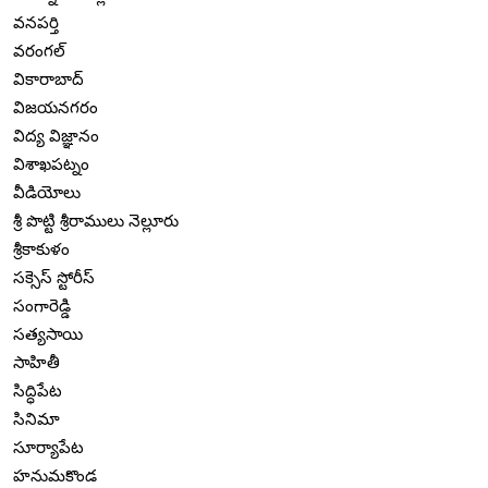
వనపర్తి
వరంగల్
వికారాబాద్
విజయనగరం
విద్య విజ్ఞానం
విశాఖపట్నం
వీడియోలు
శ్రీ పొట్టి శ్రీరాములు నెల్లూరు
శ్రీకాకుళం
సక్సెస్ స్టోరీస్
సంగారెడ్డి
సత్యసాయి
సాహితీ
సిద్ధిపేట
సినిమా
సూర్యాపేట
హనుమకొండ