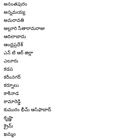
అనంతపురం
అన్నమయ్య
అమరావతి
అల్లూరి సీతారామరాజు
ఆదిలాబాదు
ఆంధ్రప్రదేశ్
ఎన్ టి ఆర్ జిల్లా
ఎలూరు
కడప
కరీంనగర్
కర్నూలు
కాకినాడ
కామారెడ్డి
కుమురం భీమ్ ఆసిఫాబాద్
కృష్ణా
క్రైమ్
ఖమ్మం