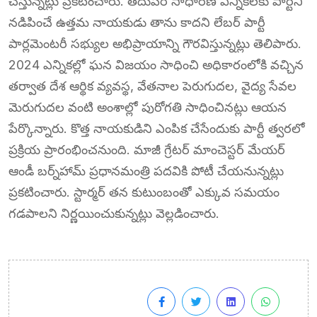
చేస్తున్నట్లు ప్రకటించారు. తదుపరి సాధారణ ఎన్నికలకు పార్టీని
నడిపించే ఉత్తమ నాయకుడు తాను కాదని లేబర్ పార్టీ
పార్లమెంటరీ సభ్యుల అభిప్రాయాన్ని గౌరవిస్తున్నట్లు తెలిపారు.
2024 ఎన్నికల్లో ఘన విజయం సాధించి అధికారంలోకి వచ్చిన
తర్వాత దేశ ఆర్థిక వ్యవస్థ, వేతనాల పెరుగుదల, వైద్య సేవల
మెరుగుదల వంటి అంశాల్లో పురోగతి సాధించినట్లు ఆయన
పేర్కొన్నారు. కొత్త నాయకుడిని ఎంపిక చేసేందుకు పార్టీ త్వరలో
ప్రక్రియ ప్రారంభించనుంది. మాజీ గ్రేటర్ మాంచెస్టర్ మేయర్
ఆండీ బర్న్‌హామ్ ప్రధానమంత్రి పదవికి పోటీ చేయనున్నట్లు
ప్రకటించారు. స్టార్మర్ తన కుటుంబంతో ఎక్కువ సమయం
గడపాలని నిర్ణయించుకున్నట్లు వెల్లడించారు.