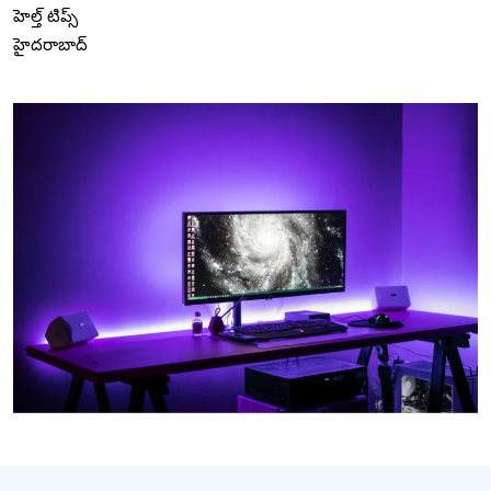
హెల్త్ టిప్స్
హైదరాబాద్