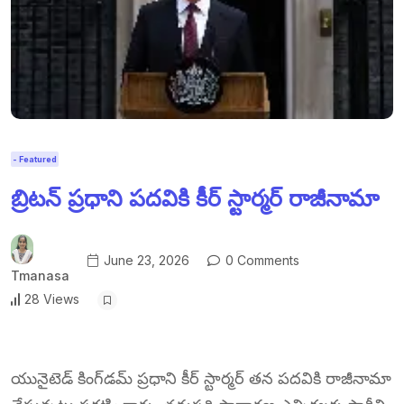
- Featured
బ్రిటన్ ప్రధాని పదవికి కీర్ స్టార్మర్ రాజీనామా
June 23, 2026
0 Comments
Tmanasa
28 Views
యునైటెడ్ కింగ్‌డమ్ ప్రధాని కీర్ స్టార్మర్ తన పదవికి రాజీనామా