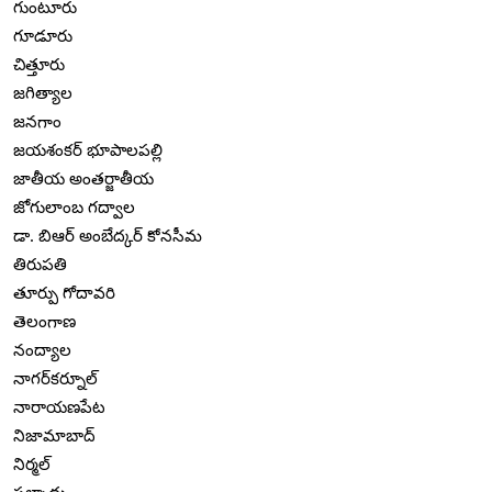
గుంటూరు
గూడూరు
చిత్తూరు
జగిత్యాల
జనగాం
జయశంకర్ భూపాలపల్లి
జాతీయ అంతర్జాతీయ
జోగులాంబ గద్వాల
డా. బిఆర్ అంబేద్కర్ కోనసీమ
తిరుపతి
తూర్పు గోదావరి
తెలంగాణ
నంద్యాల
నాగర్‌కర్నూల్
నారాయణపేట
నిజామాబాద్
నిర్మల్