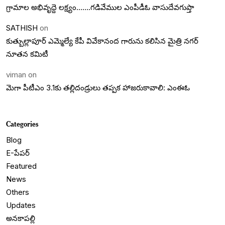
గ్రామాల అభివృద్దె లక్ష్యం…….గడివేముల ఎంపీడీఓ వాసుదేవగుప్తా
SATHISH
on
కుత్బుల్లాపూర్ ఎమ్మెల్యే కేపీ వివేకానంద గారును కలిసిన మైత్రి నగర్
నూతన కమిటీ
viman
on
మెగా పీటీఎం 3.1కు తల్లిదండ్రులు తప్పక హాజరుకావాలి: ఎంఈఓ
Categories
Blog
E-పేపర్
Featured
News
Others
Updates
అనకాపల్లి