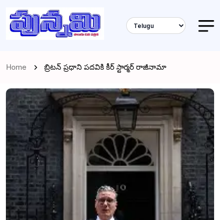
Home
బ్రిటన్ ప్రధాని పదవికి కీర్ స్టార్మర్ రాజీనామా