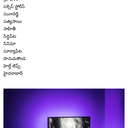
సక్సెస్ స్టోరీస్
సంగారెడ్డి
సత్యసాయి
సాహితీ
సిద్ధిపేట
సినిమా
సూర్యాపేట
హనుమకొండ
హెల్త్ టిప్స్
హైదరాబాద్