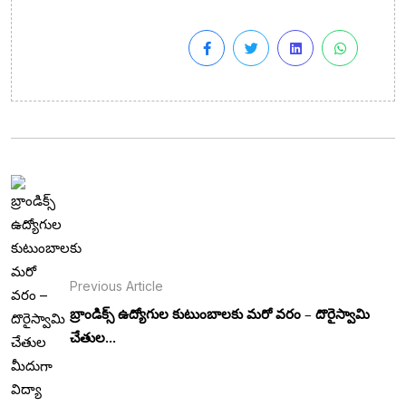
Previous Article
బ్రాండిక్స్ ఉద్యోగుల కుటుంబాలకు మరో వరం – దొరైస్వామి
చేతుల...