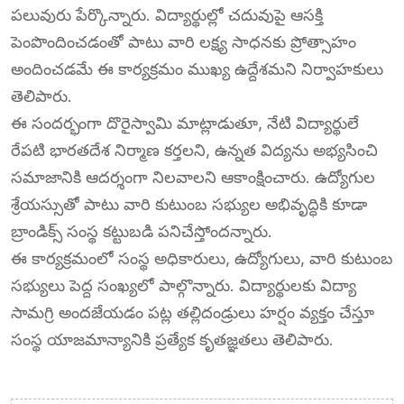
పలువురు పేర్కొన్నారు. విద్యార్థుల్లో చదువుపై ఆసక్తి
పెంపొందించడంతో పాటు వారి లక్ష్య సాధనకు ప్రోత్సాహం
అందించడమే ఈ కార్యక్రమం ముఖ్య ఉద్దేశమని నిర్వాహకులు
తెలిపారు.
ఈ సందర్భంగా దొరైస్వామి మాట్లాడుతూ, నేటి విద్యార్థులే
రేపటి భారతదేశ నిర్మాణ కర్తలని, ఉన్నత విద్యను అభ్యసించి
సమాజానికి ఆదర్శంగా నిలవాలని ఆకాంక్షించారు. ఉద్యోగుల
శ్రేయస్సుతో పాటు వారి కుటుంబ సభ్యుల అభివృద్ధికి కూడా
బ్రాండిక్స్ సంస్థ కట్టుబడి పనిచేస్తోందన్నారు.
ఈ కార్యక్రమంలో సంస్థ అధికారులు, ఉద్యోగులు, వారి కుటుంబ
సభ్యులు పెద్ద సంఖ్యలో పాల్గొన్నారు. విద్యార్థులకు విద్యా
సామగ్రి అందజేయడం పట్ల తల్లిదండ్రులు హర్షం వ్యక్తం చేస్తూ
సంస్థ యాజమాన్యానికి ప్రత్యేక కృతజ్ఞతలు తెలిపారు.