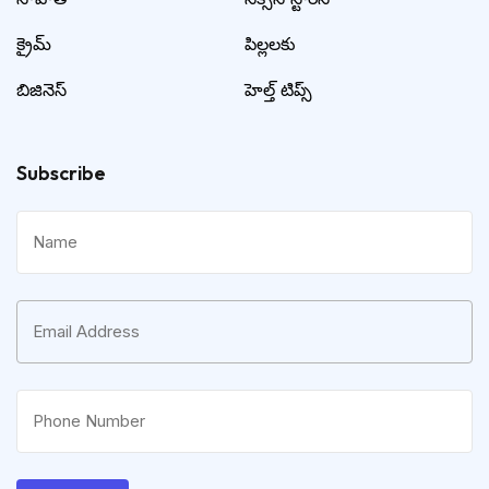
క్రైమ్
పిల్లలకు
బిజినెస్
హెల్త్ టిప్స్
Subscribe