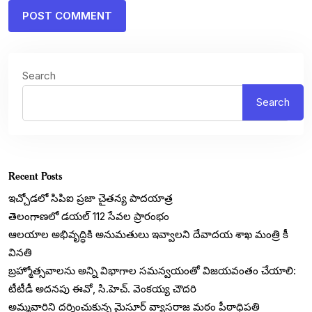
Search
Search
Recent Posts
ఇచ్చోడలో సిపిఐ ప్రజా చైతన్య పాదయాత్ర
తెలంగాణలో డయల్‌ 112 సేవల ప్రారంభం
ఆలయాల అభివృద్ధికి అనుమతులు ఇవ్వాలని దేవాదయ శాఖ మంత్రి కీ
వినతి
బ్రహ్మోత్సవాలను అన్ని విభాగాల సమన్వయంతో విజయవంతం చేయాలి:
టీటీడీ అదనపు ఈవో, సి.హెచ్. వెంకయ్య చౌదరి
అమ్మవారిని దర్శించుకున్న మైసూర్ వ్యాసరాజ మఠం పీఠాధిపతి