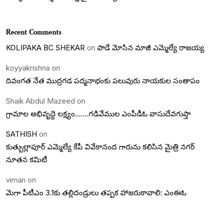
Recent Comments
KOLIPAKA BC SHEKAR
on
పాడే మోసిన మాజీ ఎమ్మెల్యే రాజయ్య
koyyakrishna
on
దివంగత నేత ముద్రగడ పద్మనాభంకు పలువురు నాయకుల సంతాపం
Shaik Abdul Mazeed
on
గ్రామాల అభివృద్దె లక్ష్యం…….గడివేముల ఎంపీడీఓ వాసుదేవగుప్తా
SATHISH
on
కుత్బుల్లాపూర్ ఎమ్మెల్యే కేపీ వివేకానంద గారును కలిసిన మైత్రి నగర్
నూతన కమిటీ
viman
on
మెగా పీటీఎం 3.1కు తల్లిదండ్రులు తప్పక హాజరుకావాలి: ఎంఈఓ