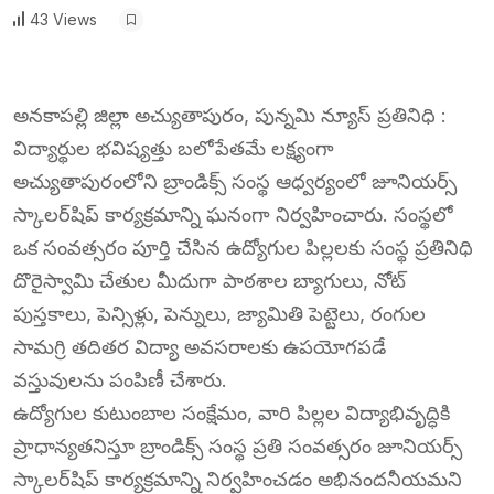
43 Views
అనకాపల్లి జిల్లా అచ్యుతాపురం, పున్నమి న్యూస్ ప్రతినిధి :
విద్యార్థుల భవిష్యత్తు బలోపేతమే లక్ష్యంగా
అచ్యుతాపురంలోని బ్రాండిక్స్ సంస్థ ఆధ్వర్యంలో జూనియర్స్
స్కాలర్‌షిప్ కార్యక్రమాన్ని ఘనంగా నిర్వహించారు. సంస్థలో
ఒక సంవత్సరం పూర్తి చేసిన ఉద్యోగుల పిల్లలకు సంస్థ ప్రతినిధి
దొరైస్వామి చేతుల మీదుగా పాఠశాల బ్యాగులు, నోట్
పుస్తకాలు, పెన్సిళ్లు, పెన్నులు, జ్యామితి పెట్టెలు, రంగుల
సామగ్రి తదితర విద్యా అవసరాలకు ఉపయోగపడే
వస్తువులను పంపిణీ చేశారు.
ఉద్యోగుల కుటుంబాల సంక్షేమం, వారి పిల్లల విద్యాభివృద్ధికి
ప్రాధాన్యతనిస్తూ బ్రాండిక్స్ సంస్థ ప్రతి సంవత్సరం జూనియర్స్
స్కాలర్‌షిప్ కార్యక్రమాన్ని నిర్వహించడం అభినందనీయమని