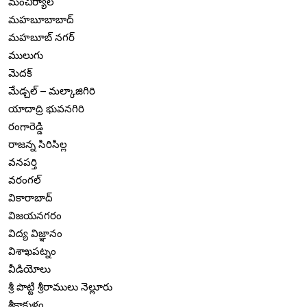
మంచిర్యాల
మహబూబాబాద్
మహబూబ్ నగర్
ములుగు
మెదక్
మేడ్చల్ – మల్కాజిగిరి
యాదాద్రి భువనగిరి
రంగారెడ్డి
రాజన్న సిరిసిల్ల
వనపర్తి
వరంగల్
వికారాబాద్
విజయనగరం
విద్య విజ్ఞానం
విశాఖపట్నం
వీడియోలు
శ్రీ పొట్టి శ్రీరాములు నెల్లూరు
శ్రీకాకుళం