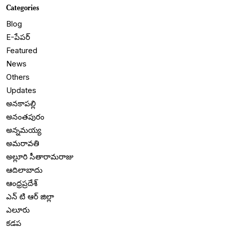
Categories
Blog
E-పేపర్
Featured
News
Others
Updates
అనకాపల్లి
అనంతపురం
అన్నమయ్య
అమరావతి
అల్లూరి సీతారామరాజు
ఆదిలాబాదు
ఆంధ్రప్రదేశ్
ఎన్ టి ఆర్ జిల్లా
ఎలూరు
కడప