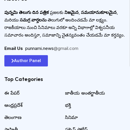
పున్నమి తెలుగు దిన పత్రిక
ప్రజలకు
నిజమైన
,
సమయానుకూలమైన
,
మరియు
సమగ్ర వార్తలను
తెలుగులో అందించడమే మా లక్ష్యం.
రాజకీయాలు నుంచి సినిమాలు వరకూ అన్ని విభాగాల్లో విశ్వసనీయ
సమాచారం అందిస్తూ, సమాజాన్ని చైతన్యవంతం చేయడమే మా కర్తవ్యం.
Email Us
:
punnami.news
@gmail.com
Author Panel
Top Categories​
ఈ పేపర్
జాతీయ అంతర్జాతీయ
ఆంధ్రప్రదేశ్
భక్తి
తెలంగాణ
సినిమా
సాహితీ
సక్సెస్ స్టోరీస్