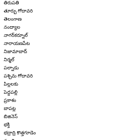
తిరుపతి
తూర్పు గోదావరి
తెలంగాణ
నంద్యాల
నాగర్‌కర్నూల్
నారాయణపేట
నిజామాబాద్
నిర్మల్
పల్నాడు
పశ్చిమ గోదావరి
పిల్లలకు
పెద్దపల్లి
ప్రకాశం
బాపట్ల
బిజినెస్
భక్తి
భద్రాద్రి కొత్తగూడెం