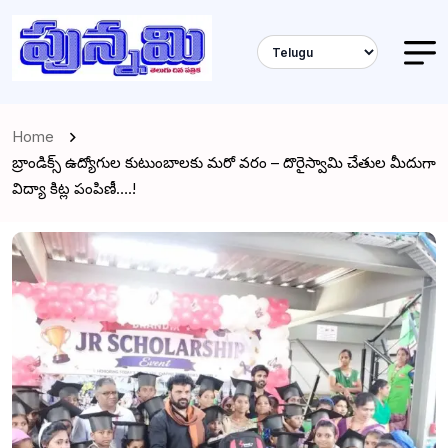
Home
బ్రాండిక్స్ ఉద్యోగుల కుటుంబాలకు మరో వరం – దొరైస్వామి చేతుల మీదుగా
విద్యా కిట్ల పంపిణీ….!