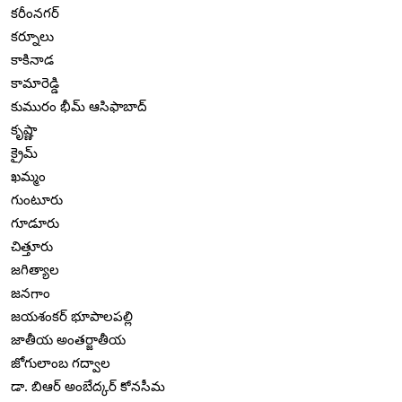
కరీంనగర్
కర్నూలు
కాకినాడ
కామారెడ్డి
కుమురం భీమ్ ఆసిఫాబాద్
కృష్ణా
క్రైమ్
ఖమ్మం
గుంటూరు
గూడూరు
చిత్తూరు
జగిత్యాల
జనగాం
జయశంకర్ భూపాలపల్లి
జాతీయ అంతర్జాతీయ
జోగులాంబ గద్వాల
డా. బిఆర్ అంబేద్కర్ కోనసీమ