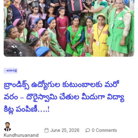
- అనకాపల్లి
బ్రాండిక్స్ ఉద్యోగుల కుటుంబాలకు మరో
వరం – దొరైస్వామి చేతుల మీదుగా విద్యా
కిట్ల పంపిణీ….!
June 25, 2026
0 Comments
Kundhuruanand