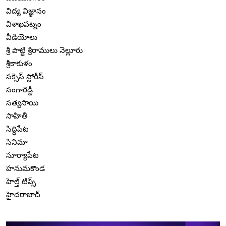
విద్య విజ్ఞానం
విశాఖపట్నం
వీడియోలు
శ్రీ పొట్టి శ్రీరాములు నెల్లూరు
శ్రీకాకుళం
సక్సెస్ స్టోరీస్
సంగారెడ్డి
సత్యసాయి
సాహితీ
సిద్ధిపేట
సినిమా
సూర్యాపేట
హనుమకొండ
హెల్త్ టిప్స్
హైదరాబాద్