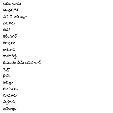
ఆదిలాబాదు
ఆంధ్రప్రదేశ్
ఎన్ టి ఆర్ జిల్లా
ఎలూరు
కడప
కరీంనగర్
కర్నూలు
కాకినాడ
కామారెడ్డి
కుమురం భీమ్ ఆసిఫాబాద్
కృష్ణా
క్రైమ్
ఖమ్మం
గుంటూరు
గూడూరు
చిత్తూరు
జగిత్యాల