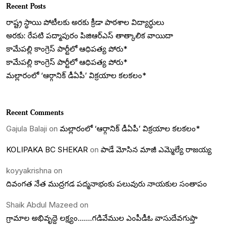
Recent Posts
రాష్ట్ర స్ధాయి పోటీలకు అరకు క్రీడా పాఠశాల విద్యార్ధులు
అరకు: రేపటి పద్మాపురం పిజిఆర్ఎస్ తాత్కాలిక వాయిదా
కామేపల్లి కాంగ్రెస్ పార్టీలో ఆధిపత్య పోరు*
కామేపల్లి కాంగ్రెస్ పార్టీలో ఆధిపత్య పోరు*
మల్లారంలో ‘ఆర్గానిక్ డీఏపీ’ విక్రయాల కలకలం*
Recent Comments
Gajula Balaji
on
మల్లారంలో ‘ఆర్గానిక్ డీఏపీ’ విక్రయాల కలకలం*
KOLIPAKA BC SHEKAR
on
పాడే మోసిన మాజీ ఎమ్మెల్యే రాజయ్య
koyyakrishna
on
దివంగత నేత ముద్రగడ పద్మనాభంకు పలువురు నాయకుల సంతాపం
Shaik Abdul Mazeed
on
గ్రామాల అభివృద్దె లక్ష్యం…….గడివేముల ఎంపీడీఓ వాసుదేవగుప్తా