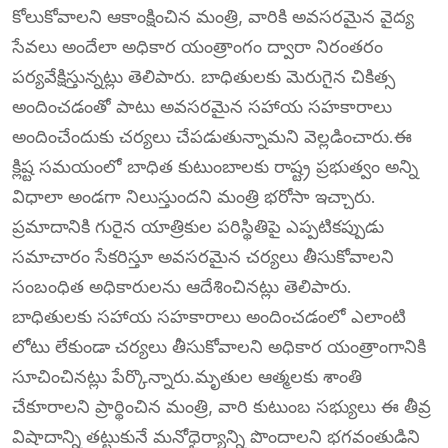
కోలుకోవాలని ఆకాంక్షించిన మంత్రి, వారికి అవసరమైన వైద్య
సేవలు అందేలా అధికార యంత్రాంగం ద్వారా నిరంతరం
పర్యవేక్షిస్తున్నట్లు తెలిపారు. బాధితులకు మెరుగైన చికిత్స
అందించడంతో పాటు అవసరమైన సహాయ సహకారాలు
అందించేందుకు చర్యలు చేపడుతున్నామని వెల్లడించారు.ఈ
క్లిష్ట సమయంలో బాధిత కుటుంబాలకు రాష్ట్ర ప్రభుత్వం అన్ని
విధాలా అండగా నిలుస్తుందని మంత్రి భరోసా ఇచ్చారు.
ప్రమాదానికి గురైన యాత్రికుల పరిస్థితిపై ఎప్పటికప్పుడు
సమాచారం సేకరిస్తూ అవసరమైన చర్యలు తీసుకోవాలని
సంబంధిత అధికారులను ఆదేశించినట్లు తెలిపారు.
బాధితులకు సహాయ సహకారాలు అందించడంలో ఎలాంటి
లోటు లేకుండా చర్యలు తీసుకోవాలని అధికార యంత్రాంగానికి
సూచించినట్లు పేర్కొన్నారు.మృతుల ఆత్మలకు శాంతి
చేకూరాలని ప్రార్థించిన మంత్రి, వారి కుటుంబ సభ్యులు ఈ తీవ్ర
విషాదాన్ని తట్టుకునే మనోధైర్యాన్ని పొందాలని భగవంతుడిని