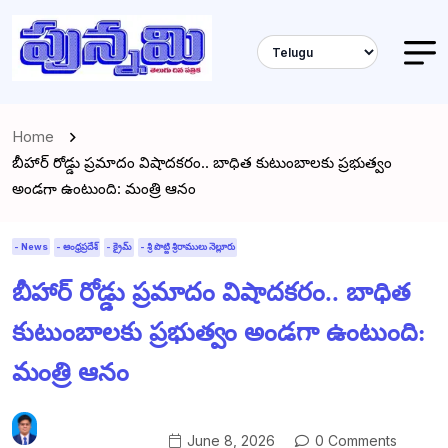
Home
బీహార్ రోడ్డు ప్రమాదం విషాదకరం.. బాధిత కుటుంబాలకు ప్రభుత్వం
అండగా ఉంటుంది: మంత్రి ఆనం
- News
- ఆంధ్రప్రదేశ్
- క్రైమ్
- శ్రీ పొట్టి శ్రీరాములు నెల్లూరు
బీహార్ రోడ్డు ప్రమాదం విషాదకరం.. బాధిత
కుటుంబాలకు ప్రభుత్వం అండగా ఉంటుంది:
మంత్రి ఆనం
June 8, 2026
0 Comments