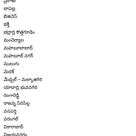
ప్రకాశం
బాపట్ల
బిజినెస్
భక్తి
భద్రాద్రి కొత్తగూడెం
మంచిర్యాల
మహబూబాబాద్
మహబూబ్ నగర్
ములుగు
మెదక్
మేడ్చల్ – మల్కాజిగిరి
యాదాద్రి భువనగిరి
రంగారెడ్డి
రాజన్న సిరిసిల్ల
వనపర్తి
వరంగల్
వికారాబాద్
విజయనగరం