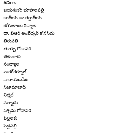
జనగాం
జయశంకర్ భూపాలపల్లి
జాతీయ అంతర్జాతీయ
జోగులాంబ గద్వాల
డా. బిఆర్ అంబేద్కర్ కోనసీమ
తిరుపతి
తూర్పు గోదావరి
తెలంగాణ
నంద్యాల
నాగర్‌కర్నూల్
నారాయణపేట
నిజామాబాద్
నిర్మల్
పల్నాడు
పశ్చిమ గోదావరి
పిల్లలకు
పెద్దపల్లి