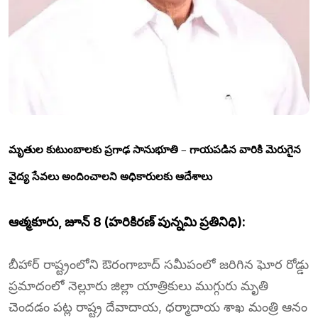
మృతుల కుటుంబాలకు ప్రగాఢ సానుభూతి – గాయపడిన వారికి మెరుగైన
వైద్య సేవలు అందించాలని అధికారులకు ఆదేశాలు
ఆత్మకూరు, జూన్ 8 (హరికిరణ్ పున్నమి ప్రతినిధి):
బీహార్ రాష్ట్రంలోని ఔరంగాబాద్ సమీపంలో జరిగిన ఘోర రోడ్డు
ప్రమాదంలో నెల్లూరు జిల్లా యాత్రికులు ముగ్గురు మృతి
చెందడం పట్ల రాష్ట్ర దేవాదాయ, ధర్మాదాయ శాఖ మంత్రి ఆనం