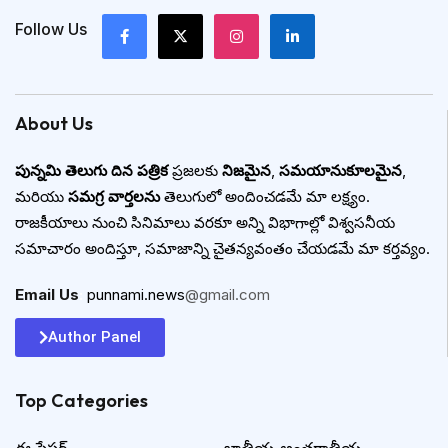
Follow Us
About Us
పున్నమి తెలుగు దిన పత్రిక
ప్రజలకు
నిజమైన
,
సమయానుకూలమైన
,
మరియు
సమగ్ర వార్తలను
తెలుగులో అందించడమే మా లక్ష్యం.
రాజకీయాలు నుంచి సినిమాలు వరకూ అన్ని విభాగాల్లో విశ్వసనీయ
సమాచారం అందిస్తూ, సమాజాన్ని చైతన్యవంతం చేయడమే మా కర్తవ్యం.
Email Us
:
punnami.news
@gmail.com
Author Panel
Top Categories​
ఈ పేపర్
జాతీయ అంతర్జాతీయ