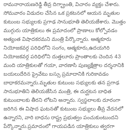
రామనారాయణరెడ్డి తీవ్ర దిగ్భ్రాంతి, విచారం వ్యక్తం చేశారు.
సోమవారం విడుదల చేసిన ఒక ప్రకటనలో ఆయన మృతుల
కుటుంబ సభ్యులకు ప్రగాఢ సానుభూతి తెలియజేశారు. మొత్తం
ముగ్గురు యాత్రికులు ఈ ప్రమాదంలో ప్రాణాలు కోల్పోవడం
అత్యంత విషాదకరమని మంత్రి పేర్కొన్నారు. ఆత్మకూరు
నియోజకవర్గ పరిధిలోని సంగం, ఆత్మకూరు,ఉదయగిరి
నియోజకవర్గ పరిధిలోని దుత్తలూరు ప్రాంతాలకు చెందిన 43
మంది యాత్రికులతో గయా, వారణాసి పుణ్యక్షేత్రాల దర్శనానికి
బయలుదేరిన ప్రైవేటు బస్సు ప్రమాదానికి గురికావడం
బాధాకరమన్నారు.మృతుల కుటుంబ సభ్యులకు తన ప్రగాఢ
సానుభూతిని తెలియజేసిన మంత్రి, ఈ దుర్ఘటన బాధిత
కుటుంబాలకు తీరని లోటని అన్నారు. స్వస్థలాలకు దూరంగా
జరిగిన ఈ విషాద ఘటనతో కుటుంబ సభ్యులు తీవ్ర వేదనలో
ఉన్నారని, వారి బాధను రాష్ట్ర ప్రభుత్వం పంచుకుంటుందని
పేర్కొన్నారు.ప్రమాదంలో గాయపడిన యాత్రికులు త్వరగా