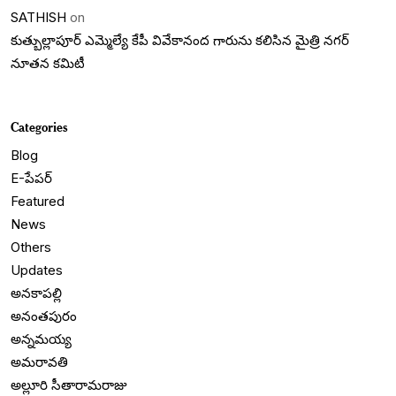
SATHISH
on
కుత్బుల్లాపూర్ ఎమ్మెల్యే కేపీ వివేకానంద గారును కలిసిన మైత్రి నగర్
నూతన కమిటీ
Categories
Blog
E-పేపర్
Featured
News
Others
Updates
అనకాపల్లి
అనంతపురం
అన్నమయ్య
అమరావతి
అల్లూరి సీతారామరాజు