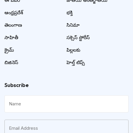
ఆంధ్రప్రదేశ్
భక్తి
తెలంగాణ
సినిమా
సాహితీ
సక్సెస్ స్టోరీస్
క్రైమ్
పిల్లలకు
బిజినెస్
హెల్త్ టిప్స్
Subscribe