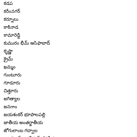
కడప
కరీంనగర్
కర్నూలు
కాకినాడ
కామారెడ్డి
కుమురం భీమ్ ఆసిఫాబాద్
కృష్ణా
క్రైమ్
ఖమ్మం
గుంటూరు
గూడూరు
చిత్తూరు
జగిత్యాల
జనగాం
జయశంకర్ భూపాలపల్లి
జాతీయ అంతర్జాతీయ
జోగులాంబ గద్వాల