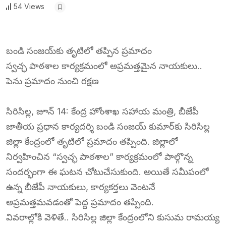
54 Views
బండి సంజయ్‌కు తృటిలో తప్పిన ప్రమాదం
స్వచ్ఛ పాఠశాల కార్యక్రమంలో అప్రమత్తమైన నాయకులు..
పెను ప్రమాదం నుంచి రక్షణ
సిరిసిల్ల, జూన్ 14: కేంద్ర హోంశాఖ సహాయ మంత్రి, బీజేపీ
జాతీయ ప్రధాన కార్యదర్శి బండి సంజయ్ కుమార్‌కు సిరిసిల్ల
జిల్లా కేంద్రంలో తృటిలో ప్రమాదం తప్పింది. జిల్లాలో
నిర్వహించిన “స్వచ్ఛ పాఠశాల” కార్యక్రమంలో పాల్గొన్న
సందర్భంగా ఈ ఘటన చోటుచేసుకుంది. అయితే సమీపంలో
ఉన్న బీజేపీ నాయకులు, కార్యకర్తలు వెంటనే
అప్రమత్తమవడంతో పెద్ద ప్రమాదం తప్పింది.
వివరాల్లోకి వెళితే.. సిరిసిల్ల జిల్లా కేంద్రంలోని కుసుమ రామయ్య