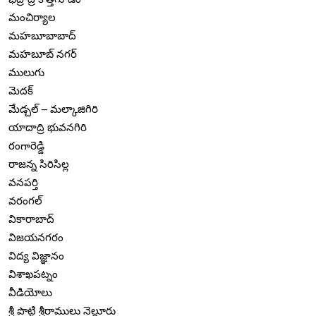
మంచిర్యాల
మహబూబాబాద్
మహబూబ్ నగర్
ములుగు
మెదక్
మేడ్చల్ – మల్కాజిగిరి
యాదాద్రి భువనగిరి
రంగారెడ్డి
రాజన్న సిరిసిల్ల
వనపర్తి
వరంగల్
వికారాబాద్
విజయనగరం
విద్య విజ్ఞానం
విశాఖపట్నం
వీడియోలు
శ్రీ పొట్టి శ్రీరాములు నెల్లూరు