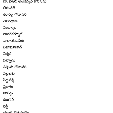
డా. బిఆర్ అంబేద్కర్ కోనసీమ
తిరుపతి
తూర్పు గోదావరి
తెలంగాణ
నంద్యాల
నాగర్‌కర్నూల్
నారాయణపేట
నిజామాబాద్
నిర్మల్
పల్నాడు
పశ్చిమ గోదావరి
పిల్లలకు
పెద్దపల్లి
ప్రకాశం
బాపట్ల
బిజినెస్
భక్తి
భద్రాద్రి కొత్తగూడెం