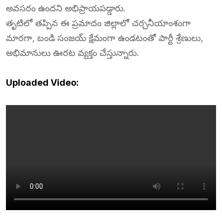
అవసరం ఉందని అభిప్రాయపడ్డారు.
తృటిలో తప్పిన ఈ ప్రమాదం జిల్లాలో చర్చనీయాంశంగా
మారగా, బండి సంజయ్ క్షేమంగా ఉండటంతో పార్టీ శ్రేణులు,
అభిమానులు ఊరట వ్యక్తం చేస్తున్నారు.
Uploaded Video: