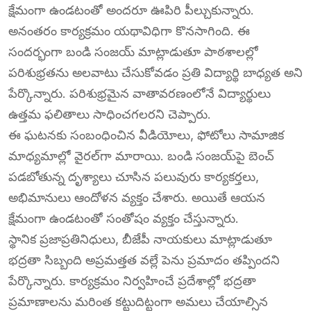
క్షేమంగా ఉండటంతో అందరూ ఊపిరి పీల్చుకున్నారు.
అనంతరం కార్యక్రమం యథావిధిగా కొనసాగింది. ఈ
సందర్భంగా బండి సంజయ్ మాట్లాడుతూ పాఠశాలల్లో
పరిశుభ్రతను అలవాటు చేసుకోవడం ప్రతి విద్యార్థి బాధ్యత అని
పేర్కొన్నారు. పరిశుభ్రమైన వాతావరణంలోనే విద్యార్థులు
ఉత్తమ ఫలితాలు సాధించగలరని చెప్పారు.
ఈ ఘటనకు సంబంధించిన వీడియోలు, ఫోటోలు సామాజిక
మాధ్యమాల్లో వైరల్‌గా మారాయి. బండి సంజయ్‌పై బెంచ్
పడబోతున్న దృశ్యాలు చూసిన పలువురు కార్యకర్తలు,
అభిమానులు ఆందోళన వ్యక్తం చేశారు. అయితే ఆయన
క్షేమంగా ఉండటంతో సంతోషం వ్యక్తం చేస్తున్నారు.
స్థానిక ప్రజాప్రతినిధులు, బీజేపీ నాయకులు మాట్లాడుతూ
భద్రతా సిబ్బంది అప్రమత్తత వల్లే పెను ప్రమాదం తప్పిందని
పేర్కొన్నారు. కార్యక్రమం నిర్వహించే ప్రదేశాల్లో భద్రతా
ప్రమాణాలను మరింత కట్టుదిట్టంగా అమలు చేయాల్సిన