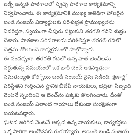
జడ్పీ ఉన్నత పాఠశాలలో స్వచ్ఛ పాఠశాల కార్యక్రమాన్ని
నిర్వహించారు. ఈ కార్యక్రమానికి ముఖ్య అతిథిగా హాజరైన
బండి సంజయ్ విద్యార్థులకు పరిశుభ్రత ప్రాముఖ్యతను
వివరిస్తూ, స్వయంగా చీపురు పట్టుకుని తరగతి గదిని శుభ్రం
చేశారు. పాఠశాల పరిసరాలను పరిశీలిస్తూ తరగతి గదిలో
చెత్తను తొలగించే కార్యక్రమంలో పాల్గొన్నారు.
ఈ సందర్భంగా తరగతి గదిలో ఉన్న పాత బెంచీలను
సర్దుతున్న సమయంలో ఒక భారీ బెంచ్ అకస్మాత్తుగా
సమతుల్యత కోల్పోయి బండి సంజయ్ వైపు పడింది. క్షణాల్లో
పరిస్థితిని గుర్తించిన స్థానిక బీజేపీ నాయకులు, భద్రతా సిబ్బంది
వెంటనే స్పందించి ఆ బెంచ్‌ను పక్కకు తొలగించారు. దీంతో
బండి సంజయ్ ఎలాంటి గాయాలు లేకుండా సురక్షితంగా
బయటపడ్డారు.
ఘటన జరిగిన వెంటనే అక్కడ ఉన్న నాయకులు, కార్యకర్తలు
ఒక్కసారిగా ఆందోళనకు గురయ్యారు. అయితే బండి సంజయ్