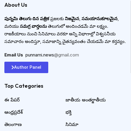
About Us
పున్నమి తెలుగు దిన పత్రిక
ప్రజలకు
నిజమైన
,
సమయానుకూలమైన
,
మరియు
సమగ్ర వార్తలను
తెలుగులో అందించడమే మా లక్ష్యం.
రాజకీయాలు నుంచి సినిమాలు వరకూ అన్ని విభాగాల్లో విశ్వసనీయ
సమాచారం అందిస్తూ, సమాజాన్ని చైతన్యవంతం చేయడమే మా కర్తవ్యం.
Email Us
:
punnami.news
@gmail.com
Author Panel
Top Categories​
ఈ పేపర్
జాతీయ అంతర్జాతీయ
ఆంధ్రప్రదేశ్
భక్తి
తెలంగాణ
సినిమా