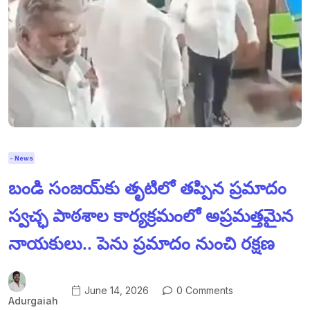
- News
బండి సంజయ్‌కు తృటిలో తప్పిన ప్రమాదం
స్వచ్ఛ పాఠశాల కార్యక్రమంలో అప్రమత్తమైన
నాయకులు.. పెను ప్రమాదం నుంచి రక్షణ
June 14, 2026
0 Comments
Adurgaiah