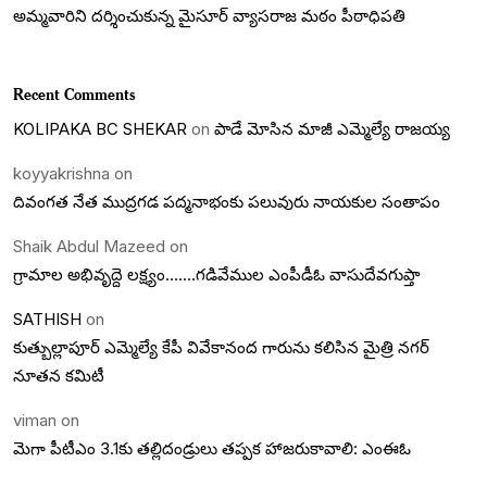
అమ్మవారిని దర్శించుకున్న మైసూర్ వ్యాసరాజ మఠం పీఠాధిపతి
Recent Comments
KOLIPAKA BC SHEKAR
on
పాడే మోసిన మాజీ ఎమ్మెల్యే రాజయ్య
koyyakrishna
on
దివంగత నేత ముద్రగడ పద్మనాభంకు పలువురు నాయకుల సంతాపం
Shaik Abdul Mazeed
on
గ్రామాల అభివృద్దె లక్ష్యం…….గడివేముల ఎంపీడీఓ వాసుదేవగుప్తా
SATHISH
on
కుత్బుల్లాపూర్ ఎమ్మెల్యే కేపీ వివేకానంద గారును కలిసిన మైత్రి నగర్
నూతన కమిటీ
viman
on
మెగా పీటీఎం 3.1కు తల్లిదండ్రులు తప్పక హాజరుకావాలి: ఎంఈఓ