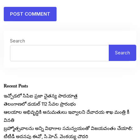
Search
Search
Recent Posts
ఇచ్చోడలో సిపిఐ ప్రజా చైతన్య పాదయాత్ర
తెలంగాణలో డయల్‌ 112 సేవల ప్రారంభం
ఆలయాల అభివృద్ధికి అనుమతులు ఇవ్వాలని దేవాదయ శాఖ మంత్రి కీ
వినతి
బ్రహ్మోత్సవాలను అన్ని విభాగాల సమన్వయంతో విజయవంతం చేయాలి:
టీటీడీ అదనపు ఈవో, సి.హెచ్. వెంకయ్య చౌదరి