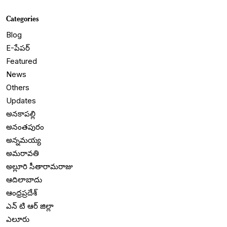
Categories
Blog
E-పేపర్
Featured
News
Others
Updates
అనకాపల్లి
అనంతపురం
అన్నమయ్య
అమరావతి
అల్లూరి సీతారామరాజు
ఆదిలాబాదు
ఆంధ్రప్రదేశ్
ఎన్ టి ఆర్ జిల్లా
ఎలూరు