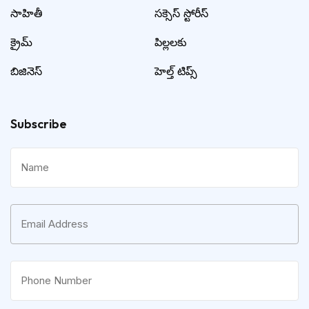
సాహితీ
సక్సెస్ స్టోరీస్
క్రైమ్
పిల్లలకు
బిజినెస్
హెల్త్ టిప్స్
Subscribe