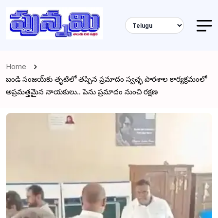
Home
బండి సంజయ్‌కు తృటిలో తప్పిన ప్రమాదం స్వచ్ఛ పాఠశాల కార్యక్రమంలో
అప్రమత్తమైన నాయకులు.. పెను ప్రమాదం నుంచి రక్షణ