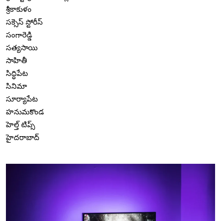
శ్రీకాకుళం
సక్సెస్ స్టోరీస్
సంగారెడ్డి
సత్యసాయి
సాహితీ
సిద్ధిపేట
సినిమా
సూర్యాపేట
హనుమకొండ
హెల్త్ టిప్స్
హైదరాబాద్