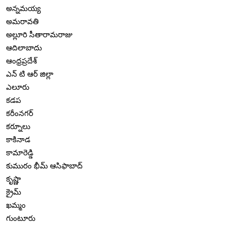
అన్నమయ్య
అమరావతి
అల్లూరి సీతారామరాజు
ఆదిలాబాదు
ఆంధ్రప్రదేశ్
ఎన్ టి ఆర్ జిల్లా
ఎలూరు
కడప
కరీంనగర్
కర్నూలు
కాకినాడ
కామారెడ్డి
కుమురం భీమ్ ఆసిఫాబాద్
కృష్ణా
క్రైమ్
ఖమ్మం
గుంటూరు