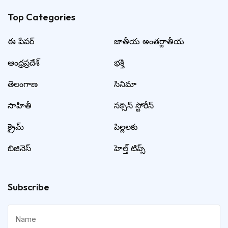
Top Categories​
ఈ పేపర్
జాతీయ అంతర్జాతీయ
ఆంధ్రప్రదేశ్
భక్తి
తెలంగాణ
సినిమా
సాహితీ
సక్సెస్ స్టోరీస్
క్రైమ్
పిల్లలకు
బిజినెస్
హెల్త్ టిప్స్
Subscribe