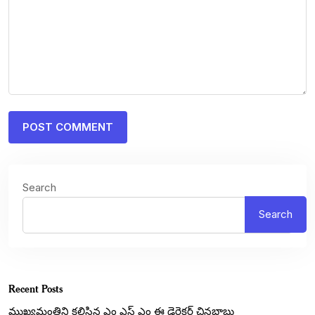
Search
Search
Recent Posts
ముఖ్యమంత్రిని కలిసిన ఎం ఎస్ ఎం ఈ డైరెక్టర్ చినబాబు