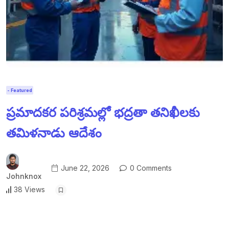
- Featured
ప్రమాదకర పరిశ్రమల్లో భద్రతా తనిఖీలకు
తమిళనాడు ఆదేశం
June 22, 2026
0 Comments
Johnknox
38 Views