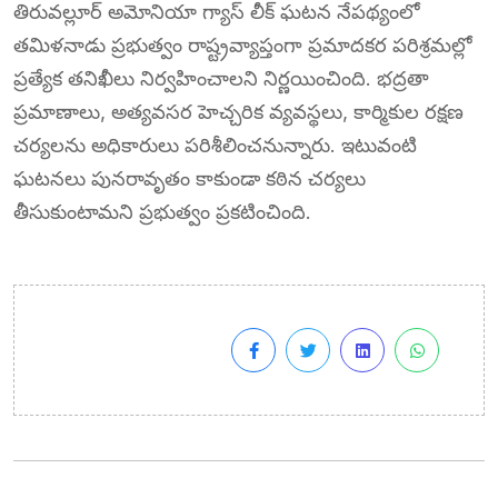
తిరువల్లూర్ అమోనియా గ్యాస్ లీక్ ఘటన నేపథ్యంలో
తమిళనాడు ప్రభుత్వం రాష్ట్రవ్యాప్తంగా ప్రమాదకర పరిశ్రమల్లో
ప్రత్యేక తనిఖీలు నిర్వహించాలని నిర్ణయించింది. భద్రతా
ప్రమాణాలు, అత్యవసర హెచ్చరిక వ్యవస్థలు, కార్మికుల రక్షణ
చర్యలను అధికారులు పరిశీలించనున్నారు. ఇటువంటి
ఘటనలు పునరావృతం కాకుండా కఠిన చర్యలు
తీసుకుంటామని ప్రభుత్వం ప్రకటించింది.