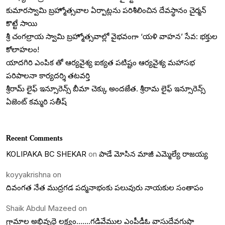
కుమారస్వామి బ్రహ్మోత్సవాల ఏర్పాట్లను పరిశీలించిన దేవస్థానం చైర్మన్
కొట్టే సాయి
శ్రీ చంగల్రాయ స్వామి బ్రహ్మోత్సవాల్లో వైభవంగా ‘యళి వాహన’ సేవ: భక్తుల
కోలాహలం!
యాదగిరి ఎంపిక తో ఆర్యవైశ్య ఐక్యత పటిష్టం ఆర్యవైశ్య మహాసభ
పరిపాలనా కార్యదర్శి తటవర్తి
శ్రీరామ్ లైఫ్ ఇన్సూరెన్స్ బీమా చెక్కు అందజేత. శ్రీరామ లైఫ్ ఇన్సూరెన్స్
ఏజెంట్ కమ్మరి సతీష్
Recent Comments
KOLIPAKA BC SHEKAR
on
పాడే మోసిన మాజీ ఎమ్మెల్యే రాజయ్య
koyyakrishna
on
దివంగత నేత ముద్రగడ పద్మనాభంకు పలువురు నాయకుల సంతాపం
Shaik Abdul Mazeed
on
గ్రామాల అభివృద్దె లక్ష్యం…….గడివేముల ఎంపీడీఓ వాసుదేవగుప్తా