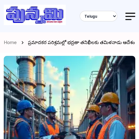
Home
ప్రమాదకర పరిశ్రమల్లో భద్రతా తనిఖీలకు తమిళనాడు ఆదేశం