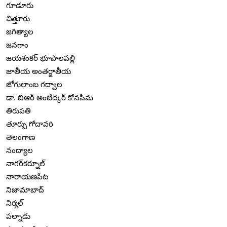
గూడూరు
చిత్తూరు
జగిత్యాల
జనగాం
జయశంకర్ భూపాలపల్లి
జాతీయ అంతర్జాతీయ
జోగులాంబ గద్వాల
డా. బిఆర్ అంబేద్కర్ కోనసీమ
తిరుపతి
తూర్పు గోదావరి
తెలంగాణ
నంద్యాల
నాగర్‌కర్నూల్
నారాయణపేట
నిజామాబాద్
నిర్మల్
పల్నాడు