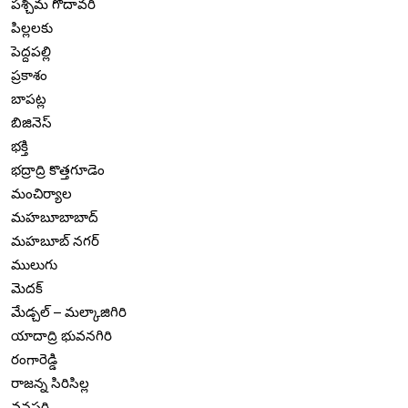
పశ్చిమ గోదావరి
పిల్లలకు
పెద్దపల్లి
ప్రకాశం
బాపట్ల
బిజినెస్
భక్తి
భద్రాద్రి కొత్తగూడెం
మంచిర్యాల
మహబూబాబాద్
మహబూబ్ నగర్
ములుగు
మెదక్
మేడ్చల్ – మల్కాజిగిరి
యాదాద్రి భువనగిరి
రంగారెడ్డి
రాజన్న సిరిసిల్ల
వనపర్తి