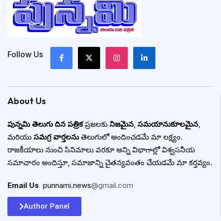
Follow Us
About Us
పున్నమి తెలుగు దిన పత్రిక
ప్రజలకు
నిజమైన
,
సమయానుకూలమైన
,
మరియు
సమగ్ర వార్తలను
తెలుగులో అందించడమే మా లక్ష్యం.
రాజకీయాలు నుంచి సినిమాలు వరకూ అన్ని విభాగాల్లో విశ్వసనీయ
సమాచారం అందిస్తూ, సమాజాన్ని చైతన్యవంతం చేయడమే మా కర్తవ్యం.
Email Us
:
punnami.news
@gmail.com
Author Panel