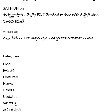
SATHISH
on
కుత్బుల్లాపూర్ ఎమ్మెల్యే కేపీ వివేకానంద గారును కలిసిన మైత్రి నగర్
నూతన కమిటీ
viman
on
మెగా పీటీఎం 3.1కు తల్లిదండ్రులు తప్పక హాజరుకావాలి: ఎంఈఓ
Categories
Blog
E-పేపర్
Featured
News
Others
Updates
అనకాపల్లి
అనంతపురం