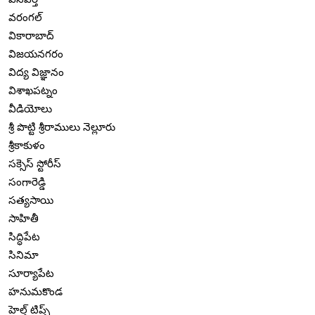
వరంగల్
వికారాబాద్
విజయనగరం
విద్య విజ్ఞానం
విశాఖపట్నం
వీడియోలు
శ్రీ పొట్టి శ్రీరాములు నెల్లూరు
శ్రీకాకుళం
సక్సెస్ స్టోరీస్
సంగారెడ్డి
సత్యసాయి
సాహితీ
సిద్ధిపేట
సినిమా
సూర్యాపేట
హనుమకొండ
హెల్త్ టిప్స్