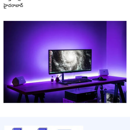
హైదరాబాద్