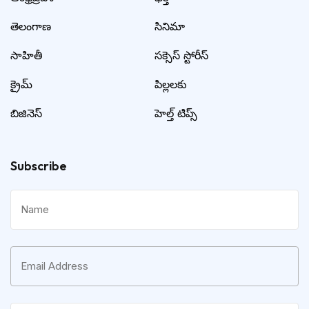
తెలంగాణ
సినిమా
సాహితీ
సక్సెస్ స్టోరీస్
క్రైమ్
పిల్లలకు
బిజినెస్
హెల్త్ టిప్స్
Subscribe