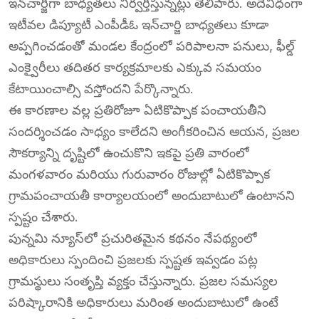
ఇన్‌చార్జిగా బాధ్యతలు నిర్వర్తిస్తున్నట్లు తెలిపారు. అదేవిధంగా
ఇటీవల డిప్యూటీ ఎంపీడీఓ ఇన్‌చార్జి బాధ్యతలు కూడా
అప్పగించడంతో మండల కేంద్రంలో పరిపాలనా పనులు, ఫీల్డ్
ఎంక్వైరీలు తదితర కార్యక్రమాలకు ఎక్కువ సమయం
కేటాయించాల్సి వస్తోందని పేర్కొన్నారు.
ఈ కారణాల వల్ల ప్రతిరోజూ ఏటికొప్పాక పంచాయతీని
సందర్శించడం సాధ్యం కాలేదని అంగీకరించిన ఆయన, ప్రజల
సౌకర్యాన్ని దృష్టిలో ఉంచుకొని ఇకపై ప్రతి వారంలో
మంగళవారం మరియు గురువారం రోజుల్లో ఏటికొప్పాక
గ్రామపంచాయతీ కార్యాలయంలో అందుబాటులో ఉంటానని
స్పష్టం చేశారు.
పున్నమి న్యూస్‌లో ప్రచురితమైన కథనం నేపథ్యంలో
అధికారులు స్పందించి ప్రజలకు స్పష్టత ఇవ్వడం పట్ల
గ్రామస్థులు సంతృప్తి వ్యక్తం చేస్తున్నారు. ప్రజల సమస్యల
పరిష్కారానికి అధికారులు మరింత అందుబాటులో ఉంటే