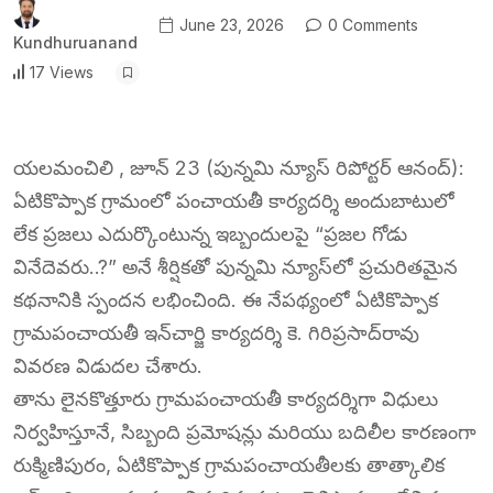
June 23, 2026
0 Comments
Kundhuruanand
17 Views
యలమంచిలి , జూన్ 23 (పున్నమి న్యూస్ రిపోర్టర్ ఆనంద్):
ఏటికొప్పాక గ్రామంలో పంచాయతీ కార్యదర్శి అందుబాటులో
లేక ప్రజలు ఎదుర్కొంటున్న ఇబ్బందులపై “ప్రజల గోడు
వినేదెవరు..?” అనే శీర్షికతో పున్నమి న్యూస్‌లో ప్రచురితమైన
కథనానికి స్పందన లభించింది. ఈ నేపథ్యంలో ఏటికొప్పాక
గ్రామపంచాయతీ ఇన్‌చార్జి కార్యదర్శి కె. గిరిప్రసాద్‌రావు
వివరణ విడుదల చేశారు.
తాను లైనకొత్తూరు గ్రామపంచాయతీ కార్యదర్శిగా విధులు
నిర్వహిస్తూనే, సిబ్బంది ప్రమోషన్లు మరియు బదిలీల కారణంగా
రుక్మిణిపురం, ఏటికొప్పాక గ్రామపంచాయతీలకు తాత్కాలిక