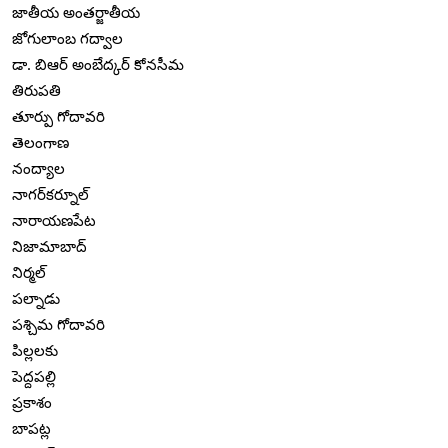
జాతీయ అంతర్జాతీయ
జోగులాంబ గద్వాల
డా. బిఆర్ అంబేద్కర్ కోనసీమ
తిరుపతి
తూర్పు గోదావరి
తెలంగాణ
నంద్యాల
నాగర్‌కర్నూల్
నారాయణపేట
నిజామాబాద్
నిర్మల్
పల్నాడు
పశ్చిమ గోదావరి
పిల్లలకు
పెద్దపల్లి
ప్రకాశం
బాపట్ల