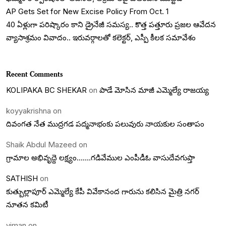
AP Gets Set for New Excise Policy From Oct. 1
40 ఏళ్లుగా పరిష్కారం కాని డ్రైనేజీ సమస్య.. కొత్త పత్తూరు ప్రజల ఆవేదన
వ్యాసాశ్రమం వివాదం.. ఇరువర్గాలతో కలెక్టర్, ఎస్పీ కీలక సమావేశం
Recent Comments
KOLIPAKA BC SHEKAR
on
పాడే మోసిన మాజీ ఎమ్మెల్యే రాజయ్య
koyyakrishna
on
దివంగత నేత ముద్రగడ పద్మనాభంకు పలువురు నాయకుల సంతాపం
Shaik Abdul Mazeed
on
గ్రామాల అభివృద్దె లక్ష్యం…….గడివేముల ఎంపీడీఓ వాసుదేవగుప్తా
SATHISH
on
కుత్బుల్లాపూర్ ఎమ్మెల్యే కేపీ వివేకానంద గారును కలిసిన మైత్రి నగర్
నూతన కమిటీ
viman
on