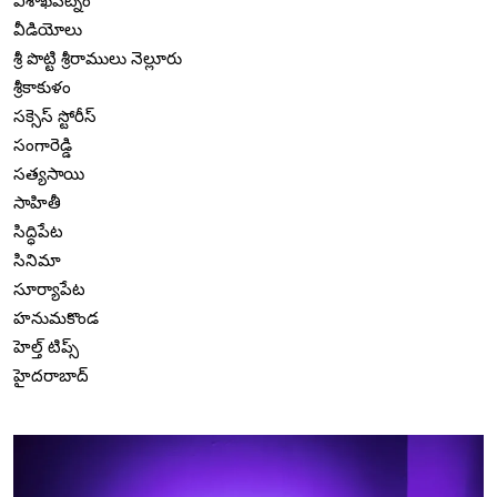
విశాఖపట్నం
వీడియోలు
శ్రీ పొట్టి శ్రీరాములు నెల్లూరు
శ్రీకాకుళం
సక్సెస్ స్టోరీస్
సంగారెడ్డి
సత్యసాయి
సాహితీ
సిద్ధిపేట
సినిమా
సూర్యాపేట
హనుమకొండ
హెల్త్ టిప్స్
హైదరాబాద్