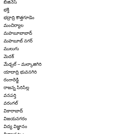
బిజినెస్
భక్తి
భద్రాద్రి కొత్తగూడెం
మంచిర్యాల
మహబూబాబాద్
మహబూబ్ నగర్
ములుగు
మెదక్
మేడ్చల్ – మల్కాజిగిరి
యాదాద్రి భువనగిరి
రంగారెడ్డి
రాజన్న సిరిసిల్ల
వనపర్తి
వరంగల్
వికారాబాద్
విజయనగరం
విద్య విజ్ఞానం