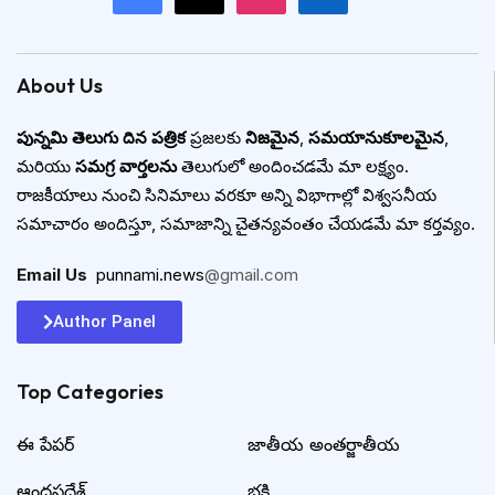
About Us
పున్నమి తెలుగు దిన పత్రిక
ప్రజలకు
నిజమైన
,
సమయానుకూలమైన
,
మరియు
సమగ్ర వార్తలను
తెలుగులో అందించడమే మా లక్ష్యం.
రాజకీయాలు నుంచి సినిమాలు వరకూ అన్ని విభాగాల్లో విశ్వసనీయ
సమాచారం అందిస్తూ, సమాజాన్ని చైతన్యవంతం చేయడమే మా కర్తవ్యం.
Email Us
:
punnami.news
@gmail.com
Author Panel
Top Categories​
ఈ పేపర్
జాతీయ అంతర్జాతీయ
ఆంధ్రప్రదేశ్
భక్తి