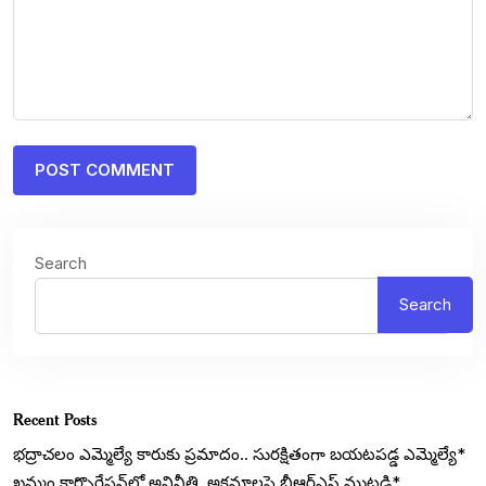
Search
Search
Recent Posts
భద్రాచలం ఎమ్మెల్యే కారుకు ప్రమాదం.. సురక్షితంగా బయటపడ్డ ఎమ్మెల్యే*
ఖమ్మం కార్పొరేషన్‌లో అవినీతి, అక్రమాలపై బీఆర్ఎస్ ముట్టడి*