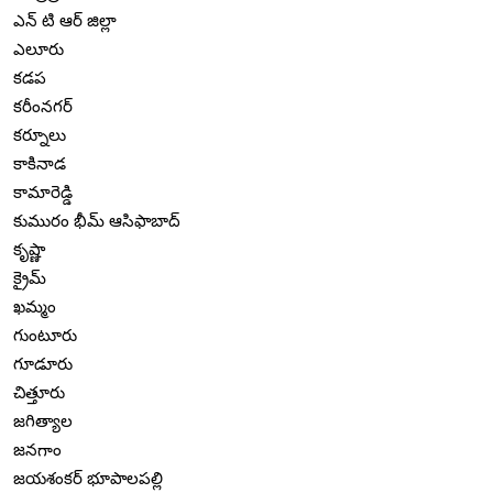
ఎన్ టి ఆర్ జిల్లా
ఎలూరు
కడప
కరీంనగర్
కర్నూలు
కాకినాడ
కామారెడ్డి
కుమురం భీమ్ ఆసిఫాబాద్
కృష్ణా
క్రైమ్
ఖమ్మం
గుంటూరు
గూడూరు
చిత్తూరు
జగిత్యాల
జనగాం
జయశంకర్ భూపాలపల్లి