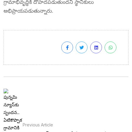
గ్రామాభివృద్ధికి దోహదపడుతుందని స్థానికులు
అభిప్రాయపడుతున్నారు.
Previous Article