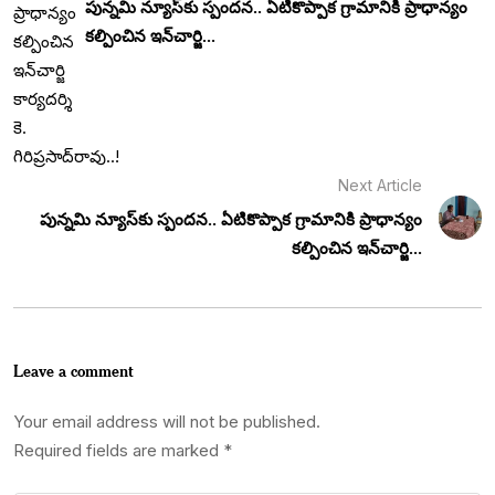
పున్నమి న్యూస్‌కు స్పందన.. ఏటికొప్పాక గ్రామానికి ప్రాధాన్యం
కల్పించిన ఇన్‌చార్జి...
Next Article
పున్నమి న్యూస్‌కు స్పందన.. ఏటికొప్పాక గ్రామానికి ప్రాధాన్యం
కల్పించిన ఇన్‌చార్జి...
Leave a comment
Your email address will not be published.
Required fields are marked
*