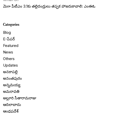
మెగా పీటీఎం 3.1కు తల్లిదండ్రులు తప్పక హాజరుకావాలి: ఎంఈఓ
Categories
Blog
E-పేపర్
Featured
News
Others
Updates
అనకాపల్లి
అనంతపురం
అన్నమయ్య
అమరావతి
అల్లూరి సీతారామరాజు
ఆదిలాబాదు
ఆంధ్రప్రదేశ్