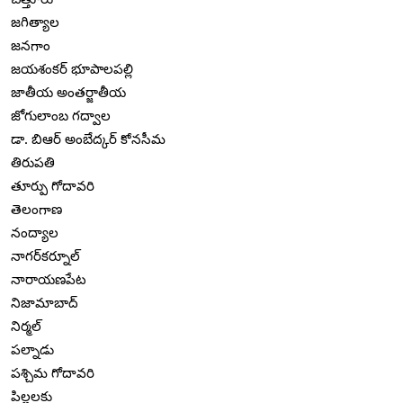
జగిత్యాల
జనగాం
జయశంకర్ భూపాలపల్లి
జాతీయ అంతర్జాతీయ
జోగులాంబ గద్వాల
డా. బిఆర్ అంబేద్కర్ కోనసీమ
తిరుపతి
తూర్పు గోదావరి
తెలంగాణ
నంద్యాల
నాగర్‌కర్నూల్
నారాయణపేట
నిజామాబాద్
నిర్మల్
పల్నాడు
పశ్చిమ గోదావరి
పిల్లలకు