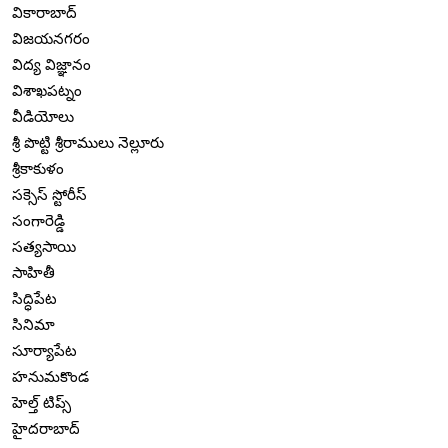
వికారాబాద్
విజయనగరం
విద్య విజ్ఞానం
విశాఖపట్నం
వీడియోలు
శ్రీ పొట్టి శ్రీరాములు నెల్లూరు
శ్రీకాకుళం
సక్సెస్ స్టోరీస్
సంగారెడ్డి
సత్యసాయి
సాహితీ
సిద్ధిపేట
సినిమా
సూర్యాపేట
హనుమకొండ
హెల్త్ టిప్స్
హైదరాబాద్