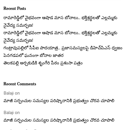
Recent Posts
రామారెడ్డిలో వైభవంగా ఆషాడ మాస బోనాలు.. భక్తిశ్రద్ధలతో ఎల్లమ్మకు
నైవేద్య సమర్పణ!
రామారెడ్డిలో వైభవంగా ఆషాడ మాస బోనాలు.. భక్తిశ్రద్ధలతో ఎల్లమ్మకు
నైవేద్య సమర్పణ!
గంట్రావుపల్లిలో సీపీఐ పాదయాత్ర.. ప్రజాసమస్యలపై డిహెచ్‌పిఎస్ ధ్వజం
పెనగడపలో ఘనంగా బోనాల జాతర
తెలకపల్లి అర్చకుడికి శృంగేరి పీఠం ప్రశంసా పత్రం
Recent Comments
Balaji
on
మాజీ సర్పంచుల సమస్యల పరిష్కారానికి ప్రభుత్వం చొరవ చూపాలి
Balaji
on
మాజీ సర్పంచుల సమస్యల పరిష్కారానికి ప్రభుత్వం చొరవ చూపాలి