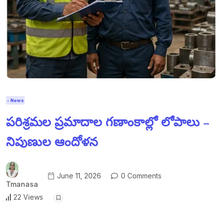
- News
పరిశ్రమల ప్రమాదాల గణాంకాల్లో లోపాలు –
నిపుణుల ఆందోళన
June 11, 2026
0 Comments
Tmanasa
22 Views