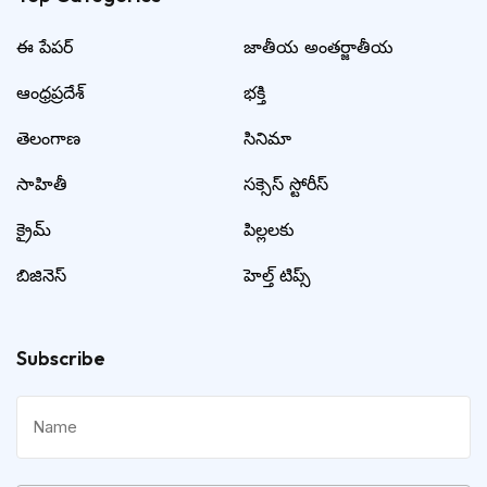
ఈ పేపర్
జాతీయ అంతర్జాతీయ
ఆంధ్రప్రదేశ్
భక్తి
తెలంగాణ
సినిమా
సాహితీ
సక్సెస్ స్టోరీస్
క్రైమ్
పిల్లలకు
బిజినెస్
హెల్త్ టిప్స్
Subscribe