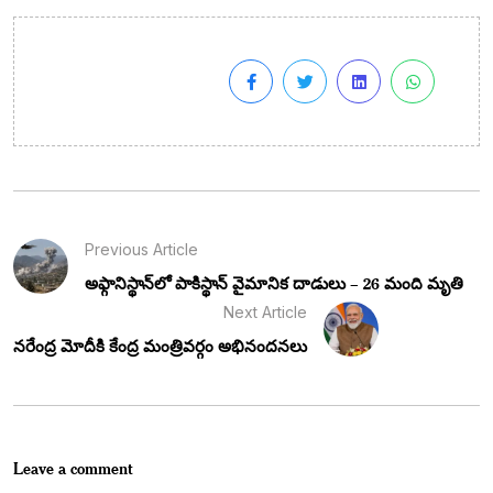
Previous Article
అఫ్గానిస్థాన్‌లో పాకిస్థాన్ వైమానిక దాడులు – 26 మంది మృతి
Next Article
నరేంద్ర మోదీకి కేంద్ర మంత్రివర్గం అభినందనలు
Leave a comment