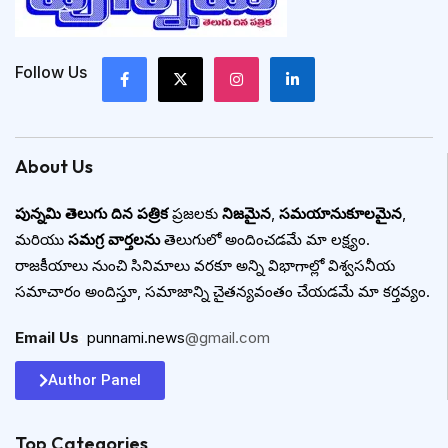
Follow Us
About Us
పున్నమి తెలుగు దిన పత్రిక
ప్రజలకు
నిజమైన
,
సమయానుకూలమైన
,
మరియు
సమగ్ర వార్తలను
తెలుగులో అందించడమే మా లక్ష్యం.
రాజకీయాలు నుంచి సినిమాలు వరకూ అన్ని విభాగాల్లో విశ్వసనీయ
సమాచారం అందిస్తూ, సమాజాన్ని చైతన్యవంతం చేయడమే మా కర్తవ్యం.
Email Us
:
punnami.news
@gmail.com
Author Panel
Top Categories​