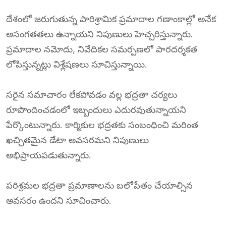
దేశంలో జరుగుతున్న పారిశ్రామిక ప్రమాదాల గణాంకాల్లో అనేక
అసంగతతలు ఉన్నాయని నిపుణులు హెచ్చరిస్తున్నారు.
ప్రమాదాల నమోదు, నివేదికల సమర్పణలో పారదర్శకత
లోపిస్తున్నట్లు విశ్లేషణలు సూచిస్తున్నాయి.
సరైన సమాచారం లేకపోవడం వల్ల భద్రతా చర్యలు
రూపొందించడంలో ఇబ్బందులు ఎదురవుతున్నాయని
పేర్కొంటున్నారు. కార్మికుల భద్రతకు సంబంధించి మరింత
ఖచ్చితమైన డేటా అవసరమని నిపుణులు
అభిప్రాయపడుతున్నారు.
పరిశ్రమల భద్రతా ప్రమాణాలను బలోపేతం చేయాల్సిన
అవసరం ఉందని సూచించారు.