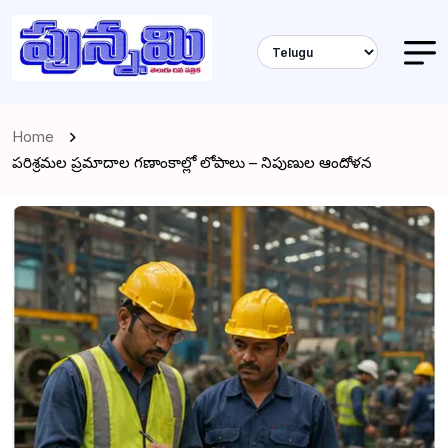
Home
పరిశ్రమల ప్రమాదాల గణాంకాల్లో లోపాలు – నిపుణుల ఆందోళన