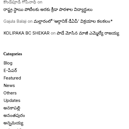
కొండేపూడి గోపీనాథ్
on
రాష్ట్ర స్ధాయి పోటీలకు అరకు క్రీడా పాఠశాల విద్యార్ధులు
Gajula Balaji
on
మల్లారంలో ‘ఆర్గానిక్ డీఏపీ’ విక్రయాల కలకలం*
KOLIPAKA BC SHEKAR
on
పాడే మోసిన మాజీ ఎమ్మెల్యే రాజయ్య
Categories
Blog
E-పేపర్
Featured
News
Others
Updates
అనకాపల్లి
అనంతపురం
అన్నమయ్య