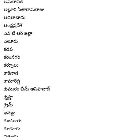
అమరావతి
అల్లూరి సీతారామరాజు
ఆదిలాబాదు
ఆంధ్రప్రదేశ్
ఎన్ టి ఆర్ జిల్లా
ఎలూరు
కడప
కరీంనగర్
కర్నూలు
కాకినాడ
కామారెడ్డి
కుమురం భీమ్ ఆసిఫాబాద్
కృష్ణా
క్రైమ్
ఖమ్మం
గుంటూరు
గూడూరు
చిత్తూరు