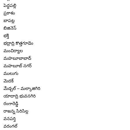
పెద్దపల్లి
ప్రకాశం
బాపట్ల
బిజినెస్
భక్తి
భద్రాద్రి కొత్తగూడెం
మంచిర్యాల
మహబూబాబాద్
మహబూబ్ నగర్
ములుగు
మెదక్
మేడ్చల్ – మల్కాజిగిరి
యాదాద్రి భువనగిరి
రంగారెడ్డి
రాజన్న సిరిసిల్ల
వనపర్తి
వరంగల్