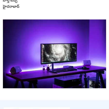
హెల్త్ టిప్స్
హైదరాబాద్