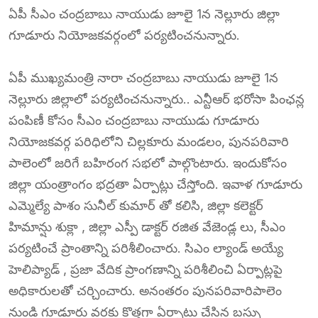
ఏపీ సీఎం చంద్రబాబు నాయుడు జూలై 1న నెల్లూరు జిల్లా
గూడూరు నియోజకవర్గంలో పర్యటించనున్నారు.
ఏపీ ముఖ్యమంత్రి నారా చంద్రబాబు నాయుడు జూలై 1న
నెల్లూరు జిల్లాలో పర్యటించనున్నారు.. ఎన్టీఆర్ భరోసా పింఛన్ల
పంపిణీ కోసం సీఎం చంద్రబాబు నాయుడు గూడూరు
నియోజకవర్గ పరిధిలోని చిల్లకూరు మండలం, పునపరివారి
పాలెంలో జరిగే బహిరంగ సభలో పాల్గొంటారు. ఇందుకోసం
జిల్లా యంత్రాంగం భద్రతా ఏర్పాట్లు చేస్తోంది. ఇవాళ గూడూరు
ఎమ్మెల్యే పాశం సునీల్ కుమార్ తో కలిసి, జిల్లా కలెక్టర్
హిమాన్షు శుక్లా , జిల్లా ఎస్పీ డాక్టర్ రజిత వేజెండ్ల లు, సీఎం
పర్యటించే ప్రాంతాన్ని పరిశీలించారు. సిఎం ల్యాండ్ అయ్యే
హెలిప్యాడ్ , ప్రజా వేదిక ప్రాంగణాన్ని పరిశీలించి ఏర్పాట్లపై
అధికారులతో చర్చించారు. అనంతరం పునపరివారిపాలెం
నుండి గూడూరు వరకు కొత్తగా ఏర్పాటు చేసిన బస్సు