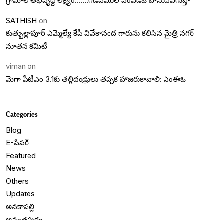
గ్రామాల అభివృద్దె లక్ష్యం…….గడివేముల ఎంపీడీఓ వాసుదేవగుప్తా
SATHISH
on
కుత్బుల్లాపూర్ ఎమ్మెల్యే కేపీ వివేకానంద గారును కలిసిన మైత్రి నగర్
నూతన కమిటీ
viman
on
మెగా పీటీఎం 3.1కు తల్లిదండ్రులు తప్పక హాజరుకావాలి: ఎంఈఓ
Categories
Blog
E-పేపర్
Featured
News
Others
Updates
అనకాపల్లి
అనంతపురం