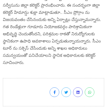
సర్వీసును జిల్లా కలెక్టర్ ప్రారంభించారు. ఈ సందర్భంగా జిల్లా
కలెక్టర్ హిమాన్షు శుక్లా మాట్లాడుతూ.. సీఎం ప్రోగ్రాం ను
విజయవంతం చేసినందుకు అన్ని ఏర్పాట్లు చేస్తున్నామన్నారు.
గత రెండేళ్లుగా గూడూరు నియోజకవర్గం పారిశ్రామికంగా
అభివృద్ధి చెందుతోందని, పరిశ్రమల రాకతో నిరుద్యోగులకు
స్థానికంగా ఉపాధి అవకాశాలు ఏర్పడుతున్నాయన్నారు. సీఎం
టూర్ ను సక్సెస్ చేసేందుకు అన్ని శాఖల అధికారులు
సమన్వయంతో పనిచేయాలని స్థానిక అధికారులకు కలెక్టర్
సూచించారు.