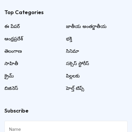
Top Categories​
ఈ పేపర్
జాతీయ అంతర్జాతీయ
ఆంధ్రప్రదేశ్
భక్తి
తెలంగాణ
సినిమా
సాహితీ
సక్సెస్ స్టోరీస్
క్రైమ్
పిల్లలకు
బిజినెస్
హెల్త్ టిప్స్
Subscribe