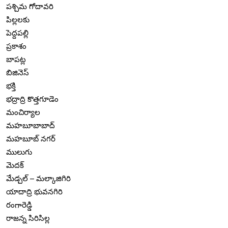
పశ్చిమ గోదావరి
పిల్లలకు
పెద్దపల్లి
ప్రకాశం
బాపట్ల
బిజినెస్
భక్తి
భద్రాద్రి కొత్తగూడెం
మంచిర్యాల
మహబూబాబాద్
మహబూబ్ నగర్
ములుగు
మెదక్
మేడ్చల్ – మల్కాజిగిరి
యాదాద్రి భువనగిరి
రంగారెడ్డి
రాజన్న సిరిసిల్ల