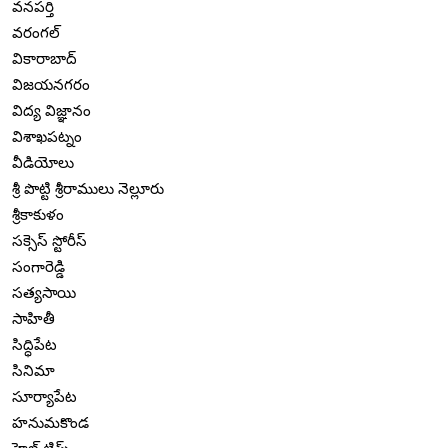
వనపర్తి
వరంగల్
వికారాబాద్
విజయనగరం
విద్య విజ్ఞానం
విశాఖపట్నం
వీడియోలు
శ్రీ పొట్టి శ్రీరాములు నెల్లూరు
శ్రీకాకుళం
సక్సెస్ స్టోరీస్
సంగారెడ్డి
సత్యసాయి
సాహితీ
సిద్ధిపేట
సినిమా
సూర్యాపేట
హనుమకొండ