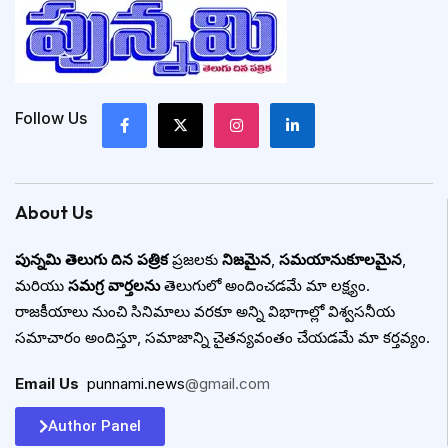
Follow Us
About Us
పున్నమి తెలుగు దిన పత్రిక
ప్రజలకు
నిజమైన
,
సమయానుకూలమైన
,
మరియు
సమగ్ర వార్తలను
తెలుగులో అందించడమే మా లక్ష్యం.
రాజకీయాలు నుంచి సినిమాలు వరకూ అన్ని విభాగాల్లో విశ్వసనీయ
సమాచారం అందిస్తూ, సమాజాన్ని చైతన్యవంతం చేయడమే మా కర్తవ్యం.
Email Us
:
punnami.news
@gmail.com
Author Panel