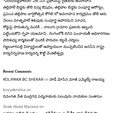
*వరదయ్యపాలెంలో ఎల్ నినో ప్రభావంపై రైతులకు అవగాహన
తల్లిపాలే బిడ్డకు తొలి దివ్య ఔషధం, తల్లిపాల బిడ్డకు సంపూర్ణ ఆరోగ్యం,
ప్రపంచ తల్లిపాల వార్షికోత్సవ కోగిలి లో అవగాహన కార్యక్రమం తొలి ఆరు
నెలలు మాతృపాలే శిశువుకు సంపూర్ణ ఆహారమని సూచన,
రోడ్డుపై పారుతున్న మురికి .. నాలుగు గ్రామాల ప్రజలకు ఇబ్బంది
పట్టించుకోని గృహ యజమాని.. రంగంలోకి దిగిన పంచాయతీ అధికారగణం
పారిశుధ్య కార్మికులతో మురికి పారుదల కట్టడి చర్యలు
గజ్జలవారిపల్లి విద్యార్థులతో ఆప్యాయంగా ముచ్చటించిన జనసేన రాష్ట్ర
కార్యనిర్వహణ కార్యదర్శి కొట్టే వెంకటేశ్వర్లు
Recent Comments
KOLIPAKA BC SHEKAR
on
పాడే మోసిన మాజీ ఎమ్మెల్యే రాజయ్య
koyyakrishna
on
దివంగత నేత ముద్రగడ పద్మనాభంకు పలువురు నాయకుల సంతాపం
Shaik Abdul Mazeed
on