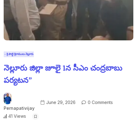
- శ్రీ పొట్టి శ్రీరాములు నెల్లూరు
నెల్లూరు జిల్లా జూలై 1న సీఎం చంద్రబాబు
పర్యటన”
June 29, 2026
0 Comments
Pernapativijay
41 Views