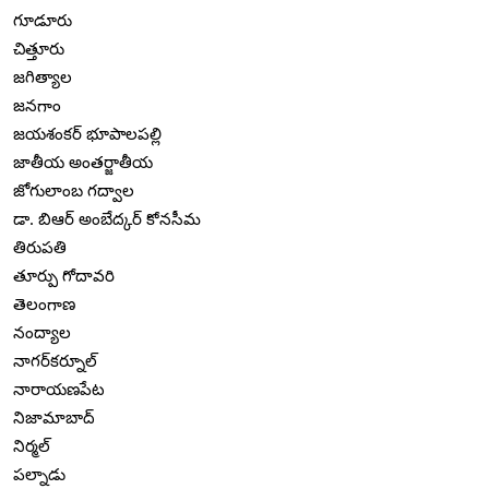
గూడూరు
చిత్తూరు
జగిత్యాల
జనగాం
జయశంకర్ భూపాలపల్లి
జాతీయ అంతర్జాతీయ
జోగులాంబ గద్వాల
డా. బిఆర్ అంబేద్కర్ కోనసీమ
తిరుపతి
తూర్పు గోదావరి
తెలంగాణ
నంద్యాల
నాగర్‌కర్నూల్
నారాయణపేట
నిజామాబాద్
నిర్మల్
పల్నాడు