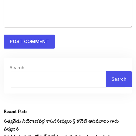
Search
Search
Recent Posts
సత్యవేడు నియోజకవర్గ శాసనసభ్యులు శ్రీ కోనేటి ఆదిమూలం గారు
పర్యటన