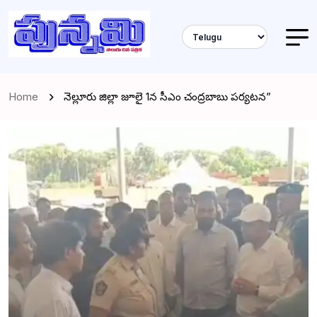
Home
నెల్లూరు జిల్లా జూలై 1న సీఎం చంద్రబాబు పర్యటన”