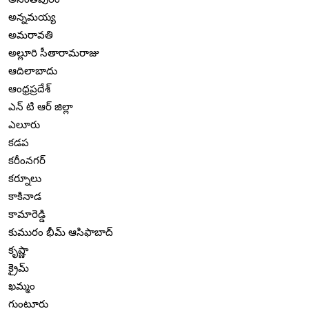
అన్నమయ్య
అమరావతి
అల్లూరి సీతారామరాజు
ఆదిలాబాదు
ఆంధ్రప్రదేశ్
ఎన్ టి ఆర్ జిల్లా
ఎలూరు
కడప
కరీంనగర్
కర్నూలు
కాకినాడ
కామారెడ్డి
కుమురం భీమ్ ఆసిఫాబాద్
కృష్ణా
క్రైమ్
ఖమ్మం
గుంటూరు