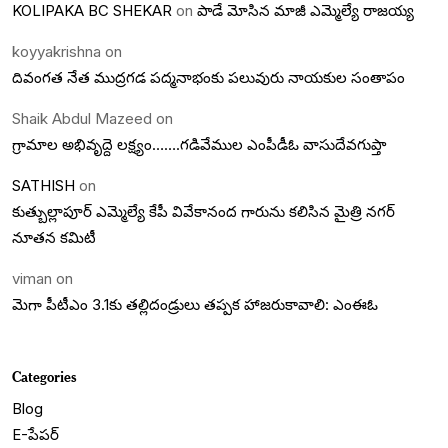
KOLIPAKA BC SHEKAR
on
పాడే మోసిన మాజీ ఎమ్మెల్యే రాజయ్య
koyyakrishna
on
దివంగత నేత ముద్రగడ పద్మనాభంకు పలువురు నాయకుల సంతాపం
Shaik Abdul Mazeed
on
గ్రామాల అభివృద్దె లక్ష్యం…….గడివేముల ఎంపీడీఓ వాసుదేవగుప్తా
SATHISH
on
కుత్బుల్లాపూర్ ఎమ్మెల్యే కేపీ వివేకానంద గారును కలిసిన మైత్రి నగర్
నూతన కమిటీ
viman
on
మెగా పీటీఎం 3.1కు తల్లిదండ్రులు తప్పక హాజరుకావాలి: ఎంఈఓ
Categories
Blog
E-పేపర్