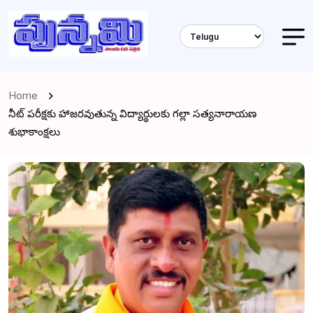
Home
నీట్ పరీక్షకు హాజరవుతున్న విద్యార్థులకు గల్లా సత్యనారాయణ
శుభాకాంక్షలు