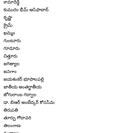
కామారెడ్డి
కుమురం భీమ్ ఆసిఫాబాద్
కృష్ణా
క్రైమ్
ఖమ్మం
గుంటూరు
గూడూరు
చిత్తూరు
జగిత్యాల
జనగాం
జయశంకర్ భూపాలపల్లి
జాతీయ అంతర్జాతీయ
జోగులాంబ గద్వాల
డా. బిఆర్ అంబేద్కర్ కోనసీమ
తిరుపతి
తూర్పు గోదావరి
తెలంగాణ