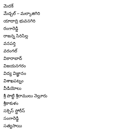
మెదక్
మేడ్చల్ – మల్కాజిగిరి
యాదాద్రి భువనగిరి
రంగారెడ్డి
రాజన్న సిరిసిల్ల
వనపర్తి
వరంగల్
వికారాబాద్
విజయనగరం
విద్య విజ్ఞానం
విశాఖపట్నం
వీడియోలు
శ్రీ పొట్టి శ్రీరాములు నెల్లూరు
శ్రీకాకుళం
సక్సెస్ స్టోరీస్
సంగారెడ్డి
సత్యసాయి