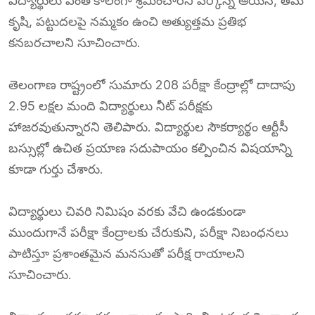
విద్యార్థులు ఎంతోకాలంగా శ్రమించారని పేర్కొన్న ఆయన, తమ
కృషి, పట్టుదలపై నమ్మకం ఉంచి అత్యుత్తమ ప్రతిభ
కనబరచాలని సూచించారు.
తెలంగాణ రాష్ట్రంలో సుమారు 208 పరీక్షా కేంద్రాల్లో దాదాపు
2.95 లక్షల మంది విద్యార్థులు నీట్ పరీక్షకు
హాజరవుతున్నారని తెలిపారు. విద్యార్థుల సౌకర్యార్థం ఆర్టీసీ
బస్సుల్లో ఉచిత ప్రయాణ సదుపాయం కల్పించిన విషయాన్ని
కూడా గుర్తు చేశారు.
విద్యార్థులు చివరి నిమిషం వరకు వేచి ఉండకుండా
ముందుగానే పరీక్షా కేంద్రాలకు చేరుకుని, పరీక్షా నిబంధనలు
పాటిస్తూ ప్రశాంతమైన మనసుతో పరీక్ష రాయాలని
సూచించారు.