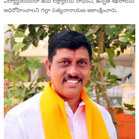
విద్యార్థులందరూ తమ లక్ష్యాలను సాధించి, ఉన్నత శిఖరాలను
అధిరోహించాలని గల్లా సత్యనారాయణ ఆకాంక్షించారు.