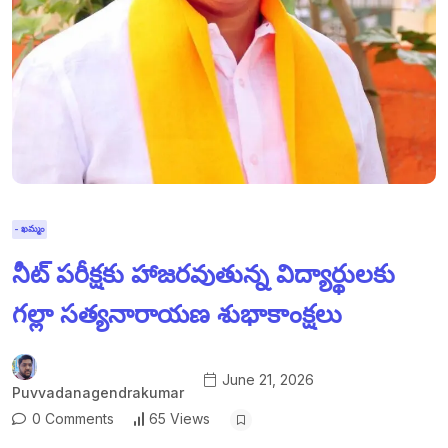
- ఖమ్మం
నీట్ పరీక్షకు హాజరవుతున్న విద్యార్థులకు
గల్లా సత్యనారాయణ శుభాకాంక్షలు
June 21, 2026
Puvvadanagendrakumar
0 Comments
65 Views