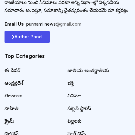
రాజకీయాలు నుంచి సినిమాలు వరకూ అన్ని విభాగాల్లో విశ్వసనీయ
సమాచారం అందిస్తూ, సమాజాన్ని చైతన్యవంతం చేయడమే మా కర్తవ్యం.
Email Us
:
punnami.news
@gmail.com
Author Panel
Top Categories​
ఈ పేపర్
జాతీయ అంతర్జాతీయ
ఆంధ్రప్రదేశ్
భక్తి
తెలంగాణ
సినిమా
సాహితీ
సక్సెస్ స్టోరీస్
క్రైమ్
పిల్లలకు
బిజినెస్
హెల్త్ టిప్స్