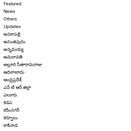
Featured
News
Others
Updates
అనకాపల్లి
అనంతపురం
అన్నమయ్య
అమరావతి
అల్లూరి సీతారామరాజు
ఆదిలాబాదు
ఆంధ్రప్రదేశ్
ఎన్ టి ఆర్ జిల్లా
ఎలూరు
కడప
కరీంనగర్
కర్నూలు
కాకినాడ