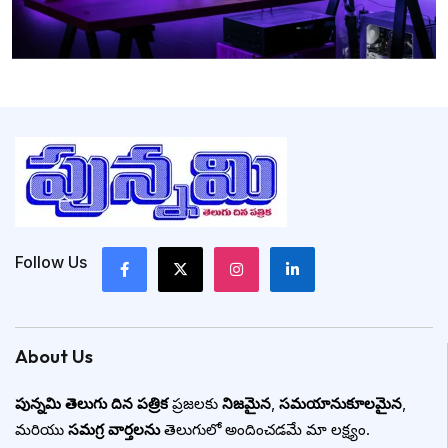
Follow Us
About Us
పున్నమి తెలుగు దిన పత్రిక
ప్రజలకు
నిజమైన
,
సమయానుకూలమైన
,
మరియు
సమగ్ర వార్తలను
తెలుగులో అందించడమే మా లక్ష్యం.