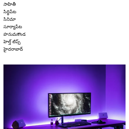
సాహితీ
సిద్ధిపేట
సినిమా
సూర్యాపేట
హనుమకొండ
హెల్త్ టిప్స్
హైదరాబాద్