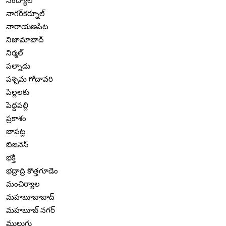
నంద్యాల
నాగర్‌కర్నూల్
నారాయణపేట
నిజామాబాద్
నిర్మల్
పల్నాడు
పశ్చిమ గోదావరి
పిల్లలకు
పెద్దపల్లి
ప్రకాశం
బాపట్ల
బిజినెస్
భక్తి
భద్రాద్రి కొత్తగూడెం
మంచిర్యాల
మహబూబాబాద్
మహబూబ్ నగర్
ములుగు