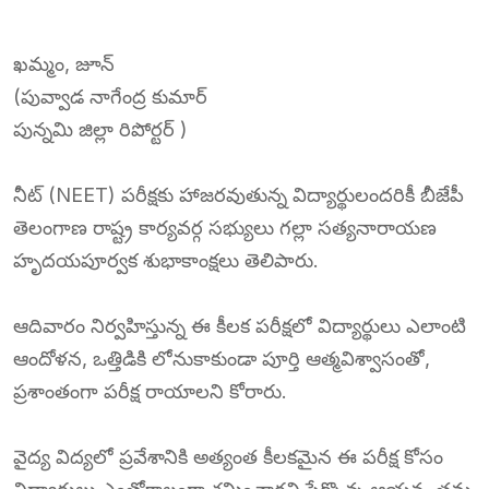
ఖమ్మం, జూన్
(పువ్వాడ నాగేంద్ర కుమార్
పున్నమి జిల్లా రిపోర్టర్ )
నీట్ (NEET) పరీక్షకు హాజరవుతున్న విద్యార్థులందరికీ బీజేపీ
తెలంగాణ రాష్ట్ర కార్యవర్గ సభ్యులు గల్లా సత్యనారాయణ
హృదయపూర్వక శుభాకాంక్షలు తెలిపారు.
ఆదివారం నిర్వహిస్తున్న ఈ కీలక పరీక్షలో విద్యార్థులు ఎలాంటి
ఆందోళన, ఒత్తిడికి లోనుకాకుండా పూర్తి ఆత్మవిశ్వాసంతో,
ప్రశాంతంగా పరీక్ష రాయాలని కోరారు.
వైద్య విద్యలో ప్రవేశానికి అత్యంత కీలకమైన ఈ పరీక్ష కోసం