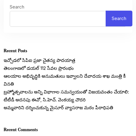
Search
Search
Recent Posts
ఇచ్చోడలో సిపిఐ ప్రజా చైతన్య పాదయాత్ర
తెలంగాణలో డయల్‌ 112 సేవల ప్రారంభం
ఆలయాల అభివృద్ధికి అనుమతులు ఇవ్వాలని దేవాదయ శాఖ మంత్రి కీ
వినతి
బ్రహ్మోత్సవాలను అన్ని విభాగాల సమన్వయంతో విజయవంతం చేయాలి:
టీటీడీ అదనపు ఈవో, సి.హెచ్. వెంకయ్య చౌదరి
అమ్మవారిని దర్శించుకున్న మైసూర్ వ్యాసరాజ మఠం పీఠాధిపతి
Recent Comments