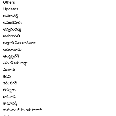
Others
Updates
అనకాపల్లి
అనంతపురం
అన్నమయ్య
అమరావతి
అల్లూరి సీతారామరాజు
ఆదిలాబాదు
ఆంధ్రప్రదేశ్
ఎన్ టి ఆర్ జిల్లా
ఎలూరు
కడప
కరీంనగర్
కర్నూలు
కాకినాడ
కామారెడ్డి
కుమురం భీమ్ ఆసిఫాబాద్