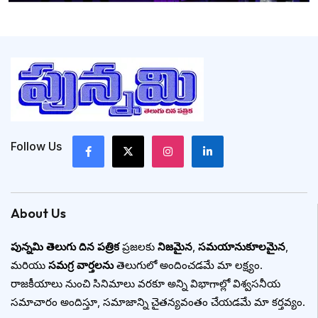
Follow Us
About Us
పున్నమి తెలుగు దిన పత్రిక
ప్రజలకు
నిజమైన
,
సమయానుకూలమైన
,
మరియు
సమగ్ర వార్తలను
తెలుగులో అందించడమే మా లక్ష్యం.
రాజకీయాలు నుంచి సినిమాలు వరకూ అన్ని విభాగాల్లో విశ్వసనీయ
సమాచారం అందిస్తూ, సమాజాన్ని చైతన్యవంతం చేయడమే మా కర్తవ్యం.