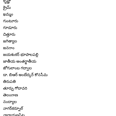
కృష్ణా
క్రైమ్
ఖమ్మం
గుంటూరు
గూడూరు
చిత్తూరు
జగిత్యాల
జనగాం
జయశంకర్ భూపాలపల్లి
జాతీయ అంతర్జాతీయ
జోగులాంబ గద్వాల
డా. బిఆర్ అంబేద్కర్ కోనసీమ
తిరుపతి
తూర్పు గోదావరి
తెలంగాణ
నంద్యాల
నాగర్‌కర్నూల్
నారాయణపేట