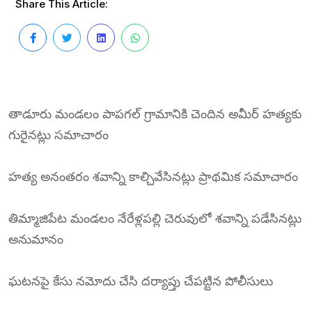
Share This Article:
తాడూరు మండలం పాపగల్ గ్రామానికి చెందిన అమీర్ హత్యకు
గురైనట్లు సమాచారం
హత్య అనంతరం శవాన్ని కాల్చివేసినట్లు ప్రాథమిక సమాచారం
తిమ్మాజిపేట మండలం నేరేళ్లపల్లి చెరువులో శవాన్ని పడేసినట్లు
అనుమానం
ఘటనపై కేసు నమోదు చేసి దర్యాప్తు చేపట్టిన పోలీసులు