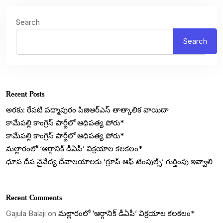
Search
Search
Recent Posts
అరకు: రేపటి పద్మాపురం పిజిఆర్ఎస్ తాత్కాలిక వాయిదా
కామేపల్లి కాంగ్రెస్ పార్టీలో ఆధిపత్య పోరు*
కామేపల్లి కాంగ్రెస్ పార్టీలో ఆధిపత్య పోరు*
మల్లారంలో ‘ఆర్గానిక్ డీఏపీ’ విక్రయాల కలకలం*
ధూప దీప నైవేద్య దేవాలయాలకు ‘గ్రూప్ ఆఫ్ టెంపుల్స్’ గుర్తింపు ఇవ్వాలి
Recent Comments
Gajula Balaji
on
మల్లారంలో ‘ఆర్గానిక్ డీఏపీ’ విక్రయాల కలకలం*