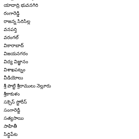
యాదాద్రి భువనగిరి
రంగారెడ్డి
రాజన్న సిరిసిల్ల
వనపర్తి
వరంగల్
వికారాబాద్
విజయనగరం
విద్య విజ్ఞానం
విశాఖపట్నం
వీడియోలు
శ్రీ పొట్టి శ్రీరాములు నెల్లూరు
శ్రీకాకుళం
సక్సెస్ స్టోరీస్
సంగారెడ్డి
సత్యసాయి
సాహితీ
సిద్ధిపేట