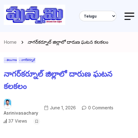
Home
నాగర్‌కర్నూల్ జిల్లాలో దారుణ ఘటన కలకలం
- తెలంగాణ
- నాగర్‌కర్నూల్
నాగర్‌కర్నూల్ జిల్లాలో దారుణ ఘటన
కలకలం
June 1, 2026
0 Comments
Asrinivasachary
37 Views