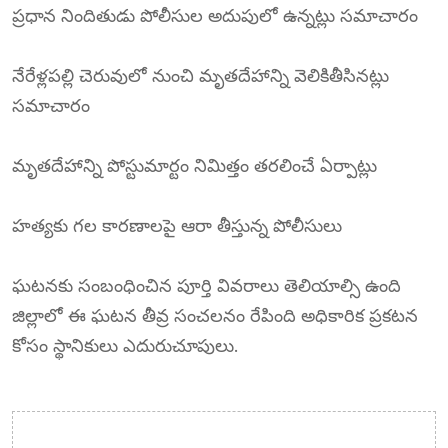
ప్రధాన నిందితుడు పోలీసుల అదుపులో ఉన్నట్లు సమాచారం
నేరేళ్లపల్లి చెరువులో నుంచి మృతదేహాన్ని వెలికితీసినట్లు
సమాచారం
మృతదేహాన్ని పోస్టుమార్టం నిమిత్తం తరలించే ఏర్పాట్లు
హత్యకు గల కారణాలపై ఆరా తీస్తున్న పోలీసులు
ఘటనకు సంబంధించిన పూర్తి వివరాలు తెలియాల్సి ఉంది
జిల్లాలో ఈ ఘటన తీవ్ర సంచలనం రేపింది అధికారిక ప్రకటన
కోసం స్థానికులు ఎదురుచూపులు.