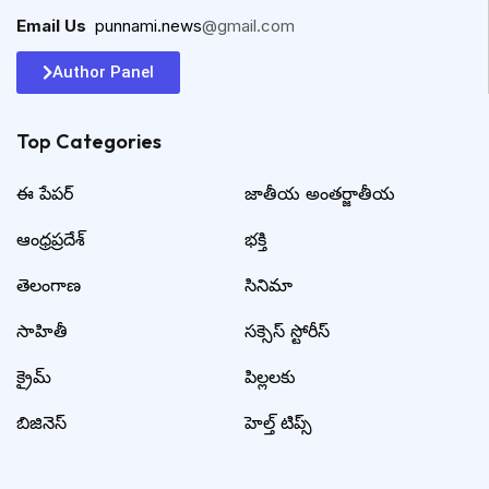
Email Us
:
punnami.news
@gmail.com
Author Panel
Top Categories​
ఈ పేపర్
జాతీయ అంతర్జాతీయ
ఆంధ్రప్రదేశ్
భక్తి
తెలంగాణ
సినిమా
సాహితీ
సక్సెస్ స్టోరీస్
క్రైమ్
పిల్లలకు
బిజినెస్
హెల్త్ టిప్స్