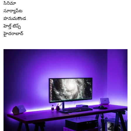
సినిమా
సూర్యాపేట
హనుమకొండ
హెల్త్ టిప్స్
హైదరాబాద్