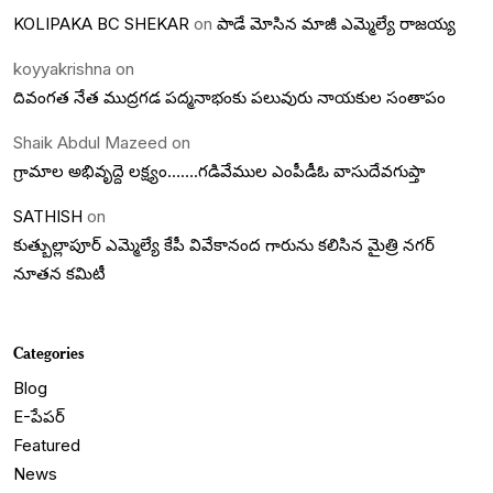
KOLIPAKA BC SHEKAR
on
పాడే మోసిన మాజీ ఎమ్మెల్యే రాజయ్య
koyyakrishna
on
దివంగత నేత ముద్రగడ పద్మనాభంకు పలువురు నాయకుల సంతాపం
Shaik Abdul Mazeed
on
గ్రామాల అభివృద్దె లక్ష్యం…….గడివేముల ఎంపీడీఓ వాసుదేవగుప్తా
SATHISH
on
కుత్బుల్లాపూర్ ఎమ్మెల్యే కేపీ వివేకానంద గారును కలిసిన మైత్రి నగర్
నూతన కమిటీ
Categories
Blog
E-పేపర్
Featured
News