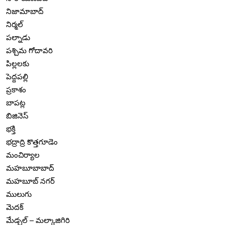
నిజామాబాద్
నిర్మల్
పల్నాడు
పశ్చిమ గోదావరి
పిల్లలకు
పెద్దపల్లి
ప్రకాశం
బాపట్ల
బిజినెస్
భక్తి
భద్రాద్రి కొత్తగూడెం
మంచిర్యాల
మహబూబాబాద్
మహబూబ్ నగర్
ములుగు
మెదక్
మేడ్చల్ – మల్కాజిగిరి