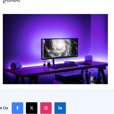
హైదరాబాద్
w Us