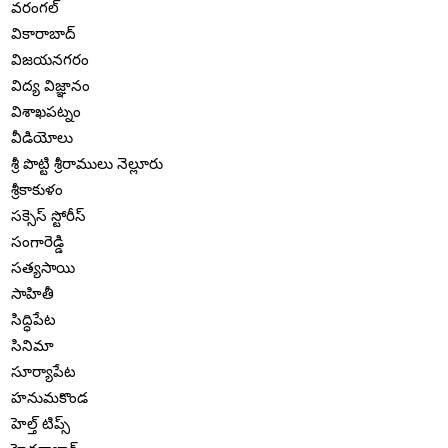
వరంగల్
వికారాబాద్
విజయనగరం
విద్య విజ్ఞానం
విశాఖపట్నం
వీడియోలు
శ్రీ పొట్టి శ్రీరాములు నెల్లూరు
శ్రీకాకుళం
సక్సెస్ స్టోరీస్
సంగారెడ్డి
సత్యసాయి
సాహితీ
సిద్ధిపేట
సినిమా
సూర్యాపేట
హనుమకొండ
హెల్త్ టిప్స్