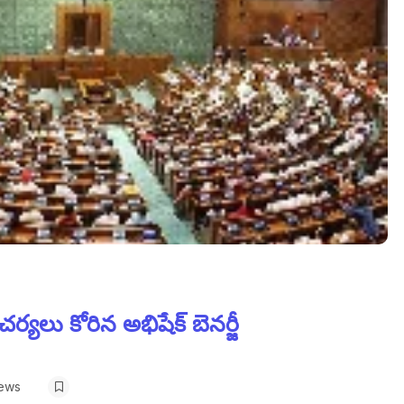
్యలు కోరిన అభిషేక్ బెనర్జీ
iews