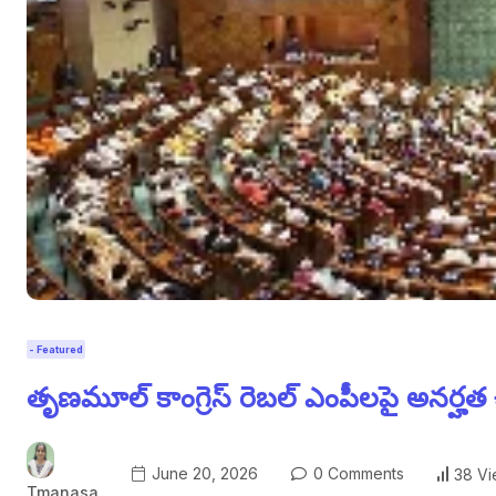
- Featured
తృణమూల్ కాంగ్రెస్ రెబల్ ఎంపీలపై అనర్హత చర
June 20, 2026
0 Comments
38 V
Tmanasa