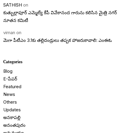
SATHISH
on
కుత్బుల్లాపూర్ ఎమ్మెల్యే కేపీ వివేకానంద గారును కలిసిన మైత్రి నగర్
నూతన కమిటీ
viman
on
మెగా పీటీఎం 3.1కు తల్లిదండ్రులు తప్పక హాజరుకావాలి: ఎంఈఓ
Categories
Blog
E-పేపర్
Featured
News
Others
Updates
అనకాపల్లి
అనంతపురం
అన్నమయ్య