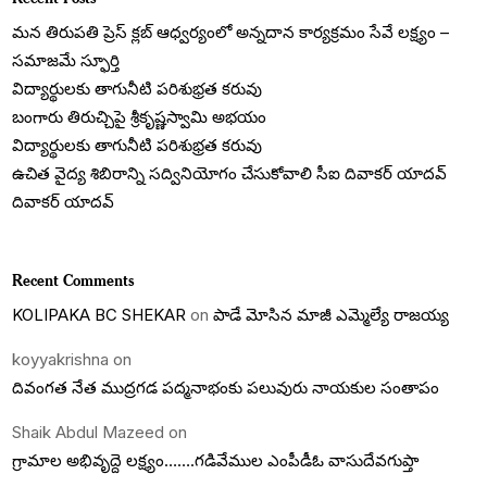
మన తిరుపతి ప్రెస్ క్లబ్ ఆధ్వర్యంలో అన్నదాన కార్యక్రమం సేవే లక్ష్యం –
సమాజమే స్ఫూర్తి
విద్యార్థులకు తాగునీటి పరిశుభ్రత కరువు
బంగారు తిరుచ్చిపై శ్రీకృష్ణస్వామి అభయం
విద్యార్థులకు తాగునీటి పరిశుభ్రత కరువు
ఉచిత వైద్య శిబిరాన్ని సద్వినియోగం చేసుకోవాలి సీఐ దివాకర్ యాదవ్
దివాకర్ యాదవ్
Recent Comments
KOLIPAKA BC SHEKAR
on
పాడే మోసిన మాజీ ఎమ్మెల్యే రాజయ్య
koyyakrishna
on
దివంగత నేత ముద్రగడ పద్మనాభంకు పలువురు నాయకుల సంతాపం
Shaik Abdul Mazeed
on
గ్రామాల అభివృద్దె లక్ష్యం…….గడివేముల ఎంపీడీఓ వాసుదేవగుప్తా