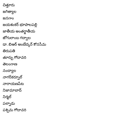
చిత్తూరు
జగిత్యాల
జనగాం
జయశంకర్ భూపాలపల్లి
జాతీయ అంతర్జాతీయ
జోగులాంబ గద్వాల
డా. బిఆర్ అంబేద్కర్ కోనసీమ
తిరుపతి
తూర్పు గోదావరి
తెలంగాణ
నంద్యాల
నాగర్‌కర్నూల్
నారాయణపేట
నిజామాబాద్
నిర్మల్
పల్నాడు
పశ్చిమ గోదావరి