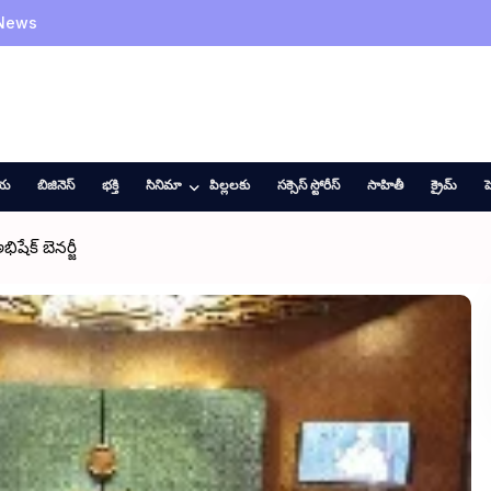
 News
ీయ
బిజినెస్
భక్తి
సినిమా
పిల్లలకు
సక్సెస్ స్టోరీస్
సాహితీ
క్రైమ్
హ
షేక్ బెనర్జీ