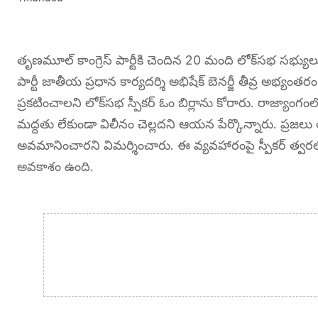
తృణమూల్ కాంగ్రెస్ పార్టీకి చెందిన 20 మంది లోక్‌సభ సభ్య
పార్టీ జాతీయ ప్రధాన కార్యదర్శి అభిషేక్ బెనర్జీ తీవ్ర అభ్యంత
ప్రకటించాలని లోక్‌సభ స్పీకర్ ఓం బిర్లాను కోరారు. రాజ్యాం
మద్దతు లేకుండా విలీనం చెల్లదని ఆయన పేర్కొన్నారు. ప్రజలు 
అవమానించారని విమర్శించారు. ఈ వ్యవహారంపై స్పీకర్ త్వ
అవకాశం ఉంది.