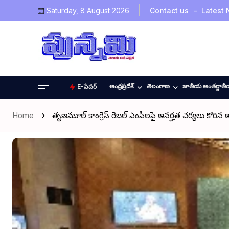
Saturday, 8 August 2026
Contact us
Latest
ఆంధ్రప్రదేశ్
తెలంగాణ
జాతీయ అంతర్జాత
E-పేపర్
Home
తృణమూల్ కాంగ్రెస్ రెబల్ ఎంపీలపై అనర్హత చర్యలు కోరిన అభి