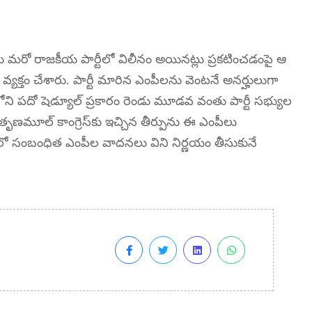
ులు మరో రాజకీయ పార్టీలో విలీనం అయినట్లు ప్రకటించడంపై ఆ
రం వ్యక్తం చేశారు. పార్టీ మారిన ఎంపీలను వెంటనే అనర్హులుగా
గంలోని పదో షెడ్యూల్ ప్రకారం రెండు మూడవ వంతు పార్టీ సభ్యుల
తృణమూల్ కాంగ్రెస్‌కు ఇచ్చిన తీర్పును ఈ ఎంపీలు
రలో సంబంధిత ఎంపీల వాదనలు విని నిర్ణయం తీసుకునే