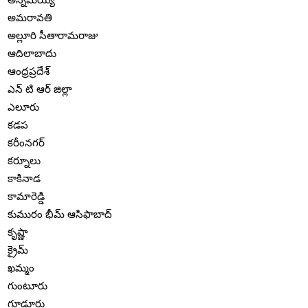
అమరావతి
అల్లూరి సీతారామరాజు
ఆదిలాబాదు
ఆంధ్రప్రదేశ్
ఎన్ టి ఆర్ జిల్లా
ఎలూరు
కడప
కరీంనగర్
కర్నూలు
కాకినాడ
కామారెడ్డి
కుమురం భీమ్ ఆసిఫాబాద్
కృష్ణా
క్రైమ్
ఖమ్మం
గుంటూరు
గూడూరు