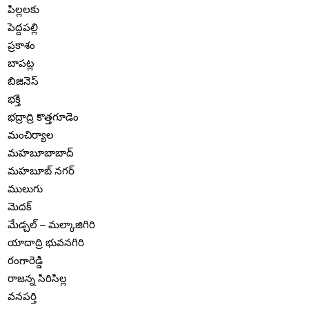
పిల్లలకు
పెద్దపల్లి
ప్రకాశం
బాపట్ల
బిజినెస్
భక్తి
భద్రాద్రి కొత్తగూడెం
మంచిర్యాల
మహబూబాబాద్
మహబూబ్ నగర్
ములుగు
మెదక్
మేడ్చల్ – మల్కాజిగిరి
యాదాద్రి భువనగిరి
రంగారెడ్డి
రాజన్న సిరిసిల్ల
వనపర్తి