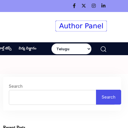
ెల్త్ టిప్స్
విద్య విజ్ఞానం
Search
Search
Recent Posts