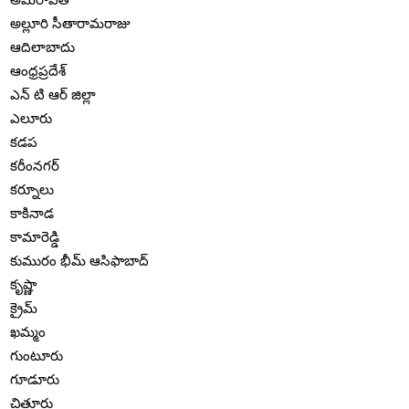
అల్లూరి సీతారామరాజు
ఆదిలాబాదు
ఆంధ్రప్రదేశ్
ఎన్ టి ఆర్ జిల్లా
ఎలూరు
కడప
కరీంనగర్
కర్నూలు
కాకినాడ
కామారెడ్డి
కుమురం భీమ్ ఆసిఫాబాద్
కృష్ణా
క్రైమ్
ఖమ్మం
గుంటూరు
గూడూరు
చిత్తూరు