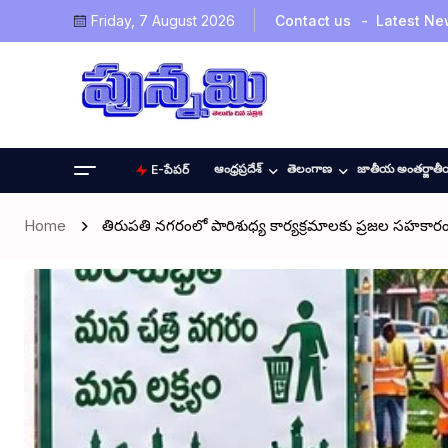
Friday, 7 August 2026
Contact us
Latest Ne
ఆంధ్రప్రదేశ్
తెలంగాణ
జాతీయ అంతర్జాత
E-పేపర్
Home
తిరుపతి నగరంలో పారిశుధ్య కార్యక్రమాలకు ప్రజల సహకార