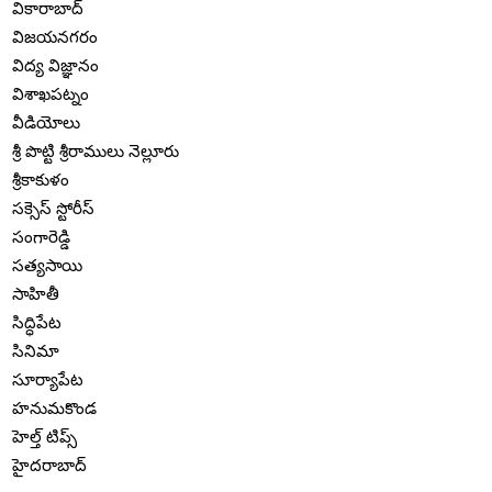
వికారాబాద్
విజయనగరం
విద్య విజ్ఞానం
విశాఖపట్నం
వీడియోలు
శ్రీ పొట్టి శ్రీరాములు నెల్లూరు
శ్రీకాకుళం
సక్సెస్ స్టోరీస్
సంగారెడ్డి
సత్యసాయి
సాహితీ
సిద్ధిపేట
సినిమా
సూర్యాపేట
హనుమకొండ
హెల్త్ టిప్స్
హైదరాబాద్