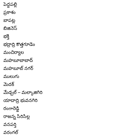
పెద్దపల్లి
ప్రకాశం
బాపట్ల
బిజినెస్
భక్తి
భద్రాద్రి కొత్తగూడెం
మంచిర్యాల
మహబూబాబాద్
మహబూబ్ నగర్
ములుగు
మెదక్
మేడ్చల్ – మల్కాజిగిరి
యాదాద్రి భువనగిరి
రంగారెడ్డి
రాజన్న సిరిసిల్ల
వనపర్తి
వరంగల్