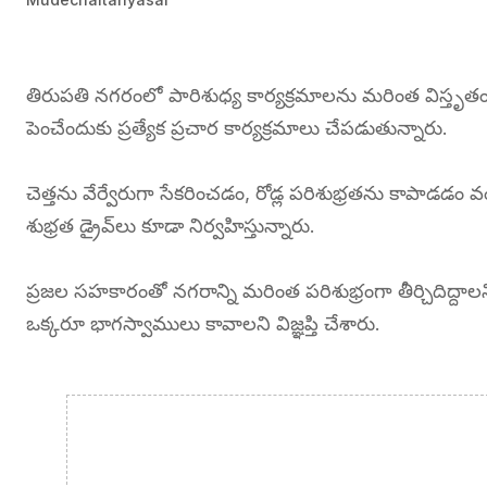
తిరుపతి నగరంలో పారిశుధ్య కార్యక్రమాలను మరింత విస్తృతంగా
పెంచేందుకు ప్రత్యేక ప్రచార కార్యక్రమాలు చేపడుతున్నారు.
చెత్తను వేర్వేరుగా సేకరించడం, రోడ్ల పరిశుభ్రతను కాపాడడం వ
శుభ్రత డ్రైవ్‌లు కూడా నిర్వహిస్తున్నారు.
ప్రజల సహకారంతో నగరాన్ని మరింత పరిశుభ్రంగా తీర్చిదిద్దాలని 
ఒక్కరూ భాగస్వాములు కావాలని విజ్ఞప్తి చేశారు.