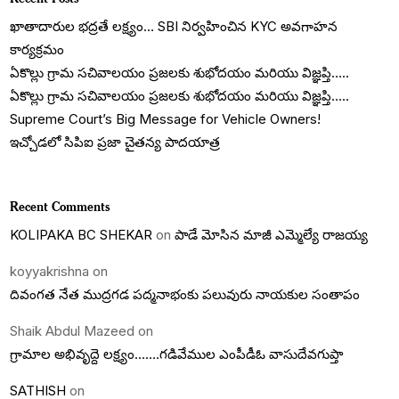
ఖాతాదారుల భద్రతే లక్ష్యం… SBI నిర్వహించిన KYC అవగాహన
కార్యక్రమం
ఏకొల్లు గ్రామ సచివాలయం ప్రజలకు శుభోదయం మరియు విజ్ఞప్తి…..
ఏకొల్లు గ్రామ సచివాలయం ప్రజలకు శుభోదయం మరియు విజ్ఞప్తి…..
Supreme Court’s Big Message for Vehicle Owners!
ఇచ్చోడలో సిపిఐ ప్రజా చైతన్య పాదయాత్ర
Recent Comments
KOLIPAKA BC SHEKAR
on
పాడే మోసిన మాజీ ఎమ్మెల్యే రాజయ్య
koyyakrishna
on
దివంగత నేత ముద్రగడ పద్మనాభంకు పలువురు నాయకుల సంతాపం
Shaik Abdul Mazeed
on
గ్రామాల అభివృద్దె లక్ష్యం…….గడివేముల ఎంపీడీఓ వాసుదేవగుప్తా
SATHISH
on