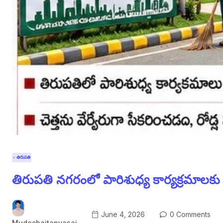
- తిరుపతి
తిరుపతి నగరంలో పారిశుధ్య కార్యక్రమాలక
June 4, 2026
0 Comments
Mudechaitanyasai