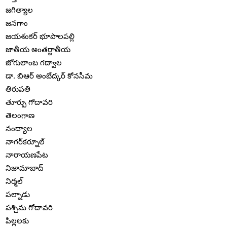
జగిత్యాల
జనగాం
జయశంకర్ భూపాలపల్లి
జాతీయ అంతర్జాతీయ
జోగులాంబ గద్వాల
డా. బిఆర్ అంబేద్కర్ కోనసీమ
తిరుపతి
తూర్పు గోదావరి
తెలంగాణ
నంద్యాల
నాగర్‌కర్నూల్
నారాయణపేట
నిజామాబాద్
నిర్మల్
పల్నాడు
పశ్చిమ గోదావరి
పిల్లలకు