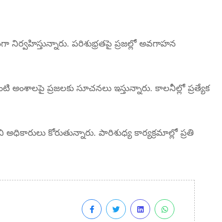
 నిర్వహిస్తున్నారు. పరిశుభ్రతపై ప్రజల్లో అవగాహన
ంటి అంశాలపై ప్రజలకు సూచనలు ఇస్తున్నారు. కాలనీల్లో ప్రత్యేక
అధికారులు కోరుతున్నారు. పారిశుధ్య కార్యక్రమాల్లో ప్రతి