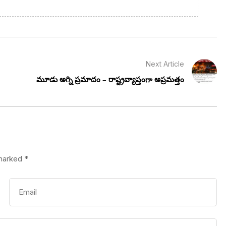
Next Article
మూడు అగ్ని ప్రమాదం – రాష్ట్రవ్యాప్తంగా అప్రమత్తం
 marked
*