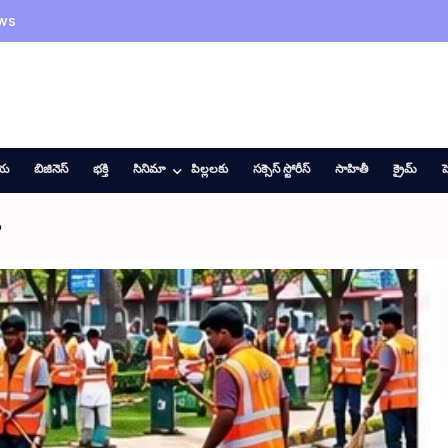
ws
ీయ
బిజినెస్
భక్తి
సినిమా
పిల్లలకు
సక్సెస్ స్టోరీస్
సాహితీ
క్రైమ్
హ
ం