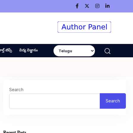
ెల్త్ టిప్స్
విద్య విజ్ఞానం
Search
Search
Recent Posts