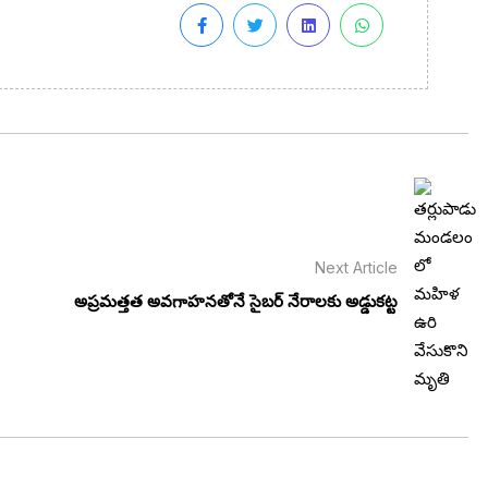
Next Article
అప్రమత్తత అవగాహనతోనే సైబర్ నేరాలకు అడ్డుకట్ట