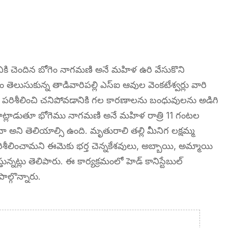
మానికి చెందిన బోగెం నాగమణి అనే మహిళ ఉరి వేసుకొని
లుసుకున్న తాడివారిపల్లి ఎస్ఐ ఆవుల వెంకటేశ్వర్లు వారి
ి పరిశీలించి చనిపోవడానికి గల కారణాలను బంధువులను అడిగి
 మాట్లాడుతూ భోగెము నాగమణి అనే మహిళ రాత్రి 11 గంటల
ని తెలియాల్సి ఉంది. మృతురాలి తల్లి మీనిగ లక్షమ్మ
రిశీలించామని ఈమెకు భర్త చెన్నకేశవులు, అబ్బాయి, అమ్మాయి
న్నట్లు తెలిపారు. ఈ కార్యక్రమంలో హెడ్ కానిస్టేబుల్
ాల్గొన్నారు.