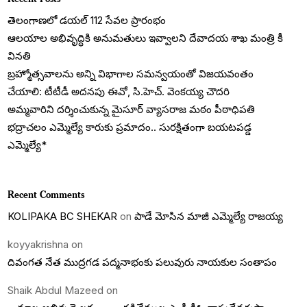
తెలంగాణలో డయల్‌ 112 సేవల ప్రారంభం
ఆలయాల అభివృద్ధికి అనుమతులు ఇవ్వాలని దేవాదయ శాఖ మంత్రి కీ
వినతి
బ్రహ్మోత్సవాలను అన్ని విభాగాల సమన్వయంతో విజయవంతం
చేయాలి: టీటీడీ అదనపు ఈవో, సి.హెచ్. వెంకయ్య చౌదరి
అమ్మవారిని దర్శించుకున్న మైసూర్ వ్యాసరాజ మఠం పీఠాధిపతి
భద్రాచలం ఎమ్మెల్యే కారుకు ప్రమాదం.. సురక్షితంగా బయటపడ్డ
ఎమ్మెల్యే*
Recent Comments
KOLIPAKA BC SHEKAR
on
పాడే మోసిన మాజీ ఎమ్మెల్యే రాజయ్య
koyyakrishna
on
దివంగత నేత ముద్రగడ పద్మనాభంకు పలువురు నాయకుల సంతాపం
Shaik Abdul Mazeed
on