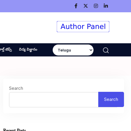
ెల్త్ టిప్స్
విద్య విజ్ఞానం
Search
Search
Recent Posts