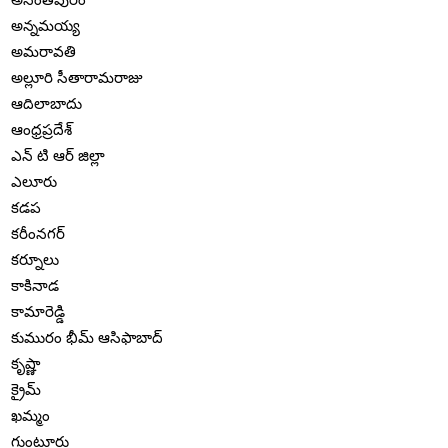
అన్నమయ్య
అమరావతి
అల్లూరి సీతారామరాజు
ఆదిలాబాదు
ఆంధ్రప్రదేశ్
ఎన్ టి ఆర్ జిల్లా
ఎలూరు
కడప
కరీంనగర్
కర్నూలు
కాకినాడ
కామారెడ్డి
కుమురం భీమ్ ఆసిఫాబాద్
కృష్ణా
క్రైమ్
ఖమ్మం
గుంటూరు