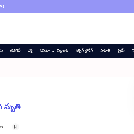
ws
ీయ
బిజినెస్
భక్తి
సినిమా
పిల్లలకు
సక్సెస్ స్టోరీస్
సాహితీ
క్రైమ్
హ
ి మృతి
ws