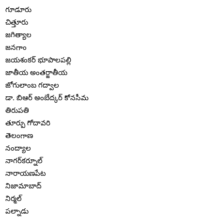
గూడూరు
చిత్తూరు
జగిత్యాల
జనగాం
జయశంకర్ భూపాలపల్లి
జాతీయ అంతర్జాతీయ
జోగులాంబ గద్వాల
డా. బిఆర్ అంబేద్కర్ కోనసీమ
తిరుపతి
తూర్పు గోదావరి
తెలంగాణ
నంద్యాల
నాగర్‌కర్నూల్
నారాయణపేట
నిజామాబాద్
నిర్మల్
పల్నాడు