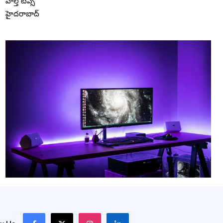
హెల్త్ టిప్స్
హైదరాబాద్