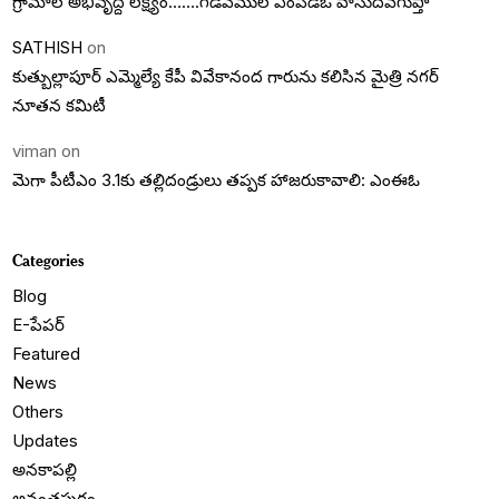
గ్రామాల అభివృద్దె లక్ష్యం…….గడివేముల ఎంపీడీఓ వాసుదేవగుప్తా
SATHISH
on
కుత్బుల్లాపూర్ ఎమ్మెల్యే కేపీ వివేకానంద గారును కలిసిన మైత్రి నగర్
నూతన కమిటీ
viman
on
మెగా పీటీఎం 3.1కు తల్లిదండ్రులు తప్పక హాజరుకావాలి: ఎంఈఓ
Categories
Blog
E-పేపర్
Featured
News
Others
Updates
అనకాపల్లి
అనంతపురం