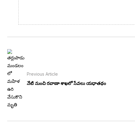
Previous Article
నేటి నుంచి రవాణా శాఖలో సేవలు యధాతథం