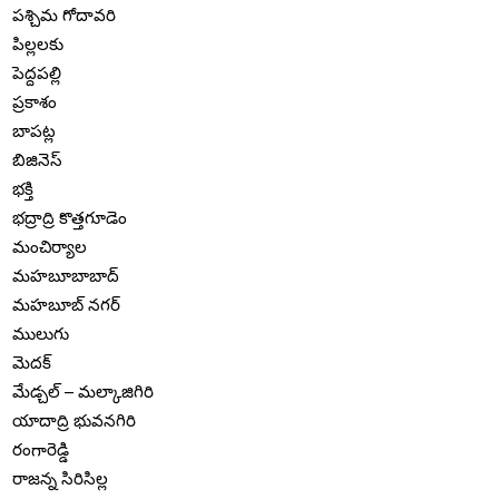
పశ్చిమ గోదావరి
పిల్లలకు
పెద్దపల్లి
ప్రకాశం
బాపట్ల
బిజినెస్
భక్తి
భద్రాద్రి కొత్తగూడెం
మంచిర్యాల
మహబూబాబాద్
మహబూబ్ నగర్
ములుగు
మెదక్
మేడ్చల్ – మల్కాజిగిరి
యాదాద్రి భువనగిరి
రంగారెడ్డి
రాజన్న సిరిసిల్ల