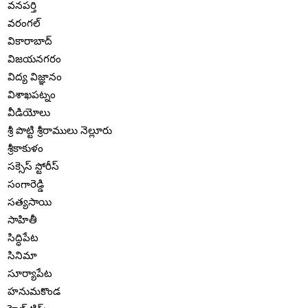
వనపర్తి
వరంగల్
వికారాబాద్
విజయనగరం
విద్య విజ్ఞానం
విశాఖపట్నం
వీడియోలు
శ్రీ పొట్టి శ్రీరాములు నెల్లూరు
శ్రీకాకుళం
సక్సెస్ స్టోరీస్
సంగారెడ్డి
సత్యసాయి
సాహితీ
సిద్ధిపేట
సినిమా
సూర్యాపేట
హనుమకొండ