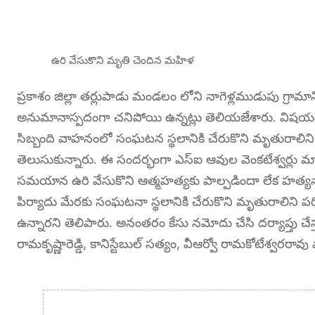
ఉరి వేసుకొని మృతి చెందిన మహిళ
ప్రకాశం జిల్లా తర్లుపాడు మండలం లోని నాగెళ్లముడుపు గ్రా
అనుమానాస్పదంగా చనిపోయి ఉన్నట్లు తెలియజేశారు. విషయం తె
సిబ్బంది వాహనంలో సంఘటన స్థలానికి చేరుకొని మృతురాలిన
తెలుసుకున్నారు. ఈ సందర్భంగా ఎస్ఐ ఆవుల వెంకటేశ్వర్లు
సమయాన ఉరి వేసుకొని ఆత్మహత్యకు పాల్పడిందా లేక హత్యనా అ
పిర్యాదు మేరకు సంఘటనా స్థలానికి చేరుకొని మృతురాలిని ప
ఉన్నారని తెలిపారు. అనంతరం కేసు నమోదు చేసి దర్యాప్తు చేస్తు
రామకృష్ణారెడ్డి, కానిస్టేబుల్ సత్యం, వీఆర్వో రామకోటేశ్వరరావు ప