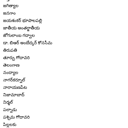
జగిత్యాల
జనగాం
జయశంకర్ భూపాలపల్లి
జాతీయ అంతర్జాతీయ
జోగులాంబ గద్వాల
డా. బిఆర్ అంబేద్కర్ కోనసీమ
తిరుపతి
తూర్పు గోదావరి
తెలంగాణ
నంద్యాల
నాగర్‌కర్నూల్
నారాయణపేట
నిజామాబాద్
నిర్మల్
పల్నాడు
పశ్చిమ గోదావరి
పిల్లలకు