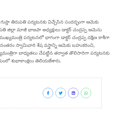
 రేఖ గుప్తా తిరుపతి పర్యటనకు విచ్చేసిన సందర్భంగా ఆమెకు
జిల్లా మాజీ భాజపా అధ్యక్షులు డాక్టర్ చంద్రప్ప ఆమెను
ఖ్యమంత్రి పర్యటనలో భాగంగా డాక్టర్ చంద్రప్ప దక్షిణ కాశీగా
. అనంతరం స్వామివారి శేష వస్త్రాన్ని ఆమెకు బహుకరించి,
ముఖ్యమంత్రిగా బాధ్యతలు చేపట్టిన తర్వాత తొలిసారిగా పర్యటనకు
ంలో శుభాకాంక్షలు తెలియజేశారు.