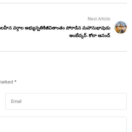
Next Article
లహీన వర్గాల అభ్యున్నతికిజీవితాంతం పోరాడిన మహానుభావుడు
అంబేద్కర్- కోలా ఆనంద్
 marked
*