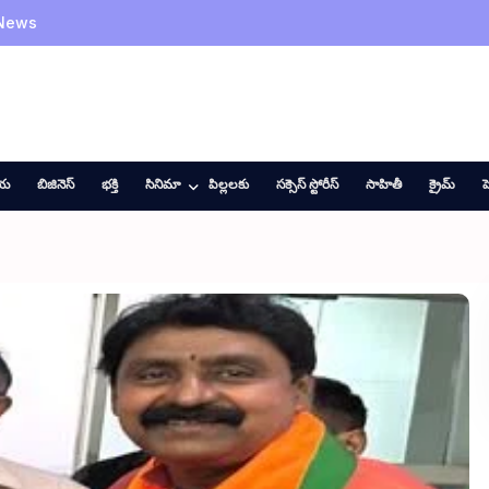
 News
ీయ
బిజినెస్
భక్తి
సినిమా
పిల్లలకు
సక్సెస్ స్టోరీస్
సాహితీ
క్రైమ్
హ