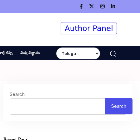
ెల్త్ టిప్స్
విద్య విజ్ఞానం
Search
Search
Recent Posts