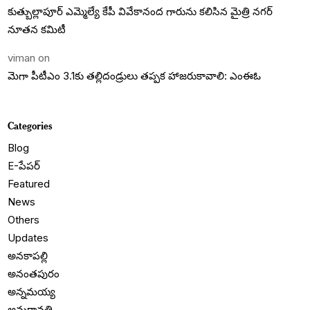
కుత్బుల్లాపూర్ ఎమ్మెల్యే కేపీ వివేకానంద గారును కలిసిన మైత్రి నగర్
నూతన కమిటీ
viman
on
మెగా పీటీఎం 3.1కు తల్లిదండ్రులు తప్పక హాజరుకావాలి: ఎంఈఓ
Categories
Blog
E-పేపర్
Featured
News
Others
Updates
అనకాపల్లి
అనంతపురం
అన్నమయ్య
అమరావతి