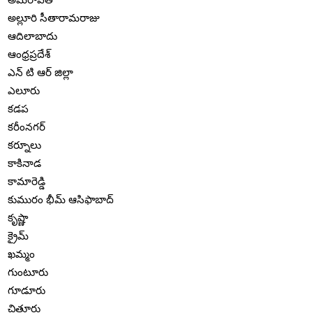
అల్లూరి సీతారామరాజు
ఆదిలాబాదు
ఆంధ్రప్రదేశ్
ఎన్ టి ఆర్ జిల్లా
ఎలూరు
కడప
కరీంనగర్
కర్నూలు
కాకినాడ
కామారెడ్డి
కుమురం భీమ్ ఆసిఫాబాద్
కృష్ణా
క్రైమ్
ఖమ్మం
గుంటూరు
గూడూరు
చిత్తూరు