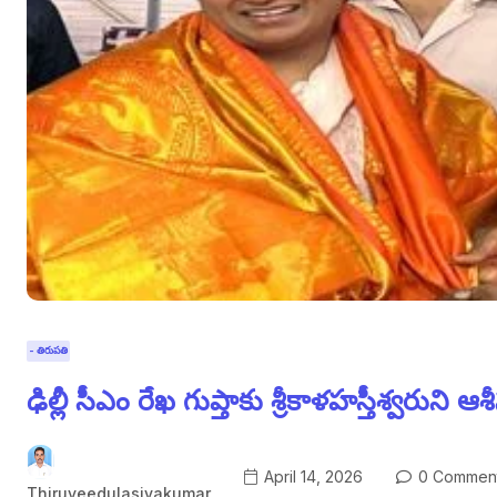
- తిరుపతి
ఢిల్లీ సీఎం రేఖ గుప్తాకు శ్రీకాళహస్తీశ్వరుని ఆశ
April 14, 2026
0 Commen
Thiruveedulasivakumar