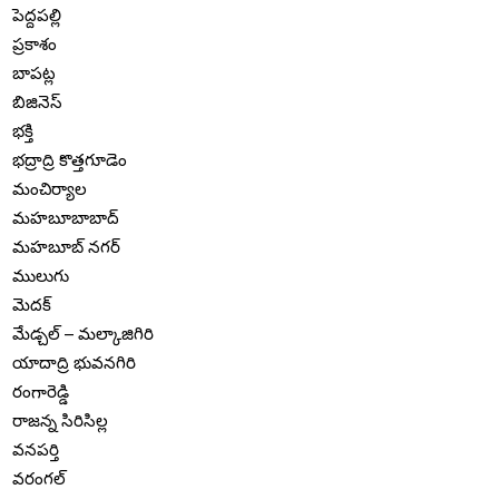
పెద్దపల్లి
ప్రకాశం
బాపట్ల
బిజినెస్
భక్తి
భద్రాద్రి కొత్తగూడెం
మంచిర్యాల
మహబూబాబాద్
మహబూబ్ నగర్
ములుగు
మెదక్
మేడ్చల్ – మల్కాజిగిరి
యాదాద్రి భువనగిరి
రంగారెడ్డి
రాజన్న సిరిసిల్ల
వనపర్తి
వరంగల్