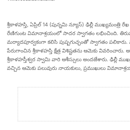
శ్రీకాళహస్తి, ఏప్రిల్ 14 (పున్నమి న్యూస్) ఢిల్లీ ముఖ్యమంత్రి
రేణిగుంట విమానాశ్రయంలో సాదర స్వాగతం లభించింది. తిరుపతి 
మర్యాదపూర్వకంగా కలిసి పుష్పగుచ్ఛంతో స్వాగతం పలికారు. ము
పేరుగాంచిన శ్రీకాళహస్తి క్షేత్ర విశిష్టతను ఆమెకు వివరించారు
శ్రీకాళహస్తీశ్వర స్వామి వారి ఆశీస్సులు అందజేశారు. ఢిల్లీ 
వచ్చిన ఆమెకు పలువురు నాయకులు, ప్రముఖులు విమానాశ్రయ