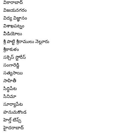
వికారాబాద్
విజయనగరం
విద్య విజ్ఞానం
విశాఖపట్నం
వీడియోలు
శ్రీ పొట్టి శ్రీరాములు నెల్లూరు
శ్రీకాకుళం
సక్సెస్ స్టోరీస్
సంగారెడ్డి
సత్యసాయి
సాహితీ
సిద్ధిపేట
సినిమా
సూర్యాపేట
హనుమకొండ
హెల్త్ టిప్స్
హైదరాబాద్