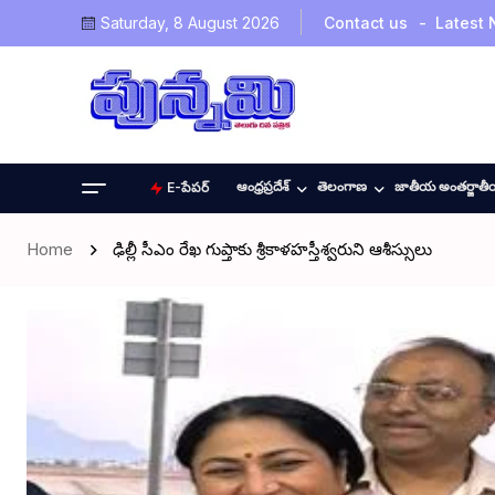
Saturday, 8 August 2026
Contact us
Latest
ఆంధ్రప్రదేశ్
తెలంగాణ
జాతీయ అంతర్జాత
E-పేపర్
Home
ఢిల్లీ సీఎం రేఖ గుప్తాకు శ్రీకాళహస్తీశ్వరుని ఆశీస్సులు