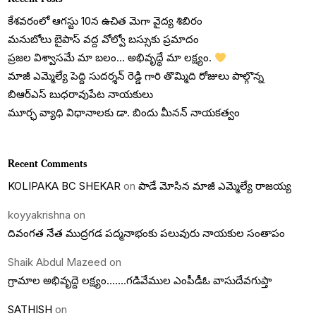
కేశవరంలో ఆగస్టు 10న ఉచిత మెగా వైద్య శిబిరం
మనుబోలు బైపాస్ వద్ద వోల్వో బస్సుకు ప్రమాదం
ప్రజల విశ్వాసమే మా బలం… అభివృద్ధే మా లక్ష్యం.
మాజీ ఎమ్మెల్యే పెద్ది సుదర్శన్ రెడ్డి గారి తొమ్మిది రోజులు పాల్గొన్న
బిఆర్ఎస్ బుధరావుపేట నాయకులు
మూర్ఛ వ్యాధి విధానాలకు డా. బిందు మీనన్ నాయకత్వం
Recent Comments
KOLIPAKA BC SHEKAR
on
పాడే మోసిన మాజీ ఎమ్మెల్యే రాజయ్య
koyyakrishna
on
దివంగత నేత ముద్రగడ పద్మనాభంకు పలువురు నాయకుల సంతాపం
Shaik Abdul Mazeed
on
గ్రామాల అభివృద్దె లక్ష్యం…….గడివేముల ఎంపీడీఓ వాసుదేవగుప్తా
SATHISH
on