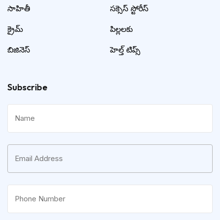
సాహితీ
సక్సెస్ స్టోరీస్
క్రైమ్
పిల్లలకు
బిజినెస్
హెల్త్ టిప్స్
Subscribe