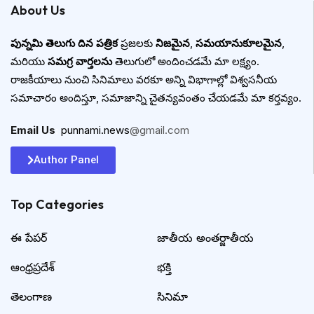
About Us
పున్నమి తెలుగు దిన పత్రిక
ప్రజలకు
నిజమైన
,
సమయానుకూలమైన
,
మరియు
సమగ్ర వార్తలను
తెలుగులో అందించడమే మా లక్ష్యం.
రాజకీయాలు నుంచి సినిమాలు వరకూ అన్ని విభాగాల్లో విశ్వసనీయ
సమాచారం అందిస్తూ, సమాజాన్ని చైతన్యవంతం చేయడమే మా కర్తవ్యం.
Email Us
:
punnami.news
@gmail.com
Author Panel
Top Categories​
ఈ పేపర్
జాతీయ అంతర్జాతీయ
ఆంధ్రప్రదేశ్
భక్తి
తెలంగాణ
సినిమా