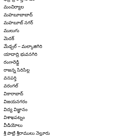
మంచిర్యాల
మహబూబాబాద్
మహబూబ్ నగర్
ములుగు
మెదక్
మేడ్చల్ – మల్కాజిగిరి
యాదాద్రి భువనగిరి
రంగారెడ్డి
రాజన్న సిరిసిల్ల
వనపర్తి
వరంగల్
వికారాబాద్
విజయనగరం
విద్య విజ్ఞానం
విశాఖపట్నం
వీడియోలు
శ్రీ పొట్టి శ్రీరాములు నెల్లూరు