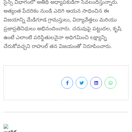
సైన్స్ విభాగంలో అతిథి అధ్యాపకుడిగా సేవలందిస్తున్నారు.
అత్యంత పేదరికం నుండి ఎదిగి ఆయన సాధించిన ఈ
విజయాన్ని మేడిగూడ గ్రామస్తులు, విద్యావేత్తలు మరియు
ప్రజాప్రతినిధులు అభినందించారు. చదువుపై పట్టుదల, కృషి
ఉంటే ఎలాంటి పరిస్థితులనైనా అధిగమించి లక్ష్యాన్ని
చేరుకోవచ్చని రాహుల్ తన విజయంతో నిరూపించారు.