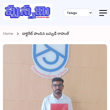
Home
డాక్టరేట్ పొందిన బన్సుడే రాహుల్