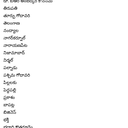
డా. బిఆర్ అంబేద్కర్ కోనసీమ
తిరుపతి
తూర్పు గోదావరి
తెలంగాణ
నంద్యాల
నాగర్‌కర్నూల్
నారాయణపేట
నిజామాబాద్
నిర్మల్
పల్నాడు
పశ్చిమ గోదావరి
పిల్లలకు
పెద్దపల్లి
ప్రకాశం
బాపట్ల
బిజినెస్
భక్తి
భద్రాద్రి కొత్తగూడెం