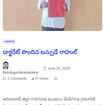
- ఆదిలాబాదు
డాక్టరేట్ పొందిన బన్సుడే రాహుల్
June 29, 2026
Kondagurlakamalakar
0 Comments
41 Views
ఆదిలాబాద్ జిల్లా గాదిగూడ మండలం మేడిగూడ గ్రామానికి