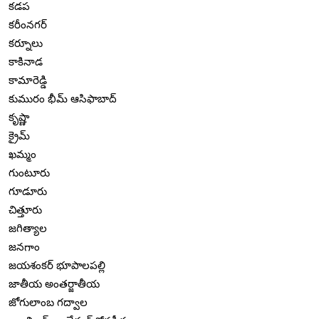
కడప
కరీంనగర్
కర్నూలు
కాకినాడ
కామారెడ్డి
కుమురం భీమ్ ఆసిఫాబాద్
కృష్ణా
క్రైమ్
ఖమ్మం
గుంటూరు
గూడూరు
చిత్తూరు
జగిత్యాల
జనగాం
జయశంకర్ భూపాలపల్లి
జాతీయ అంతర్జాతీయ
జోగులాంబ గద్వాల