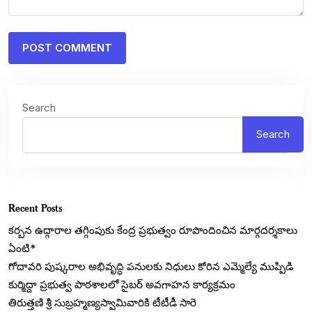
Search
Search
Recent Posts
కర్బన ఉద్గారాల తగ్గింపుకు కేంద్ర ప్రభుత్వం రూపొందించిన మార్గదర్శకాలు
ఏంటి*
గోదావరి పుష్కరాల అభివృద్ధి పనులకు నిధులు కోరిన ఎమ్మెల్యే ముప్పిడి
కుర్మిద్దా ప్రభుత్వ పాఠశాలలో సైబర్ అవగాహన కార్యక్రమం
తిరుత్తణి శ్రీ సుబ్రహ్మణ్యస్వామివారికి టీటీడీ సారె