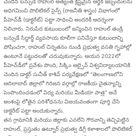
చెందిన బన్సుడే రాహుల్ అత్యంత క్లిష్టమైన ఆర్థిక ఇబ్బందులను
అధిగమించి పొలిటికల్ సైన్స్ (రాజనీతి శాస్త్రం) విభాగంలో
పీహెచ్‌డీ (డాక్టరేట్) పట్టా సాధించి అందరికీ ఆదర్శంగా
నిలిచారు. నిరుపేద కుటుంబంలో జన్మించిన రాహుల్ తండ్రి
బన్సుడే సిద్ధార్థ్ వ్యవసాయ కూలీగా పనిచేస్తూ కుటుంబాన్ని
పోషించగా, రాహుల్ చిన్నతనం నుండి ప్రభుత్వ వసతి గృహాల్లో
ఉంటూనే పట్టుదలతో చదువుకున్నారు. ఆయన 2022లో
పీహెచ్‌డీలో ప్రవేశం పొంది, సిక్కిం ఆల్పైన్ విశ్వవిద్యాలయానికి
చెందిన డాక్టర్ సునీత్ కాశివ్ పర్యవేక్షణలో “తెలంగాణలోని
ఆదిలాబాద్ జిల్లాలో గిరిజన వర్గాల్లో రాజకీయ చైతన్యాన్ని
పెంపొందించడంలో విద్య మరియు మీడియా పాత్ర” అనే
అంశంపై లోతైన పరిశోధనను విజయవంతంగా పూర్తి చేసి
డాక్టరేట్ పట్టా అందుకున్నారు.
తన గ్రామానికి మరియు జిల్లాకు ఎనలేని గౌరవాన్ని తెచ్చిపెట్టిన
రాహుల్, ప్రస్తుతం ఉట్నూర్ ప్రభుత్వ డిగ్రీ కళాశాలలో పొలిటికల్