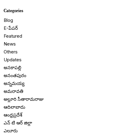
Categories
Blog
E-పేపర్
Featured
News
Others
Updates
అనకాపల్లి
అనంతపురం
అన్నమయ్య
అమరావతి
అల్లూరి సీతారామరాజు
ఆదిలాబాదు
ఆంధ్రప్రదేశ్
ఎన్ టి ఆర్ జిల్లా
ఎలూరు