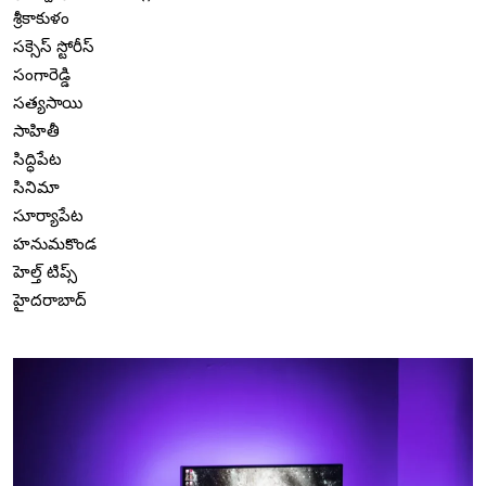
శ్రీకాకుళం
సక్సెస్ స్టోరీస్
సంగారెడ్డి
సత్యసాయి
సాహితీ
సిద్ధిపేట
సినిమా
సూర్యాపేట
హనుమకొండ
హెల్త్ టిప్స్
హైదరాబాద్