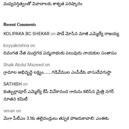
మధ్యవర్తిత్వంతో వివాదాలకు శాశ్వత పరిష్కారం
Recent Comments
KOLIPAKA BC SHEKAR
on
పాడే మోసిన మాజీ ఎమ్మెల్యే రాజయ్య
koyyakrishna
on
దివంగత నేత ముద్రగడ పద్మనాభంకు పలువురు నాయకుల సంతాపం
Shaik Abdul Mazeed
on
గ్రామాల అభివృద్దె లక్ష్యం…….గడివేముల ఎంపీడీఓ వాసుదేవగుప్తా
SATHISH
on
కుత్బుల్లాపూర్ ఎమ్మెల్యే కేపీ వివేకానంద గారును కలిసిన మైత్రి నగర్
నూతన కమిటీ
viman
on
మెగా పీటీఎం 3.1కు తల్లిదండ్రులు తప్పక హాజరుకావాలి: ఎంఈఓ