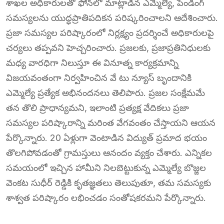
శాఖల అధికారులతో ఫోన్‌లో మాట్లాడిన ఎమ్మెల్యే, పెండింగ్
సమస్యలను యుద్ధప్రాతిపదికన పరిష్కరించాలని ఆదేశించారు.
ప్రజా సమస్యల పరిష్కారంలో నిర్లక్ష్యం ప్రదర్శించే అధికారులపై
చర్యలు తప్పవని హెచ్చరించారు. ప్రజలకు, ప్రజాప్రతినిధులకు
మధ్య వారధిగా నిలుస్తూ ఈ వినూత్న కార్యక్రమాన్ని
విజయవంతంగా నిర్వహించిన వే టు న్యూస్ బృందానికి
ఎమ్మెల్యే ప్రత్యేక అభినందనలు తెలిపారు. ప్రజల సంక్షేమమే
తన తొలి ప్రాధాన్యమని, ఇలాంటి ప్రత్యక్ష వేదికలు ప్రజా
సమస్యల పరిష్కారాన్ని మరింత వేగవంతం చేస్తాయని ఆయన
పేర్కొన్నారు. 20 ఏళ్లుగా వెంటాడిన విద్యుత్ ప్రమాద భయం
తొలగిపోవడంతో గ్రామస్తులు ఆనందం వ్యక్తం చేశారు. ఎన్నికల
సమయంలో ఇచ్చిన హామీని నిలబెట్టుకున్న ఎమ్మెల్యే బొజ్జల
వెంకట సుధీర్ రెడ్డికి కృతజ్ఞతలు తెలుపుతూ, తమ సమస్యకు
శాశ్వత పరిష్కారం లభించడం సంతోషకరమని పేర్కొన్నారు.