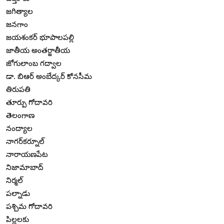
జగిత్యాల
జనగాం
జయశంకర్ భూపాలపల్లి
జాతీయ అంతర్జాతీయ
జోగులాంబ గద్వాల
డా. బిఆర్ అంబేద్కర్ కోనసీమ
తిరుపతి
తూర్పు గోదావరి
తెలంగాణ
నంద్యాల
నాగర్‌కర్నూల్
నారాయణపేట
నిజామాబాద్
నిర్మల్
పల్నాడు
పశ్చిమ గోదావరి
పిల్లలకు