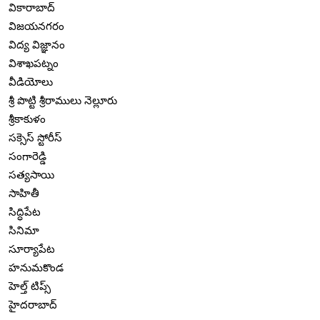
వికారాబాద్
విజయనగరం
విద్య విజ్ఞానం
విశాఖపట్నం
వీడియోలు
శ్రీ పొట్టి శ్రీరాములు నెల్లూరు
శ్రీకాకుళం
సక్సెస్ స్టోరీస్
సంగారెడ్డి
సత్యసాయి
సాహితీ
సిద్ధిపేట
సినిమా
సూర్యాపేట
హనుమకొండ
హెల్త్ టిప్స్
హైదరాబాద్