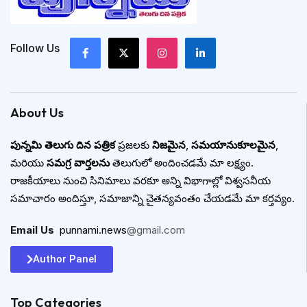
Follow Us
About Us
పున్నమి తెలుగు దిన పత్రిక
ప్రజలకు
నిజమైన
,
సమయానుకూలమైన
,
మరియు
సమగ్ర వార్తలను
తెలుగులో అందించడమే మా లక్ష్యం.
రాజకీయాలు నుంచి సినిమాలు వరకూ అన్ని విభాగాల్లో విశ్వసనీయ
సమాచారం అందిస్తూ, సమాజాన్ని చైతన్యవంతం చేయడమే మా కర్తవ్యం.
Email Us
:
punnami.news
@gmail.com
Author Panel
Top Categories​