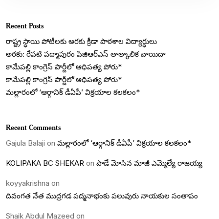
Recent Posts
రాష్ట్ర స్ధాయి పోటీలకు అరకు క్రీడా పాఠశాల విద్యార్ధులు
అరకు: రేపటి పద్మాపురం పిజిఆర్ఎస్ తాత్కాలిక వాయిదా
కామేపల్లి కాంగ్రెస్ పార్టీలో ఆధిపత్య పోరు*
కామేపల్లి కాంగ్రెస్ పార్టీలో ఆధిపత్య పోరు*
మల్లారంలో ‘ఆర్గానిక్ డీఏపీ’ విక్రయాల కలకలం*
Recent Comments
Gajula Balaji
on
మల్లారంలో ‘ఆర్గానిక్ డీఏపీ’ విక్రయాల కలకలం*
KOLIPAKA BC SHEKAR
on
పాడే మోసిన మాజీ ఎమ్మెల్యే రాజయ్య
koyyakrishna
on
దివంగత నేత ముద్రగడ పద్మనాభంకు పలువురు నాయకుల సంతాపం
Shaik Abdul Mazeed
on