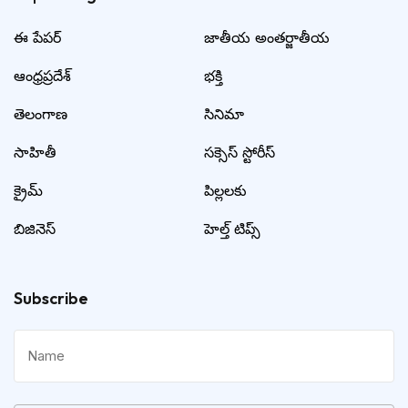
ఈ పేపర్
జాతీయ అంతర్జాతీయ
ఆంధ్రప్రదేశ్
భక్తి
తెలంగాణ
సినిమా
సాహితీ
సక్సెస్ స్టోరీస్
క్రైమ్
పిల్లలకు
బిజినెస్
హెల్త్ టిప్స్
Subscribe