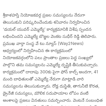
శ్రీకాళహస్తి నియోజకవర్గ ప్రజల సమస్యలను నేరుగా
తెలుసుకుని పరిష్కరించేందుకు శనివారం నిర్వహించిన
‘డయల్ యువర్ ఎమ్మెల్యే’ కార్యక్రమానికి విశేష స్పందన
లభించిందని ఎమ్మెల్యే బొజ్జల వెంకట సుధీర్ రెడ్డి తెలిపారు.
ప్రముఖ వార్తా సంస్థ వే టు న్యూస్ (Way2News)
ఆధ్వర్యంలో నిర్వహించిన ఈ కార్యక్రమంలో
నియోజకవర్గంలోని పలు ప్రాంతాల ప్రజలు పెద్ద సంఖ్యలో
పాల్గొని తమ సమస్యలను ఎమ్మెల్యే దృష్టికి తీసుకువచ్చారు.
కార్యక్రమంలో దాదాపు 300కు పైగా ఫోన్ కాల్స్ అందగా, 41
మంది బాధితులతో ఎమ్మెల్యే నేరుగా మాట్లాడి వారి
సమస్యలను తెలుసుకున్నారు. రోడ్ల దుస్థితి, తాగునీటి కొరత,
డ్రైనేజీ సమస్యలు, మౌలిక సదుపాయాల లోపం వంటి
అంశాలపై ప్రజలు వినతులు సమర్పించారు. వెంటనే సంబంధిత