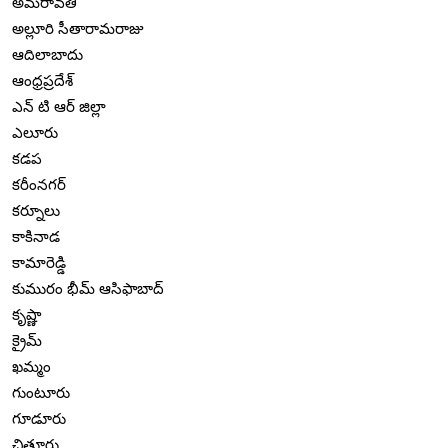
అమరావతి
అల్లూరి సీతారామరాజు
ఆదిలాబాదు
ఆంధ్రప్రదేశ్
ఎన్ టి ఆర్ జిల్లా
ఎలూరు
కడప
కరీంనగర్
కర్నూలు
కాకినాడ
కామారెడ్డి
కుమురం భీమ్ ఆసిఫాబాద్
కృష్ణా
క్రైమ్
ఖమ్మం
గుంటూరు
గూడూరు
చిత్తూరు