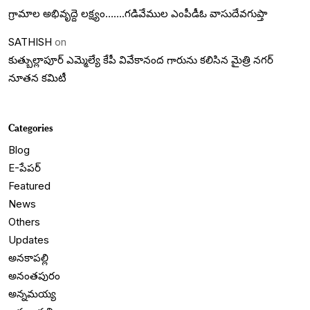
గ్రామాల అభివృద్దె లక్ష్యం…….గడివేముల ఎంపీడీఓ వాసుదేవగుప్తా
SATHISH
on
కుత్బుల్లాపూర్ ఎమ్మెల్యే కేపీ వివేకానంద గారును కలిసిన మైత్రి నగర్
నూతన కమిటీ
Categories
Blog
E-పేపర్
Featured
News
Others
Updates
అనకాపల్లి
అనంతపురం
అన్నమయ్య