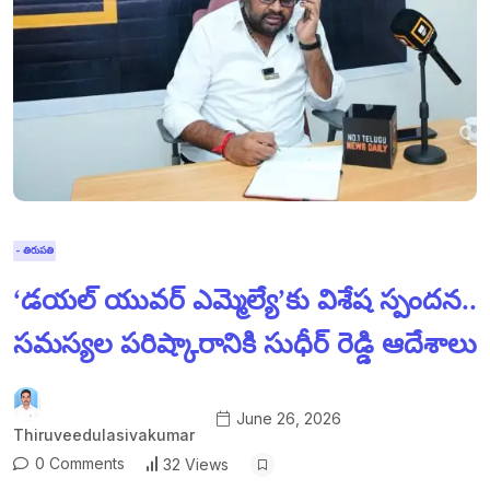
- తిరుపతి
‘డయల్ యువర్ ఎమ్మెల్యే’కు విశేష స్పందన..
సమస్యల పరిష్కారానికి సుధీర్ రెడ్డి ఆదేశాలు
June 26, 2026
Thiruveedulasivakumar
0 Comments
32 Views