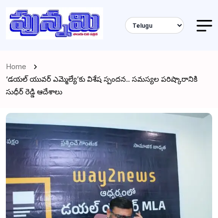
Home
‘డయల్ యువర్ ఎమ్మెల్యే’కు విశేష స్పందన.. సమస్యల పరిష్కారానికి
సుధీర్ రెడ్డి ఆదేశాలు