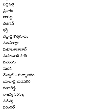
పెద్దపల్లి
ప్రకాశం
బాపట్ల
బిజినెస్
భక్తి
భద్రాద్రి కొత్తగూడెం
మంచిర్యాల
మహబూబాబాద్
మహబూబ్ నగర్
ములుగు
మెదక్
మేడ్చల్ – మల్కాజిగిరి
యాదాద్రి భువనగిరి
రంగారెడ్డి
రాజన్న సిరిసిల్ల
వనపర్తి
వరంగల్