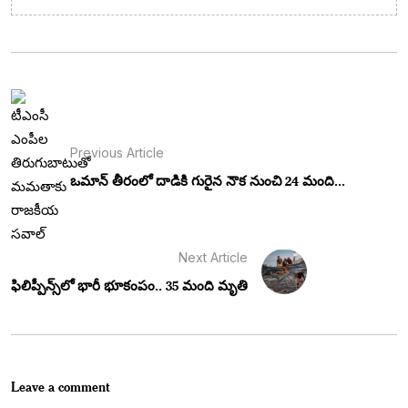
Previous Article
ఒమాన్ తీరంలో దాడికి గురైన నౌక నుంచి 24 మంది...
Next Article
ఫిలిప్పీన్స్‌లో భారీ భూకంపం.. 35 మంది మృతి
Leave a comment