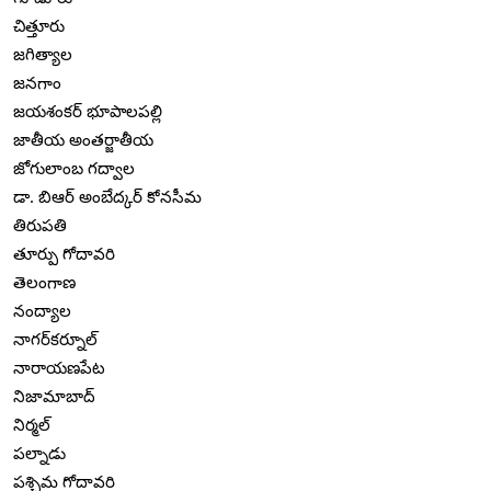
చిత్తూరు
జగిత్యాల
జనగాం
జయశంకర్ భూపాలపల్లి
జాతీయ అంతర్జాతీయ
జోగులాంబ గద్వాల
డా. బిఆర్ అంబేద్కర్ కోనసీమ
తిరుపతి
తూర్పు గోదావరి
తెలంగాణ
నంద్యాల
నాగర్‌కర్నూల్
నారాయణపేట
నిజామాబాద్
నిర్మల్
పల్నాడు
పశ్చిమ గోదావరి