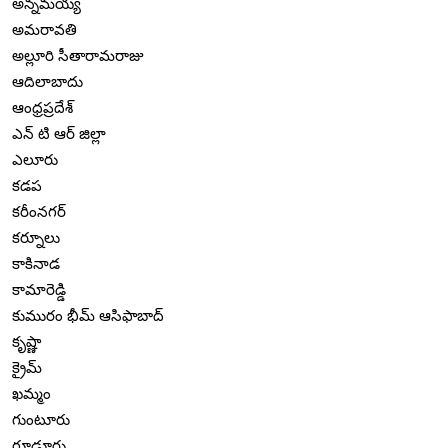
అన్నమయ్య
అమరావతి
అల్లూరి సీతారామరాజు
ఆదిలాబాదు
ఆంధ్రప్రదేశ్
ఎన్ టి ఆర్ జిల్లా
ఎలూరు
కడప
కరీంనగర్
కర్నూలు
కాకినాడ
కామారెడ్డి
కుమురం భీమ్ ఆసిఫాబాద్
కృష్ణా
క్రైమ్
ఖమ్మం
గుంటూరు
గూడూరు