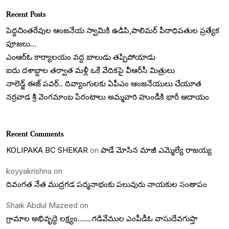
Recent Posts
పెద్దచింతరేవుల ఆంజనేయ స్వామికి ఉడిపి,పాలిమర్ పీఠాధిపతుల ప్రత్యేక
పూజలు…
ఎంఆర్ఓ కార్యాలయం వద్ద బాలుడు తప్పిపోయాడు
ఐదు దశాబ్దాల తర్వాత మళ్లీ ఒకే వేదికపై వీఆర్‌సీ మిత్రులు
నాలెడ్జ్ ఈజ్ పవర్.. దివ్యాంగులకు ఏపీఎం ఆంజనేయులు చేయూత
నర్రవాడ శ్రీ వెంగమాంబ పేరంటాలు అమ్మవారి హుండీకి భారీ ఆదాయం
Recent Comments
KOLIPAKA BC SHEKAR
on
పాడే మోసిన మాజీ ఎమ్మెల్యే రాజయ్య
koyyakrishna
on
దివంగత నేత ముద్రగడ పద్మనాభంకు పలువురు నాయకుల సంతాపం
Shaik Abdul Mazeed
on
గ్రామాల అభివృద్దె లక్ష్యం…….గడివేముల ఎంపీడీఓ వాసుదేవగుప్తా