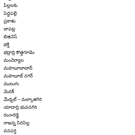
పిల్లలకు
పెద్దపల్లి
ప్రకాశం
బాపట్ల
బిజినెస్
భక్తి
భద్రాద్రి కొత్తగూడెం
మంచిర్యాల
మహబూబాబాద్
మహబూబ్ నగర్
ములుగు
మెదక్
మేడ్చల్ – మల్కాజిగిరి
యాదాద్రి భువనగిరి
రంగారెడ్డి
రాజన్న సిరిసిల్ల
వనపర్తి