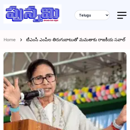
Home
టీఎంసీ ఎంపీల తిరుగుబాటుతో మమతాకు రాజకీయ సవాల్