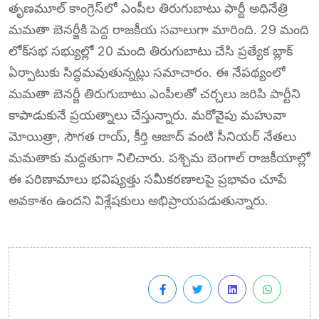
తృణమూల్ కాంగ్రెస్‌లో ఎంపీల తిరుగుబాటు పార్టీ అధినేత్రి
మమతా బెనర్జీకి పెద్ద రాజకీయ సవాలుగా మారింది. 29 మంది
లోక్‌సభ సభ్యుల్లో 20 మంది తిరుగుబాటు చేసి ప్రత్యేక బ్లాక్
ఏర్పాటుకు సిద్ధమవుతున్నట్లు సమాచారం. ఈ నేపథ్యంలో
మమతా బెనర్జీ తిరుగుబాటు ఎంపీలతో చర్చలు జరిపి పార్టీని
కాపాడుకునే ప్రయత్నాలు చేస్తున్నారు. మరోవైపు మహువా
మోయిత్రా, సౌగత రాయ్, కీర్తి ఆజాద్ వంటి సీనియర్ నేతలు
మమతాకు మద్దతుగా నిలిచారు. పశ్చిమ బెంగాల్ రాజకీయాల్లో
ఈ పరిణామాలు భవిష్యత్తు సమీకరణాలపై ప్రభావం చూపే
అవకాశం ఉందని విశ్లేషకులు అభిప్రాయపడుతున్నారు.