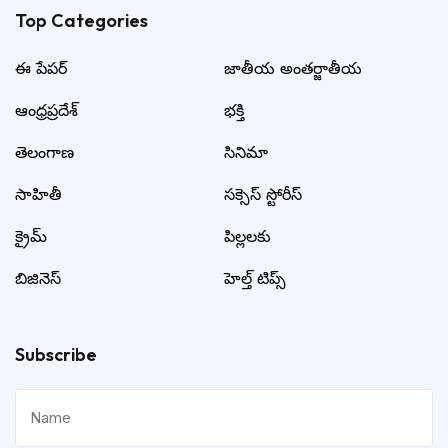
Top Categories​
ఈ పేపర్
జాతీయ అంతర్జాతీయ
ఆంధ్రప్రదేశ్
భక్తి
తెలంగాణ
సినిమా
సాహితీ
సక్సెస్ స్టోరీస్
క్రైమ్
పిల్లలకు
బిజినెస్
హెల్త్ టిప్స్
Subscribe