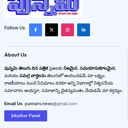
Follow Us
About Us
పున్నమి తెలుగు దిన పత్రిక
ప్రజలకు
నిజమైన
,
సమయానుకూలమైన
,
మరియు
సమగ్ర వార్తలను
తెలుగులో అందించడమే మా లక్ష్యం.
రాజకీయాలు నుంచి సినిమాలు వరకూ అన్ని విభాగాల్లో విశ్వసనీయ
సమాచారం అందిస్తూ, సమాజాన్ని చైతన్యవంతం చేయడమే మా కర్తవ్యం.
Email Us
:
punnami.news
@gmail.com
Author Panel