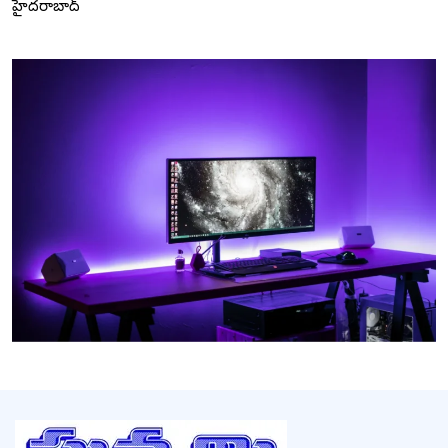
హైదరాబాద్