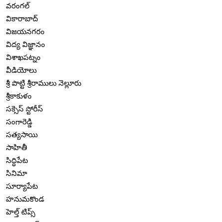
వరంగల్
వికారాబాద్
విజయనగరం
విద్య విజ్ఞానం
విశాఖపట్నం
వీడియోలు
శ్రీ పొట్టి శ్రీరాములు నెల్లూరు
శ్రీకాకుళం
సక్సెస్ స్టోరీస్
సంగారెడ్డి
సత్యసాయి
సాహితీ
సిద్ధిపేట
సినిమా
సూర్యాపేట
హనుమకొండ
హెల్త్ టిప్స్