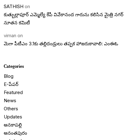
SATHISH
on
కుత్బుల్లాపూర్ ఎమ్మెల్యే కేపీ వివేకానంద గారును కలిసిన మైత్రి నగర్
నూతన కమిటీ
viman
on
మెగా పీటీఎం 3.1కు తల్లిదండ్రులు తప్పక హాజరుకావాలి: ఎంఈఓ
Categories
Blog
E-పేపర్
Featured
News
Others
Updates
అనకాపల్లి
అనంతపురం