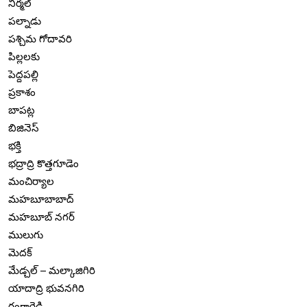
నిర్మల్
పల్నాడు
పశ్చిమ గోదావరి
పిల్లలకు
పెద్దపల్లి
ప్రకాశం
బాపట్ల
బిజినెస్
భక్తి
భద్రాద్రి కొత్తగూడెం
మంచిర్యాల
మహబూబాబాద్
మహబూబ్ నగర్
ములుగు
మెదక్
మేడ్చల్ – మల్కాజిగిరి
యాదాద్రి భువనగిరి
రంగారెడ్డి