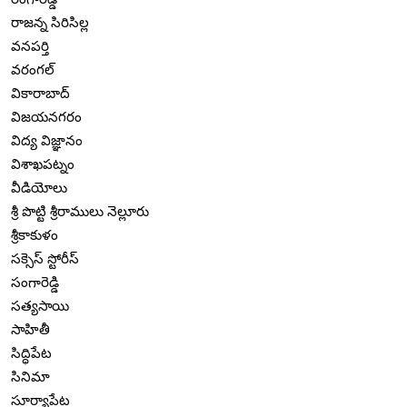
రాజన్న సిరిసిల్ల
వనపర్తి
వరంగల్
వికారాబాద్
విజయనగరం
విద్య విజ్ఞానం
విశాఖపట్నం
వీడియోలు
శ్రీ పొట్టి శ్రీరాములు నెల్లూరు
శ్రీకాకుళం
సక్సెస్ స్టోరీస్
సంగారెడ్డి
సత్యసాయి
సాహితీ
సిద్ధిపేట
సినిమా
సూర్యాపేట