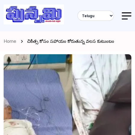
Home
చికిత్స కోసం సహాయం కోరుతున్న వలస కుటుంబం