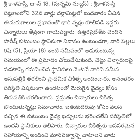
శ్రీ కాళహస్తి, జూన్ 18, (పున్నమి న్యూస్) : శ్రీకాళహస్తి
పట్టణంలోని 32వ వార్డు దర్గామిట్టలో బుధవారం వీచిన
ఈదురుగాలుల ప్రభావంతో భారీ వృక్షం కూలిపడి ఇద్దరు
చిన్నారులు తీవ్రంగా గాయపడ్డారు. ఉత్తరప్రదేశ్‌కు చెందిన
హరీష్ కుటుంబం స్థానికంగా నివాసం ఉంటుండగా, వారి పిల్లలు
రిషి (5), ప్రియా (8) ఇంటి సమీపంలో ఆడుకుంటున్న
సమయంలో ఈ ప్రమాదం చోటుచేసుకుంది. చెట్టు చిన్నారులపై
పడటాన్ని గమనించిన స్థానికులు వెంటనే వారిని సమీప
ఆసుపత్రికి తరలించి ప్రాథమిక చికిత్స అందించారు. అనంతరం
పరిస్థితి విషమంగా ఉండటంతో మెరుగైన వైద్యం కోసం
తిరుపతికి తరలించారు. ప్రస్తుతం చిన్నారులు చికిత్స
పొందుతున్నట్లు సమాచారం. బతుకుదెరువు కోసం వలస
వచ్చిన ఈ కుటుంబం వైద్య ఖర్చులను భరించలేని పరిస్థితిలో
ఉందని స్థానికులు తెలిపారు. చిన్నారుల చికిత్సకు అవసరమైన
సహాయాన్ని అందించి మానవత్వాన్ని చాటాలని వారు