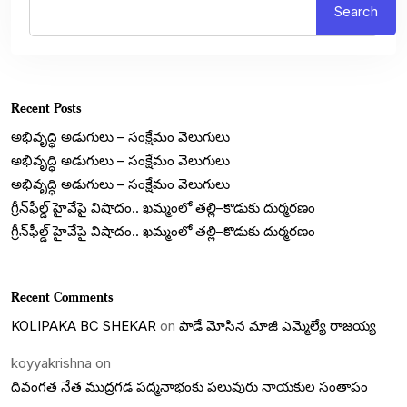
Search
Recent Posts
అభివృద్ధి అడుగులు – సంక్షేమం వెలుగులు
అభివృద్ధి అడుగులు – సంక్షేమం వెలుగులు
అభివృద్ధి అడుగులు – సంక్షేమం వెలుగులు
గ్రీన్‌ఫీల్డ్ హైవేపై విషాదం.. ఖమ్మంలో తల్లి–కొడుకు దుర్మరణం
గ్రీన్‌ఫీల్డ్ హైవేపై విషాదం.. ఖమ్మంలో తల్లి–కొడుకు దుర్మరణం
Recent Comments
KOLIPAKA BC SHEKAR
on
పాడే మోసిన మాజీ ఎమ్మెల్యే రాజయ్య
koyyakrishna
on
దివంగత నేత ముద్రగడ పద్మనాభంకు పలువురు నాయకుల సంతాపం