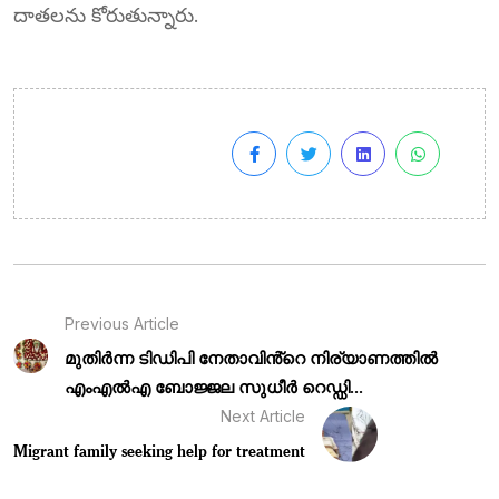
దాతలను కోరుతున్నారు.
Previous Article
മുതിർന്ന ടിഡിപി നേതാവിൻ്റെ നിര്യാണത്തിൽ
എംഎൽഎ ബോജ്ജല സുധീർ റെഡ്ഡി...
Next Article
Migrant family seeking help for treatment