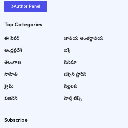
Author Panel
Top Categories​
ఈ పేపర్
జాతీయ అంతర్జాతీయ
ఆంధ్రప్రదేశ్
భక్తి
తెలంగాణ
సినిమా
సాహితీ
సక్సెస్ స్టోరీస్
క్రైమ్
పిల్లలకు
బిజినెస్
హెల్త్ టిప్స్
Subscribe