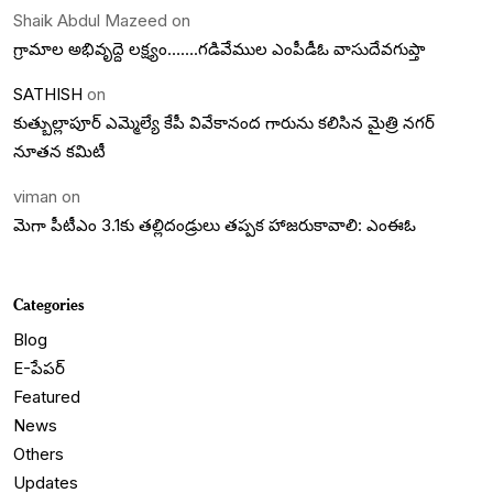
Shaik Abdul Mazeed
on
గ్రామాల అభివృద్దె లక్ష్యం…….గడివేముల ఎంపీడీఓ వాసుదేవగుప్తా
SATHISH
on
కుత్బుల్లాపూర్ ఎమ్మెల్యే కేపీ వివేకానంద గారును కలిసిన మైత్రి నగర్
నూతన కమిటీ
viman
on
మెగా పీటీఎం 3.1కు తల్లిదండ్రులు తప్పక హాజరుకావాలి: ఎంఈఓ
Categories
Blog
E-పేపర్
Featured
News
Others
Updates