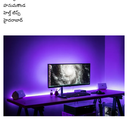
హనుమకొండ
హెల్త్ టిప్స్
హైదరాబాద్