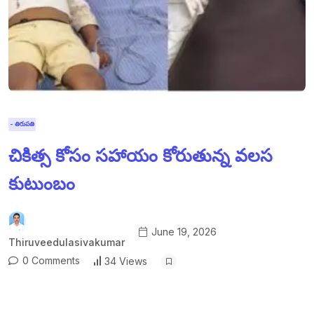
- తిరుపతి
చికిత్స కోసం సహాయం కోరుతున్న వలస
కుటుంబం
June 19, 2026
Thiruveedulasivakumar
0 Comments
34 Views