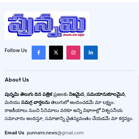
Follow Us
About Us
పున్నమి తెలుగు దిన పత్రిక
ప్రజలకు
నిజమైన
,
సమయానుకూలమైన
,
మరియు
సమగ్ర వార్తలను
తెలుగులో అందించడమే మా లక్ష్యం.
రాజకీయాలు నుంచి సినిమాలు వరకూ అన్ని విభాగాల్లో విశ్వసనీయ
సమాచారం అందిస్తూ, సమాజాన్ని చైతన్యవంతం చేయడమే మా కర్తవ్యం.
Email Us
:
punnami.news
@gmail.com