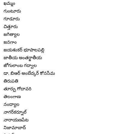
ఖమ్మం
గుంటూరు
గూడూరు
చిత్తూరు
జగిత్యాల
జనగాం
జయశంకర్ భూపాలపల్లి
జాతీయ అంతర్జాతీయ
జోగులాంబ గద్వాల
డా. బిఆర్ అంబేద్కర్ కోనసీమ
తిరుపతి
తూర్పు గోదావరి
తెలంగాణ
నంద్యాల
నాగర్‌కర్నూల్
నారాయణపేట
నిజామాబాద్