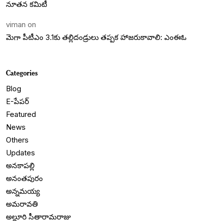
నూతన కమిటీ
viman
on
మెగా పీటీఎం 3.1కు తల్లిదండ్రులు తప్పక హాజరుకావాలి: ఎంఈఓ
Categories
Blog
E-పేపర్
Featured
News
Others
Updates
అనకాపల్లి
అనంతపురం
అన్నమయ్య
అమరావతి
అల్లూరి సీతారామరాజు