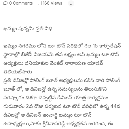
0 Comments
166 Views
ఖమ్మం పున్నమి ప్రతి నిధి
ఖమ్మం నగరము లోని టూ టౌన్ పరిధిలో గల 15 కార్పొరేషన్
స్థానాల్లో బీజేపీ విజయమే తన లక్ష్యం అని ఖమ్మం టూ టౌన్
అధ్యక్షులు ధనియాకుల వెంకట్ నారాయణ యాదవ్
తెలియజేసారు
ప్రతి డివిజన్లో పోలింగ్ బూత్ అధ్యక్షులను కలిసి వారి పోలింగ్
బూత్ లో, ఆ డివిజన్లో ఉన్న సమస్యలను తెలుసుకొని
పరిష్కారం దిశగా చెప్పట్టిన డివిజన్ యాత్ర కార్యక్రమం
గురువారం 2వ రోజు పర్యటన టూ టౌన్ పరిధిలో ఉన్న 44వ
డివిజన్లో ఆ డివిజన్ ఇంచార్జి ఖమ్మం టూ టౌన్
ఉపాధ్యక్షులు,పాశం శ్రీనివాసరెడ్డి అధ్యక్షతన జరిగింది, ఈ