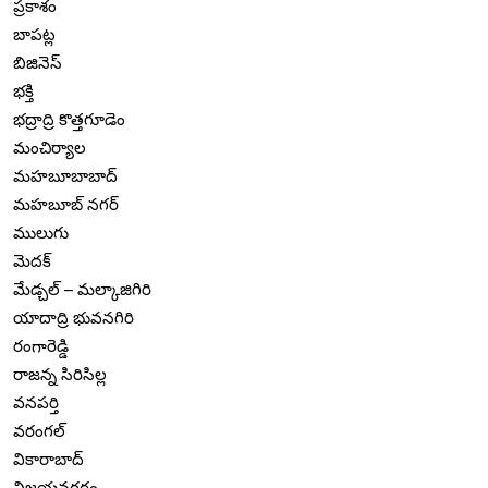
ప్రకాశం
బాపట్ల
బిజినెస్
భక్తి
భద్రాద్రి కొత్తగూడెం
మంచిర్యాల
మహబూబాబాద్
మహబూబ్ నగర్
ములుగు
మెదక్
మేడ్చల్ – మల్కాజిగిరి
యాదాద్రి భువనగిరి
రంగారెడ్డి
రాజన్న సిరిసిల్ల
వనపర్తి
వరంగల్
వికారాబాద్
విజయనగరం