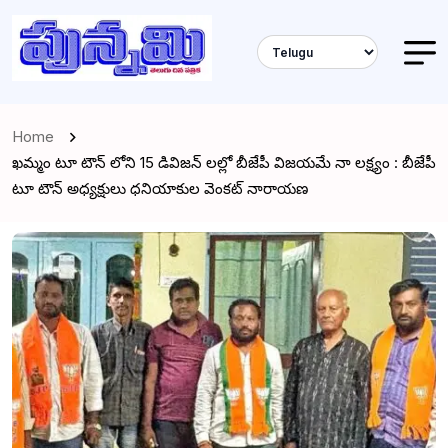
Home
ఖమ్మం టూ టౌన్ లోని 15 డివిజన్ లల్లో బీజేపీ విజయమే నా లక్ష్యం : బీజేపీ
టూ టౌన్ అధ్యక్షులు ధనియాకుల వెంకట్ నారాయణ