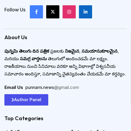
Follow Us
About Us
పున్నమి తెలుగు దిన పత్రిక
ప్రజలకు
నిజమైన
,
సమయానుకూలమైన
,
మరియు
సమగ్ర వార్తలను
తెలుగులో అందించడమే మా లక్ష్యం.
రాజకీయాలు నుంచి సినిమాలు వరకూ అన్ని విభాగాల్లో విశ్వసనీయ
సమాచారం అందిస్తూ, సమాజాన్ని చైతన్యవంతం చేయడమే మా కర్తవ్యం.
Email Us
:
punnami.news
@gmail.com
Author Panel
Top Categories​