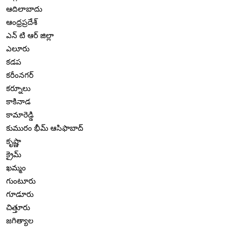
ఆదిలాబాదు
ఆంధ్రప్రదేశ్
ఎన్ టి ఆర్ జిల్లా
ఎలూరు
కడప
కరీంనగర్
కర్నూలు
కాకినాడ
కామారెడ్డి
కుమురం భీమ్ ఆసిఫాబాద్
కృష్ణా
క్రైమ్
ఖమ్మం
గుంటూరు
గూడూరు
చిత్తూరు
జగిత్యాల