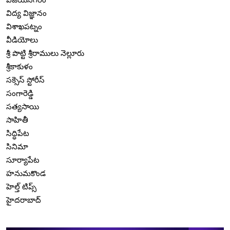
విద్య విజ్ఞానం
విశాఖపట్నం
వీడియోలు
శ్రీ పొట్టి శ్రీరాములు నెల్లూరు
శ్రీకాకుళం
సక్సెస్ స్టోరీస్
సంగారెడ్డి
సత్యసాయి
సాహితీ
సిద్ధిపేట
సినిమా
సూర్యాపేట
హనుమకొండ
హెల్త్ టిప్స్
హైదరాబాద్