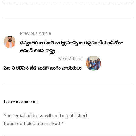
Previous Article
ధన్వంతరి జయంతి కార్యక్రమాన్ని జయప్రదం చేయండి-కోలా
ఆనంద్ బిజెపి రాష్ట్ర...
Next Article
సిఐ ని కలిసిన బేడ బుడగ జంగం నాయకులు
Leave a comment
Your email address will not be published.
Required fields are marked
*