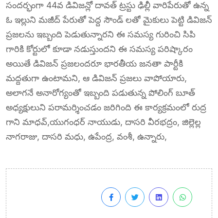
సందర్భంగా 44వ డివిజన్లో దావత్ ట్రస్టు ఢిల్లీ వారిపేరుతో ఉన్న
ఓ ఇల్లుని మజీద్ పేరుతో పెద్ద సౌండ్ లతో మైకులు పెట్టి డివిజన్
ప్రజలను ఇబ్బంది పెడుతున్నారని ఈ సమస్య గురించి సిపి
గారికి కోర్టులో కూడా నడుస్తుందని ఈ సమస్య పరిష్కారం
అయితే డివిజన్ ప్రజలందరూ భారతీయ జనతా పార్టీకి
మద్దతుగా ఉంటామని, ఆ డివిజన్ ప్రజలు వాపోయారు,
అలాగనే అనారోగ్యంతో ఇబ్బంది పడుతున్న పోలింగ్ బూత్
అధ్యక్షులుని పరామర్శించడం జరిగింది ఈ కార్యక్రమంలో రుద్ర
గాని మాధవ్,యుగంధర్ నాయుడు, దాసరి వీరభద్రం, జిల్లెల్ల
నాగరాజు, దాసరి మధు, ఉపేంద్ర, వంశీ, ఉన్నారు,