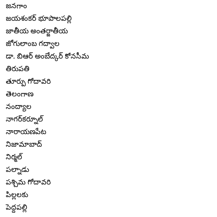
జనగాం
జయశంకర్ భూపాలపల్లి
జాతీయ అంతర్జాతీయ
జోగులాంబ గద్వాల
డా. బిఆర్ అంబేద్కర్ కోనసీమ
తిరుపతి
తూర్పు గోదావరి
తెలంగాణ
నంద్యాల
నాగర్‌కర్నూల్
నారాయణపేట
నిజామాబాద్
నిర్మల్
పల్నాడు
పశ్చిమ గోదావరి
పిల్లలకు
పెద్దపల్లి