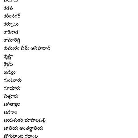
కడప
కరీంనగర్
కర్నూలు
కాకినాడ
కామారెడ్డి
కుమురం భీమ్ ఆసిఫాబాద్
కృష్ణా
క్రైమ్
ఖమ్మం
గుంటూరు
గూడూరు
చిత్తూరు
జగిత్యాల
జనగాం
జయశంకర్ భూపాలపల్లి
జాతీయ అంతర్జాతీయ
జోగులాంబ గద్వాల