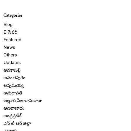
Categories
Blog
E-పేపర్
Featured
News
Others
Updates
అనకాపల్లి
అనంతపురం
అన్నమయ్య
అమరావతి
అల్లూరి సీతారామరాజు
ఆదిలాబాదు
ఆంధ్రప్రదేశ్
ఎన్ టి ఆర్ జిల్లా
ఎలూరు