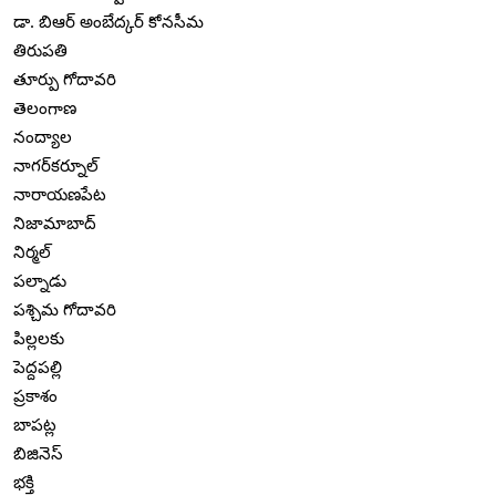
డా. బిఆర్ అంబేద్కర్ కోనసీమ
తిరుపతి
తూర్పు గోదావరి
తెలంగాణ
నంద్యాల
నాగర్‌కర్నూల్
నారాయణపేట
నిజామాబాద్
నిర్మల్
పల్నాడు
పశ్చిమ గోదావరి
పిల్లలకు
పెద్దపల్లి
ప్రకాశం
బాపట్ల
బిజినెస్
భక్తి