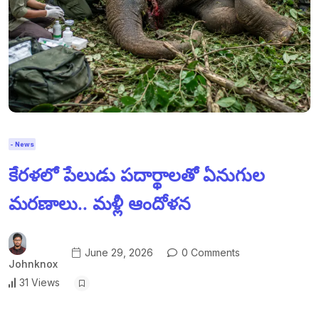
- News
కేరళలో పేలుడు పదార్థాలతో ఏనుగుల
మరణాలు.. మళ్లీ ఆందోళన
June 29, 2026
0 Comments
Johnknox
31 Views