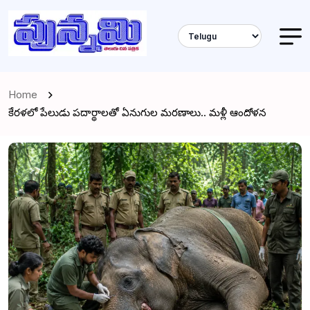
Home
కేరళలో పేలుడు పదార్థాలతో ఏనుగుల మరణాలు.. మళ్లీ ఆందోళన