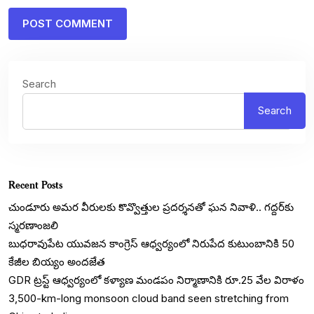
Search
Search
Recent Posts
చుండూరు అమర వీరులకు కొవ్వొత్తుల ప్రదర్శనతో ఘన నివాళి.. గద్దర్‌కు
స్మరణాంజలి
బుధరావుపేట యువజన కాంగ్రెస్ ఆధ్వర్యంలో నిరుపేద కుటుంబానికి 50
కేజీల బియ్యం అందజేత
GDR ట్రస్ట్ ఆధ్వర్యంలో కళ్యాణ మండపం నిర్మాణానికి రూ.25 వేల విరాళం
3,500-km-long monsoon cloud band seen stretching from