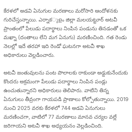
కేరళలో అడవి ఏనుగుల మరణాలు మరోసారి ఆందోళనకు
గురిచేస్తున్నాయి. ఎర్నాకുളം జిల్లా మలయట్టూర్ అటవీ
ప్రాంతంలో పేలుడు పదార్థాలు నింపిన పండును తినడంతో ఒక
మఖ్నా (దంతాలు లేని మగ ఏనుగు) మరణించింది. గత రెండు
నెలల్లో ఇదే తరహా ఇది రెండో ఘటనగా అటవీ శాఖ
అధికారులు వెల్లడించారు.
అటవీ జంతువులను పంట పొలాలకు రాకుండా అడ్డుకునేందుకు
కొందరు అక్రమంగా పేలుడు పదార్థాలు నింపిన పండ్లు
ఉంచుతున్నారని అధికారులు తెలిపారు. వాటిని తిన్న
ఏనుగులు తీవ్రంగా గాయపడి ప్రాణాలు కోల్పోతున్నాయి. 2019
నుంచి 2025 వరకు కేరళలో 744 అడవి ఏనుగులు
మరణించగా, వాటిలో 77 మరణాలు మానవ చర్యల వల్లే
జరిగాయని అటవీ శాఖ అధ్యయనం వెల్లడించింది.