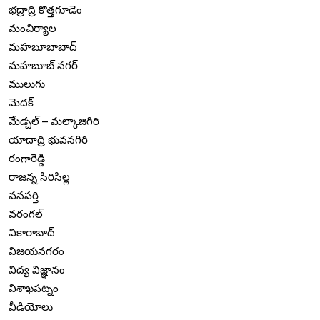
భద్రాద్రి కొత్తగూడెం
మంచిర్యాల
మహబూబాబాద్
మహబూబ్ నగర్
ములుగు
మెదక్
మేడ్చల్ – మల్కాజిగిరి
యాదాద్రి భువనగిరి
రంగారెడ్డి
రాజన్న సిరిసిల్ల
వనపర్తి
వరంగల్
వికారాబాద్
విజయనగరం
విద్య విజ్ఞానం
విశాఖపట్నం
వీడియోలు