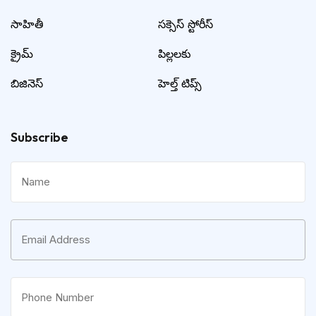
సాహితీ
సక్సెస్ స్టోరీస్
క్రైమ్
పిల్లలకు
బిజినెస్
హెల్త్ టిప్స్
Subscribe