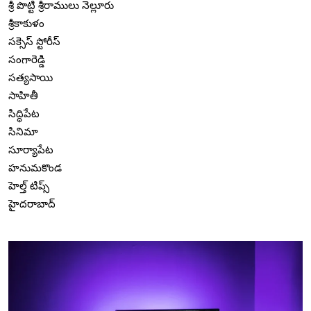
శ్రీ పొట్టి శ్రీరాములు నెల్లూరు
శ్రీకాకుళం
సక్సెస్ స్టోరీస్
సంగారెడ్డి
సత్యసాయి
సాహితీ
సిద్ధిపేట
సినిమా
సూర్యాపేట
హనుమకొండ
హెల్త్ టిప్స్
హైదరాబాద్