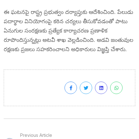
ఈ ఘటనపై రాష్ట్ర ప్రభుత్వం దర్యాప్తుకు ఆదేశించింది. పేలుడు
పదార్థాల వినియోగంపై కఠిన చర్యలు తీసుకోవడంతో పాటు
ఏనుగుల సంరక్షణకు ప్రత్యేక కార్యాచరణ ప్రణాళిక
రూపొందిస్తున్నట్లు అటవీ శాఖ వెల్లడించింది. అడవి జంతువుల
రక్షణకు ప్రజలు సహకరించాలని అధికారులు విజ్ఞప్తి చేశారు.
Previous Article