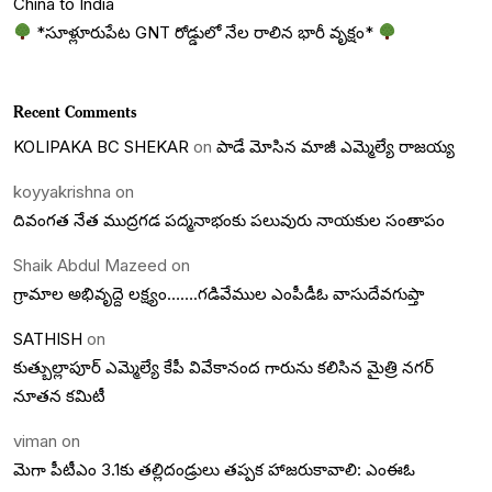
China to India
*సూళ్లూరుపేట GNT రోడ్డులో నేల రాలిన భారీ వృక్షం*
Recent Comments
KOLIPAKA BC SHEKAR
on
పాడే మోసిన మాజీ ఎమ్మెల్యే రాజయ్య
koyyakrishna
on
దివంగత నేత ముద్రగడ పద్మనాభంకు పలువురు నాయకుల సంతాపం
Shaik Abdul Mazeed
on
గ్రామాల అభివృద్దె లక్ష్యం…….గడివేముల ఎంపీడీఓ వాసుదేవగుప్తా
SATHISH
on
కుత్బుల్లాపూర్ ఎమ్మెల్యే కేపీ వివేకానంద గారును కలిసిన మైత్రి నగర్
నూతన కమిటీ
viman
on
మెగా పీటీఎం 3.1కు తల్లిదండ్రులు తప్పక హాజరుకావాలి: ఎంఈఓ