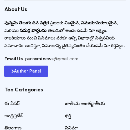
About Us
పున్నమి తెలుగు దిన పత్రిక
ప్రజలకు
నిజమైన
,
సమయానుకూలమైన
,
మరియు
సమగ్ర వార్తలను
తెలుగులో అందించడమే మా లక్ష్యం.
రాజకీయాలు నుంచి సినిమాలు వరకూ అన్ని విభాగాల్లో విశ్వసనీయ
సమాచారం అందిస్తూ, సమాజాన్ని చైతన్యవంతం చేయడమే మా కర్తవ్యం.
Email Us
:
punnami.news
@gmail.com
Author Panel
Top Categories​
ఈ పేపర్
జాతీయ అంతర్జాతీయ
ఆంధ్రప్రదేశ్
భక్తి
తెలంగాణ
సినిమా