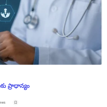
కు ప్రాధాన్యం
iews