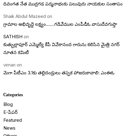
దివంగత నేత ముద్రగడ పద్మనాభంకు పలువురు నాయకుల సంతాపం
Shaik Abdul Mazeed
on
గ్రామాల అభివృద్దె లక్ష్యం…….గడివేముల ఎంపీడీఓ వాసుదేవగుప్తా
SATHISH
on
కుత్బుల్లాపూర్ ఎమ్మెల్యే కేపీ వివేకానంద గారును కలిసిన మైత్రి నగర్
నూతన కమిటీ
viman
on
మెగా పీటీఎం 3.1కు తల్లిదండ్రులు తప్పక హాజరుకావాలి: ఎంఈఓ
Categories
Blog
E-పేపర్
Featured
News
Others