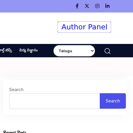
ెల్త్ టిప్స్
విద్య విజ్ఞానం
Search
Search
Recent Posts