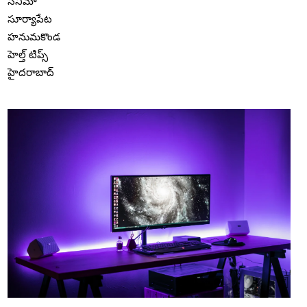
సినిమా
సూర్యాపేట
హనుమకొండ
హెల్త్ టిప్స్
హైదరాబాద్