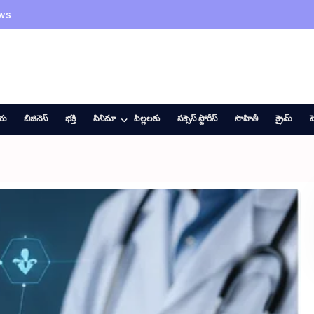
ws
ీయ
బిజినెస్
భక్తి
సినిమా
పిల్లలకు
సక్సెస్ స్టోరీస్
సాహితీ
క్రైమ్
హ