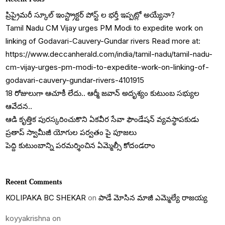
ప్రిప్రైమరీ స్కూల్ ఇంస్ట్రాక్టర్ పోస్ట్ ల భర్తీ ఇప్పట్లో అయ్యేనా?
Tamil Nadu CM Vijay urges PM Modi to expedite work on
linking of Godavari-Cauvery-Gundar rivers Read more at:
https://www.deccanherald.com/india/tamil-nadu/tamil-nadu-
cm-vijay-urges-pm-modi-to-expedite-work-on-linking-of-
godavari-cauvery-gundar-rivers-4101915
18 రోజులుగా ఆచూకీ లేదు.. ఆర్మీ జవాన్ అదృశ్యం కుటుంబ సభ్యుల
ఆవేదన..
ఆడి కృత్తిక పురస్కరించుకొని ఏకవీర సేవా ఫౌండేషన్ వ్యవస్థాపకుడు
ప్రతాప్ స్వామీజీ యోగుల పర్వతం పై పూజలు
పెద్ది కుటుంబాన్ని పరమర్శించిన ఏమ్మెల్సీ కోదండరాం
Recent Comments
KOLIPAKA BC SHEKAR
on
పాడే మోసిన మాజీ ఎమ్మెల్యే రాజయ్య
koyyakrishna
on