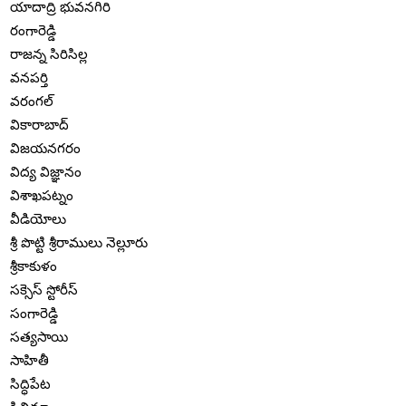
యాదాద్రి భువనగిరి
రంగారెడ్డి
రాజన్న సిరిసిల్ల
వనపర్తి
వరంగల్
వికారాబాద్
విజయనగరం
విద్య విజ్ఞానం
విశాఖపట్నం
వీడియోలు
శ్రీ పొట్టి శ్రీరాములు నెల్లూరు
శ్రీకాకుళం
సక్సెస్ స్టోరీస్
సంగారెడ్డి
సత్యసాయి
సాహితీ
సిద్ధిపేట