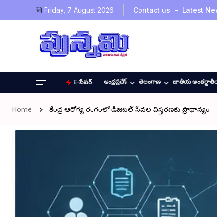
Friday, 7 August 2026
Contact us
Latest Ne
ఆంధ్రప్రదేశ్
తెలంగాణ
జాతీయ అంతర్జాత
E-పేపర్
Home
కేంద్ర ఆరోగ్య రంగంలో డిజిటల్ సేవల విస్తరణకు ప్రాధాన్యం