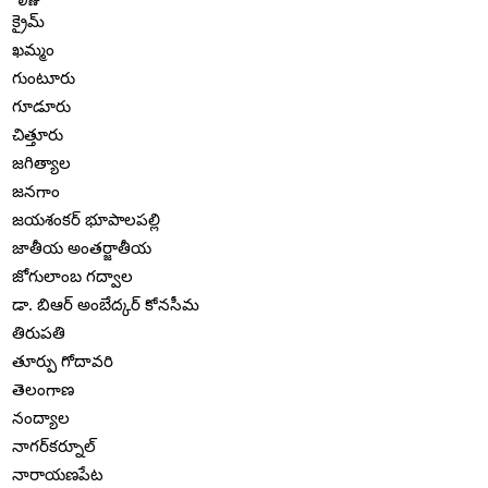
క్రైమ్
ఖమ్మం
గుంటూరు
గూడూరు
చిత్తూరు
జగిత్యాల
జనగాం
జయశంకర్ భూపాలపల్లి
జాతీయ అంతర్జాతీయ
జోగులాంబ గద్వాల
డా. బిఆర్ అంబేద్కర్ కోనసీమ
తిరుపతి
తూర్పు గోదావరి
తెలంగాణ
నంద్యాల
నాగర్‌కర్నూల్
నారాయణపేట