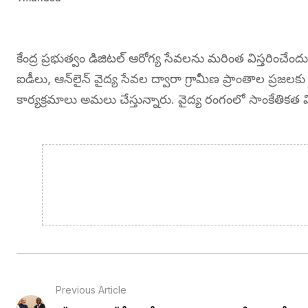
కేంద్ర ప్రభుత్వం డిజిటల్ ఆరోగ్య సేవలను మరింత విస్తరించేందు
ఐడీలు, ఆన్‌లైన్ వైద్య సేవల ద్వారా గ్రామీణ ప్రాంతాల ప్రజలక
కార్యక్రమాలు అమలు చేస్తున్నారు. వైద్య రంగంలో సాంకేతికత 
Previous Article