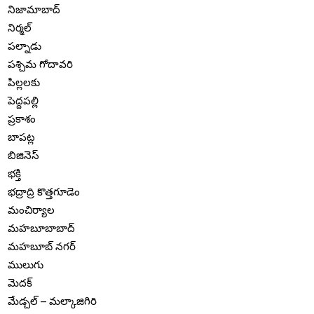
నిజామాబాద్
నిర్మల్
పల్నాడు
పశ్చిమ గోదావరి
పిల్లలకు
పెద్దపల్లి
ప్రకాశం
బాపట్ల
బిజినెస్
భక్తి
భద్రాద్రి కొత్తగూడెం
మంచిర్యాల
మహబూబాబాద్
మహబూబ్ నగర్
ములుగు
మెదక్
మేడ్చల్ – మల్కాజిగిరి