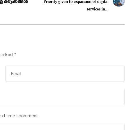
ള ഒരുക്കങ്ങൾ
Priority given to expansion of digital
services in...
 marked
*
next time I comment.