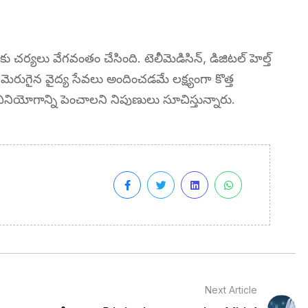
కు చర్యలు వేగవంతం చేసింది. టెలీమెడిసిన్, డిజిటల్ హెల్త్
ు మెరుగైన వైద్య సేవలు అందించడమే లక్ష్యంగా కొత్త
వినియోగాన్ని పెంచాలని నిపుణులు సూచిస్తున్నారు.
Next Article