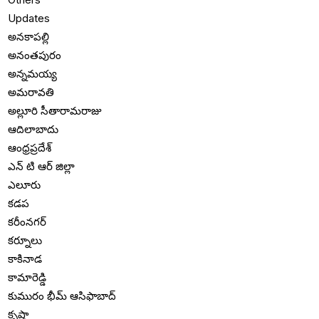
Updates
అనకాపల్లి
అనంతపురం
అన్నమయ్య
అమరావతి
అల్లూరి సీతారామరాజు
ఆదిలాబాదు
ఆంధ్రప్రదేశ్
ఎన్ టి ఆర్ జిల్లా
ఎలూరు
కడప
కరీంనగర్
కర్నూలు
కాకినాడ
కామారెడ్డి
కుమురం భీమ్ ఆసిఫాబాద్
కృష్ణా