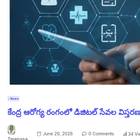
- News
కేంద్ర ఆరోగ్య రంగంలో డిజిటల్ సేవల విస్తరణ
June 29, 2026
0 Comments
34 V
Tmanasa