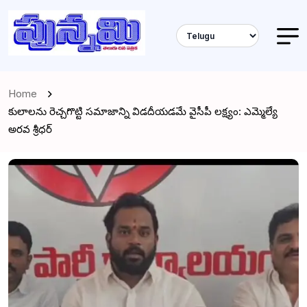
Home
కులాలను రెచ్చగొట్టి సమాజాన్ని విడదీయడమే వైసీపీ లక్ష్యం: ఎమ్మెల్యే
అరవ శ్రీధర్