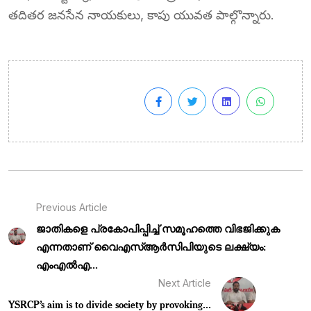
తదితర జనసేన నాయకులు, కాపు యువత పాల్గొన్నారు.
Previous Article
ജാതികളെ പ്രകോപിപ്പിച്ച് സമൂഹത്തെ വിഭജിക്കുക
എന്നതാണ് വൈഎസ്ആർസിപിയുടെ ലക്ഷ്യം:
എംഎൽഎ...
Next Article
YSRCP’s aim is to divide society by provoking...