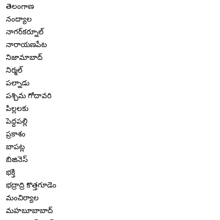
తెలంగాణ
నంద్యాల
నాగర్‌కర్నూల్
నారాయణపేట
నిజామాబాద్
నిర్మల్
పల్నాడు
పశ్చిమ గోదావరి
పిల్లలకు
పెద్దపల్లి
ప్రకాశం
బాపట్ల
బిజినెస్
భక్తి
భద్రాద్రి కొత్తగూడెం
మంచిర్యాల
మహబూబాబాద్