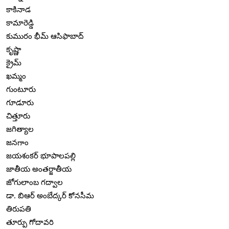
కాకినాడ
కామారెడ్డి
కుమురం భీమ్ ఆసిఫాబాద్
కృష్ణా
క్రైమ్
ఖమ్మం
గుంటూరు
గూడూరు
చిత్తూరు
జగిత్యాల
జనగాం
జయశంకర్ భూపాలపల్లి
జాతీయ అంతర్జాతీయ
జోగులాంబ గద్వాల
డా. బిఆర్ అంబేద్కర్ కోనసీమ
తిరుపతి
తూర్పు గోదావరి