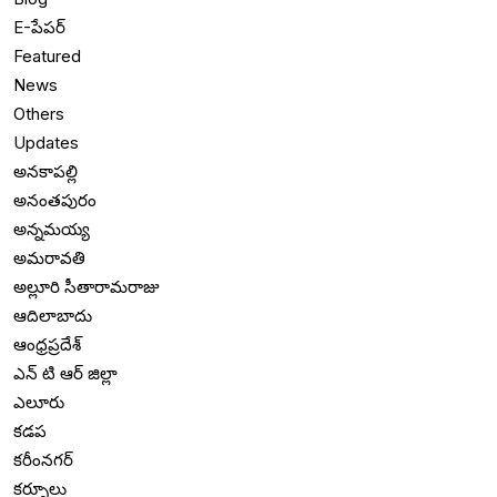
E-పేపర్
Featured
News
Others
Updates
అనకాపల్లి
అనంతపురం
అన్నమయ్య
అమరావతి
అల్లూరి సీతారామరాజు
ఆదిలాబాదు
ఆంధ్రప్రదేశ్
ఎన్ టి ఆర్ జిల్లా
ఎలూరు
కడప
కరీంనగర్
కర్నూలు