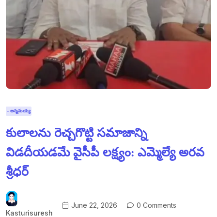
- అన్నమయ్య
కులాలను రెచ్చగొట్టి సమాజాన్ని
విడదీయడమే వైసీపీ లక్ష్యం: ఎమ్మెల్యే అరవ
శ్రీధర్
June 22, 2026
0 Comments
Kasturisuresh