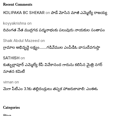
Recent Comments
KOLIPAKA BC SHEKAR
on
పాడే మోసిన మాజీ ఎమ్మెల్యే రాజయ్య
koyyakrishna
on
దివంగత నేత ముద్రగడ పద్మనాభంకు పలువురు నాయకుల సంతాపం
Shaik Abdul Mazeed
on
గ్రామాల అభివృద్దె లక్ష్యం…….గడివేముల ఎంపీడీఓ వాసుదేవగుప్తా
SATHISH
on
కుత్బుల్లాపూర్ ఎమ్మెల్యే కేపీ వివేకానంద గారును కలిసిన మైత్రి నగర్
నూతన కమిటీ
viman
on
మెగా పీటీఎం 3.1కు తల్లిదండ్రులు తప్పక హాజరుకావాలి: ఎంఈఓ
Categories
Blog