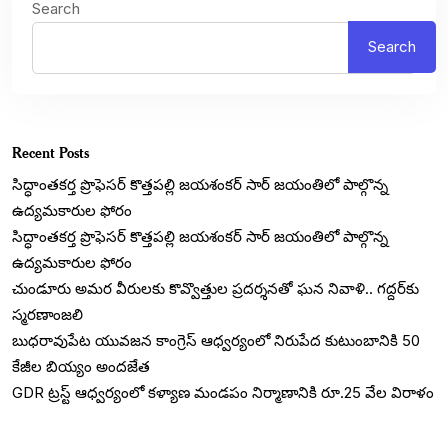
Search
Search
Recent Posts
సిద్ధాంతకర్త ప్రొఫెసర్ కొత్తపల్లి జయశంకర్ సార్ జయంతిలో పాల్గొన్న
ఉద్యమకారుల ఫోరం
సిద్ధాంతకర్త ప్రొఫెసర్ కొత్తపల్లి జయశంకర్ సార్ జయంతిలో పాల్గొన్న
ఉద్యమకారుల ఫోరం
చుండూరు అమర వీరులకు కొవ్వొత్తుల ప్రదర్శనతో ఘన నివాళి.. గద్దర్‌కు
స్మరణాంజలి
బుధరావుపేట యువజన కాంగ్రెస్ ఆధ్వర్యంలో నిరుపేద కుటుంబానికి 50
కేజీల బియ్యం అందజేత
GDR ట్రస్ట్ ఆధ్వర్యంలో కళ్యాణ మండపం నిర్మాణానికి రూ.25 వేల విరాళం