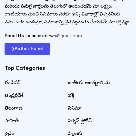
మరియు
సమగ్ర వార్తలను
తెలుగులో అందించడమే మా లక్ష్యం.
రాజకీయాలు నుంచి సినిమాలు వరకూ అన్ని విభాగాల్లో విశ్వసనీయ
సమాచారం అందిస్తూ, సమాజాన్ని చైతన్యవంతం చేయడమే మా కర్తవ్యం.
Email Us
:
punnami.news
@gmail.com
Author Panel
Top Categories​
ఈ పేపర్
జాతీయ అంతర్జాతీయ
ఆంధ్రప్రదేశ్
భక్తి
తెలంగాణ
సినిమా
సాహితీ
సక్సెస్ స్టోరీస్
క్రైమ్
పిల్లలకు