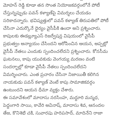
మోహన్ రెడ్డి కూడా తన సొంత నియోజకవర్గంలోనే పోటీ
చేస్తున్నప్పుడు పవన్ కళ్యాణ్‌పై విమర్శలు చేయడం
సరికాదన్నారు. భవిష్యత్తులో పవన్ కళ్యాణ్ తిరుపతిలో పోటీ
చేసినా ఎదుర్కొనే ధైర్యం వైసీపీకి ఉందా అని ప్రశ్నించారు.
కాపులకు ఈడబ్ల్యూఎస్ రిజర్వేషన్ల విషయంలో వైసీపీ
ప్రభుత్వం అన్యాయం చేసిందని ఆరోపించిన ఆయన, అప్పట్లో
వైసీపీ నేతలు ఎందుకు స్పందించలేదని ప్రశ్నించారు. కోనసీమ
ఘటనలు, కాపు యువకుడు వెంగయ్య మరణం వంటి
సందర్భాల్లో కూడా వైసీపీ నేతలు స్పందించలేదని
విమర్శించారు. ఎంత ప్రచారం చేసినా నిజాయితీ కలిగిన
నాయకుడు పవన్ కళ్యాణ్ వెంటే కాపు సామాజికవర్గం
ఉంటుందని ఆయన ధీమా వ్యక్తం చేశారు.
ఈ సమావేశంలో మాదాసు నరసింహ, మద్దూరి మన్మధ,
పెద్దంగారి సాయి, కావేరి అవినాష్, మాదాసు శివ, ఆనందల
తేజ, కొనిశెట్టి చక్రి, సువారపు హరిప్రసాద్, మాదినేని రాజా