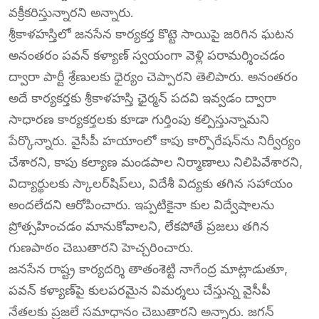
వక్రీకరిస్తున్నారని అన్నారు.
శ్రీకాళహస్తిలో జనసేన కార్యకర్త కొట్టె సాయిపై జరిగిన ఘటన
అనంతరం పవన్ కళ్యాణ్ స్వయంగా వెళ్లి పరామర్శించడం
ద్వారా పార్టీ శ్రేణులకు ధైర్యం చెప్పారని తెలిపారు. అనంతరం
అదే కార్యకర్తకు శ్రీకాళహస్తి ఛైర్మన్ పదవి ఇవ్వడం ద్వారా
సాధారణ కార్యకర్తలకు కూడా గుర్తింపు కల్పిస్తున్నామని
పేర్కొన్నారు. వైసీపీ హయాంలో కాపు కార్పొరేషన్‌ను నిర్వీర్యం
చేశారని, కాపు కల్యాణ మండపాల నిర్మాణాలు నిలిపివేశారని,
విద్యార్థులకు స్కాలర్‌షిప్‌లు, విదేశీ విద్యకు తగిన సహాయం
అందలేదని ఆరోపించారు. ఇప్పటికైనా కుల విద్వేషాలను
ప్రోత్సహించడం మానుకోవాలని, లేకపోతే ప్రజలు తగిన
గుణపాఠం చెబుతారని హెచ్చరించారు.
జనసేన రాష్ట్ర కార్యదర్శి తాతంశెట్టి నాగేంద్ర మాట్లాడుతూ,
పవన్ కళ్యాణ్‌పై కులపరమైన విమర్శలు చేస్తున్న వైసీపీ
నేతలకు ప్రజలే సమాధానం చెబుతారని అన్నారు. జగన్