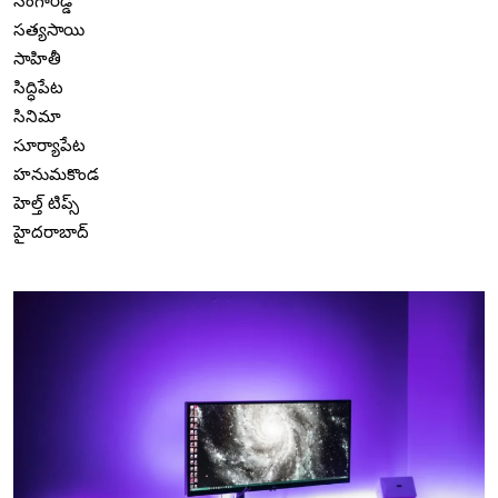
సంగారెడ్డి
సత్యసాయి
సాహితీ
సిద్ధిపేట
సినిమా
సూర్యాపేట
హనుమకొండ
హెల్త్ టిప్స్
హైదరాబాద్