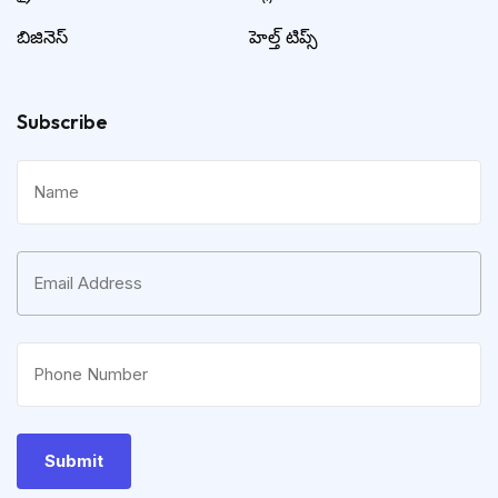
బిజినెస్
హెల్త్ టిప్స్
Subscribe