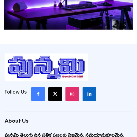
Follow Us
About Us
పున్నమి తెలుగు దిన పత్రిక
ప్రజలకు
నిజమైన
,
సమయానుకూలమైన
,