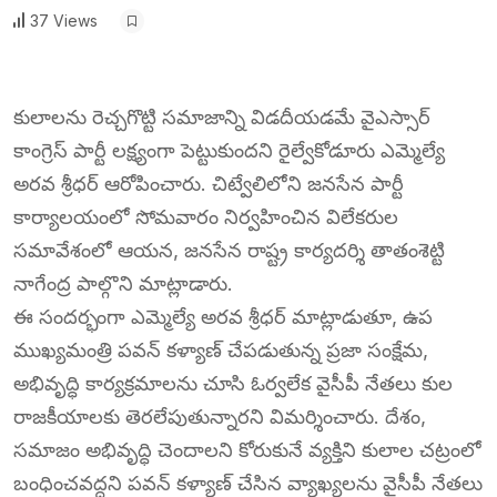
37 Views
కులాలను రెచ్చగొట్టి సమాజాన్ని విడదీయడమే వైఎస్సార్
కాంగ్రెస్ పార్టీ లక్ష్యంగా పెట్టుకుందని రైల్వేకోడూరు ఎమ్మెల్యే
అరవ శ్రీధర్ ఆరోపించారు. చిట్వేలిలోని జనసేన పార్టీ
కార్యాలయంలో సోమవారం నిర్వహించిన విలేకరుల
సమావేశంలో ఆయన, జనసేన రాష్ట్ర కార్యదర్శి తాతంశెట్టి
నాగేంద్ర పాల్గొని మాట్లాడారు.
ఈ సందర్భంగా ఎమ్మెల్యే అరవ శ్రీధర్ మాట్లాడుతూ, ఉప
ముఖ్యమంత్రి పవన్ కళ్యాణ్ చేపడుతున్న ప్రజా సంక్షేమ,
అభివృద్ధి కార్యక్రమాలను చూసి ఓర్వలేక వైసీపీ నేతలు కుల
రాజకీయాలకు తెరలేపుతున్నారని విమర్శించారు. దేశం,
సమాజం అభివృద్ధి చెందాలని కోరుకునే వ్యక్తిని కులాల చట్రంలో
బంధించవద్దని పవన్ కళ్యాణ్ చేసిన వ్యాఖ్యలను వైసీపీ నేతలు