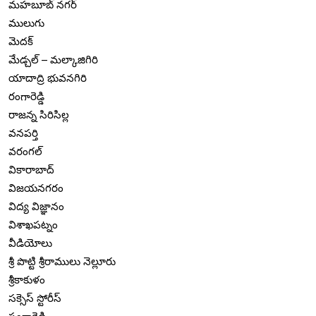
మహబూబ్ నగర్
ములుగు
మెదక్
మేడ్చల్ – మల్కాజిగిరి
యాదాద్రి భువనగిరి
రంగారెడ్డి
రాజన్న సిరిసిల్ల
వనపర్తి
వరంగల్
వికారాబాద్
విజయనగరం
విద్య విజ్ఞానం
విశాఖపట్నం
వీడియోలు
శ్రీ పొట్టి శ్రీరాములు నెల్లూరు
శ్రీకాకుళం
సక్సెస్ స్టోరీస్