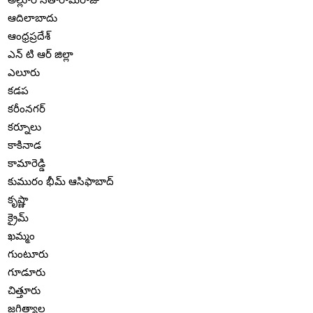
ఆదిలాబాదు
ఆంధ్రప్రదేశ్
ఎన్ టి ఆర్ జిల్లా
ఎలూరు
కడప
కరీంనగర్
కర్నూలు
కాకినాడ
కామారెడ్డి
కుమురం భీమ్ ఆసిఫాబాద్
కృష్ణా
క్రైమ్
ఖమ్మం
గుంటూరు
గూడూరు
చిత్తూరు
జగిత్యాల