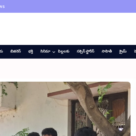
ws
ీయ
బిజినెస్
భక్తి
సినిమా
పిల్లలకు
సక్సెస్ స్టోరీస్
సాహితీ
క్రైమ్
హ