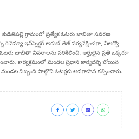
ితిపల్లి గ్రామంలో ప్రత్యేక ఓటరు జాబితా సవరణ
రెవెన్యూ ఇన్‌స్పెక్టర్ అరుణ్ తేజ్ పర్యవేక్షించగా, వీఆర్వో
. ఓటరు జాబితా వివరాలను పరిశీలించి, అర్హులైన ప్రతి ఒక్కరూ
చారు. కార్యక్రమంలో మండల ప్రధాన కార్యదర్శి బోయిన
మండల సిబ్బంది పాల్గొని ఓటర్లకు అవగాహన కల్పించారు.