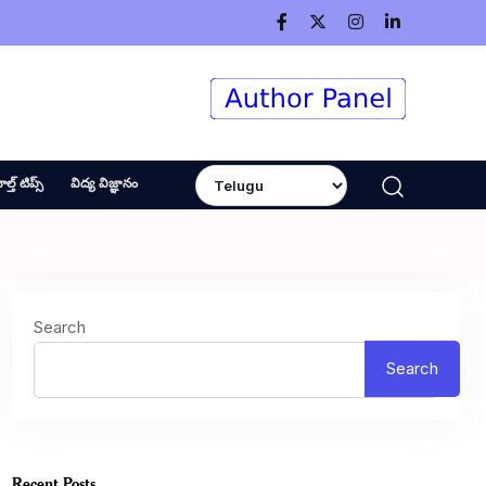
ెల్త్ టిప్స్
విద్య విజ్ఞానం
Search
Search
Recent Posts