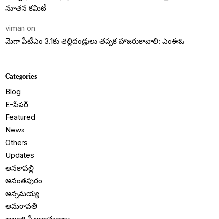
నూతన కమిటీ
viman
on
మెగా పీటీఎం 3.1కు తల్లిదండ్రులు తప్పక హాజరుకావాలి: ఎంఈఓ
Categories
Blog
E-పేపర్
Featured
News
Others
Updates
అనకాపల్లి
అనంతపురం
అన్నమయ్య
అమరావతి
అల్లూరి సీతారామరాజు