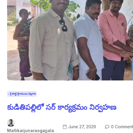
- శ్రీ పొట్టి శ్రీరాములు నెల్లూరు
కుడితిపల్లిలో సర్ కార్యక్రమం నిర్వహణ
June 27, 2026
0 Comment
Mallikarjunaraogajjala