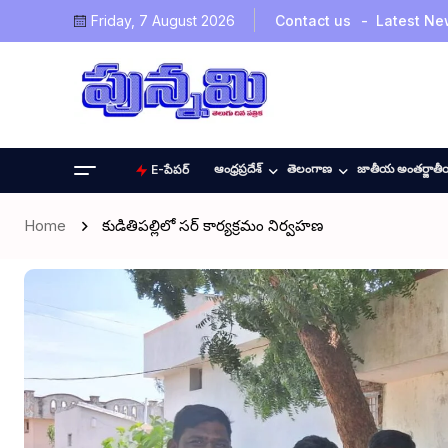
Friday, 7 August 2026
Contact us
Latest Ne
ఆంధ్రప్రదేశ్
తెలంగాణ
జాతీయ అంతర్జాత
E-పేపర్
Home
కుడితిపల్లిలో సర్ కార్యక్రమం నిర్వహణ