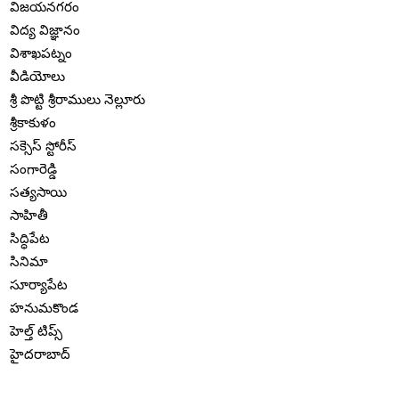
విజయనగరం
విద్య విజ్ఞానం
విశాఖపట్నం
వీడియోలు
శ్రీ పొట్టి శ్రీరాములు నెల్లూరు
శ్రీకాకుళం
సక్సెస్ స్టోరీస్
సంగారెడ్డి
సత్యసాయి
సాహితీ
సిద్ధిపేట
సినిమా
సూర్యాపేట
హనుమకొండ
హెల్త్ టిప్స్
హైదరాబాద్