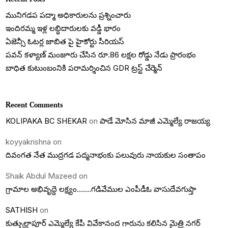
మునిగడప పద్మా అధికారులను ప్రశ్నించారు
ఇందిరమ్మ ఇళ్ల లబ్ధిదారులకు వడ్డీ భారం
ఏజెన్సీ ఓటర్ల జాబిత పై హైకోర్టు సీరియస్
పవన్ కళ్యాణ్ మంజూరు చేసిన రూ.86 లక్షల రోడ్డు నేడు ప్రారంభం
బాధిత కుటుంబంనికి పరామర్శించిన GDR ట్రస్ట్ చేర్మెన్
Recent Comments
KOLIPAKA BC SHEKAR
on
పాడే మోసిన మాజీ ఎమ్మెల్యే రాజయ్య
koyyakrishna
on
దివంగత నేత ముద్రగడ పద్మనాభంకు పలువురు నాయకుల సంతాపం
Shaik Abdul Mazeed
on
గ్రామాల అభివృద్దె లక్ష్యం…….గడివేముల ఎంపీడీఓ వాసుదేవగుప్తా
SATHISH
on
కుత్బుల్లాపూర్ ఎమ్మెల్యే కేపీ వివేకానంద గారును కలిసిన మైత్రి నగర్