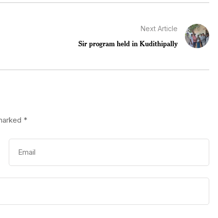
Next Article
Sir program held in Kudithipally
 marked
*