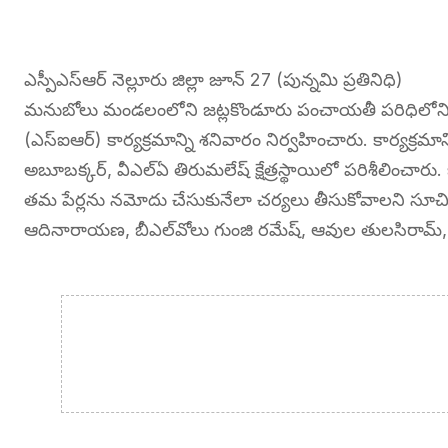
ఎస్పీఎస్ఆర్ నెల్లూరు జిల్లా జూన్ 27 (పున్నమి ప్రతినిధి)
మనుబోలు మండలంలోని జట్లకొండూరు పంచాయతీ పరిధిలోని కుడ
(ఎస్‌ఐఆర్) కార్యక్రమాన్ని శనివారం నిర్వహించారు. కార్యక్రమాన్ని 
అబూబక్కర్, వీఎల్ఏ తిరుమలేష్ క్షేత్రస్థాయిలో పరిశీలించారు
తమ పేర్లను నమోదు చేసుకునేలా చర్యలు తీసుకోవాలని సూచిం
ఆదినారాయణ, బీఎల్‌వోలు గుంజి రమేష్, ఆవుల తులసిరామ్, 