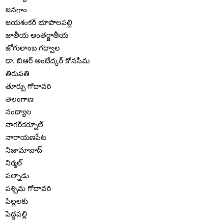
జనగాం
జయశంకర్ భూపాలపల్లి
జాతీయ అంతర్జాతీయ
జోగులాంబ గద్వాల
డా. బిఆర్ అంబేద్కర్ కోనసీమ
తిరుపతి
తూర్పు గోదావరి
తెలంగాణ
నంద్యాల
నాగర్‌కర్నూల్
నారాయణపేట
నిజామాబాద్
నిర్మల్
పల్నాడు
పశ్చిమ గోదావరి
పిల్లలకు
పెద్దపల్లి