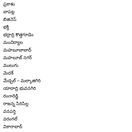
ప్రకాశం
బాపట్ల
బిజినెస్
భక్తి
భద్రాద్రి కొత్తగూడెం
మంచిర్యాల
మహబూబాబాద్
మహబూబ్ నగర్
ములుగు
మెదక్
మేడ్చల్ – మల్కాజిగిరి
యాదాద్రి భువనగిరి
రంగారెడ్డి
రాజన్న సిరిసిల్ల
వనపర్తి
వరంగల్
వికారాబాద్