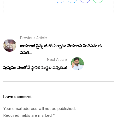
Previous Article
బయాలజీ సైన్స్ టీచర్ ఏర్పాటు చేయాలని హెచ్ఎమ్ కు
వినతి...
Next Article
పున్నమి: నెలలోనే స్థానిక సంస్థల ఎన్నికలు!
Leave a comment
Your email address will not be published.
Required fields are marked
*