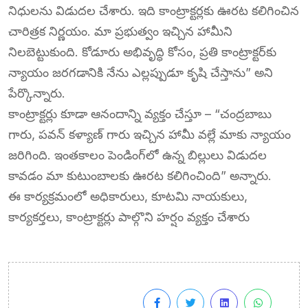
నిధులను విడుదల చేశారు. ఇది కాంట్రాక్టర్లకు ఊరట కలిగించిన
చారిత్రక నిర్ణయం. మా ప్రభుత్వం ఇచ్చిన హామీని
నిలబెట్టుకుంది. కోడూరు అభివృద్ధి కోసం, ప్రతి కాంట్రాక్టర్‌కు
న్యాయం జరగడానికి నేను ఎల్లప్పుడూ కృషి చేస్తాను” అని
పేర్కొన్నారు.
కాంట్రాక్టర్లు కూడా ఆనందాన్ని వ్యక్తం చేస్తూ – “చంద్రబాబు
గారు, పవన్ కళ్యాణ్ గారు ఇచ్చిన హామీ వల్లే మాకు న్యాయం
జరిగింది. ఇంతకాలం పెండింగ్‌లో ఉన్న బిల్లులు విడుదల
కావడం మా కుటుంబాలకు ఊరట కలిగించింది” అన్నారు.
ఈ కార్యక్రమంలో అధికారులు, కూటమి నాయకులు,
కార్యకర్తలు, కాంట్రాక్టర్లు పాల్గొని హర్షం వ్యక్తం చేశారు