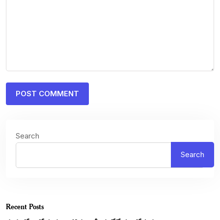
Search
Search
Recent Posts