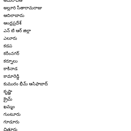
అమరావతి
అల్లూరి సీతారామరాజు
ఆదిలాబాదు
ఆంధ్రప్రదేశ్
ఎన్ టి ఆర్ జిల్లా
ఎలూరు
కడప
కరీంనగర్
కర్నూలు
కాకినాడ
కామారెడ్డి
కుమురం భీమ్ ఆసిఫాబాద్
కృష్ణా
క్రైమ్
ఖమ్మం
గుంటూరు
గూడూరు
చిత్తూరు