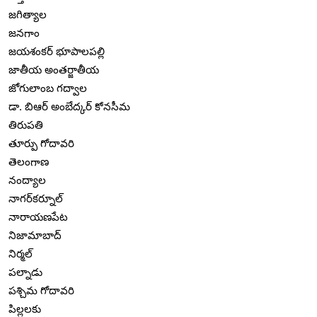
జగిత్యాల
జనగాం
జయశంకర్ భూపాలపల్లి
జాతీయ అంతర్జాతీయ
జోగులాంబ గద్వాల
డా. బిఆర్ అంబేద్కర్ కోనసీమ
తిరుపతి
తూర్పు గోదావరి
తెలంగాణ
నంద్యాల
నాగర్‌కర్నూల్
నారాయణపేట
నిజామాబాద్
నిర్మల్
పల్నాడు
పశ్చిమ గోదావరి
పిల్లలకు