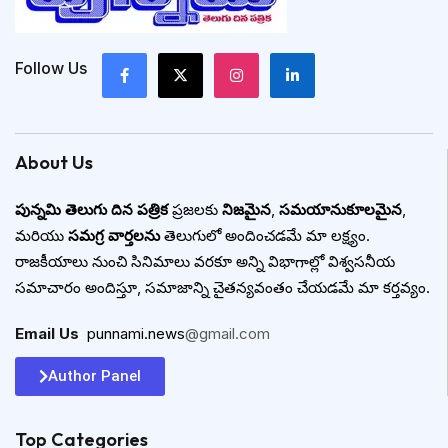
Follow Us
About Us
పున్నమి తెలుగు దిన పత్రిక
ప్రజలకు
నిజమైన
,
సమయానుకూలమైన
,
మరియు
సమగ్ర వార్తలను
తెలుగులో అందించడమే మా లక్ష్యం.
రాజకీయాలు నుంచి సినిమాలు వరకూ అన్ని విభాగాల్లో విశ్వసనీయ
సమాచారం అందిస్తూ, సమాజాన్ని చైతన్యవంతం చేయడమే మా కర్తవ్యం.
Email Us
:
punnami.news
@gmail.com
Author Panel
Top Categories​