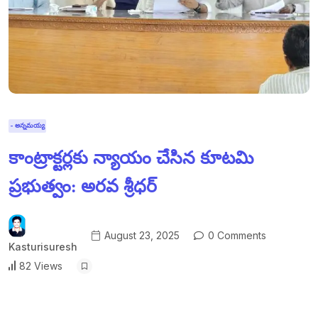
- అన్నమయ్య
కాంట్రాక్టర్లకు న్యాయం చేసిన కూటమి
ప్రభుత్వం: అరవ శ్రీధర్
August 23, 2025
0 Comments
Kasturisuresh
82 Views