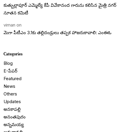
కుత్బుల్లాపూర్ ఎమ్మెల్యే కేపీ వివేకానంద గారును కలిసిన మైత్రి నగర్
నూతన కమిటీ
viman
on
మెగా పీటీఎం 3.1కు తల్లిదండ్రులు తప్పక హాజరుకావాలి: ఎంఈఓ
Categories
Blog
E-పేపర్
Featured
News
Others
Updates
అనకాపల్లి
అనంతపురం
అన్నమయ్య