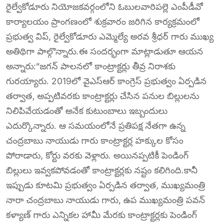
రైల్వేకోడూరు నియోజకవర్గంలోని ఓబులవారిపల్లె ఎంపీడీవో
కార్యాలయం ప్రాంగణంలో శుక్రవారం జరిగిన కార్యక్రమంలో
ప్రభుత్వ విప్, రైల్వేకోడూరు ఎమ్మెల్యే అరవ శ్రీధర్ గారు ముఖ్య
అతిథిగా పాల్గొన్నారు.ఈ సందర్భంగా మాట్లాడుతూ ఆయన
అన్నారు:“జగన్ పాలనలో కాంట్రాక్టర్లు తీవ్ర నిరాశకు
గురయ్యారు. 2019లో వైఎస్ఆర్ కాంగ్రెస్ ప్రభుత్వం ఏర్పడిన
తర్వాత, అప్పటివరకు కాంట్రాక్టర్లు చేసిన పనుల బిల్లులను
నిలిపివేయడంతో అనేక కుటుంబాలు ఇబ్బందులు
ఎదుర్కొన్నారు. ఆ సమయంలోనే ప్రతిపక్ష నేతగా ఉన్న
చంద్రబాబు నాయుడు గారు కాంట్రాక్టర్ల హక్కుల కోసం
పోరాడారు, కోర్టు వరకు వెళ్లారు. అయినప్పటికీ పెండింగ్
బిల్లులు ఇవ్వకపోవడంతో కాంట్రాక్టర్లకు నష్టం కలిగింది.కానీ
ఇప్పుడు కూటమి ప్రభుత్వం ఏర్పడిన తర్వాత, ముఖ్యమంత్రి
నారా చంద్రబాబు నాయుడు గారు, ఉప ముఖ్యమంత్రి పవన్
కళ్యాణ్ గారు ఎన్నికల హామీ మేరకు కాంట్రాక్టర్లకు పెండింగ్