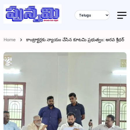
Home
కాంట్రాక్టర్లకు న్యాయం చేసిన కూటమి ప్రభుత్వం: అరవ శ్రీధర్