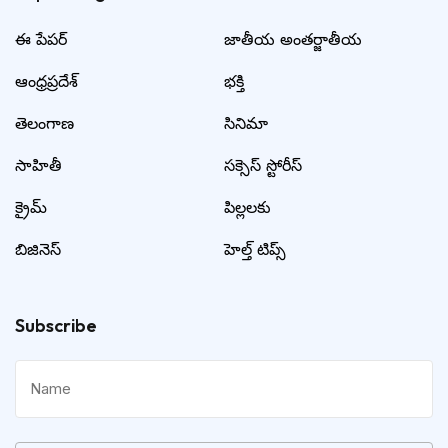
ఈ పేపర్
జాతీయ అంతర్జాతీయ
ఆంధ్రప్రదేశ్
భక్తి
తెలంగాణ
సినిమా
సాహితీ
సక్సెస్ స్టోరీస్
క్రైమ్
పిల్లలకు
బిజినెస్
హెల్త్ టిప్స్
Subscribe