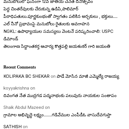
మనుబోలులో ఘనంగా 12వ జాతీయ చేనేత దినోత్సవం
పెద్ద చింతరేవులకు చేరుకున్న ఉడిపి,పాలిమార్
పీఠాధిపతులు.పూర్ణకుంభంతో స్వాగతం పలికిన అర్చకులు , భక్తులు….
ఎల్ నీనో ప్రభావంపై మనుబోలు రైతులకు అవగాహన
NGKL: ఉపాధ్యాయుల సమస్యలు వెంటనే పరిష్కరించాలి: USPC
డిమాండ్
తెలంగాణ సిద్దాంతకర్త ఆచార్య కొత్తపల్లి జయశంకర్ గారి జయంతి
Recent Comments
KOLIPAKA BC SHEKAR
on
పాడే మోసిన మాజీ ఎమ్మెల్యే రాజయ్య
koyyakrishna
on
దివంగత నేత ముద్రగడ పద్మనాభంకు పలువురు నాయకుల సంతాపం
Shaik Abdul Mazeed
on
గ్రామాల అభివృద్దె లక్ష్యం…….గడివేముల ఎంపీడీఓ వాసుదేవగుప్తా
SATHISH
on