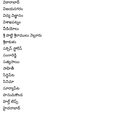
వికారాబాద్
విజయనగరం
విద్య విజ్ఞానం
విశాఖపట్నం
వీడియోలు
శ్రీ పొట్టి శ్రీరాములు నెల్లూరు
శ్రీకాకుళం
సక్సెస్ స్టోరీస్
సంగారెడ్డి
సత్యసాయి
సాహితీ
సిద్ధిపేట
సినిమా
సూర్యాపేట
హనుమకొండ
హెల్త్ టిప్స్
హైదరాబాద్