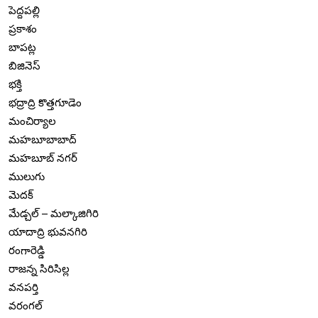
పెద్దపల్లి
ప్రకాశం
బాపట్ల
బిజినెస్
భక్తి
భద్రాద్రి కొత్తగూడెం
మంచిర్యాల
మహబూబాబాద్
మహబూబ్ నగర్
ములుగు
మెదక్
మేడ్చల్ – మల్కాజిగిరి
యాదాద్రి భువనగిరి
రంగారెడ్డి
రాజన్న సిరిసిల్ల
వనపర్తి
వరంగల్