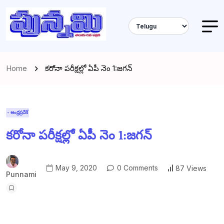
Home
కరోనా పరీక్షల్లో ఏపీ నెం 1:జగన్
- ఆంధ్రప్రదేశ్
కరోనా పరీక్షల్లో ఏపీ నెం 1:జగన్
May 9, 2020
0 Comments
87 Views
Punnami