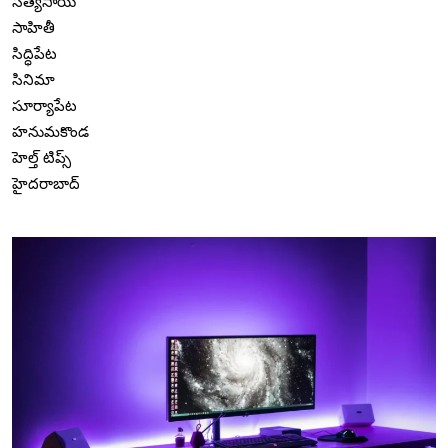
సత్యసాయి
సాహితీ
సిద్ధిపేట
సినిమా
సూర్యాపేట
హనుమకొండ
హెల్త్ టిప్స్
హైదరాబాద్