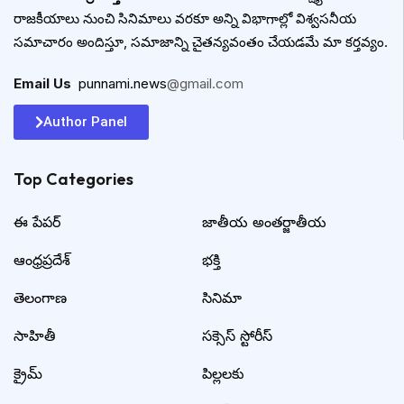
రాజకీయాలు నుంచి సినిమాలు వరకూ అన్ని విభాగాల్లో విశ్వసనీయ
సమాచారం అందిస్తూ, సమాజాన్ని చైతన్యవంతం చేయడమే మా కర్తవ్యం.
Email Us
:
punnami.news
@gmail.com
Author Panel
Top Categories​
ఈ పేపర్
జాతీయ అంతర్జాతీయ
ఆంధ్రప్రదేశ్
భక్తి
తెలంగాణ
సినిమా
సాహితీ
సక్సెస్ స్టోరీస్
క్రైమ్
పిల్లలకు