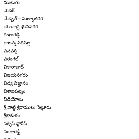
ములుగు
మెదక్
మేడ్చల్ – మల్కాజిగిరి
యాదాద్రి భువనగిరి
రంగారెడ్డి
రాజన్న సిరిసిల్ల
వనపర్తి
వరంగల్
వికారాబాద్
విజయనగరం
విద్య విజ్ఞానం
విశాఖపట్నం
వీడియోలు
శ్రీ పొట్టి శ్రీరాములు నెల్లూరు
శ్రీకాకుళం
సక్సెస్ స్టోరీస్
సంగారెడ్డి