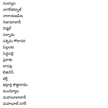
నంద్యాల
నాగర్‌కర్నూల్
నారాయణపేట
నిజామాబాద్
నిర్మల్
పల్నాడు
పశ్చిమ గోదావరి
పిల్లలకు
పెద్దపల్లి
ప్రకాశం
బాపట్ల
బిజినెస్
భక్తి
భద్రాద్రి కొత్తగూడెం
మంచిర్యాల
మహబూబాబాద్
మహబూబ్ నగర్