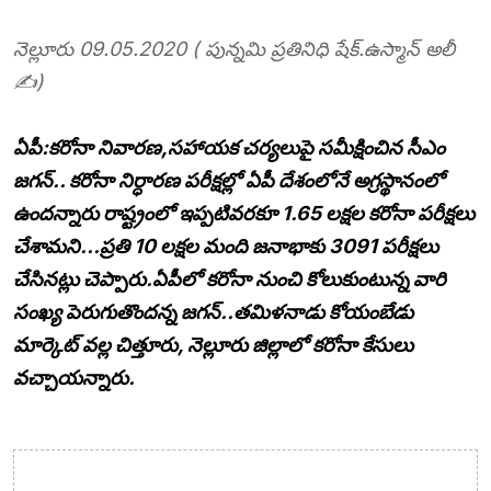
నెల్లూరు 09.05.2020 ( పున్నమి ప్రతినిధి షేక్.ఉస్మాన్ అలీ
✍️)
ఏపీ:కరోనా నివారణ,సహాయక చర్యలుపై సమీక్షించిన సీఎం
జగన్.. కరోనా నిర్ధారణ పరీక్షల్లో ఏపీ దేశంలోనే అగ్రస్థానంలో
ఉందన్నారు రాష్ట్రంలో ఇప్పటివరకూ 1.65 లక్షల కరోనా పరీక్షలు
చేశామని…ప్రతి 10 లక్షల మంది జనాభాకు 3091 పరీక్షలు
చేసినట్లు చెప్పారు.ఏపీలో కరోనా నుంచి కోలుకుంటున్న వారి
సంఖ్య పెరుగుతొందన్న జగన్..తమిళనాడు కోయంబేడు
మార్కెట్ వల్ల చిత్తూరు, నెల్లూరు జిల్లాలో కరోనా కేసులు
వచ్చాయన్నారు.