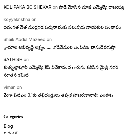
KOLIPAKA BC SHEKAR
on
పాడే మోసిన మాజీ ఎమ్మెల్యే రాజయ్య
koyyakrishna
on
దివంగత నేత ముద్రగడ పద్మనాభంకు పలువురు నాయకుల సంతాపం
Shaik Abdul Mazeed
on
గ్రామాల అభివృద్దె లక్ష్యం…….గడివేముల ఎంపీడీఓ వాసుదేవగుప్తా
SATHISH
on
కుత్బుల్లాపూర్ ఎమ్మెల్యే కేపీ వివేకానంద గారును కలిసిన మైత్రి నగర్
నూతన కమిటీ
viman
on
మెగా పీటీఎం 3.1కు తల్లిదండ్రులు తప్పక హాజరుకావాలి: ఎంఈఓ
Categories
Blog
E-పేపర్