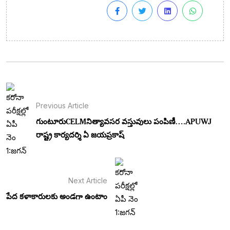
Previous Article
గుంటూరుCELMనిత్యావసర వస్తువులు పంపిణీ….APUWJ
రాష్ట్ర కార్యదర్శి ఏ జయప్రకాష్
Next Article
పేద కళాకారులకు అండగా ఉంటాం