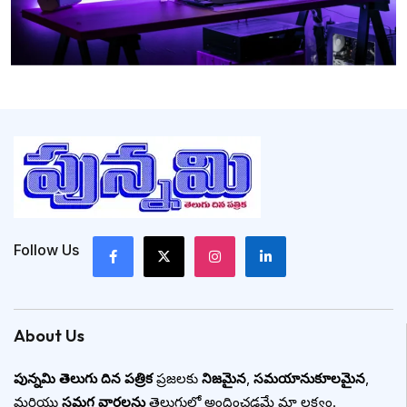
Follow Us
About Us
పున్నమి తెలుగు దిన పత్రిక
ప్రజలకు
నిజమైన
,
సమయానుకూలమైన
,
మరియు
సమగ్ర వార్తలను
తెలుగులో అందించడమే మా లక్ష్యం.