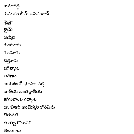
కామారెడ్డి
కుమురం భీమ్ ఆసిఫాబాద్
కృష్ణా
క్రైమ్
ఖమ్మం
గుంటూరు
గూడూరు
చిత్తూరు
జగిత్యాల
జనగాం
జయశంకర్ భూపాలపల్లి
జాతీయ అంతర్జాతీయ
జోగులాంబ గద్వాల
డా. బిఆర్ అంబేద్కర్ కోనసీమ
తిరుపతి
తూర్పు గోదావరి
తెలంగాణ