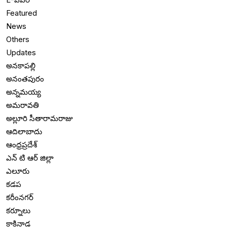
Featured
News
Others
Updates
అనకాపల్లి
అనంతపురం
అన్నమయ్య
అమరావతి
అల్లూరి సీతారామరాజు
ఆదిలాబాదు
ఆంధ్రప్రదేశ్
ఎన్ టి ఆర్ జిల్లా
ఎలూరు
కడప
కరీంనగర్
కర్నూలు
కాకినాడ