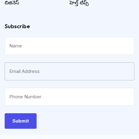
బిజినెస్
హెల్త్ టిప్స్
Subscribe