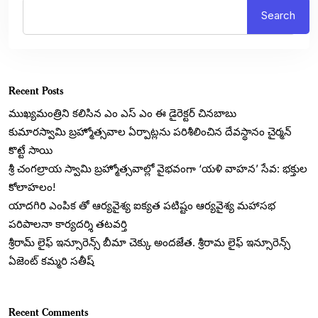
Search
Recent Posts
ముఖ్యమంత్రిని కలిసిన ఎం ఎస్ ఎం ఈ డైరెక్టర్ చినబాబు
కుమారస్వామి బ్రహ్మోత్సవాల ఏర్పాట్లను పరిశీలించిన దేవస్థానం చైర్మన్
కొట్టే సాయి
శ్రీ చంగల్రాయ స్వామి బ్రహ్మోత్సవాల్లో వైభవంగా ‘యళి వాహన’ సేవ: భక్తుల
కోలాహలం!
యాదగిరి ఎంపిక తో ఆర్యవైశ్య ఐక్యత పటిష్టం ఆర్యవైశ్య మహాసభ
పరిపాలనా కార్యదర్శి తటవర్తి
శ్రీరామ్ లైఫ్ ఇన్సూరెన్స్ బీమా చెక్కు అందజేత. శ్రీరామ లైఫ్ ఇన్సూరెన్స్
ఏజెంట్ కమ్మరి సతీష్
Recent Comments