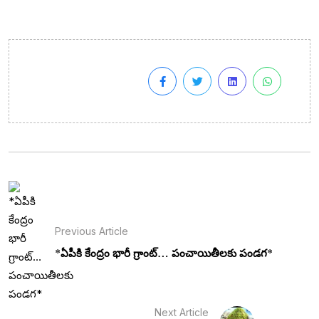
Previous Article
*ఏపీకి కేంద్రం భారీ గ్రాంట్‌… పంచాయితీలకు పండగ*
Next Article