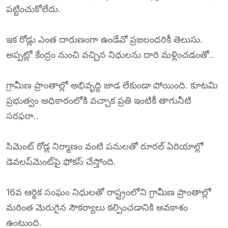
పట్టించుకోలేదు.
ఇక రోడ్లు ఎంత దారుణంగా ఉండేవో ప్రజలందరికీ తెలుసు.
అప్పట్లో కేంద్రం నుంచి వచ్చిన నిధులను దారి మళ్లించడంతో..
గ్రామీణ ప్రాంతాల్లో అభివృద్ధి జాడ లేకుండా పోయింది. కూటమి
ప్రభుత్వం అధికారంలోకి వచ్చాక ప్రతి ఇంటికీ తాగునీటి
సరఫరా..
సిమెంట్ రోడ్ల నిర్మాణం వంటి పనులతో రూరల్‌ ఏరియాల్లో
డెవలప్‌మెంట్‌పై ఫోకస్‌ చేస్తోంది.
16వ ఆర్ధిక సంఘం నిధులతో రాష్ట్రంలోని గ్రామీణ ప్రాంతాల్లో
మరింత మెరుగైన సౌకర్యాలు కల్పించడానికి అవకాశం
ఉంటుంది.