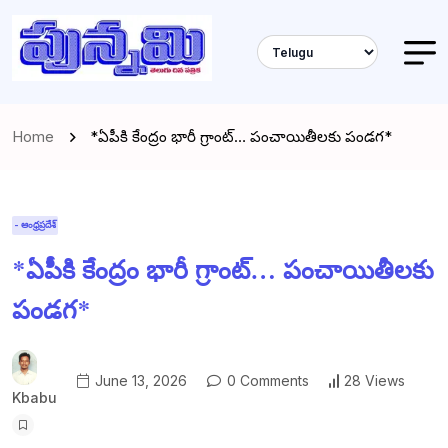
Home
*ఏపీకి కేంద్రం భారీ గ్రాంట్‌… పంచాయితీలకు పండగ*
- ఆంధ్రప్రదేశ్
*ఏపీకి కేంద్రం భారీ గ్రాంట్‌… పంచాయితీలకు
పండగ*
June 13, 2026
0 Comments
28 Views
Kbabu