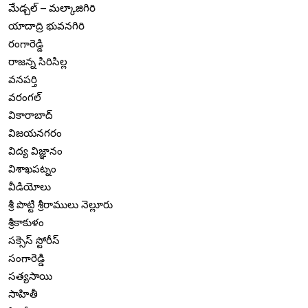
మేడ్చల్ – మల్కాజిగిరి
యాదాద్రి భువనగిరి
రంగారెడ్డి
రాజన్న సిరిసిల్ల
వనపర్తి
వరంగల్
వికారాబాద్
విజయనగరం
విద్య విజ్ఞానం
విశాఖపట్నం
వీడియోలు
శ్రీ పొట్టి శ్రీరాములు నెల్లూరు
శ్రీకాకుళం
సక్సెస్ స్టోరీస్
సంగారెడ్డి
సత్యసాయి
సాహితీ