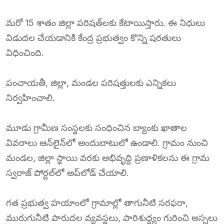
మరో 15 శాతం జిల్లా పరిషత్‌లకు కేటాయిస్తారు. ఈ నిధులు
విడుదల చేయడానికి కేంద్ర ప్రభుత్వం కొన్ని షరతులు
విధించింది.
పంచాయతీ, జిల్లా, మండల పరిషత్తులకు ఎన్నికలు
నిర్వహించాలి.
మూడు గ్రామీణ సంస్థలకు సంధించిన బ్యాంకు ఖాతాల
వివరాలు ఆన్‌లైన్‌లో అందుబాటులో ఉండాలి. గ్రామం నుంచి
మండల, జిల్లా స్థాయి వరకు అభివృద్ది ప్రణాళికలను ఈ గ్రామ
స్వరాజ్ పోర్టల్‌లో అప్‌లోడ్ చేయాలి.
గత ప్రభుత్వ హయాంలో గ్రామాల్లో తాగునీటి సరఫరా,
మురుగునీటి పారుదల వ్యవస్థలు, పారిశుద్ధ్యం గురించి అస్సలు