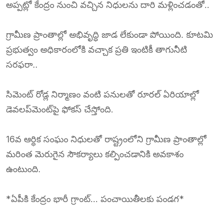
అప్పట్లో కేంద్రం నుంచి వచ్చిన నిధులను దారి మళ్లించడంతో..
గ్రామీణ ప్రాంతాల్లో అభివృద్ధి జాడ లేకుండా పోయింది. కూటమి
ప్రభుత్వం అధికారంలోకి వచ్చాక ప్రతి ఇంటికీ తాగునీటి
సరఫరా..
సిమెంట్ రోడ్ల నిర్మాణం వంటి పనులతో రూరల్‌ ఏరియాల్లో
డెవలప్‌మెంట్‌పై ఫోకస్‌ చేస్తోంది.
16వ ఆర్ధిక సంఘం నిధులతో రాష్ట్రంలోని గ్రామీణ ప్రాంతాల్లో
మరింత మెరుగైన సౌకర్యాలు కల్పించడానికి అవకాశం
ఉంటుంది.
*ఏపీకి కేంద్రం భారీ గ్రాంట్‌… పంచాయితీలకు పండగ*