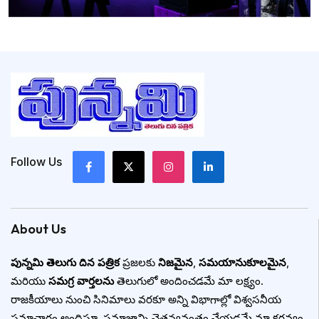
Follow Us
About Us
పున్నమి తెలుగు దిన పత్రిక
ప్రజలకు
నిజమైన
,
సమయానుకూలమైన
,
మరియు
సమగ్ర వార్తలను
తెలుగులో అందించడమే మా లక్ష్యం.
రాజకీయాలు నుంచి సినిమాలు వరకూ అన్ని విభాగాల్లో విశ్వసనీయ
సమాచారం అందిస్తూ, సమాజాన్ని చైతన్యవంతం చేయడమే మా కర్తవ్యం.