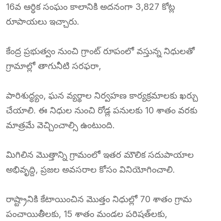
16వ ఆర్ధిక సంఘం కాలానికి అదనంగా 3,827 కోట్ల
రూపాయలు ఇచ్చారు.
కేంద్ర ప్రభుత్వం నుంచి గ్రాంట్‌ రూపంలో వస్తున్న నిధులతో
గ్రామాల్లో తాగునీటి సరఫరా,
పారిశుద్ధ్యం, ఘన వ్యర్థాల నిర్వహణ కార్యక్రమాలకు ఖర్చు
చేయాలి. ఈ నిధుల నుంచి రోడ్ల పనులకు 10 శాతం వరకు
మాత్రమే వెచ్చించాల్సి ఉంటుంది.
మిగిలిన మొత్తాన్ని గ్రామంలో ఇతర మౌలిక సదుపాయాల
అభివృద్ది, ప్రజల అవసరాల కోసం వినియోగించాలి.
రాష్ట్రానికి కేటాయించిన మొత్తం నిధుల్లో 70 శాతం గ్రామ
పంచాయితీలకు, 15 శాతం మండల పరిషత్‌లకు,