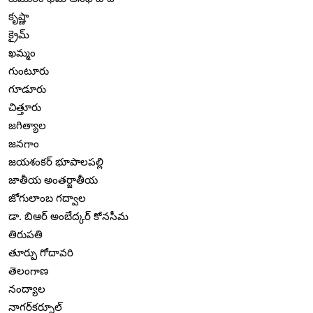
కృష్ణా
క్రైమ్
ఖమ్మం
గుంటూరు
గూడూరు
చిత్తూరు
జగిత్యాల
జనగాం
జయశంకర్ భూపాలపల్లి
జాతీయ అంతర్జాతీయ
జోగులాంబ గద్వాల
డా. బిఆర్ అంబేద్కర్ కోనసీమ
తిరుపతి
తూర్పు గోదావరి
తెలంగాణ
నంద్యాల
నాగర్‌కర్నూల్