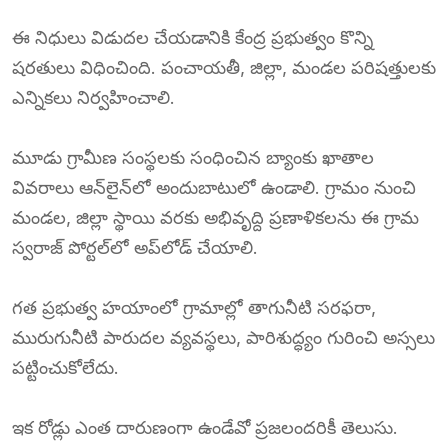
ఈ నిధులు విడుదల చేయడానికి కేంద్ర ప్రభుత్వం కొన్ని
షరతులు విధించింది. పంచాయతీ, జిల్లా, మండల పరిషత్తులకు
ఎన్నికలు నిర్వహించాలి.
మూడు గ్రామీణ సంస్థలకు సంధించిన బ్యాంకు ఖాతాల
వివరాలు ఆన్‌లైన్‌లో అందుబాటులో ఉండాలి. గ్రామం నుంచి
మండల, జిల్లా స్థాయి వరకు అభివృద్ది ప్రణాళికలను ఈ గ్రామ
స్వరాజ్ పోర్టల్‌లో అప్‌లోడ్ చేయాలి.
గత ప్రభుత్వ హయాంలో గ్రామాల్లో తాగునీటి సరఫరా,
మురుగునీటి పారుదల వ్యవస్థలు, పారిశుద్ధ్యం గురించి అస్సలు
పట్టించుకోలేదు.
ఇక రోడ్లు ఎంత దారుణంగా ఉండేవో ప్రజలందరికీ తెలుసు.