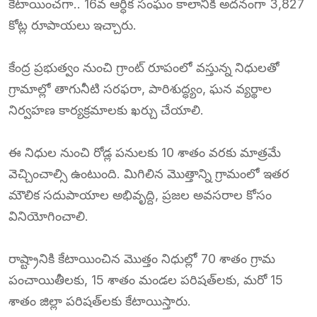
కేటాయించగా.. 16వ ఆర్ధిక సంఘం కాలానికి అదనంగా 3,827
కోట్ల రూపాయలు ఇచ్చారు.
కేంద్ర ప్రభుత్వం నుంచి గ్రాంట్‌ రూపంలో వస్తున్న నిధులతో
గ్రామాల్లో తాగునీటి సరఫరా, పారిశుద్ధ్యం, ఘన వ్యర్థాల
నిర్వహణ కార్యక్రమాలకు ఖర్చు చేయాలి.
ఈ నిధుల నుంచి రోడ్ల పనులకు 10 శాతం వరకు మాత్రమే
వెచ్చించాల్సి ఉంటుంది. మిగిలిన మొత్తాన్ని గ్రామంలో ఇతర
మౌలిక సదుపాయాల అభివృద్ది, ప్రజల అవసరాల కోసం
వినియోగించాలి.
రాష్ట్రానికి కేటాయించిన మొత్తం నిధుల్లో 70 శాతం గ్రామ
పంచాయితీలకు, 15 శాతం మండల పరిషత్‌లకు, మరో 15
శాతం జిల్లా పరిషత్‌లకు కేటాయిస్తారు.