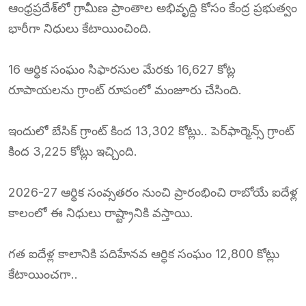
ఆంధ్రప్రదేశ్‌లో గ్రామీణ ప్రాంతాల అభివృద్ది కోసం కేంద్ర ప్రభుత్వం
భారీగా నిధులు కేటాయించింది.
16 ఆర్ధిక సంఘం సిఫారసుల మేరకు 16,627 కోట్ల
రూపాయలను గ్రాంట్‌ రూపంలో మంజూరు చేసింది.
ఇందులో బేసిక్‌ గ్రాంట్‌ కింద 13,302 కోట్లు.. పెర్‌ఫార్మెన్స్ గ్రాంట్‌
కింద 3,225 కోట్లు ఇచ్చింది.
2026-27 ఆర్ధిక సంవ్సతరం నుంచి ప్రారంభించి రాబోయే ఐదేళ్ల
కాలంలో ఈ నిధులు రాష్ట్రానికి వస్తాయి.
గత ఐదేళ్ల కాలానికి పదిహేనవ ఆర్ధిక సంఘం 12,800 కోట్లు
కేటాయించగా..