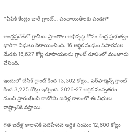
*ఏపీకి కేంద్రం భారీ గ్రాంట్‌… పంచాయితీలకు పండగ*
ఆంధ్రప్రదేశ్‌లో గ్రామీణ ప్రాంతాల అభివృద్ది కోసం కేంద్ర ప్రభుత్వం
భారీగా నిధులు కేటాయించింది. 16 ఆర్ధిక సంఘం సిఫారసుల
మేరకు 16,627 కోట్ల రూపాయలను గ్రాంట్‌ రూపంలో మంజూరు
చేసింది.
ఇందులో బేసిక్‌ గ్రాంట్‌ కింద 13,302 కోట్లు.. పెర్‌ఫార్మెన్స్ గ్రాంట్‌
కింద 3,225 కోట్లు ఇచ్చింది. 2026-27 ఆర్ధిక సంవ్సతరం
నుంచి ప్రారంభించి రాబోయే ఐదేళ్ల కాలంలో ఈ నిధులు
రాష్ట్రానికి వస్తాయి.
గత ఐదేళ్ల కాలానికి పదిహేనవ ఆర్ధిక సంఘం 12,800 కోట్లు