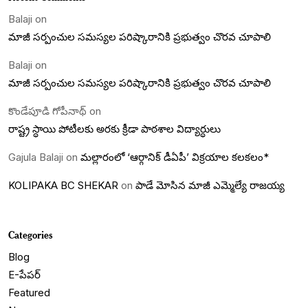
Balaji
on
మాజీ సర్పంచుల సమస్యల పరిష్కారానికి ప్రభుత్వం చొరవ చూపాలి
Balaji
on
మాజీ సర్పంచుల సమస్యల పరిష్కారానికి ప్రభుత్వం చొరవ చూపాలి
కొండేపూడి గోపీనాథ్
on
రాష్ట్ర స్ధాయి పోటీలకు అరకు క్రీడా పాఠశాల విద్యార్ధులు
Gajula Balaji
on
మల్లారంలో ‘ఆర్గానిక్ డీఏపీ’ విక్రయాల కలకలం*
KOLIPAKA BC SHEKAR
on
పాడే మోసిన మాజీ ఎమ్మెల్యే రాజయ్య
Categories
Blog
E-పేపర్
Featured