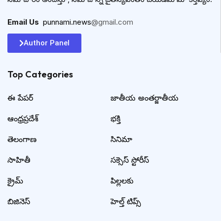
Email Us
:
punnami.news
@gmail.com
Author Panel
Top Categories​
ఈ పేపర్
జాతీయ అంతర్జాతీయ
ఆంధ్రప్రదేశ్
భక్తి
తెలంగాణ
సినిమా
సాహితీ
సక్సెస్ స్టోరీస్
క్రైమ్
పిల్లలకు
బిజినెస్
హెల్త్ టిప్స్