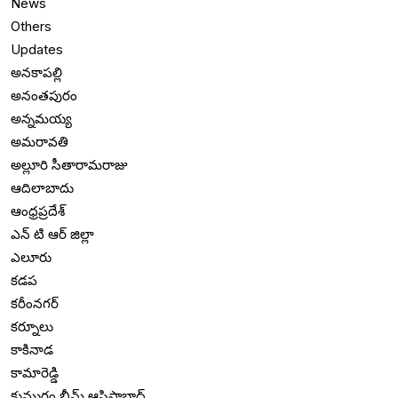
News
Others
Updates
అనకాపల్లి
అనంతపురం
అన్నమయ్య
అమరావతి
అల్లూరి సీతారామరాజు
ఆదిలాబాదు
ఆంధ్రప్రదేశ్
ఎన్ టి ఆర్ జిల్లా
ఎలూరు
కడప
కరీంనగర్
కర్నూలు
కాకినాడ
కామారెడ్డి
కుమురం భీమ్ ఆసిఫాబాద్