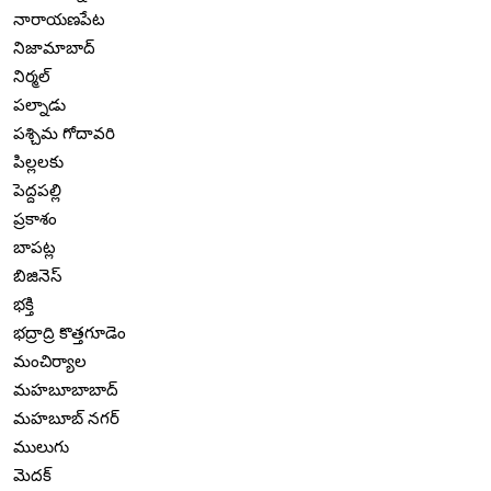
నారాయణపేట
నిజామాబాద్
నిర్మల్
పల్నాడు
పశ్చిమ గోదావరి
పిల్లలకు
పెద్దపల్లి
ప్రకాశం
బాపట్ల
బిజినెస్
భక్తి
భద్రాద్రి కొత్తగూడెం
మంచిర్యాల
మహబూబాబాద్
మహబూబ్ నగర్
ములుగు
మెదక్