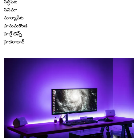
సిద్ధిపేట
సినిమా
సూర్యాపేట
హనుమకొండ
హెల్త్ టిప్స్
హైదరాబాద్