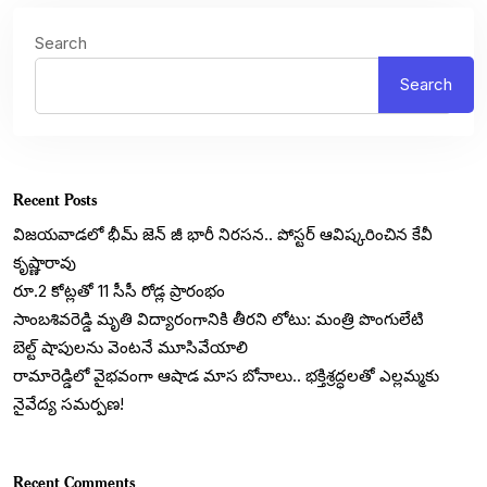
Search
Search
Recent Posts
విజయవాడలో భీమ్ జెన్ జీ భారీ నిరసన.. పోస్టర్ ఆవిష్కరించిన కేవీ
కృష్ణారావు
రూ.2 కోట్లతో 11 సీసీ రోడ్ల ప్రారంభం
సాంబశివరెడ్డి మృతి విద్యారంగానికి తీరని లోటు: మంత్రి పొంగులేటి
బెల్ట్‌ షాపులను వెంటనే మూసివేయాలి
రామారెడ్డిలో వైభవంగా ఆషాడ మాస బోనాలు.. భక్తిశ్రద్ధలతో ఎల్లమ్మకు
నైవేద్య సమర్పణ!
Recent Comments