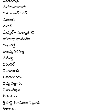
మంచిర్యాల
మహబూబాబాద్
మహబూబ్ నగర్
ములుగు
మెదక్
మేడ్చల్ – మల్కాజిగిరి
యాదాద్రి భువనగిరి
రంగారెడ్డి
రాజన్న సిరిసిల్ల
వనపర్తి
వరంగల్
వికారాబాద్
విజయనగరం
విద్య విజ్ఞానం
విశాఖపట్నం
వీడియోలు
శ్రీ పొట్టి శ్రీరాములు నెల్లూరు
శ్రీకాకుళం