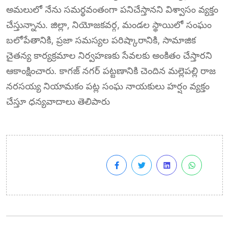
అమలులో నేను సమర్థవంతంగా పనిచేస్తానని విశ్వాసం వ్యక్తం
చేస్తున్నాను. జిల్లా, నియోజకవర్గ, మండల స్థాయిలో సంఘం
బలోపేతానికి, ప్రజా సమస్యల పరిష్కారానికి, సామాజిక
చైతన్య కార్యక్రమాల నిర్వహణకు సేవలకు అంకితం చేస్తారని
ఆకాంక్షించారు. కాగజ్ నగర్ పట్టణానికి చెందిన మల్లెపల్లి రాజ
నరసయ్య నియామకం పట్ల సంఘ నాయకులు హర్షం వ్యక్తం
చేస్తూ ధన్యవాదాలు తెలిపారు