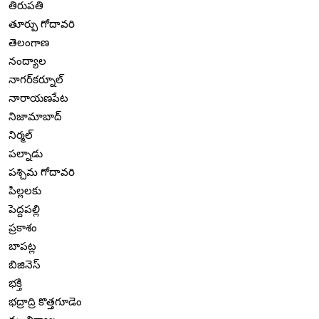
తిరుపతి
తూర్పు గోదావరి
తెలంగాణ
నంద్యాల
నాగర్‌కర్నూల్
నారాయణపేట
నిజామాబాద్
నిర్మల్
పల్నాడు
పశ్చిమ గోదావరి
పిల్లలకు
పెద్దపల్లి
ప్రకాశం
బాపట్ల
బిజినెస్
భక్తి
భద్రాద్రి కొత్తగూడెం