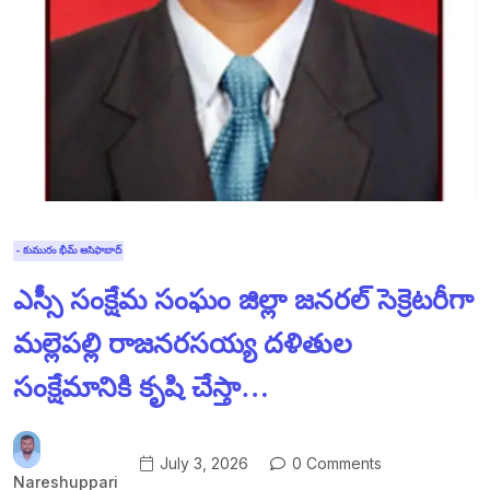
- కుమురం భీమ్ ఆసిఫాబాద్
ఎస్సీ సంక్షేమ సంఘం జిల్లా జనరల్ సెక్రెటరీగా
మల్లెపల్లి రాజనరసయ్య దళితుల
సంక్షేమానికి కృషి చేస్తా…
July 3, 2026
0 Comments
Nareshuppari