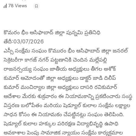
78 Views
కొమరం భీం ఆసిఫాబాద్ జిల్లా పున్నమి ప్రతినిధి
తేదీ:03/07/2026
ఎస్సీ సంక్షేమ సంఘం కొమురం భీం ఆసిఫాబాద్ జిల్లా జనరల్
సెక్రెటరీగా కాగజ్ నగర్ పట్టణానికి చెందిన మల్లేపల్లి
రాజనర్సయ్య సంఘం జాతీయ అధ్యక్షులు తీగల అశోక్
కుమార్ ఆమోదంతో జిల్లా అధ్యక్షులు డాక్టర్ జాడి దిలీప్
కుమార్ మంచిర్యాల జిల్లా అధ్యక్షులు దాసరి రవికుమార్
ఆదేశాల మేరకు శుక్రవారం ఈ నియామకాన్ని ప్రకటించారు సంస్థ
విస్తరణ బలోపేతం మరియు షెడ్యూల్ కులాల సంక్షేమ లక్ష్యాల
సాధన కోసం ఈ నియామకం చేపట్టినట్లు సంఘం తెలిపింది.
షెడ్యూల్ కులాల హక్కుల పరిరక్షణ విద్యాభివృద్ధి ఉపాధి
అవకాశాల పెంపు సామాజిక న్యాయం సంక్షేమ కార్యక్రమాల