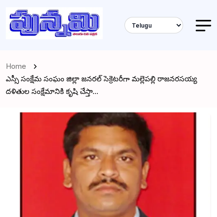
Home
ఎస్సీ సంక్షేమ సంఘం జిల్లా జనరల్ సెక్రెటరీగా మల్లెపల్లి రాజనరసయ్య
దళితుల సంక్షేమానికి కృషి చేస్తా…