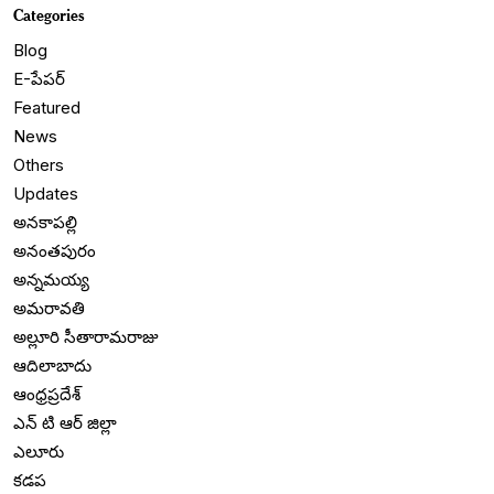
Categories
Blog
E-పేపర్
Featured
News
Others
Updates
అనకాపల్లి
అనంతపురం
అన్నమయ్య
అమరావతి
అల్లూరి సీతారామరాజు
ఆదిలాబాదు
ఆంధ్రప్రదేశ్
ఎన్ టి ఆర్ జిల్లా
ఎలూరు
కడప