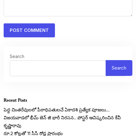
Search
Search
Recent Posts
పెద్ద చింతరేవులలో పీఠాధిపతులచే ఏకాదశి ప్రత్యేక పూజలు…
విజయవాడలో భీమ్ జెన్ జీ భారీ నిరసన.. పోస్టర్ ఆవిష్కరించిన కేవీ
కృష్ణారావు
రూ.2 కోట్లతో 11 సీసీ రోడ్ల ప్రారంభం