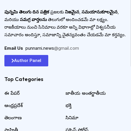
పున్నమి తెలుగు దిన పత్రిక
ప్రజలకు
నిజమైన
,
సమయానుకూలమైన
,
మరియు
సమగ్ర వార్తలను
తెలుగులో అందించడమే మా లక్ష్యం.
రాజకీయాలు నుంచి సినిమాలు వరకూ అన్ని విభాగాల్లో విశ్వసనీయ
సమాచారం అందిస్తూ, సమాజాన్ని చైతన్యవంతం చేయడమే మా కర్తవ్యం.
Email Us
:
punnami.news
@gmail.com
Author Panel
Top Categories​
ఈ పేపర్
జాతీయ అంతర్జాతీయ
ఆంధ్రప్రదేశ్
భక్తి
తెలంగాణ
సినిమా
సాహితీ
సక్సెస్ స్టోరీస్