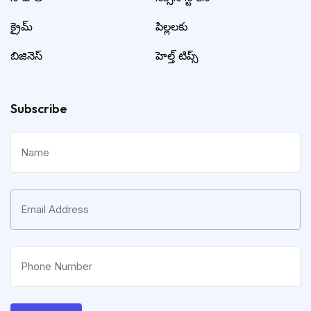
క్రైమ్
పిల్లలకు
బిజినెస్
హెల్త్ టిప్స్
Subscribe