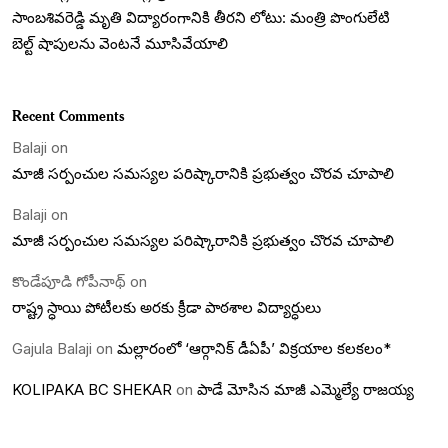
సాంబశివరెడ్డి మృతి విద్యారంగానికి తీరని లోటు: మంత్రి పొంగులేటి
బెల్ట్‌ షాపులను వెంటనే మూసివేయాలి
Recent Comments
Balaji
on
మాజీ సర్పంచుల సమస్యల పరిష్కారానికి ప్రభుత్వం చొరవ చూపాలి
Balaji
on
మాజీ సర్పంచుల సమస్యల పరిష్కారానికి ప్రభుత్వం చొరవ చూపాలి
కొండేపూడి గోపీనాథ్
on
రాష్ట్ర స్ధాయి పోటీలకు అరకు క్రీడా పాఠశాల విద్యార్ధులు
Gajula Balaji
on
మల్లారంలో ‘ఆర్గానిక్ డీఏపీ’ విక్రయాల కలకలం*
KOLIPAKA BC SHEKAR
on
పాడే మోసిన మాజీ ఎమ్మెల్యే రాజయ్య