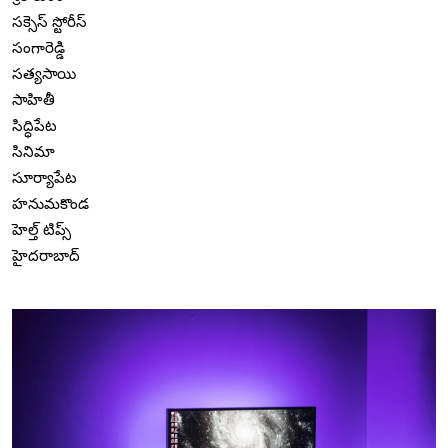
సక్సెస్ స్టోరీస్
సంగారెడ్డి
సత్యసాయి
సాహితీ
సిద్ధిపేట
సినిమా
సూర్యాపేట
హనుమకొండ
హెల్త్ టిప్స్
హైదరాబాద్