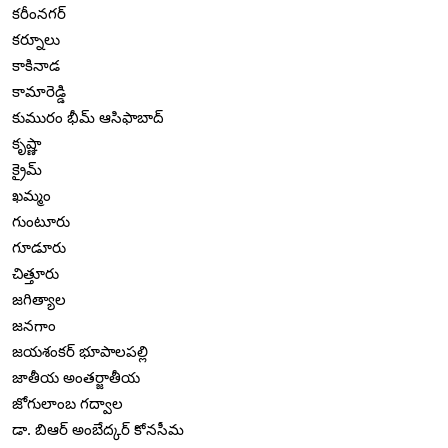
కరీంనగర్
కర్నూలు
కాకినాడ
కామారెడ్డి
కుమురం భీమ్ ఆసిఫాబాద్
కృష్ణా
క్రైమ్
ఖమ్మం
గుంటూరు
గూడూరు
చిత్తూరు
జగిత్యాల
జనగాం
జయశంకర్ భూపాలపల్లి
జాతీయ అంతర్జాతీయ
జోగులాంబ గద్వాల
డా. బిఆర్ అంబేద్కర్ కోనసీమ