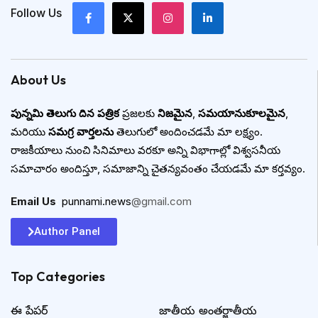
Follow Us
About Us
పున్నమి తెలుగు దిన పత్రిక
ప్రజలకు
నిజమైన
,
సమయానుకూలమైన
,
మరియు
సమగ్ర వార్తలను
తెలుగులో అందించడమే మా లక్ష్యం.
రాజకీయాలు నుంచి సినిమాలు వరకూ అన్ని విభాగాల్లో విశ్వసనీయ
సమాచారం అందిస్తూ, సమాజాన్ని చైతన్యవంతం చేయడమే మా కర్తవ్యం.
Email Us
:
punnami.news
@gmail.com
Author Panel
Top Categories​
ఈ పేపర్
జాతీయ అంతర్జాతీయ