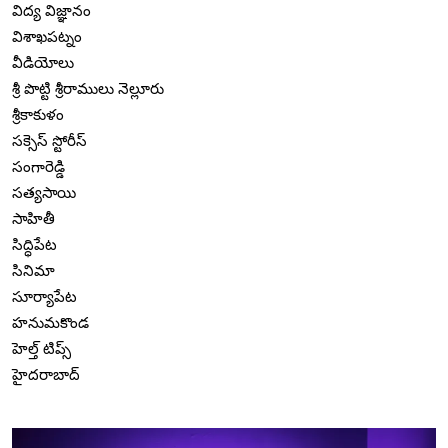
విద్య విజ్ఞానం
విశాఖపట్నం
వీడియోలు
శ్రీ పొట్టి శ్రీరాములు నెల్లూరు
శ్రీకాకుళం
సక్సెస్ స్టోరీస్
సంగారెడ్డి
సత్యసాయి
సాహితీ
సిద్ధిపేట
సినిమా
సూర్యాపేట
హనుమకొండ
హెల్త్ టిప్స్
హైదరాబాద్