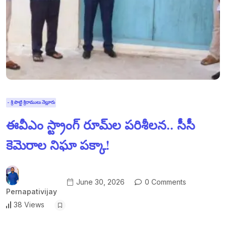
- శ్రీ పొట్టి శ్రీరాములు నెల్లూరు
ఈవీఎం స్ట్రాంగ్ రూమ్‌ల పరిశీలన.. సీసీ
కెమెరాల నిఘా పక్కా!
June 30, 2026
0 Comments
Pernapativijay
38 Views