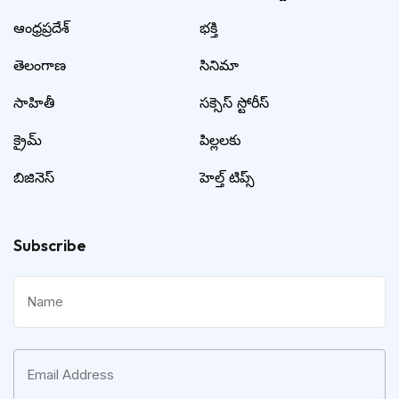
ఆంధ్రప్రదేశ్
భక్తి
తెలంగాణ
సినిమా
సాహితీ
సక్సెస్ స్టోరీస్
క్రైమ్
పిల్లలకు
బిజినెస్
హెల్త్ టిప్స్
Subscribe