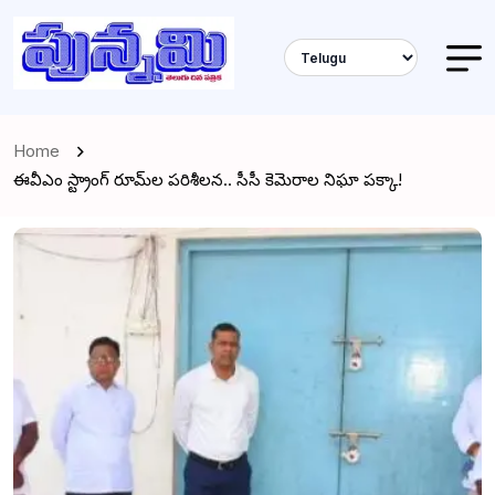
Home
ఈవీఎం స్ట్రాంగ్ రూమ్‌ల పరిశీలన.. సీసీ కెమెరాల నిఘా పక్కా!