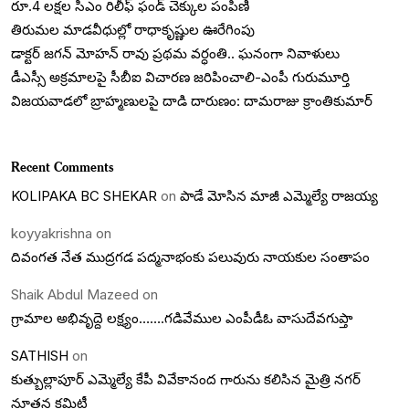
రూ.4 లక్షల సీఎం రిలీఫ్ ఫండ్ చెక్కుల పంపిణీ
తిరుమల మాడవీధుల్లో రాధాకృష్ణుల ఊరేగింపు
డాక్టర్ జగన్ మోహన్ రావు ప్రథమ వర్ధంతి.. ఘనంగా నివాళులు
డీఎస్సీ అక్రమాలపై సీబీఐ విచారణ జరిపించాలి-ఎంపీ గురుమూర్తి
విజయవాడలో బ్రాహ్మణులపై దాడి దారుణం: దామరాజు క్రాంతికుమార్
Recent Comments
KOLIPAKA BC SHEKAR
on
పాడే మోసిన మాజీ ఎమ్మెల్యే రాజయ్య
koyyakrishna
on
దివంగత నేత ముద్రగడ పద్మనాభంకు పలువురు నాయకుల సంతాపం
Shaik Abdul Mazeed
on
గ్రామాల అభివృద్దె లక్ష్యం…….గడివేముల ఎంపీడీఓ వాసుదేవగుప్తా
SATHISH
on
కుత్బుల్లాపూర్ ఎమ్మెల్యే కేపీ వివేకానంద గారును కలిసిన మైత్రి నగర్
నూతన కమిటీ