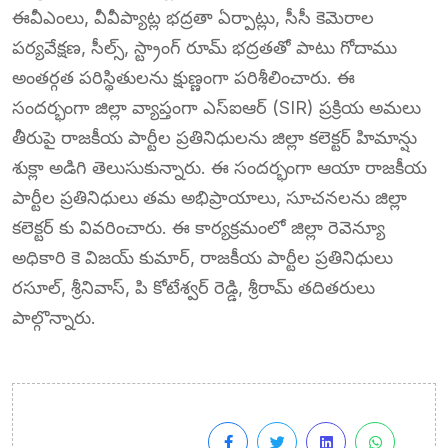
ఈవీఎంలు, వీవీప్యాట్ల భద్రతా ఏర్పాట్లు, సీసీ కెమెరాల
పర్యవేక్షణ, సీల్స్, స్ట్రాంగ్ రూమ్ భద్రతతో పాటు గోదాము
అంతర్గత పరిస్థితులను క్షుణ్ణంగా పరిశీలించారు. ఈ
సందర్భంగా జిల్లా వ్యాప్తంగా ఎస్‌ఐఆర్ (SIR) ప్రక్రియ అమలు
తీరుపై రాజకీయ పార్టీల ప్రతినిధులను జిల్లా కలెక్టర్ హిమాన్షు
శుక్లా అడిగి తెలుసుకున్నారు. ఈ సందర్భంగా ఆయా రాజకీయ
పార్టీల ప్రతినిధులు తమ అభిప్రాయాలు, సూచనలను జిల్లా
కలెక్టర్ కు వివరించారు. ఈ కార్యక్రమంలో జిల్లా రెవెన్యూ
అధికారి కె విజయ్ కుమార్, రాజకీయ పార్టీల ప్రతినిధులు
రసూల్, శ్రీనివాస్, పి కోటేశ్వర్ రెడ్డి, శ్రీరామ్ తదితరులు
పాల్గొన్నారు.