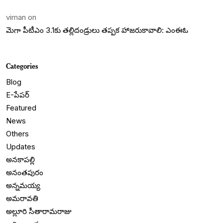
viman
on
మెగా పీటీఎం 3.1కు తల్లిదండ్రులు తప్పక హాజరుకావాలి: ఎంఈఓ
Categories
Blog
E-పేపర్
Featured
News
Others
Updates
అనకాపల్లి
అనంతపురం
అన్నమయ్య
అమరావతి
అల్లూరి సీతారామరాజు