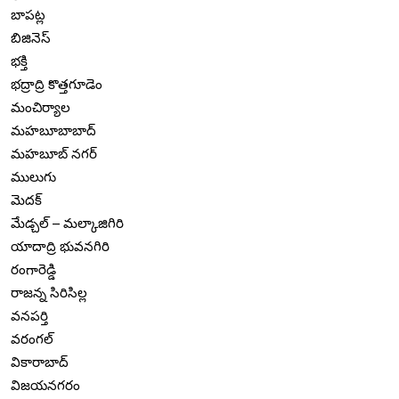
బాపట్ల
బిజినెస్
భక్తి
భద్రాద్రి కొత్తగూడెం
మంచిర్యాల
మహబూబాబాద్
మహబూబ్ నగర్
ములుగు
మెదక్
మేడ్చల్ – మల్కాజిగిరి
యాదాద్రి భువనగిరి
రంగారెడ్డి
రాజన్న సిరిసిల్ల
వనపర్తి
వరంగల్
వికారాబాద్
విజయనగరం