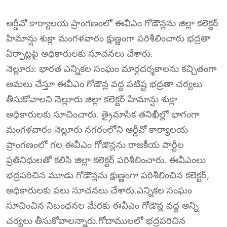
ఆర్డీవో కార్యాలయ ప్రాంగణంలో ఈవీఎం గోడౌన్లను జిల్లా కలెక్టర్
హిమాన్షు శుక్లా మంగళవారం క్షుణ్ణంగా పరిశీలించారు భద్రతా
ఏర్పాట్లపై అధికారులకు సూచనలు చేశారు.
నెల్లూరు: భారత ఎన్నికల సంఘం మార్గదర్శకాలను కచ్చితంగా
అమలు చేస్తూ ఈవీఎం గోడౌన్ల వద్ద పటిష్ట భద్రతా చర్యలు
తీసుకోవాలని నెల్లూరు జిల్లా కలెక్టర్ హిమాన్షు శుక్లా
అధికారులకు సూచించారు. త్రైమాసిక తనిఖీల్లో భాగంగా
మంగళవారం నెల్లూరు నగరంలోని ఆర్డీవో కార్యాలయ
ప్రాంగణంలో గల ఈవీఎం గోడౌన్లను రాజకీయ పార్టీల
ప్రతినిధులతో కలిసి జిల్లా కలెక్టర్ పరిశీలించారు. ఈవీఎంలు
భద్రపరిచిన మూడు గోడౌన్లను క్షుణ్ణంగా పరిశీలించిన కలెక్టర్,
అధికారులకు పలు సూచనలు చేశారు.ఎన్నికల సంఘం
సూచించిన నిబంధనల మేరకు ఈవీఎం గోడౌన్ల వద్ద అన్ని
చర్యలు తీసుకోవాలన్నారు.గోదాములలో భద్రపరిచిన