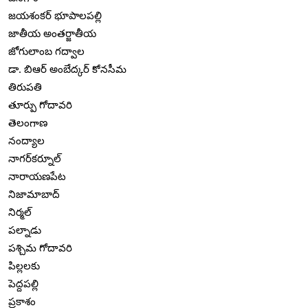
జయశంకర్ భూపాలపల్లి
జాతీయ అంతర్జాతీయ
జోగులాంబ గద్వాల
డా. బిఆర్ అంబేద్కర్ కోనసీమ
తిరుపతి
తూర్పు గోదావరి
తెలంగాణ
నంద్యాల
నాగర్‌కర్నూల్
నారాయణపేట
నిజామాబాద్
నిర్మల్
పల్నాడు
పశ్చిమ గోదావరి
పిల్లలకు
పెద్దపల్లి
ప్రకాశం