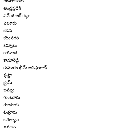
ఆదిలాబాదు
ఆంధ్రప్రదేశ్
ఎన్ టి ఆర్ జిల్లా
ఎలూరు
కడప
కరీంనగర్
కర్నూలు
కాకినాడ
కామారెడ్డి
కుమురం భీమ్ ఆసిఫాబాద్
కృష్ణా
క్రైమ్
ఖమ్మం
గుంటూరు
గూడూరు
చిత్తూరు
జగిత్యాల
జనగాం