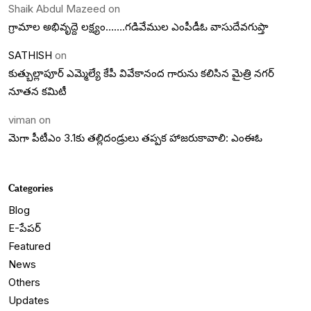
Shaik Abdul Mazeed
on
గ్రామాల అభివృద్దె లక్ష్యం…….గడివేముల ఎంపీడీఓ వాసుదేవగుప్తా
SATHISH
on
కుత్బుల్లాపూర్ ఎమ్మెల్యే కేపీ వివేకానంద గారును కలిసిన మైత్రి నగర్
నూతన కమిటీ
viman
on
మెగా పీటీఎం 3.1కు తల్లిదండ్రులు తప్పక హాజరుకావాలి: ఎంఈఓ
Categories
Blog
E-పేపర్
Featured
News
Others
Updates