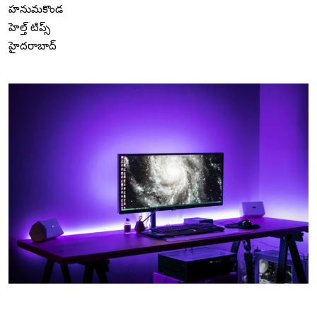
హనుమకొండ
హెల్త్ టిప్స్
హైదరాబాద్