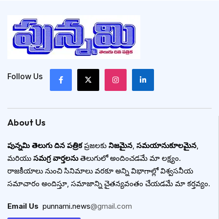
Follow Us
About Us
పున్నమి తెలుగు దిన పత్రిక
ప్రజలకు
నిజమైన
,
సమయానుకూలమైన
,
మరియు
సమగ్ర వార్తలను
తెలుగులో అందించడమే మా లక్ష్యం.
రాజకీయాలు నుంచి సినిమాలు వరకూ అన్ని విభాగాల్లో విశ్వసనీయ
సమాచారం అందిస్తూ, సమాజాన్ని చైతన్యవంతం చేయడమే మా కర్తవ్యం.
Email Us
:
punnami.news
@gmail.com