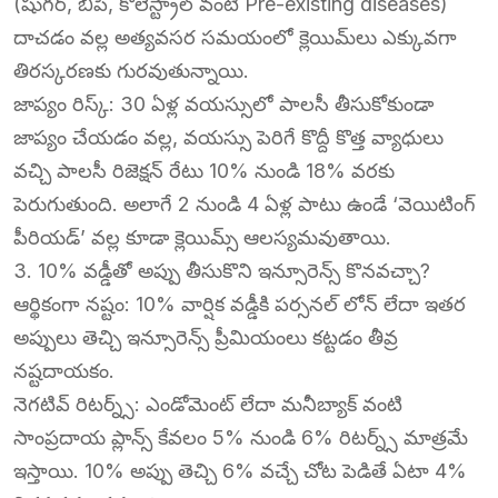
(షుగర్, బీపీ, కొలెస్ట్రాల్ వంటి Pre-existing diseases)
దాచడం వల్ల అత్యవసర సమయంలో క్లెయిమ్‌లు ఎక్కువగా
తిరస్కరణకు గురవుతున్నాయి.
​జాప్యం రిస్క్: 30 ఏళ్ల వయస్సులో పాలసీ తీసుకోకుండా
జాప్యం చేయడం వల్ల, వయస్సు పెరిగే కొద్దీ కొత్త వ్యాధులు
వచ్చి పాలసీ రిజెక్షన్ రేటు 10% నుండి 18% వరకు
పెరుగుతుంది. అలాగే 2 నుండి 4 ఏళ్ల పాటు ఉండే ‘వెయిటింగ్
పీరియడ్’ వల్ల కూడా క్లెయిమ్స్ ఆలస్యమవుతాయి.
​3. 10% వడ్డీతో అప్పు తీసుకొని ఇన్సూరెన్స్ కొనవచ్చా?
​ఆర్థికంగా నష్టం: 10% వార్షిక వడ్డీకి పర్సనల్ లోన్ లేదా ఇతర
అప్పులు తెచ్చి ఇన్సూరెన్స్ ప్రీమియంలు కట్టడం తీవ్ర
నష్టదాయకం.
​నెగటివ్ రిటర్న్స్: ఎండోమెంట్ లేదా మనీబ్యాక్ వంటి
సాంప్రదాయ ప్లాన్స్ కేవలం 5% నుండి 6% రిటర్న్స్ మాత్రమే
ఇస్తాయి. 10% అప్పు తెచ్చి 6% వచ్చే చోట పెడితే ఏటా 4%