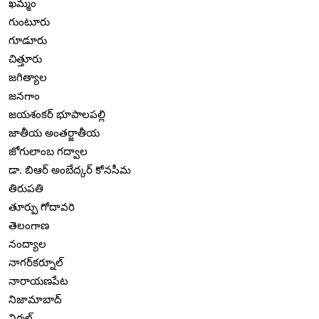
ఖమ్మం
గుంటూరు
గూడూరు
చిత్తూరు
జగిత్యాల
జనగాం
జయశంకర్ భూపాలపల్లి
జాతీయ అంతర్జాతీయ
జోగులాంబ గద్వాల
డా. బిఆర్ అంబేద్కర్ కోనసీమ
తిరుపతి
తూర్పు గోదావరి
తెలంగాణ
నంద్యాల
నాగర్‌కర్నూల్
నారాయణపేట
నిజామాబాద్
నిర్మల్