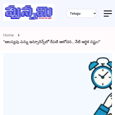
Home
“ఆలస్యపు పన్ను ఇన్సూరెన్స్‌లో రేపటి ఆలోచన.. నేటి ఆర్థిక నష్టం!”