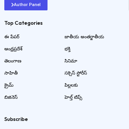
Author Panel
Top Categories​
ఈ పేపర్
జాతీయ అంతర్జాతీయ
ఆంధ్రప్రదేశ్
భక్తి
తెలంగాణ
సినిమా
సాహితీ
సక్సెస్ స్టోరీస్
క్రైమ్
పిల్లలకు
బిజినెస్
హెల్త్ టిప్స్
Subscribe