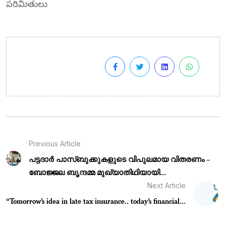
​పరిమితులు
Previous Article
പട്ടദാർ പാസ്ബുക്കുകളുടെ വിപുലമായ വിതരണം –
ബോജ്ജല ബൃന്ദമ്മ മുഖ്യാതിഥിയായി...
Next Article
“Tomorrow’s idea in late tax insurance.. today’s financial...