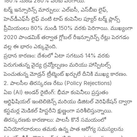
180% నుండి 280% వరకు పెరిగాయి.
​టర్మ్ ఇన్సూరెన్స్ మార్పులు: ఎల్‌ఐసీ, ఎస్‌బీఐ లైఫ్,
హెచ్‌డీఎఫ్‌సీ లైఫ్ వంటి టాప్ కంపెనీల ప్యూర్ టర్మ్ ప్లాన్స్
ప్రీమియంలు 80% నుండి 150% వరకు పెరిగాయి. ముఖ్యంగా
2020 పాండమిక్ తర్వాత గ్లోబల్ రీఇన్సూరెన్స్ రేట్లు పెరగడం
వల్ల ఈ భారం ఎక్కువైంది.
​ప్రధాన కారణం: దేశంలో ఏటా సగటున 14% వరకు
పెరుగుతున్న వైద్య ద్రవ్యోల్బణం మరియు హాస్పిటల్స్
పెంచుతున్న మోడ్రన్ ట్రీట్మెంట్ ఖర్చులే దీనికి ముఖ్య కారణం.
​2. పాలసీల తిరస్కరణ రేటు (Policy Rejections)
​ఏఐ (AI) అండర్ రైటింగ్: భీమా కంపెనీలు ప్రస్తుతం
ఆర్టిఫిషియల్ ఇంటెలిజెన్స్ మరియు డిజిటల్ వెరిఫికేషన్ ద్వారా
కస్టమర్ల మెడికల్ హిస్టరీని క్షుణ్ణంగా పరిశీలిస్తున్నాయి.
​తిరస్కరణకు కారణాలు: పాలసీ కొనే సమయంలో
వినియోగదారులు తమకు ఉన్న పాత ఆరోగ్య సమస్యలను