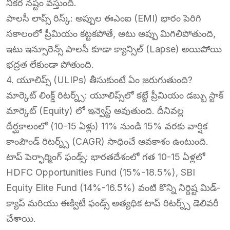
నికర నష్టం వస్తుంది.
​పాలసీ లాప్స్ రిస్క్: అప్పుల ఈఎంఐ (EMI) భారం పెరిగి
సకాలంలో ప్రీమియం కట్టకపోతే, అటు అప్పు మిగిలిపోతుంది,
ఇటు ఇన్సూరెన్స్ పాలసీ కూడా క్యాన్సిల్ (Lapse) అయిపోయి
భద్రత లేకుండా పోతుంది.
​4. యూలిప్స్ (ULIPs) తీసుకుంటే ఏం జరుగుతుంది?
​మార్కెట్ లింక్డ్ రిటర్న్స్: యూలిప్స్‌లో కట్టే ప్రీమియం డబ్బు స్టాక్
మార్కెట్ (Equity) లో ఇన్వెస్ట్ అవుతుంది. దీనివల్ల
దీర్ఘకాలంలో (10-15 ఏళ్లు) 11% నుండి 15% వరకు వార్షిక
కాంపౌండ్ రిటర్న్స్ (CAGR) సాధించే అవకాశం ఉంటుంది.
​టాప్ పెర్ఫార్మింగ్ ఫండ్స్: భారతదేశంలో గత 10-15 ఏళ్లలో
HDFC Opportunities Fund (15%-18.5%), SBI
Equity Elite Fund (14%-16.5%) వంటి కొన్ని నిర్దిష్ట మిడ్-
క్యాప్ మరియు ఈక్విటీ ఫండ్స్ అత్యధిక టాప్ రిటర్న్స్ డెలివరీ
చేశాయి.