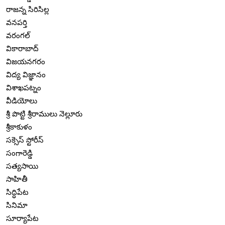
రాజన్న సిరిసిల్ల
వనపర్తి
వరంగల్
వికారాబాద్
విజయనగరం
విద్య విజ్ఞానం
విశాఖపట్నం
వీడియోలు
శ్రీ పొట్టి శ్రీరాములు నెల్లూరు
శ్రీకాకుళం
సక్సెస్ స్టోరీస్
సంగారెడ్డి
సత్యసాయి
సాహితీ
సిద్ధిపేట
సినిమా
సూర్యాపేట