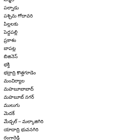
పల్నాడు
పశ్చిమ గోదావరి
పిల్లలకు
పెద్దపల్లి
ప్రకాశం
బాపట్ల
బిజినెస్
భక్తి
భద్రాద్రి కొత్తగూడెం
మంచిర్యాల
మహబూబాబాద్
మహబూబ్ నగర్
ములుగు
మెదక్
మేడ్చల్ – మల్కాజిగిరి
యాదాద్రి భువనగిరి
రంగారెడ్డి