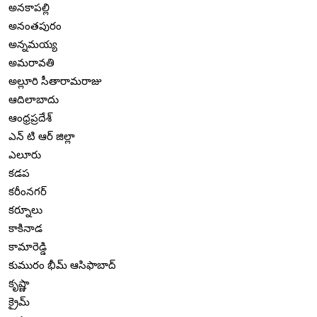
అనకాపల్లి
అనంతపురం
అన్నమయ్య
అమరావతి
అల్లూరి సీతారామరాజు
ఆదిలాబాదు
ఆంధ్రప్రదేశ్
ఎన్ టి ఆర్ జిల్లా
ఎలూరు
కడప
కరీంనగర్
కర్నూలు
కాకినాడ
కామారెడ్డి
కుమురం భీమ్ ఆసిఫాబాద్
కృష్ణా
క్రైమ్