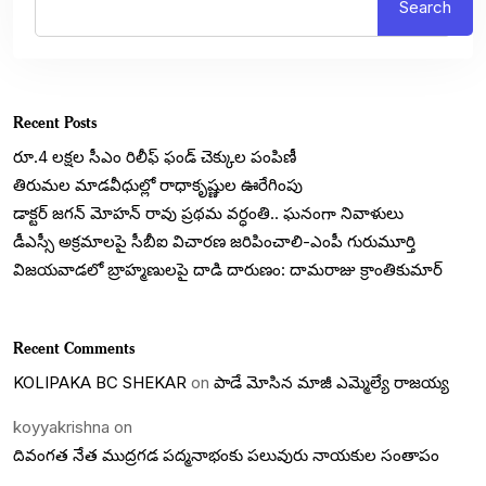
Search
Recent Posts
రూ.4 లక్షల సీఎం రిలీఫ్ ఫండ్ చెక్కుల పంపిణీ
తిరుమల మాడవీధుల్లో రాధాకృష్ణుల ఊరేగింపు
డాక్టర్ జగన్ మోహన్ రావు ప్రథమ వర్ధంతి.. ఘనంగా నివాళులు
డీఎస్సీ అక్రమాలపై సీబీఐ విచారణ జరిపించాలి-ఎంపీ గురుమూర్తి
విజయవాడలో బ్రాహ్మణులపై దాడి దారుణం: దామరాజు క్రాంతికుమార్
Recent Comments
KOLIPAKA BC SHEKAR
on
పాడే మోసిన మాజీ ఎమ్మెల్యే రాజయ్య
koyyakrishna
on
దివంగత నేత ముద్రగడ పద్మనాభంకు పలువురు నాయకుల సంతాపం