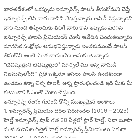
​భారతదేశంలో ఒకప్పుడు ఇన్సూరెన్స్ పాలసీ తీసుకోమని చెప్తే
ఇన్సూరెన్స్ లేని వారు దానిని వేధిస్తున్నారు అని పీడిస్తున్నారని
వారి నుంచి తప్పించుకు తిరిగే వారు కాని ఇప్పుడు పెరిగిన
ఇన్సూరెన్స్ పాలసీ ప్రీమియంస్ చూసి ఆవేదన చెందుతున్నారు
మానసిక సంక్షోభం అనుభవిస్తున్నారు ఇంతకుముందే పాలసీ
తీసుకొని ఉంటే ఎంత బాగుండేది అనుకుంటున్నారు
“భవిష్యత్తుని భవిష్యత్తులో మార్చలే ము అన్న నానుడి
నిజమవుతోంది” ప్రతి ఒక్కరూ అసలు పాలసీ ఉండకుండా
ఉండటం కన్నా చిన్న పాలసీ అన్న ప్రారంభించండి ఇది మీకు మీ
కుటుంబానికి ఎంతో మేలు చేస్తుంది.
ఇన్సూరెన్స్ రంగం గురించి కొన్ని ముఖ్యమైన అంశాలు
1. ఇన్సూరెన్స్ ప్రీమియం ధరల పెరుగుదల (2006 – 2026)
​హెల్త్ ఇన్సూరెన్స్ షాక్: గత 20 ఏళ్లలో స్టార్ హెల్త్, నివా బూపా
వంటి కంపెనీల రీటైల్ హెల్త్ ఇన్సూరెన్స్ ప్రీమియంలు ఏకంగా