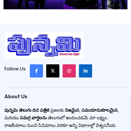
Follow Us
About Us
పున్నమి తెలుగు దిన పత్రిక
ప్రజలకు
నిజమైన
,
సమయానుకూలమైన
,
మరియు
సమగ్ర వార్తలను
తెలుగులో అందించడమే మా లక్ష్యం.
రాజకీయాలు నుంచి సినిమాలు వరకూ అన్ని విభాగాల్లో విశ్వసనీయ