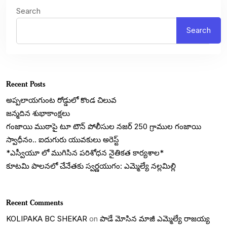
Search
Search
Recent Posts
అప్పలాయగుంట రోడ్డులో కొండ చిలువ
జన్మదిన శుభాకాంక్షలు
గంజాయి ముఠాపై టూ టౌన్ పోలీసుల నజర్ 250 గ్రాముల గంజాయి
స్వాధీనం.. ఐదుగురు యువకులు అరెస్ట్
*ఎస్వీయూ లో ముగిసిన పరిశోధన నైతికత కార్యశాల*
కూటమి పాలనలో చేనేతకు స్వర్ణయుగం: ఎమ్మెల్యే నల్లమిల్లి
Recent Comments
KOLIPAKA BC SHEKAR
on
పాడే మోసిన మాజీ ఎమ్మెల్యే రాజయ్య