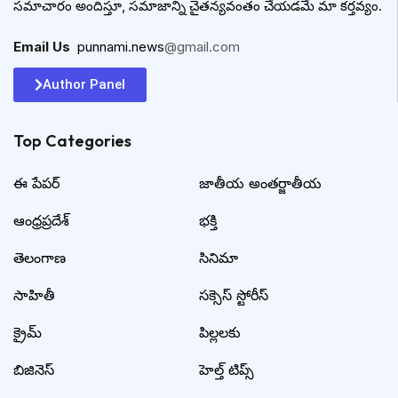
సమాచారం అందిస్తూ, సమాజాన్ని చైతన్యవంతం చేయడమే మా కర్తవ్యం.
Email Us
:
punnami.news
@gmail.com
Author Panel
Top Categories​
ఈ పేపర్
జాతీయ అంతర్జాతీయ
ఆంధ్రప్రదేశ్
భక్తి
తెలంగాణ
సినిమా
సాహితీ
సక్సెస్ స్టోరీస్
క్రైమ్
పిల్లలకు
బిజినెస్
హెల్త్ టిప్స్