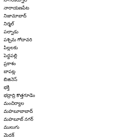
నారాయణపేట
నిజామాబాద్
నిర్మల్
పల్నాడు
పశ్చిమ గోదావరి
పిల్లలకు
పెద్దపల్లి
ప్రకాశం
బాపట్ల
బిజినెస్
భక్తి
భద్రాద్రి కొత్తగూడెం
మంచిర్యాల
మహబూబాబాద్
మహబూబ్ నగర్
ములుగు
మెదక్