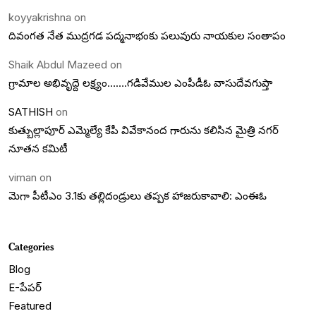
koyyakrishna
on
దివంగత నేత ముద్రగడ పద్మనాభంకు పలువురు నాయకుల సంతాపం
Shaik Abdul Mazeed
on
గ్రామాల అభివృద్దె లక్ష్యం…….గడివేముల ఎంపీడీఓ వాసుదేవగుప్తా
SATHISH
on
కుత్బుల్లాపూర్ ఎమ్మెల్యే కేపీ వివేకానంద గారును కలిసిన మైత్రి నగర్
నూతన కమిటీ
viman
on
మెగా పీటీఎం 3.1కు తల్లిదండ్రులు తప్పక హాజరుకావాలి: ఎంఈఓ
Categories
Blog
E-పేపర్
Featured