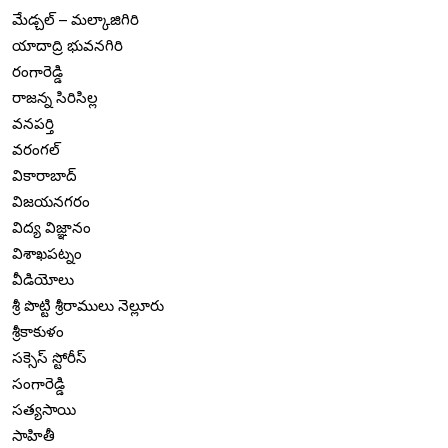
మేడ్చల్ – మల్కాజిగిరి
యాదాద్రి భువనగిరి
రంగారెడ్డి
రాజన్న సిరిసిల్ల
వనపర్తి
వరంగల్
వికారాబాద్
విజయనగరం
విద్య విజ్ఞానం
విశాఖపట్నం
వీడియోలు
శ్రీ పొట్టి శ్రీరాములు నెల్లూరు
శ్రీకాకుళం
సక్సెస్ స్టోరీస్
సంగారెడ్డి
సత్యసాయి
సాహితీ