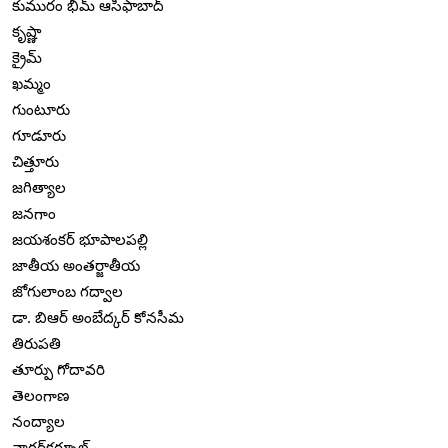
కుమురం భీమ్ ఆసిఫాబాద్
కృష్ణా
క్రైమ్
ఖమ్మం
గుంటూరు
గూడూరు
చిత్తూరు
జగిత్యాల
జనగాం
జయశంకర్ భూపాలపల్లి
జాతీయ అంతర్జాతీయ
జోగులాంబ గద్వాల
డా. బిఆర్ అంబేద్కర్ కోనసీమ
తిరుపతి
తూర్పు గోదావరి
తెలంగాణ
నంద్యాల
నాగర్‌కర్నూల్