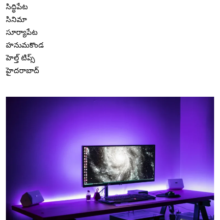
సిద్ధిపేట
సినిమా
సూర్యాపేట
హనుమకొండ
హెల్త్ టిప్స్
హైదరాబాద్