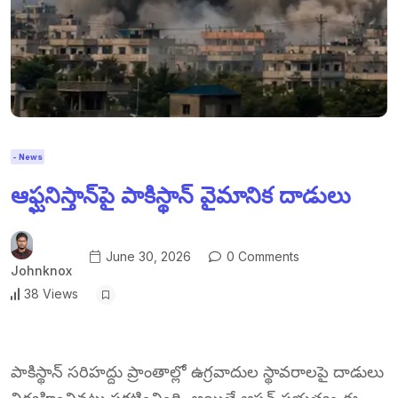
- News
ఆఫ్ఘనిస్తాన్‌పై పాకిస్థాన్ వైమానిక దాడులు
June 30, 2026
0 Comments
Johnknox
38 Views
పాకిస్థాన్ సరిహద్దు ప్రాంతాల్లో ఉగ్రవాదుల స్థావరాలపై దాడులు