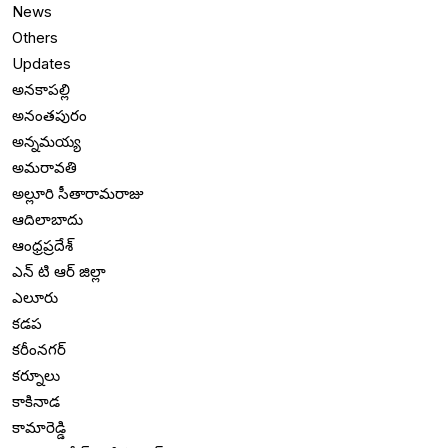
News
Others
Updates
అనకాపల్లి
అనంతపురం
అన్నమయ్య
అమరావతి
అల్లూరి సీతారామరాజు
ఆదిలాబాదు
ఆంధ్రప్రదేశ్
ఎన్ టి ఆర్ జిల్లా
ఎలూరు
కడప
కరీంనగర్
కర్నూలు
కాకినాడ
కామారెడ్డి