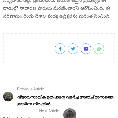
నిర్వహించినట్లు ప్రకటించింది. అయితే ఆఫ్ఘన్ ప్రభుత్వం ఈ
దాడుల్లో సాధారణ పౌరులు మరణించారని ఆరోపించింది. ఈ
పరిణామం రెండు దేశాల మధ్య ఉద్రిక్తతను మరింత పెంచింది.
Previous Article
വ്യാവസായിക ഉത്പാദന വളർച്ച അഞ്ച് മാസത്തെ
ഉയർന്ന നിരക്കിൽ
Next Article