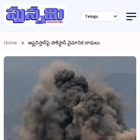
Home
ఆఫ్ఘనిస్తాన్‌పై పాకిస్థాన్ వైమానిక దాడులు